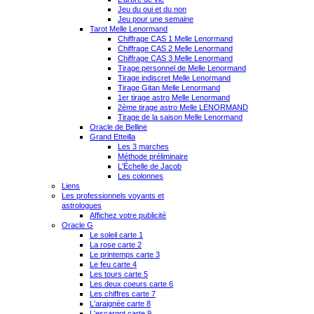
Jeu du oui et du non
Jeu pour une semaine
Tarot Melle Lenormand
Chiffrage CAS 1 Melle Lenormand
Chiffrage CAS 2 Melle Lenormand
Chiffrage CAS 3 Melle Lenormand
Tirage personnel de Melle Lenormand
Tirage indiscret Melle Lenormand
Tirage Gitan Melle Lenormand
1er tirage astro Melle Lenormand
2ème tirage astro Melle LENORMAND
Tirage de la saison Melle Lenormand
Oracle de Belline
Grand Etteilla
Les 3 marches
Méthode préliminaire
L'Échelle de Jacob
Les colonnes
Liens
Les professionnels voyants et
astrologues
Affichez votre publicité
Oracle G
Le soleil carte 1
La rose carte 2
Le printemps carte 3
Le feu carte 4
Les tours carte 5
Les deux coeurs carte 6
Les chiffres carte 7
L'araignée carte 8
L'escargot carte 9