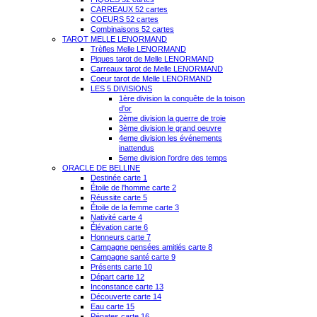
CARREAUX 52 cartes
COEURS 52 cartes
Combinaisons 52 cartes
TAROT MELLE LENORMAND
Trèfles Melle LENORMAND
Piques tarot de Melle LENORMAND
Carreaux tarot de Melle LENORMAND
Coeur tarot de Melle LENORMAND
LES 5 DIVISIONS
1ère division la conquête de la toison
d'or
2ème division la guerre de troie
3ème division le grand oeuvre
4eme division les événements
inattendus
5eme division l'ordre des temps
ORACLE DE BELLINE
Destinée carte 1
Étoile de l'homme carte 2
Réussite carte 5
Étoile de la femme carte 3
Nativité carte 4
Élévation carte 6
Honneurs carte 7
Campagne pensées amitiés carte 8
Campagne santé carte 9
Présents carte 10
Départ carte 12
Inconstance carte 13
Découverte carte 14
Eau carte 15
Pénates carte 16