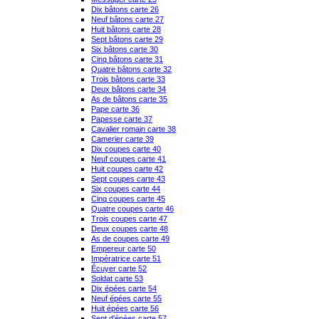
Dix bâtons carte 26
Neuf bâtons carte 27
Huit bâtons carte 28
Sept bâtons carte 29
Six bâtons carte 30
Cinq bâtons carte 31
Quatre bâtons carte 32
Trois bâtons carte 33
Deux bâtons carte 34
As de bâtons carte 35
Pape carte 36
Papesse carte 37
Cavalier romain carte 38
Camerier carte 39
Dix coupes carte 40
Neuf coupes carte 41
Huit coupes carte 42
Sept coupes carte 43
Six coupes carte 44
Cinq coupes carte 45
Quatre coupes carte 46
Trois coupes carte 47
Deux coupes carte 48
As de coupes carte 49
Empereur carte 50
Impératrice carte 51
Écuyer carte 52
Soldat carte 53
Dix épées carte 54
Neuf épées carte 55
Huit épées carte 56
Sept d'épées carte 57