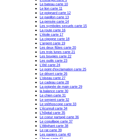
Le bateau carte 10
Le lion carte 11
Le poignard carte 12
Le papillon carte 13
La pensée carte 14
Les symboles sexuels carte 15
La route carte 16
L'étoile carte 17
La cigogne carte 18
L'argent carte 19
Les deux flûtes carte 20
Les trois lunes carte 21
Les bougies carte 22
Les outils carte 23
L'été carte 24
Le point d'exclamation carte 25
Le désert carte 26
L'oiseau carte 27
Le cadeau carte 28
La poignée de main carte 29
la balance carte 30
Le chien carte 31
Le serpent carte 32
Le stéthoscope carte 33
L'écureuil carte 34
L'hôpital carte 35
Le coeur partagé carte 36
Le coquillage carte 37
L'éléphant carte 38
Le rat carte 39
Les papiers carte 40
L'hiver carte 41