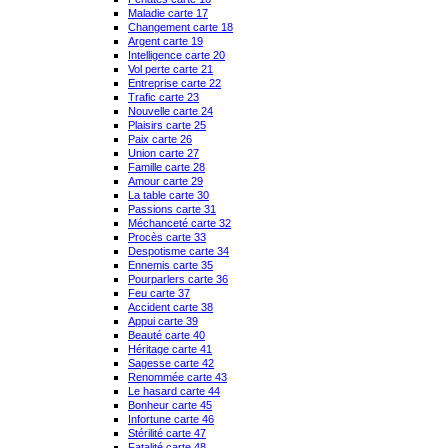
Maladie carte 17
Changement carte 18
Argent carte 19
Intelligence carte 20
Vol perte carte 21
Entreprise carte 22
Trafic carte 23
Nouvelle carte 24
Plaisirs carte 25
Paix carte 26
Union carte 27
Famille carte 28
Amour carte 29
La table carte 30
Passions carte 31
Méchanceté carte 32
Procès carte 33
Despotisme carte 34
Ennemis carte 35
Pourparlers carte 36
Feu carte 37
Accident carte 38
Appui carte 39
Beauté carte 40
Héritage carte 41
Sagesse carte 42
Renommée carte 43
Le hasard carte 44
Bonheur carte 45
Infortune carte 46
Stérilité carte 47
Fatalité carte 48