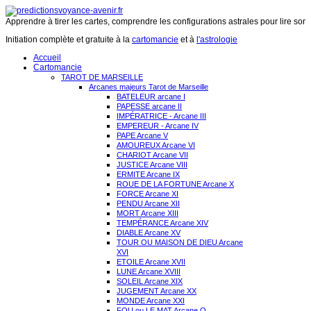
Apprendre à tirer les cartes, comprendre les configurations astrales pour lire son 
Initiation complète et gratuite à la
cartomancie
et à
l'astrologie
Accueil
Cartomancie
TAROT DE MARSEILLE
Arcanes majeurs Tarot de Marseille
BATELEUR arcane I
PAPESSE arcane II
IMPÉRATRICE - Arcane III
EMPEREUR - Arcane IV
PAPE Arcane V
AMOUREUX Arcane VI
CHARIOT Arcane VII
JUSTICE Arcane VIII
ERMITE Arcane IX
ROUE DE LA FORTUNE Arcane X
FORCE Arcane XI
PENDU Arcane XII
MORT Arcane XIII
TEMPÉRANCE Arcane XIV
DIABLE Arcane XV
TOUR OU MAISON DE DIEU Arcane
XVI
ETOILE Arcane XVII
LUNE Arcane XVIII
SOLEIL Arcane XIX
JUGEMENT Arcane XX
MONDE Arcane XXI
FOU ou LE MAT Arcane O