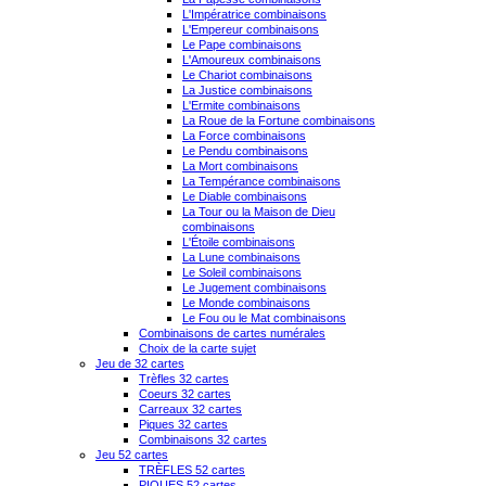
L'Impératrice combinaisons
L'Empereur combinaisons
Le Pape combinaisons
L'Amoureux combinaisons
Le Chariot combinaisons
La Justice combinaisons
L'Ermite combinaisons
La Roue de la Fortune combinaisons
La Force combinaisons
Le Pendu combinaisons
La Mort combinaisons
La Tempérance combinaisons
Le Diable combinaisons
La Tour ou la Maison de Dieu
combinaisons
L'Étoile combinaisons
La Lune combinaisons
Le Soleil combinaisons
Le Jugement combinaisons
Le Monde combinaisons
Le Fou ou le Mat combinaisons
Combinaisons de cartes numérales
Choix de la carte sujet
Jeu de 32 cartes
Trèfles 32 cartes
Coeurs 32 cartes
Carreaux 32 cartes
Piques 32 cartes
Combinaisons 32 cartes
Jeu 52 cartes
TRÈFLES 52 cartes
PIQUES 52 cartes