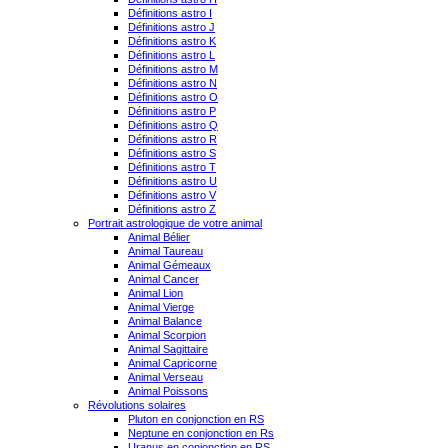
Définitions astro I
Définitions astro J
Définitions astro K
Définitions astro L
Définitions astro M
Définitions astro N
Définitions astro O
Définitions astro P
Définitions astro Q
Définitions astro R
Définitions astro S
Définitions astro T
Définitions astro U
Définitions astro V
Définitions astro Z
Portrait astrologique de votre animal
Animal Bélier
Animal Taureau
Animal Gémeaux
Animal Cancer
Animal Lion
Animal Vierge
Animal Balance
Animal Scorpion
Animal Sagittaire
Animal Capricorne
Animal Verseau
Animal Poissons
Révolutions solaires
Pluton en conjonction en RS
Neptune en conjonction en Rs
Uranus en conjonction en RS