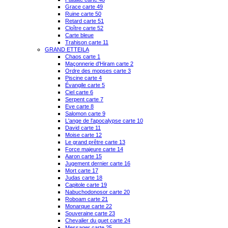
Grace carte 49
Ruine carte 50
Retard carte 51
Cloître carte 52
Carte bleue
Trahison carte 11
GRAND ETTEILA
Chaos carte 1
Maçonnerie d'Hiram carte 2
Ordre des mopses carte 3
Piscine carte 4
Évangile carte 5
Ciel carte 6
Serpent carte 7
Eve carte 8
Salomon carte 9
L'ange de l'apocalypse carte 10
David carte 11
Moise carte 12
Le grand prêtre carte 13
Force majeure carte 14
Aaron carte 15
Jugement dernier carte 16
Mort carte 17
Judas carte 18
Capitole carte 19
Nabuchodonosor carte 20
Roboam carte 21
Monarque carte 22
Souveraine carte 23
Chevalier du guet carte 24
Messager carte 25