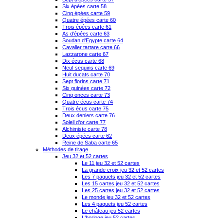
Six épées carte 58
Cinq épées carte 59
Quatre épées carte 60
Trois épées carte 61
As d'épées carte 63
Soudan d'Egypte carte 64
Cavalier tartare carte 66
Lazzarone carte 67
Dix écus carte 68
Neuf sequins carte 69
Huit ducats carte 70
Sept florins carte 71
Six guinées carte 72
Cinq onces carte 73
Quatre écus carte 74
Trois écus carte 75
Deux deniers carte 76
Soleil d'or carte 77
Alchimiste carte 78
Deux épées carte 62
Reine de Saba carte 65
Méthodes de tirage
Jeu 32 et 52 cartes
Le 11 jeu 32 et 52 cartes
La grande croix jeu 32 et 52 cartes
Les 7 paquets jeu 32 et 52 cartes
Les 15 cartes jeu 32 et 52 cartes
Les 25 cartes jeu 32 et 52 cartes
Le monde jeu 32 et 52 cartes
Les 4 paquets jeu 52 cartes
Le château jeu 52 cartes
L'horloge jeu 52 cartes