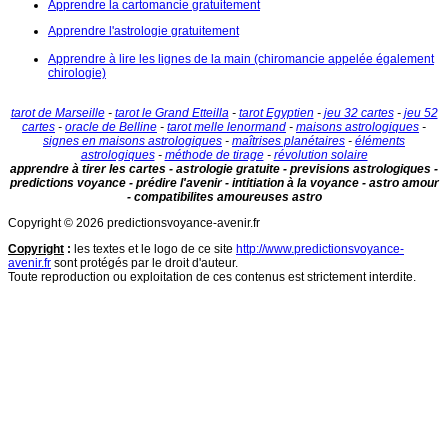
Apprendre la cartomancie gratuitement
Apprendre l'astrologie gratuitement
Apprendre à lire les lignes de la main (chiromancie appelée également
chirologie)
tarot de Marseille
-
tarot le Grand Etteilla
-
tarot Egyptien
-
jeu 32 cartes
-
jeu 52
cartes
-
oracle de Belline
-
tarot melle lenormand
-
maisons astrologiques
-
signes en maisons astrologiques
-
maîtrises planétaires
-
éléments
astrologiques
-
méthode de tirage
-
révolution solaire
apprendre à tirer les cartes - astrologie gratuite - previsions astrologiques -
predictions voyance - prédire l'avenir - intitiation à la voyance - astro amour
- compatibilites amoureuses astro
Copyright © 2026 predictionsvoyance-avenir.fr
Copyright
:
les textes et le logo de ce site
http://www.predictionsvoyance-
avenir.fr
sont protégés par le droit d'auteur.
Toute reproduction ou exploitation de ces contenus est strictement interdite.