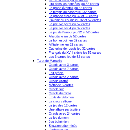
Lire dans les pensées jeu 32 cartes
Le grand éventail jeu 32 cartes
Le temple du hasard jeu 32 cartes
La grande étoile jeu 32 et 52 cartes
L'avenir du couple jeu 32 et 52 cartes
La preuve par 9 jeu 52 cartes
La preuve par 4 jeu 32 cartes
Le jeu de l'amour jeu 32 et 52 cartes
A la gitane jeu de 52 cartes
Le bon espoir jeu 52 cartes
A l'italienne jeu 32 cartes
Catherine de russie jeu 32 cartes
Français du XVIII siècle jeu 52 cartes
Les 3 cartes jeu de 52 cartes
Tarot de Marseille
Oracle avec 3 cartes
Oracle avec 7 cartes
Fait précis
Oracle avec 2 cartes
Oracle chiffré
Méthode 5 cartes
Oracle sur
Oracle du miroir
Étoile de Salomon
La croix celtique
Le jeu des 12 cartes
Une affaire particulière
Oracle avec 24 cartes
Le jeu du nom
Jeu bohémien
Situation déterminée
L'arbre de vie