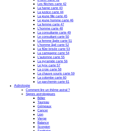
Les flèches carte 42
La harpe carte 43
La justice carte 44
La jeune fille carte 45
Le jeune homme carte 46
La femme carte 47
L'homme carte 48
La consultante carte 49
Le consultant carte 50
La femme âgée carte 51
L'homme âgé carte 52
La flûte brisée carte 53
La campagne carte 54
L'automne carte 55
La pyramide carte 56
Le lynx carte 57
La croix carte 58
La chauve souris carte 59
La colombe carte 60
Le parchemin carte 61
Astrologie
Comment lire un thème astral ?
Signes astrologiques
Bélier
Taureau
Gémeaux
Cancer
Lion
Vierge
Balance
Scorpion
Sagittaire