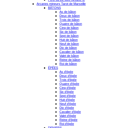
Arcanes mineurs Tarot de Marseille
BÂTONS
As de bâton
Deux de bâton
Trois de bâton
Quatre de bâton
Cinq de bâton
Six de bâton
Sept de bâton
Huit de bâton
Neuf de bâton
Dix de bâton
Cavalier de bâton
Valet de bâton
Reine de bâton
Roi de bâton
ÉPÉES
As d'épée
Deux d'épée
Trois d'épée
Quatre d'épée
Cinq d'épée
Six d'épée
Sept d'épée
Huit d'épée
Neuf d'épée
Dix d'épée
Cavalier d'épée
Valet d'épée
Reine d'épée
Roi d'épée
DENIERS