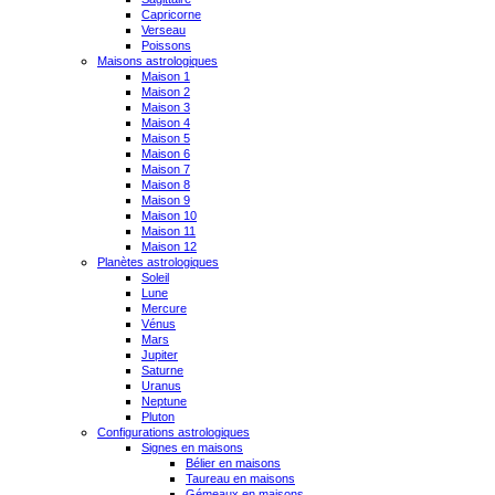
Capricorne
Verseau
Poissons
Maisons astrologiques
Maison 1
Maison 2
Maison 3
Maison 4
Maison 5
Maison 6
Maison 7
Maison 8
Maison 9
Maison 10
Maison 11
Maison 12
Planètes astrologiques
Soleil
Lune
Mercure
Vénus
Mars
Jupiter
Saturne
Uranus
Neptune
Pluton
Configurations astrologiques
Signes en maisons
Bélier en maisons
Taureau en maisons
Gémeaux en maisons