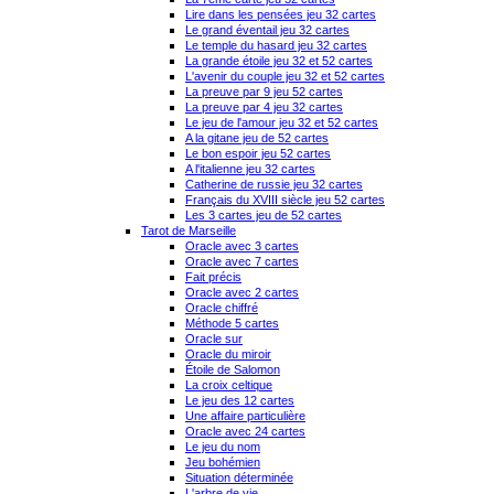
Lire dans les pensées jeu 32 cartes
Le grand éventail jeu 32 cartes
Le temple du hasard jeu 32 cartes
La grande étoile jeu 32 et 52 cartes
L'avenir du couple jeu 32 et 52 cartes
La preuve par 9 jeu 52 cartes
La preuve par 4 jeu 32 cartes
Le jeu de l'amour jeu 32 et 52 cartes
A la gitane jeu de 52 cartes
Le bon espoir jeu 52 cartes
A l'italienne jeu 32 cartes
Catherine de russie jeu 32 cartes
Français du XVIII siècle jeu 52 cartes
Les 3 cartes jeu de 52 cartes
Tarot de Marseille
Oracle avec 3 cartes
Oracle avec 7 cartes
Fait précis
Oracle avec 2 cartes
Oracle chiffré
Méthode 5 cartes
Oracle sur
Oracle du miroir
Étoile de Salomon
La croix celtique
Le jeu des 12 cartes
Une affaire particulière
Oracle avec 24 cartes
Le jeu du nom
Jeu bohémien
Situation déterminée
L'arbre de vie