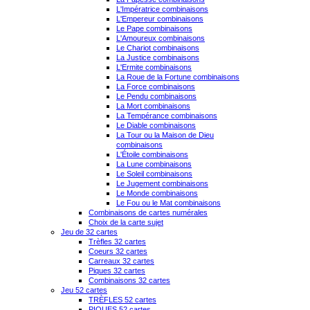
L'Impératrice combinaisons
L'Empereur combinaisons
Le Pape combinaisons
L'Amoureux combinaisons
Le Chariot combinaisons
La Justice combinaisons
L'Ermite combinaisons
La Roue de la Fortune combinaisons
La Force combinaisons
Le Pendu combinaisons
La Mort combinaisons
La Tempérance combinaisons
Le Diable combinaisons
La Tour ou la Maison de Dieu
combinaisons
L'Étoile combinaisons
La Lune combinaisons
Le Soleil combinaisons
Le Jugement combinaisons
Le Monde combinaisons
Le Fou ou le Mat combinaisons
Combinaisons de cartes numérales
Choix de la carte sujet
Jeu de 32 cartes
Trèfles 32 cartes
Coeurs 32 cartes
Carreaux 32 cartes
Piques 32 cartes
Combinaisons 32 cartes
Jeu 52 cartes
TRÈFLES 52 cartes
PIQUES 52 cartes