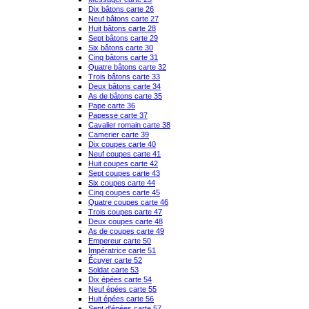
Dix bâtons carte 26
Neuf bâtons carte 27
Huit bâtons carte 28
Sept bâtons carte 29
Six bâtons carte 30
Cinq bâtons carte 31
Quatre bâtons carte 32
Trois bâtons carte 33
Deux bâtons carte 34
As de bâtons carte 35
Pape carte 36
Papesse carte 37
Cavalier romain carte 38
Camerier carte 39
Dix coupes carte 40
Neuf coupes carte 41
Huit coupes carte 42
Sept coupes carte 43
Six coupes carte 44
Cinq coupes carte 45
Quatre coupes carte 46
Trois coupes carte 47
Deux coupes carte 48
As de coupes carte 49
Empereur carte 50
Impératrice carte 51
Écuyer carte 52
Soldat carte 53
Dix épées carte 54
Neuf épées carte 55
Huit épées carte 56
Sept d'épées carte 57