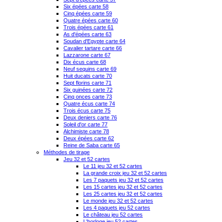
Six épées carte 58
Cinq épées carte 59
Quatre épées carte 60
Trois épées carte 61
As d'épées carte 63
Soudan d'Egypte carte 64
Cavalier tartare carte 66
Lazzarone carte 67
Dix écus carte 68
Neuf sequins carte 69
Huit ducats carte 70
Sept florins carte 71
Six guinées carte 72
Cinq onces carte 73
Quatre écus carte 74
Trois écus carte 75
Deux deniers carte 76
Soleil d'or carte 77
Alchimiste carte 78
Deux épées carte 62
Reine de Saba carte 65
Méthodes de tirage
Jeu 32 et 52 cartes
Le 11 jeu 32 et 52 cartes
La grande croix jeu 32 et 52 cartes
Les 7 paquets jeu 32 et 52 cartes
Les 15 cartes jeu 32 et 52 cartes
Les 25 cartes jeu 32 et 52 cartes
Le monde jeu 32 et 52 cartes
Les 4 paquets jeu 52 cartes
Le château jeu 52 cartes
L'horloge jeu 52 cartes