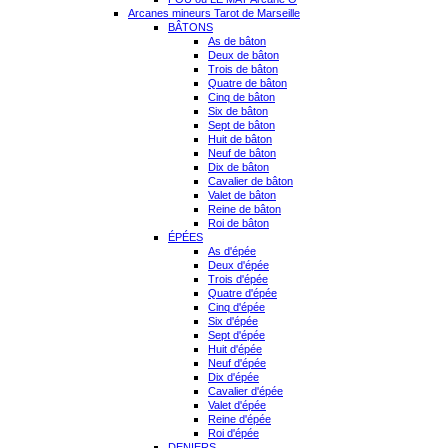
Arcanes mineurs Tarot de Marseille
BÂTONS
As de bâton
Deux de bâton
Trois de bâton
Quatre de bâton
Cinq de bâton
Six de bâton
Sept de bâton
Huit de bâton
Neuf de bâton
Dix de bâton
Cavalier de bâton
Valet de bâton
Reine de bâton
Roi de bâton
ÉPÉES
As d'épée
Deux d'épée
Trois d'épée
Quatre d'épée
Cinq d'épée
Six d'épée
Sept d'épée
Huit d'épée
Neuf d'épée
Dix d'épée
Cavalier d'épée
Valet d'épée
Reine d'épée
Roi d'épée
DENIERS