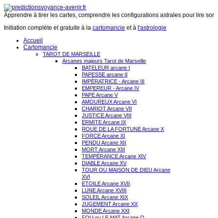
Apprendre à tirer les cartes, comprendre les configurations astrales pour lire son 
Initiation complète et gratuite à la
cartomancie
et à
l'astrologie
Accueil
Cartomancie
TAROT DE MARSEILLE
Arcanes majeurs Tarot de Marseille
BATELEUR arcane I
PAPESSE arcane II
IMPÉRATRICE - Arcane III
EMPEREUR - Arcane IV
PAPE Arcane V
AMOUREUX Arcane VI
CHARIOT Arcane VII
JUSTICE Arcane VIII
ERMITE Arcane IX
ROUE DE LA FORTUNE Arcane X
FORCE Arcane XI
PENDU Arcane XII
MORT Arcane XIII
TEMPÉRANCE Arcane XIV
DIABLE Arcane XV
TOUR OU MAISON DE DIEU Arcane
XVI
ETOILE Arcane XVII
LUNE Arcane XVIII
SOLEIL Arcane XIX
JUGEMENT Arcane XX
MONDE Arcane XXI
FOU ou LE MAT Arcane O