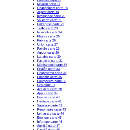
Maladie carte 17
Changement carte 18
Argent carte 19
Intelligence carte 20
Vol perte carte 21
Entreprise carte 22
Trafic carte 23
Nouvelle carte 24
Plaisirs carte 25
Paix carte 26
Union carte 27
Famille carte 28
Amour carte 29
La table carte 30
Passions carte 31
Méchanceté carte 32
Procès carte 33
Despotisme carte 34
Ennemis carte 35
Pourparlers carte 36
Feu carte 37
Accident carte 38
Appui carte 39
Beauté carte 40
Héritage carte 41
Sagesse carte 42
Renommée carte 43
Le hasard carte 44
Bonheur carte 45
Infortune carte 46
Stérilité carte 47
Fatalité carte 48