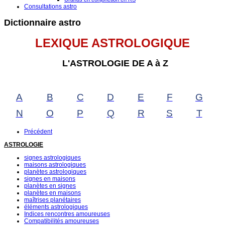
Consultations astro
Dictionnaire astro
LEXIQUE ASTROLOGIQUE
L'ASTROLOGIE DE A à Z
A
B
C
D
E
F
G
N
O
P
Q
R
S
T
Précédent
ASTROLOGIE
signes astrologiques
maisons astrologiques
planètes astrologiques
signes en maisons
planètes en signes
planètes en maisons
maîtrises planétaires
éléments astrologiques
Indices rencontres amoureuses
Compatibilités amoureuses