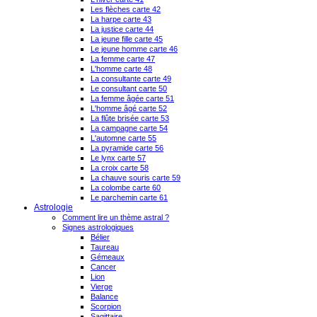
Les flèches carte 42
La harpe carte 43
La justice carte 44
La jeune fille carte 45
Le jeune homme carte 46
La femme carte 47
L'homme carte 48
La consultante carte 49
Le consultant carte 50
La femme âgée carte 51
L'homme âgé carte 52
La flûte brisée carte 53
La campagne carte 54
L'automne carte 55
La pyramide carte 56
Le lynx carte 57
La croix carte 58
La chauve souris carte 59
La colombe carte 60
Le parchemin carte 61
Astrologie
Comment lire un thème astral ?
Signes astrologiques
Bélier
Taureau
Gémeaux
Cancer
Lion
Vierge
Balance
Scorpion
Sagittaire