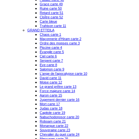
Grace carte 49
Ruine carte 50
Retard carte 51
Cloître carte 52
Carte bleue
Trahison carte 11
GRAND ETTEILA
Chaos carte 1
Maçonnerie d'Hiram carte 2
Ordre des mopses carte 3
Piscine carte 4
Évangile carte 5
Ciel carte 6
Serpent carte 7
Eve carte 8
Salomon carte 9
L'ange de l'apocalypse carte 10
David carte 11
Moise carte 12
Le grand prêtre carte 13
Force majeure carte 14
Aaron carte 15
Jugement dernier carte 16
Mort carte 17
Judas carte 18
Capitole carte 19
Nabuchodonosor carte 20
Roboam carte 21
Monarque carte 22
Souveraine carte 23
Chevalier du guet carte 24
Messager carte 25