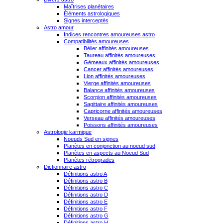
Maîtrises planétaires
Éléments astrologiques
Signes interceptés
Astro amour
Indices rencontres amoureuses astro
Compatibilités amoureuses
Bélier affinités amoureuses
Taureau affinités amoureuses
Gémeaux affinités amoureuses
Cancer affinités amoureuses
Lion affinités amoureuses
Vierge affinités amoureuses
Balance affinités amoureuses
Scorpion affinités amoureuses
Sagittaire affinités amoureuses
Capricorne affinités amoureuses
Verseau affinités amoureuses
Poissons affinités amoureuses
Astrologie karmique
Noeuds Sud en signes
Planètes en conjonction au noeud sud
Planètes en aspects au Noeud Sud
Planètes rétrogrades
Dictionnaire astro
Définitions astro A
Définitions astro B
Définitions astro C
Définitions astro D
Définitions astro E
Définitions astro F
Définitions astro G
Définitions astro H