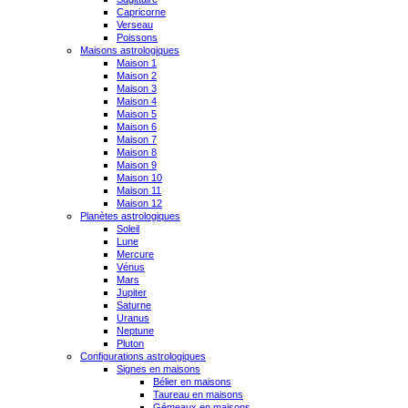
Capricorne
Verseau
Poissons
Maisons astrologiques
Maison 1
Maison 2
Maison 3
Maison 4
Maison 5
Maison 6
Maison 7
Maison 8
Maison 9
Maison 10
Maison 11
Maison 12
Planètes astrologiques
Soleil
Lune
Mercure
Vénus
Mars
Jupiter
Saturne
Uranus
Neptune
Pluton
Configurations astrologiques
Signes en maisons
Bélier en maisons
Taureau en maisons
Gémeaux en maisons