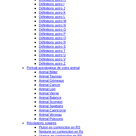
Définitions astro I
Définitions astro J
Définitions astro K
Définitions astro L
Définitions astro M
Définitions astro N
Définitions astro O
Définitions astro P
Définitions astro Q
Définitions astro R
Définitions astro S
Définitions astro T
Définitions astro U
Définitions astro V
Définitions astro Z
Portrait astrologique de votre animal
Animal Bélier
Animal Taureau
Animal Gémeaux
Animal Cancer
Animal Lion
Animal Vierge
Animal Balance
Animal Scorpion
Animal Sagittaire
Animal Capricorne
Animal Verseau
Animal Poissons
Révolutions solaires
Pluton en conjonction en RS
Neptune en conjonction en Rs
Uranus en conjonction en RS