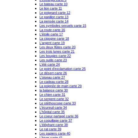
Le bateau carte 10
Le lion carte 11
Le poignard carte 12
Le papillon carte 13
La pensée carte 14
Les symboles sexuels carte 15
La route carte 16
L'étoile carte 17
La cigogne carte 18
L'argent carte 19
Les deux flûtes carte 20
Les trois lunes carte 21
Les bougies carte 22
Les outils carte 23
L'été carte 24
Le point d'exclamation carte 25
Le désert carte 26
L'oiseau carte 27
Le cadeau carte 28
La poignée de main carte 29
la balance carte 30
Le chien carte 31
Le serpent carte 32
Le stéthoscope carte 33
L'écureuil carte 34
L'hôpital carte 35
Le coeur partagé carte 36
Le coquillage carte 37
L'éléphant carte 38
Le rat carte 39
Les papiers carte 40
L'hiver carte 41