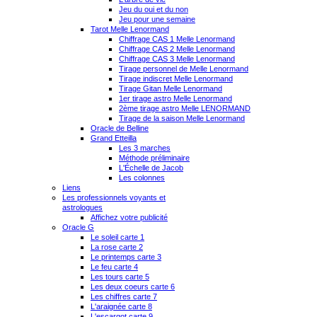
Jeu du oui et du non
Jeu pour une semaine
Tarot Melle Lenormand
Chiffrage CAS 1 Melle Lenormand
Chiffrage CAS 2 Melle Lenormand
Chiffrage CAS 3 Melle Lenormand
Tirage personnel de Melle Lenormand
Tirage indiscret Melle Lenormand
Tirage Gitan Melle Lenormand
1er tirage astro Melle Lenormand
2ème tirage astro Melle LENORMAND
Tirage de la saison Melle Lenormand
Oracle de Belline
Grand Etteilla
Les 3 marches
Méthode préliminaire
L'Échelle de Jacob
Les colonnes
Liens
Les professionnels voyants et
astrologues
Affichez votre publicité
Oracle G
Le soleil carte 1
La rose carte 2
Le printemps carte 3
Le feu carte 4
Les tours carte 5
Les deux coeurs carte 6
Les chiffres carte 7
L'araignée carte 8
L'escargot carte 9