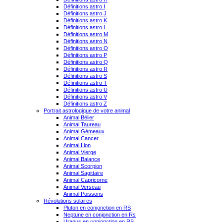
Définitions astro I
Définitions astro J
Définitions astro K
Définitions astro L
Définitions astro M
Définitions astro N
Définitions astro O
Définitions astro P
Définitions astro Q
Définitions astro R
Définitions astro S
Définitions astro T
Définitions astro U
Définitions astro V
Définitions astro Z
Portrait astrologique de votre animal
Animal Bélier
Animal Taureau
Animal Gémeaux
Animal Cancer
Animal Lion
Animal Vierge
Animal Balance
Animal Scorpion
Animal Sagittaire
Animal Capricorne
Animal Verseau
Animal Poissons
Révolutions solaires
Pluton en conjonction en RS
Neptune en conjonction en Rs
Uranus en conjonction en RS