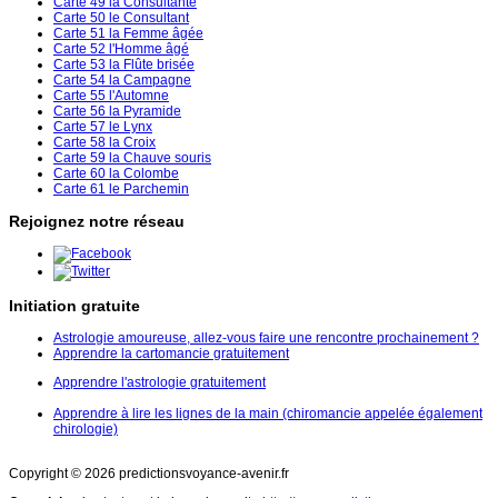
Carte 49 la Consultante
Carte 50 le Consultant
Carte 51 la Femme âgée
Carte 52 l'Homme âgé
Carte 53 la Flûte brisée
Carte 54 la Campagne
Carte 55 l'Automne
Carte 56 la Pyramide
Carte 57 le Lynx
Carte 58 la Croix
Carte 59 la Chauve souris
Carte 60 la Colombe
Carte 61 le Parchemin
Rejoignez notre réseau
Initiation gratuite
Astrologie amoureuse, allez-vous faire une rencontre prochainement ?
Apprendre la cartomancie gratuitement
Apprendre l'astrologie gratuitement
Apprendre à lire les lignes de la main (chiromancie appelée également
chirologie)
Copyright © 2026 predictionsvoyance-avenir.fr