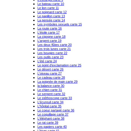
Le bateau carte 10
Le lion carte 11
Le poignard carte 12
Le papillon carte 13
La pensée carte 14
Les symboles sexuels carte 15
La route carte 16
L'étoile carte 17
La cigogne carte 18
L'argent carte 19
Les deux flûtes carte 20
Les trois lunes carte 21
Les bougies carte 22
Les outils carte 23
L'été carte 24
Le point d'exclamation carte 25
Le désert carte 26
L'oiseau carte 27
Le cadeau carte 28
La poignée de main carte 29
la balance carte 30
Le chien carte 31
Le serpent carte 32
Le stéthoscope carte 33
L'écureuil carte 34
L'hôpital carte 35
Le coeur partagé carte 36
Le coquillage carte 37
L'éléphant carte 38
Le rat carte 39
Les papiers carte 40
L'hiver carte 41