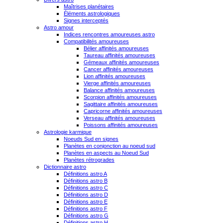
Maîtrises planétaires
Éléments astrologiques
Signes interceptés
Astro amour
Indices rencontres amoureuses astro
Compatibilités amoureuses
Bélier affinités amoureuses
Taureau affinités amoureuses
Gémeaux affinités amoureuses
Cancer affinités amoureuses
Lion affinités amoureuses
Vierge affinités amoureuses
Balance affinités amoureuses
Scorpion affinités amoureuses
Sagittaire affinités amoureuses
Capricorne affinités amoureuses
Verseau affinités amoureuses
Poissons affinités amoureuses
Astrologie karmique
Noeuds Sud en signes
Planètes en conjonction au noeud sud
Planètes en aspects au Noeud Sud
Planètes rétrogrades
Dictionnaire astro
Définitions astro A
Définitions astro B
Définitions astro C
Définitions astro D
Définitions astro E
Définitions astro F
Définitions astro G
Définitions astro H