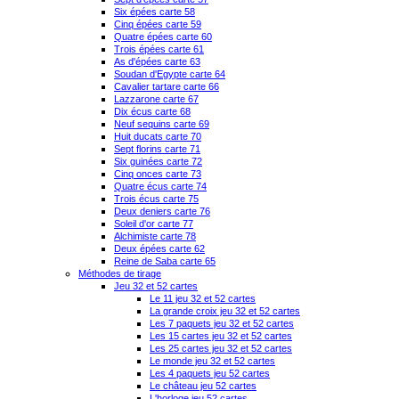
Six épées carte 58
Cinq épées carte 59
Quatre épées carte 60
Trois épées carte 61
As d'épées carte 63
Soudan d'Egypte carte 64
Cavalier tartare carte 66
Lazzarone carte 67
Dix écus carte 68
Neuf sequins carte 69
Huit ducats carte 70
Sept florins carte 71
Six guinées carte 72
Cinq onces carte 73
Quatre écus carte 74
Trois écus carte 75
Deux deniers carte 76
Soleil d'or carte 77
Alchimiste carte 78
Deux épées carte 62
Reine de Saba carte 65
Méthodes de tirage
Jeu 32 et 52 cartes
Le 11 jeu 32 et 52 cartes
La grande croix jeu 32 et 52 cartes
Les 7 paquets jeu 32 et 52 cartes
Les 15 cartes jeu 32 et 52 cartes
Les 25 cartes jeu 32 et 52 cartes
Le monde jeu 32 et 52 cartes
Les 4 paquets jeu 52 cartes
Le château jeu 52 cartes
L'horloge jeu 52 cartes