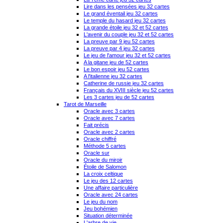
Lire dans les pensées jeu 32 cartes
Le grand éventail jeu 32 cartes
Le temple du hasard jeu 32 cartes
La grande étoile jeu 32 et 52 cartes
L'avenir du couple jeu 32 et 52 cartes
La preuve par 9 jeu 52 cartes
La preuve par 4 jeu 32 cartes
Le jeu de l'amour jeu 32 et 52 cartes
A la gitane jeu de 52 cartes
Le bon espoir jeu 52 cartes
A l'italienne jeu 32 cartes
Catherine de russie jeu 32 cartes
Français du XVIII siècle jeu 52 cartes
Les 3 cartes jeu de 52 cartes
Tarot de Marseille
Oracle avec 3 cartes
Oracle avec 7 cartes
Fait précis
Oracle avec 2 cartes
Oracle chiffré
Méthode 5 cartes
Oracle sur
Oracle du miroir
Étoile de Salomon
La croix celtique
Le jeu des 12 cartes
Une affaire particulière
Oracle avec 24 cartes
Le jeu du nom
Jeu bohémien
Situation déterminée
L'arbre de vie