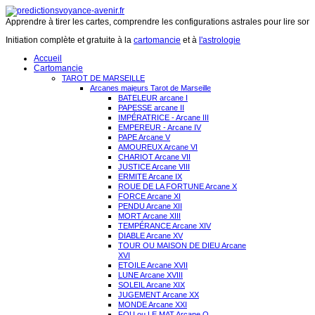
Apprendre à tirer les cartes, comprendre les configurations astrales pour lire son 
Initiation complète et gratuite à la
cartomancie
et à
l'astrologie
Accueil
Cartomancie
TAROT DE MARSEILLE
Arcanes majeurs Tarot de Marseille
BATELEUR arcane I
PAPESSE arcane II
IMPÉRATRICE - Arcane III
EMPEREUR - Arcane IV
PAPE Arcane V
AMOUREUX Arcane VI
CHARIOT Arcane VII
JUSTICE Arcane VIII
ERMITE Arcane IX
ROUE DE LA FORTUNE Arcane X
FORCE Arcane XI
PENDU Arcane XII
MORT Arcane XIII
TEMPÉRANCE Arcane XIV
DIABLE Arcane XV
TOUR OU MAISON DE DIEU Arcane
XVI
ETOILE Arcane XVII
LUNE Arcane XVIII
SOLEIL Arcane XIX
JUGEMENT Arcane XX
MONDE Arcane XXI
FOU ou LE MAT Arcane O