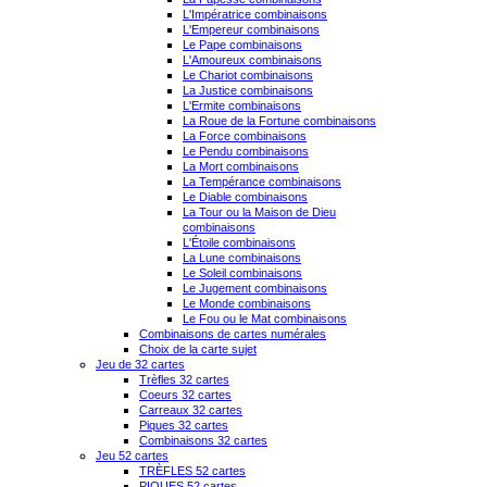
L'Impératrice combinaisons
L'Empereur combinaisons
Le Pape combinaisons
L'Amoureux combinaisons
Le Chariot combinaisons
La Justice combinaisons
L'Ermite combinaisons
La Roue de la Fortune combinaisons
La Force combinaisons
Le Pendu combinaisons
La Mort combinaisons
La Tempérance combinaisons
Le Diable combinaisons
La Tour ou la Maison de Dieu
combinaisons
L'Étoile combinaisons
La Lune combinaisons
Le Soleil combinaisons
Le Jugement combinaisons
Le Monde combinaisons
Le Fou ou le Mat combinaisons
Combinaisons de cartes numérales
Choix de la carte sujet
Jeu de 32 cartes
Trèfles 32 cartes
Coeurs 32 cartes
Carreaux 32 cartes
Piques 32 cartes
Combinaisons 32 cartes
Jeu 52 cartes
TRÈFLES 52 cartes
PIQUES 52 cartes