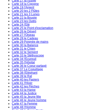
Carte 17 la l'Etoile
Carte 18 la Cigogne
Carte 19 l'Argent
Carte 20 les 2 Flûtes
Carte 21 les 3 Lunes
Carte 22 la Bougie
Carte 23 les Outils
Carte 24 l'Eté
Carte 25 le Point d'exclamation
Carte 26 le Désert
Carte 27 l'Oiseau
Carte 28 le Cadeau
Carte 29 Poignée de mains
Carte 30 la Balance
Carte 31 le Chien
Carte 32 le Serpent
Carte 33 le Stéthoscope
Carte 34 l'Ecureuil
Carte 35 l'Hôpital
Carte 36 le Coeur partagé
Carte 37 Le Coquillage
Carte 38 l'Eléphant
Carte 39 le Rat
Carte 40 les Papiers
Carte 41 l'Hiver
Carte 42 les Flèches
Carte 43 la Harpe
Carte 44 la Justice
Carte 45 la Jeune fille
Carte 46 le Jeune homme
Carte 47 la Femme
Carte 48 l'Homme