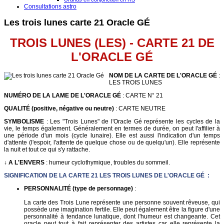
Consultations astro
Les trois lunes carte 21 Oracle GÉ
TROIS LUNES (LES) - CARTE 21 DE
L'ORACLE G
É
NOM DE LA CARTE DE L'ORACLE GÉ
:
LES TROIS LUNES
NUMÉRO DE LA LAME DE L'ORACLE GÉ
: CARTE N° 21
QUALITÉ (positive, négative ou neutre)
: CARTE NEUTRE
SYMBOLISME
: Les "Trois Lunes" de l'Oracle Gé représente les cycles de la
vie, le temps également. Généralement en termes de durée, on peut l'affilier à
une période d'un mois (cycle lunaire). Elle est aussi l'indication d'un temps
d'attente (l'espoir, l'attente de quelque chose ou de quelqu'un). Elle représente
la nuit et tout ce qui s'y rattache.
↓ A L'ENVERS
: humeur cyclothymique, troubles du sommeil.
SIGNIFICATION DE LA CARTE 21 LES TROIS LUNES DE L'ORACLE GÉ :
PERSONNALITÉ (type de personnage)
:
La carte des Trois Lune représente une personne souvent rêveuse, qui
possède une imagination fertile. Elle peut également être la figure d'une
personnalité à tendance lunatique, dont l'humeur est changeante. Cet
oracle peut tout à fait représenter des artistes car elle représente la