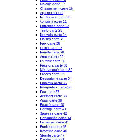
Maladie carte 17
Changement carte 18
Argent carte 19
Intelligence carte 20
Vol perte carte 21
Entreprise carte 22
Trafic carte 23
Nouvelle carte 24
Plaisirs carte 25
Paix carte 26
Union carte 27
Famille carte 28
Amour carte 29
La table carte 30
Passions carte 31
Méchanceté carte 32
Procès carte 33
Despotisme carte 34
Ennemis carte 35
Pourparlers carte 36
Feu carte 37
Accident carte 38
Appui carte 39
Beauté carte 40
Héritage carte 41
Sagesse carte 42
Renommée carte 43
Le hasard carte 44
Bonheur carte 45
Infortune carte 46
Stérilité carte 47
Fatalité carte 48