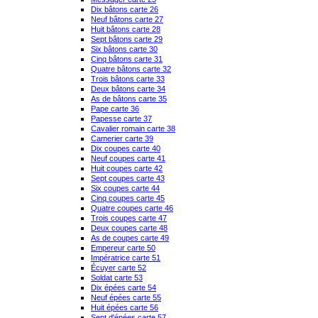
Dix bâtons carte 26
Neuf bâtons carte 27
Huit bâtons carte 28
Sept bâtons carte 29
Six bâtons carte 30
Cinq bâtons carte 31
Quatre bâtons carte 32
Trois bâtons carte 33
Deux bâtons carte 34
As de bâtons carte 35
Pape carte 36
Papesse carte 37
Cavalier romain carte 38
Camerier carte 39
Dix coupes carte 40
Neuf coupes carte 41
Huit coupes carte 42
Sept coupes carte 43
Six coupes carte 44
Cinq coupes carte 45
Quatre coupes carte 46
Trois coupes carte 47
Deux coupes carte 48
As de coupes carte 49
Empereur carte 50
Impératrice carte 51
Écuyer carte 52
Soldat carte 53
Dix épées carte 54
Neuf épées carte 55
Huit épées carte 56
Sept d'épées carte 57