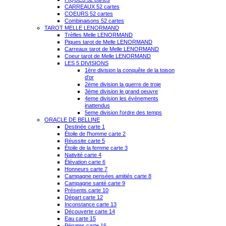
CARREAUX 52 cartes
COEURS 52 cartes
Combinaisons 52 cartes
TAROT MELLE LENORMAND
Trèfles Melle LENORMAND
Piques tarot de Melle LENORMAND
Carreaux tarot de Melle LENORMAND
Coeur tarot de Melle LENORMAND
LES 5 DIVISIONS
1ère division la conquête de la toison
d'or
2ème division la guerre de troie
3ème division le grand oeuvre
4eme division les événements
inattendus
5eme division l'ordre des temps
ORACLE DE BELLINE
Destinée carte 1
Étoile de l'homme carte 2
Réussite carte 5
Étoile de la femme carte 3
Nativité carte 4
Élévation carte 6
Honneurs carte 7
Campagne pensées amitiés carte 8
Campagne santé carte 9
Présents carte 10
Départ carte 12
Inconstance carte 13
Découverte carte 14
Eau carte 15
Pénates carte 16