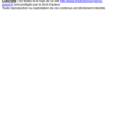
Copyright
:
les textes et le logo de ce site
http://www.predictionsvoyance-
avenir.fr
sont protégés par le droit d'auteur.
Toute reproduction ou exploitation de ces contenus est strictement interdite.