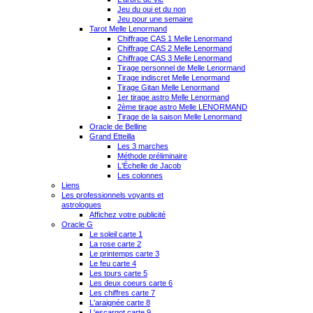
Jeu du oui et du non
Jeu pour une semaine
Tarot Melle Lenormand
Chiffrage CAS 1 Melle Lenormand
Chiffrage CAS 2 Melle Lenormand
Chiffrage CAS 3 Melle Lenormand
Tirage personnel de Melle Lenormand
Tirage indiscret Melle Lenormand
Tirage Gitan Melle Lenormand
1er tirage astro Melle Lenormand
2ème tirage astro Melle LENORMAND
Tirage de la saison Melle Lenormand
Oracle de Belline
Grand Etteilla
Les 3 marches
Méthode préliminaire
L'Échelle de Jacob
Les colonnes
Liens
Les professionnels voyants et
astrologues
Affichez votre publicité
Oracle G
Le soleil carte 1
La rose carte 2
Le printemps carte 3
Le feu carte 4
Les tours carte 5
Les deux coeurs carte 6
Les chiffres carte 7
L'araignée carte 8
L'escargot carte 9