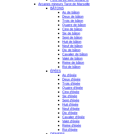
Arcanes mineurs Tarot de Marseille
BÂTONS
As de bâton
Deux de bâton
Trois de bâton
Quatre de bâton
Cinq de bâton
Six de bâton
Sept de bâton
Huit de bâton
Neuf de bâton
Dix de bâton
Cavalier de bâton
Valet de bâton
Reine de bâton
Roi de bâton
ÉPÉES
As d'épée
Deux d'épée
Trois d'épée
Quatre d'épée
Cinq d'épée
Six d'épée
Sept d'épée
Huit d'épée
Neuf d'épée
Dix d'épée
Cavalier d'épée
Valet d'épée
Reine d'épée
Roi d'épée
DENIERS