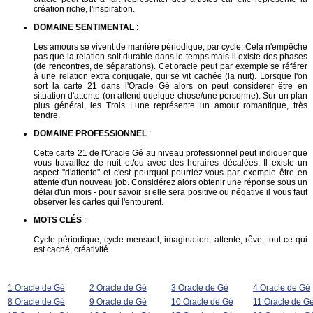
création riche, l'inspiration.
DOMAINE SENTIMENTAL
:
Les amours se vivent de manière périodique, par cycle. Cela n'empêche
pas que la relation soit durable dans le temps mais il existe des phases
(de rencontres, de séparations). Cet oracle peut par exemple se référer
à une relation extra conjugale, qui se vit cachée (la nuit). Lorsque l'on
sort la carte 21 dans l'Oracle Gé alors on peut considérer être en
situation d'attente (on attend quelque chose/une personne). Sur un plan
plus général, les Trois Lune représente un amour romantique, très
tendre.
DOMAINE PROFESSIONNEL
:
Cette carte 21 de l'Oracle Gé au niveau professionnel peut indiquer que
vous travaillez de nuit et/ou avec des horaires décalées. Il existe un
aspect "d'attente" et c'est pourquoi pourriez-vous par exemple être en
attente d'un nouveau job. Considérez alors obtenir une réponse sous un
délai d'un mois - pour savoir si elle sera positive ou négative il vous faut
observer les cartes qui l'entourent.
MOTS CLÉS
:
Cycle périodique, cycle mensuel, imagination, attente, rêve, tout ce qui
est caché, créativité.
1 Oracle de Gé
2 Oracle de Gé
3 Oracle de Gé
4 Oracle de Gé
8 Oracle de Gé
9 Oracle de Gé
10 Oracle de Gé
11 Oracle de G