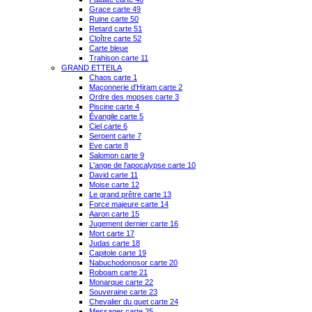
Grace carte 49
Ruine carte 50
Retard carte 51
Cloître carte 52
Carte bleue
Trahison carte 11
GRAND ETTEILA
Chaos carte 1
Maçonnerie d'Hiram carte 2
Ordre des mopses carte 3
Piscine carte 4
Évangile carte 5
Ciel carte 6
Serpent carte 7
Eve carte 8
Salomon carte 9
L'ange de l'apocalypse carte 10
David carte 11
Moise carte 12
Le grand prêtre carte 13
Force majeure carte 14
Aaron carte 15
Jugement dernier carte 16
Mort carte 17
Judas carte 18
Capitole carte 19
Nabuchodonosor carte 20
Roboam carte 21
Monarque carte 22
Souveraine carte 23
Chevalier du guet carte 24
Messager carte 25