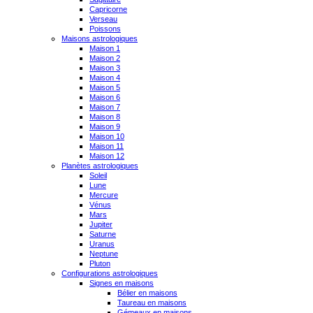
Capricorne
Verseau
Poissons
Maisons astrologiques
Maison 1
Maison 2
Maison 3
Maison 4
Maison 5
Maison 6
Maison 7
Maison 8
Maison 9
Maison 10
Maison 11
Maison 12
Planètes astrologiques
Soleil
Lune
Mercure
Vénus
Mars
Jupiter
Saturne
Uranus
Neptune
Pluton
Configurations astrologiques
Signes en maisons
Bélier en maisons
Taureau en maisons
Gémeaux en maisons