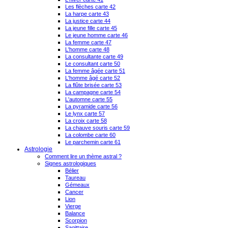
Les flèches carte 42
La harpe carte 43
La justice carte 44
La jeune fille carte 45
Le jeune homme carte 46
La femme carte 47
L'homme carte 48
La consultante carte 49
Le consultant carte 50
La femme âgée carte 51
L'homme âgé carte 52
La flûte brisée carte 53
La campagne carte 54
L'automne carte 55
La pyramide carte 56
Le lynx carte 57
La croix carte 58
La chauve souris carte 59
La colombe carte 60
Le parchemin carte 61
Astrologie
Comment lire un thème astral ?
Signes astrologiques
Bélier
Taureau
Gémeaux
Cancer
Lion
Vierge
Balance
Scorpion
Sagittaire