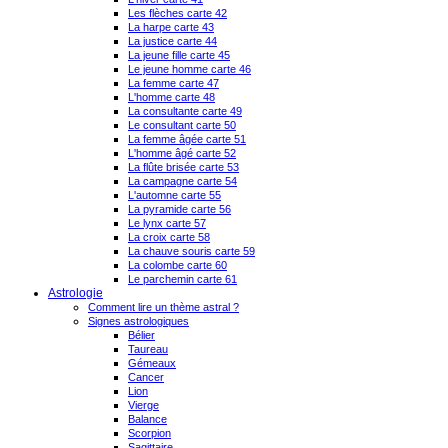
Les flèches carte 42
La harpe carte 43
La justice carte 44
La jeune fille carte 45
Le jeune homme carte 46
La femme carte 47
L'homme carte 48
La consultante carte 49
Le consultant carte 50
La femme âgée carte 51
L'homme âgé carte 52
La flûte brisée carte 53
La campagne carte 54
L'automne carte 55
La pyramide carte 56
Le lynx carte 57
La croix carte 58
La chauve souris carte 59
La colombe carte 60
Le parchemin carte 61
Astrologie
Comment lire un thème astral ?
Signes astrologiques
Bélier
Taureau
Gémeaux
Cancer
Lion
Vierge
Balance
Scorpion
Sagittaire