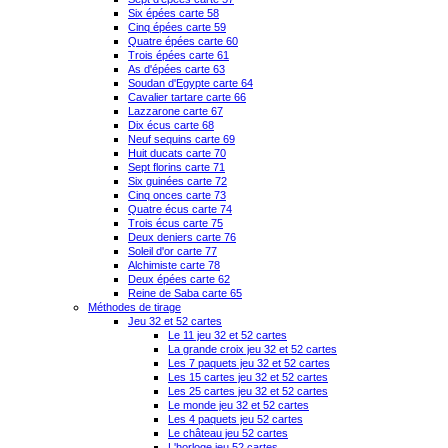
Six épées carte 58
Cinq épées carte 59
Quatre épées carte 60
Trois épées carte 61
As d'épées carte 63
Soudan d'Egypte carte 64
Cavalier tartare carte 66
Lazzarone carte 67
Dix écus carte 68
Neuf sequins carte 69
Huit ducats carte 70
Sept florins carte 71
Six guinées carte 72
Cinq onces carte 73
Quatre écus carte 74
Trois écus carte 75
Deux deniers carte 76
Soleil d'or carte 77
Alchimiste carte 78
Deux épées carte 62
Reine de Saba carte 65
Méthodes de tirage
Jeu 32 et 52 cartes
Le 11 jeu 32 et 52 cartes
La grande croix jeu 32 et 52 cartes
Les 7 paquets jeu 32 et 52 cartes
Les 15 cartes jeu 32 et 52 cartes
Les 25 cartes jeu 32 et 52 cartes
Le monde jeu 32 et 52 cartes
Les 4 paquets jeu 52 cartes
Le château jeu 52 cartes
L'horloge jeu 52 cartes