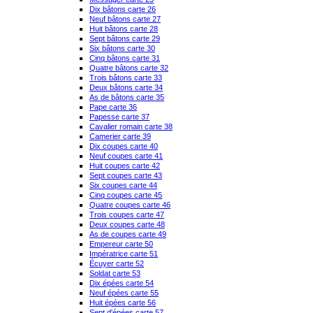
Dix bâtons carte 26
Neuf bâtons carte 27
Huit bâtons carte 28
Sept bâtons carte 29
Six bâtons carte 30
Cinq bâtons carte 31
Quatre bâtons carte 32
Trois bâtons carte 33
Deux bâtons carte 34
As de bâtons carte 35
Pape carte 36
Papesse carte 37
Cavalier romain carte 38
Camerier carte 39
Dix coupes carte 40
Neuf coupes carte 41
Huit coupes carte 42
Sept coupes carte 43
Six coupes carte 44
Cinq coupes carte 45
Quatre coupes carte 46
Trois coupes carte 47
Deux coupes carte 48
As de coupes carte 49
Empereur carte 50
Impératrice carte 51
Écuyer carte 52
Soldat carte 53
Dix épées carte 54
Neuf épées carte 55
Huit épées carte 56
Sept d'épées carte 57