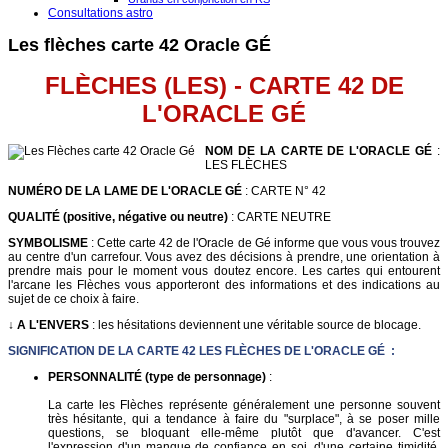
Consultations astro
Les flèches carte 42 Oracle GÉ
FLÈCHES (LES) - CARTE 42 DE
L'ORACLE G
É
NOM DE LA CARTE DE L'ORACLE GÉ
:
LES FLÈCHES
NUMÉRO DE LA LAME DE L'ORACLE GÉ
: CARTE N° 42
QUALITÉ (positive, négative ou neutre)
: CARTE NEUTRE
SYMBOLISME
: Cette carte 42 de l'Oracle de Gé informe que vous vous trouvez
au centre d'un carrefour. Vous avez des décisions à prendre, une orientation à
prendre mais pour le moment vous doutez encore. Les cartes qui entourent
l'arcane les Flèches vous apporteront des informations et des indications au
sujet de ce choix à faire.
↓ A L'ENVERS
: les hésitations deviennent une véritable source de blocage.
SIGNIFICATION DE LA CARTE 42 LES FLÈCHES DE L'ORACLE GÉ :
PERSONNALITÉ (type de personnage)
:
La carte les Flèches représente généralement une personne souvent
très hésitante, qui a tendance à faire du "surplace", à se poser mille
questions, se bloquant elle-même plutôt que d'avancer. C'est
l'expression d'un manque de confiance en soi, d'une certaine timidité,