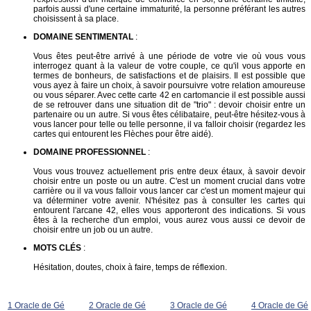
parfois aussi d'une certaine immaturité, la personne préférant les autres
choisissent à sa place.
DOMAINE SENTIMENTAL
:
Vous êtes peut-être arrivé à une période de votre vie où vous vous
interrogez quant à la valeur de votre couple, ce qu'il vous apporte en
termes de bonheurs, de satisfactions et de plaisirs. Il est possible que
vous ayez à faire un choix, à savoir poursuivre votre relation amoureuse
ou vous séparer. Avec cette carte 42 en cartomancie il est possible aussi
de se retrouver dans une situation dit de "trio" : devoir choisir entre un
partenaire ou un autre. Si vous êtes célibataire, peut-être hésitez-vous à
vous lancer pour telle ou telle personne, il va falloir choisir (regardez les
cartes qui entourent les Flèches pour être aidé).
DOMAINE PROFESSIONNEL
:
Vous vous trouvez actuellement pris entre deux étaux, à savoir devoir
choisir entre un poste ou un autre. C'est un moment crucial dans votre
carrière ou il va vous falloir vous lancer car c'est un moment majeur qui
va déterminer votre avenir. N'hésitez pas à consulter les cartes qui
entourent l'arcane 42, elles vous apporteront des indications. Si vous
êtes à la recherche d'un emploi, vous aurez vous aussi ce devoir de
choisir entre un job ou un autre.
MOTS CLÉS
:
Hésitation, doutes, choix à faire, temps de réflexion.
1 Oracle de Gé
2 Oracle de Gé
3 Oracle de Gé
4 Oracle de Gé