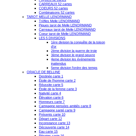
CARREAUX 52 cartes
COEURS 52 cartes
Combinaisons 52 cartes
TAROT MELLE LENORMAND
Trèfles Melle LENORMAND
Piques tarot de Melle LENORMAND
Carreaux tarot de Melle LENORMAND
Coeur tarot de Melle LENORMAND
LES 5 DIVISIONS
1ère division la conquête de la toison
d'or
2ème division la guerre de troie
3ème division le grand oeuvre
4eme division les événements
inattendus
5eme division l'ordre des temps
ORACLE DE BELLINE
Destinée carte 1
Étoile de l'homme carte 2
Réussite carte 5
Étoile de la femme carte 3
Nativité carte 4
Élévation carte 6
Honneurs carte 7
Campagne pensées amitiés carte 8
Campagne santé carte 9
Présents carte 10
Départ carte 12
Inconstance carte 13
Découverte carte 14
Eau carte 15
Pénates carte 16