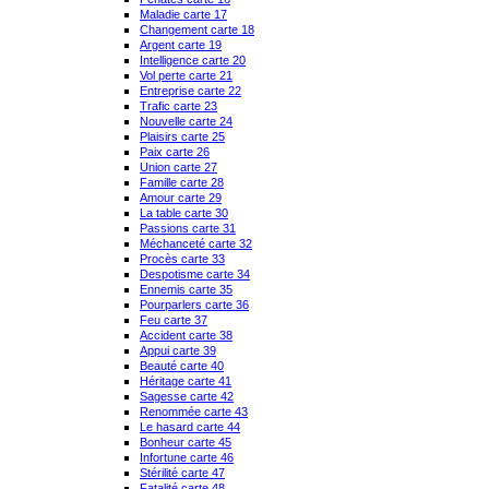
Maladie carte 17
Changement carte 18
Argent carte 19
Intelligence carte 20
Vol perte carte 21
Entreprise carte 22
Trafic carte 23
Nouvelle carte 24
Plaisirs carte 25
Paix carte 26
Union carte 27
Famille carte 28
Amour carte 29
La table carte 30
Passions carte 31
Méchanceté carte 32
Procès carte 33
Despotisme carte 34
Ennemis carte 35
Pourparlers carte 36
Feu carte 37
Accident carte 38
Appui carte 39
Beauté carte 40
Héritage carte 41
Sagesse carte 42
Renommée carte 43
Le hasard carte 44
Bonheur carte 45
Infortune carte 46
Stérilité carte 47
Fatalité carte 48