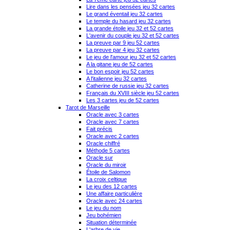
Lire dans les pensées jeu 32 cartes
Le grand éventail jeu 32 cartes
Le temple du hasard jeu 32 cartes
La grande étoile jeu 32 et 52 cartes
L'avenir du couple jeu 32 et 52 cartes
La preuve par 9 jeu 52 cartes
La preuve par 4 jeu 32 cartes
Le jeu de l'amour jeu 32 et 52 cartes
A la gitane jeu de 52 cartes
Le bon espoir jeu 52 cartes
A l'italienne jeu 32 cartes
Catherine de russie jeu 32 cartes
Français du XVIII siècle jeu 52 cartes
Les 3 cartes jeu de 52 cartes
Tarot de Marseille
Oracle avec 3 cartes
Oracle avec 7 cartes
Fait précis
Oracle avec 2 cartes
Oracle chiffré
Méthode 5 cartes
Oracle sur
Oracle du miroir
Étoile de Salomon
La croix celtique
Le jeu des 12 cartes
Une affaire particulière
Oracle avec 24 cartes
Le jeu du nom
Jeu bohémien
Situation déterminée
L'arbre de vie