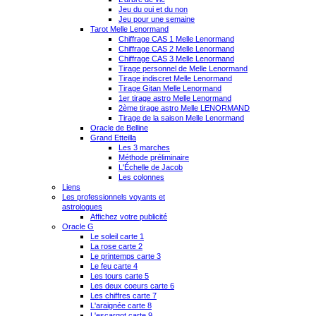
Jeu du oui et du non
Jeu pour une semaine
Tarot Melle Lenormand
Chiffrage CAS 1 Melle Lenormand
Chiffrage CAS 2 Melle Lenormand
Chiffrage CAS 3 Melle Lenormand
Tirage personnel de Melle Lenormand
Tirage indiscret Melle Lenormand
Tirage Gitan Melle Lenormand
1er tirage astro Melle Lenormand
2ème tirage astro Melle LENORMAND
Tirage de la saison Melle Lenormand
Oracle de Belline
Grand Etteilla
Les 3 marches
Méthode préliminaire
L'Échelle de Jacob
Les colonnes
Liens
Les professionnels voyants et
astrologues
Affichez votre publicité
Oracle G
Le soleil carte 1
La rose carte 2
Le printemps carte 3
Le feu carte 4
Les tours carte 5
Les deux coeurs carte 6
Les chiffres carte 7
L'araignée carte 8
L'escargot carte 9