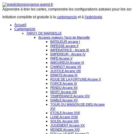
Apprendre à tirer les cartes, comprendre les configurations astrales pour lire son 
Initiation complète et gratuite à la
cartomancie
et à
l'astrologie
Accueil
Cartomancie
TAROT DE MARSEILLE
Arcanes majeurs Tarot de Marseille
BATELEUR arcane I
PAPESSE arcane II
IMPÉRATRICE - Arcane III
EMPEREUR - Arcane IV
PAPE Arcane V
AMOUREUX Arcane VI
CHARIOT Arcane VII
JUSTICE Arcane VIII
ERMITE Arcane IX
ROUE DE LA FORTUNE Arcane X
FORCE Arcane XI
PENDU Arcane XII
MORT Arcane XIII
TEMPÉRANCE Arcane XIV
DIABLE Arcane XV
TOUR OU MAISON DE DIEU Arcane
XVI
ETOILE Arcane XVII
LUNE Arcane XVIII
SOLEIL Arcane XIX
JUGEMENT Arcane XX
MONDE Arcane XXI
FOU ou LE MAT Arcane O