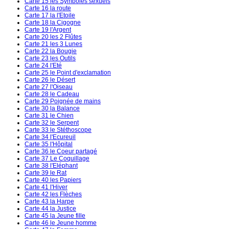
Carte 15 les Symboles sexuels
Carte 16 la route
Carte 17 la l'Etoile
Carte 18 la Cigogne
Carte 19 l'Argent
Carte 20 les 2 Flûtes
Carte 21 les 3 Lunes
Carte 22 la Bougie
Carte 23 les Outils
Carte 24 l'Eté
Carte 25 le Point d'exclamation
Carte 26 le Désert
Carte 27 l'Oiseau
Carte 28 le Cadeau
Carte 29 Poignée de mains
Carte 30 la Balance
Carte 31 le Chien
Carte 32 le Serpent
Carte 33 le Stéthoscope
Carte 34 l'Ecureuil
Carte 35 l'Hôpital
Carte 36 le Coeur partagé
Carte 37 Le Coquillage
Carte 38 l'Eléphant
Carte 39 le Rat
Carte 40 les Papiers
Carte 41 l'Hiver
Carte 42 les Flèches
Carte 43 la Harpe
Carte 44 la Justice
Carte 45 la Jeune fille
Carte 46 le Jeune homme