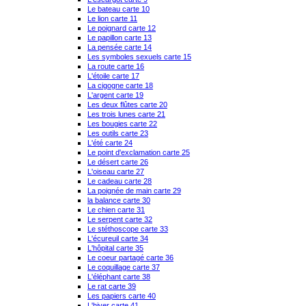
Le bateau carte 10
Le lion carte 11
Le poignard carte 12
Le papillon carte 13
La pensée carte 14
Les symboles sexuels carte 15
La route carte 16
L'étoile carte 17
La cigogne carte 18
L'argent carte 19
Les deux flûtes carte 20
Les trois lunes carte 21
Les bougies carte 22
Les outils carte 23
L'été carte 24
Le point d'exclamation carte 25
Le désert carte 26
L'oiseau carte 27
Le cadeau carte 28
La poignée de main carte 29
la balance carte 30
Le chien carte 31
Le serpent carte 32
Le stéthoscope carte 33
L'écureuil carte 34
L'hôpital carte 35
Le coeur partagé carte 36
Le coquillage carte 37
L'éléphant carte 38
Le rat carte 39
Les papiers carte 40
L'hiver carte 41