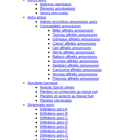
Maîtrises planétaires
Éléments astrologiques
Signes interceptés
Astro amour
Indices rencontres amoureuses astro
Compatibilités amoureuses
Bélier affinités amoureuses
Taureau affinités amoureuses
Gémeaux affinités amoureuses
Cancer affinités amoureuses
Lion affinités amoureuses
Vierge affinités amoureuses
Balance affinités amoureuses
Scorpion affinités amoureuses
Sagittaire affinités amoureuses
Capricorne affinités amoureuses
Verseau affinités amoureuses
Poissons affinités amoureuses
Astrologie karmique
Noeuds Sud en signes
Planètes en conjonction au noeud sud
Planètes en aspects au Noeud Sud
Planètes rétrogrades
Dictionnaire astro
Définitions astro A
Définitions astro B
Définitions astro C
Définitions astro D
Définitions astro E
Définitions astro F
Définitions astro G
Définitions astro H