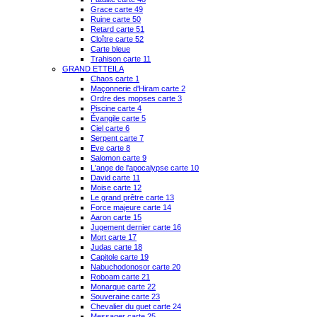
Grace carte 49
Ruine carte 50
Retard carte 51
Cloître carte 52
Carte bleue
Trahison carte 11
GRAND ETTEILA
Chaos carte 1
Maçonnerie d'Hiram carte 2
Ordre des mopses carte 3
Piscine carte 4
Évangile carte 5
Ciel carte 6
Serpent carte 7
Eve carte 8
Salomon carte 9
L'ange de l'apocalypse carte 10
David carte 11
Moise carte 12
Le grand prêtre carte 13
Force majeure carte 14
Aaron carte 15
Jugement dernier carte 16
Mort carte 17
Judas carte 18
Capitole carte 19
Nabuchodonosor carte 20
Roboam carte 21
Monarque carte 22
Souveraine carte 23
Chevalier du guet carte 24
Messager carte 25