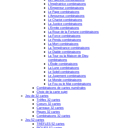
L'Impératrice combinaisons
L'Empereur combinaisons
Le Pape combinaisons
L'Amoureux combinaisons
Le Chariot combinaisons
La Justice combinaisons
L'Ermite combinaisons
La Roue de la Fortune combinaisons
La Force combinaisons
Le Pendu combinaisons
La Mort combinaisons
La Tempérance combinaisons
Le Diable combinaisons
La Tour ou la Maison de Dieu
combinaisons
L'Étoile combinaisons
La Lune combinaisons
Le Soleil combinaisons
Le Jugement combinaisons
Le Monde combinaisons
Le Fou ou le Mat combinaisons
Combinaisons de cartes numérales
Choix de la carte sujet
Jeu de 32 cartes
Trèfles 32 cartes
Coeurs 32 cartes
Carreaux 32 cartes
Piques 32 cartes
Combinaisons 32 cartes
Jeu 52 cartes
TRÈFLES 52 cartes
PIQUES 52 cartes