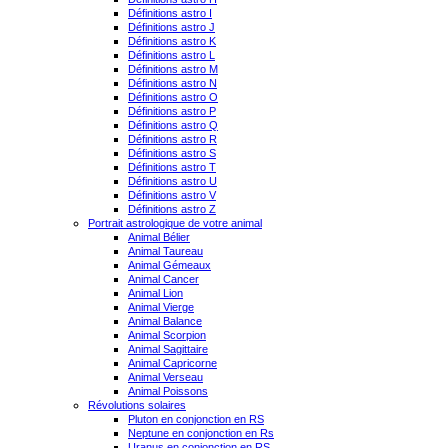
Définitions astro I
Définitions astro J
Définitions astro K
Définitions astro L
Définitions astro M
Définitions astro N
Définitions astro O
Définitions astro P
Définitions astro Q
Définitions astro R
Définitions astro S
Définitions astro T
Définitions astro U
Définitions astro V
Définitions astro Z
Portrait astrologique de votre animal
Animal Bélier
Animal Taureau
Animal Gémeaux
Animal Cancer
Animal Lion
Animal Vierge
Animal Balance
Animal Scorpion
Animal Sagittaire
Animal Capricorne
Animal Verseau
Animal Poissons
Révolutions solaires
Pluton en conjonction en RS
Neptune en conjonction en Rs
Uranus en conjonction en RS