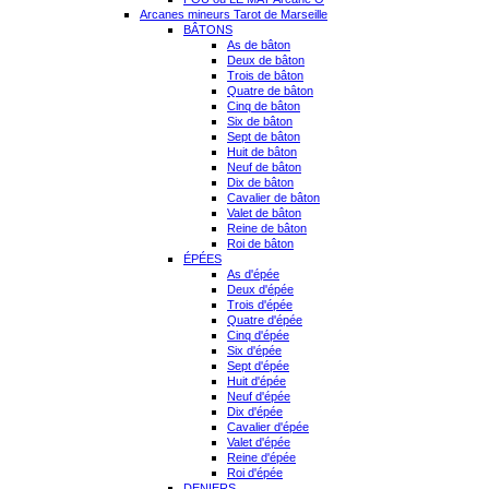
Arcanes mineurs Tarot de Marseille
BÂTONS
As de bâton
Deux de bâton
Trois de bâton
Quatre de bâton
Cinq de bâton
Six de bâton
Sept de bâton
Huit de bâton
Neuf de bâton
Dix de bâton
Cavalier de bâton
Valet de bâton
Reine de bâton
Roi de bâton
ÉPÉES
As d'épée
Deux d'épée
Trois d'épée
Quatre d'épée
Cinq d'épée
Six d'épée
Sept d'épée
Huit d'épée
Neuf d'épée
Dix d'épée
Cavalier d'épée
Valet d'épée
Reine d'épée
Roi d'épée
DENIERS