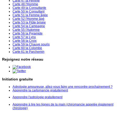
Carte 47 la Femme
Carte 48 l'Homme
Carte 49 la Consultante
Carte 50 le Consultant
Carte 51 la Femme âgée
Carte 52 l'Homme âgé
Carte 53 la Flûte brisée
Carte 54 la Campagne
Carte 55 l'Automne
Carte 56 la Pyramide
Carte 57 le Lynx
Carte 58 la Croix
Carte 59 la Chauve souris
Carte 60 la Colombe
Carte 61 le Parchemin
Rejoignez notre réseau
Initiation gratuite
Astrologie amoureuse, allez-vous faire une rencontre prochainement ?
Apprendre la cartomancie gratuitement
Apprendre l'astrologie gratuitement
Apprendre à lire les lignes de la main (chiromancie appelée également
chirologie)