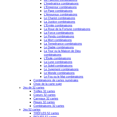
L'Impératrice combinaisons
L'Empereur combinaisons
Le Pape combinaisons
L'Amoureux combinaisons
Le Chariot combinaisons
La Justice combinaisons
L'Ermite combinaisons
La Roue de la Fortune combinaisons
La Force combinaisons
Le Pendu combinaisons
La Mort combinaisons
La Tempérance combinaisons
Le Diable combinaisons
La Tour ou la Maison de Dieu
combinaisons
L'Étoile combinaisons
La Lune combinaisons
Le Soleil combinaisons
Le Jugement combinaisons
Le Monde combinaisons
Le Fou ou le Mat combinaisons
Combinaisons de cartes numérales
Choix de la carte sujet
Jeu de 32 cartes
Trèfles 32 cartes
Coeurs 32 cartes
Carreaux 32 cartes
Piques 32 cartes
Combinaisons 32 cartes
Jeu 52 cartes
TRÈFLES 52 cartes
PIQUES 52 cartes