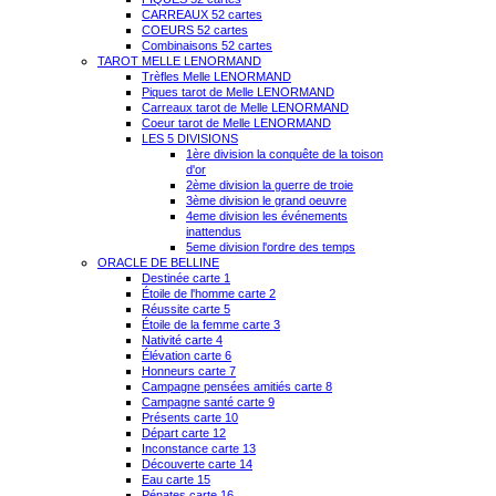
CARREAUX 52 cartes
COEURS 52 cartes
Combinaisons 52 cartes
TAROT MELLE LENORMAND
Trèfles Melle LENORMAND
Piques tarot de Melle LENORMAND
Carreaux tarot de Melle LENORMAND
Coeur tarot de Melle LENORMAND
LES 5 DIVISIONS
1ère division la conquête de la toison
d'or
2ème division la guerre de troie
3ème division le grand oeuvre
4eme division les événements
inattendus
5eme division l'ordre des temps
ORACLE DE BELLINE
Destinée carte 1
Étoile de l'homme carte 2
Réussite carte 5
Étoile de la femme carte 3
Nativité carte 4
Élévation carte 6
Honneurs carte 7
Campagne pensées amitiés carte 8
Campagne santé carte 9
Présents carte 10
Départ carte 12
Inconstance carte 13
Découverte carte 14
Eau carte 15
Pénates carte 16