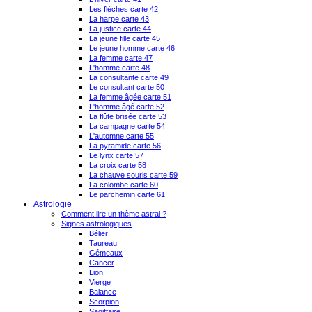
Les flèches carte 42
La harpe carte 43
La justice carte 44
La jeune fille carte 45
Le jeune homme carte 46
La femme carte 47
L'homme carte 48
La consultante carte 49
Le consultant carte 50
La femme âgée carte 51
L'homme âgé carte 52
La flûte brisée carte 53
La campagne carte 54
L'automne carte 55
La pyramide carte 56
Le lynx carte 57
La croix carte 58
La chauve souris carte 59
La colombe carte 60
Le parchemin carte 61
Astrologie
Comment lire un thème astral ?
Signes astrologiques
Bélier
Taureau
Gémeaux
Cancer
Lion
Vierge
Balance
Scorpion
Sagittaire