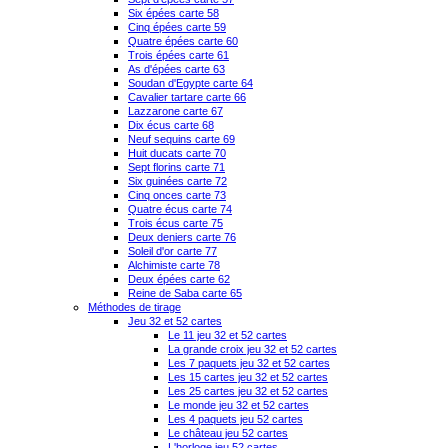
Six épées carte 58
Cinq épées carte 59
Quatre épées carte 60
Trois épées carte 61
As d'épées carte 63
Soudan d'Egypte carte 64
Cavalier tartare carte 66
Lazzarone carte 67
Dix écus carte 68
Neuf sequins carte 69
Huit ducats carte 70
Sept florins carte 71
Six guinées carte 72
Cinq onces carte 73
Quatre écus carte 74
Trois écus carte 75
Deux deniers carte 76
Soleil d'or carte 77
Alchimiste carte 78
Deux épées carte 62
Reine de Saba carte 65
Méthodes de tirage
Jeu 32 et 52 cartes
Le 11 jeu 32 et 52 cartes
La grande croix jeu 32 et 52 cartes
Les 7 paquets jeu 32 et 52 cartes
Les 15 cartes jeu 32 et 52 cartes
Les 25 cartes jeu 32 et 52 cartes
Le monde jeu 32 et 52 cartes
Les 4 paquets jeu 52 cartes
Le château jeu 52 cartes
L'horloge jeu 52 cartes