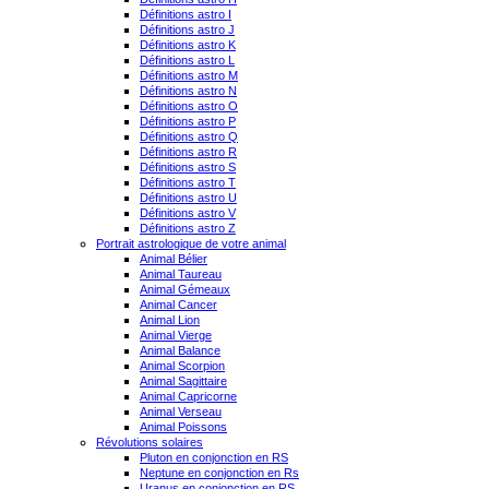
Définitions astro I
Définitions astro J
Définitions astro K
Définitions astro L
Définitions astro M
Définitions astro N
Définitions astro O
Définitions astro P
Définitions astro Q
Définitions astro R
Définitions astro S
Définitions astro T
Définitions astro U
Définitions astro V
Définitions astro Z
Portrait astrologique de votre animal
Animal Bélier
Animal Taureau
Animal Gémeaux
Animal Cancer
Animal Lion
Animal Vierge
Animal Balance
Animal Scorpion
Animal Sagittaire
Animal Capricorne
Animal Verseau
Animal Poissons
Révolutions solaires
Pluton en conjonction en RS
Neptune en conjonction en Rs
Uranus en conjonction en RS