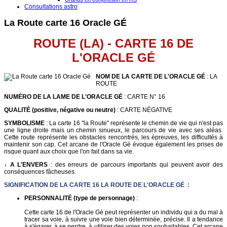
Consultations astro
La Route carte 16 Oracle GÉ
ROUTE (LA) - CARTE 16 DE
L'ORACLE G
É
NOM DE LA CARTE DE L'ORACLE GÉ
: LA
ROUTE
NUMÉRO DE LA LAME DE L'ORACLE GÉ
: CARTE N° 16
QUALITÉ (positive, négative ou neutre)
: CARTE NÉGATIVE
SYMBOLISME
: La carte 16 "la Route" représente le chemin de vie qui n'est pas
une ligne droite mais un chemin sinueux, le parcours de vie avec ses aléas.
Cette route représente les obstacles rencontrés, les épreuves, les difficultés à
maintenir son cap. Cet arcane de l'Oracle Gé évoque également les prises de
risque quant aux choix que l'on fait dans sa vie.
↓ A L'ENVERS
: des erreurs de parcours importants qui peuvent avoir des
conséquences fâcheuses.
SIGNIFICATION DE LA CARTE 16 LA ROUTE DE L'ORACLE GÉ :
PERSONNALITÉ (type de personnage)
:
Cette carte 16 de l'Oracle Gé peut représenter un individu qui a du mal à
tracer sa voie, à suivre une voie bien déterminée, précise. Il a tendance
à s'égarer, à se perdre, à utiliser des voies non souhaitables. Cet arcane