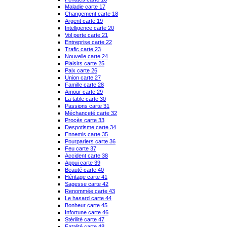
Maladie carte 17
Changement carte 18
Argent carte 19
Intelligence carte 20
Vol perte carte 21
Entreprise carte 22
Trafic carte 23
Nouvelle carte 24
Plaisirs carte 25
Paix carte 26
Union carte 27
Famille carte 28
Amour carte 29
La table carte 30
Passions carte 31
Méchanceté carte 32
Procès carte 33
Despotisme carte 34
Ennemis carte 35
Pourparlers carte 36
Feu carte 37
Accident carte 38
Appui carte 39
Beauté carte 40
Héritage carte 41
Sagesse carte 42
Renommée carte 43
Le hasard carte 44
Bonheur carte 45
Infortune carte 46
Stérilité carte 47
Fatalité carte 48