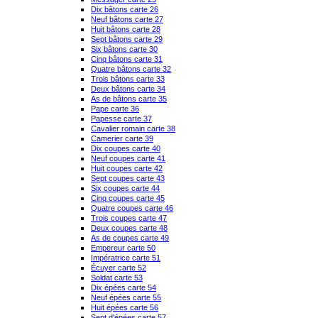
Dix bâtons carte 26
Neuf bâtons carte 27
Huit bâtons carte 28
Sept bâtons carte 29
Six bâtons carte 30
Cinq bâtons carte 31
Quatre bâtons carte 32
Trois bâtons carte 33
Deux bâtons carte 34
As de bâtons carte 35
Pape carte 36
Papesse carte 37
Cavalier romain carte 38
Camerier carte 39
Dix coupes carte 40
Neuf coupes carte 41
Huit coupes carte 42
Sept coupes carte 43
Six coupes carte 44
Cinq coupes carte 45
Quatre coupes carte 46
Trois coupes carte 47
Deux coupes carte 48
As de coupes carte 49
Empereur carte 50
Impératrice carte 51
Écuyer carte 52
Soldat carte 53
Dix épées carte 54
Neuf épées carte 55
Huit épées carte 56
Sept d'épées carte 57