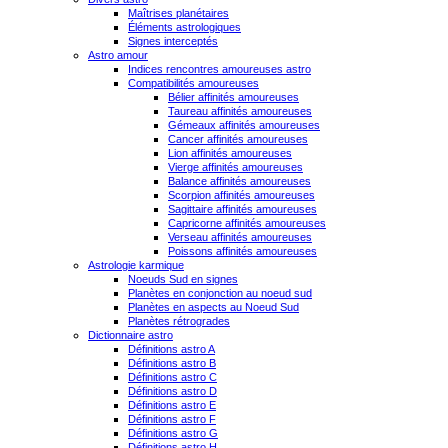
Maîtrises planétaires
Éléments astrologiques
Signes interceptés
Astro amour
Indices rencontres amoureuses astro
Compatibilités amoureuses
Bélier affinités amoureuses
Taureau affinités amoureuses
Gémeaux affinités amoureuses
Cancer affinités amoureuses
Lion affinités amoureuses
Vierge affinités amoureuses
Balance affinités amoureuses
Scorpion affinités amoureuses
Sagittaire affinités amoureuses
Capricorne affinités amoureuses
Verseau affinités amoureuses
Poissons affinités amoureuses
Astrologie karmique
Noeuds Sud en signes
Planètes en conjonction au noeud sud
Planètes en aspects au Noeud Sud
Planètes rétrogrades
Dictionnaire astro
Définitions astro A
Définitions astro B
Définitions astro C
Définitions astro D
Définitions astro E
Définitions astro F
Définitions astro G
Définitions astro H