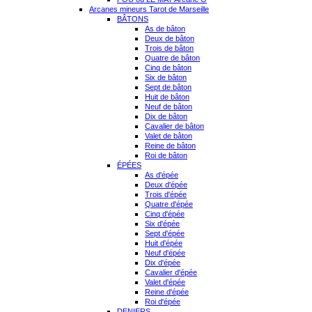
Arcanes mineurs Tarot de Marseille
BÂTONS
As de bâton
Deux de bâton
Trois de bâton
Quatre de bâton
Cinq de bâton
Six de bâton
Sept de bâton
Huit de bâton
Neuf de bâton
Dix de bâton
Cavalier de bâton
Valet de bâton
Reine de bâton
Roi de bâton
ÉPÉES
As d'épée
Deux d'épée
Trois d'épée
Quatre d'épée
Cinq d'épée
Six d'épée
Sept d'épée
Huit d'épée
Neuf d'épée
Dix d'épée
Cavalier d'épée
Valet d'épée
Reine d'épée
Roi d'épée
DENIERS