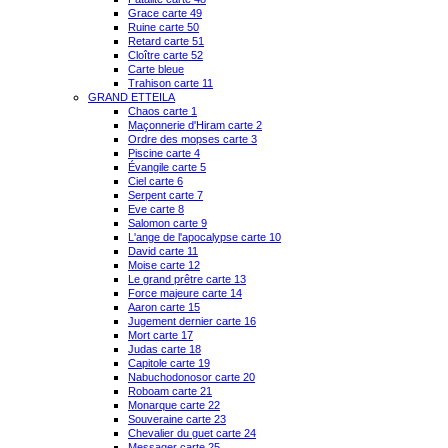
Grace carte 49
Ruine carte 50
Retard carte 51
Cloître carte 52
Carte bleue
Trahison carte 11
GRAND ETTEILA
Chaos carte 1
Maçonnerie d'Hiram carte 2
Ordre des mopses carte 3
Piscine carte 4
Évangile carte 5
Ciel carte 6
Serpent carte 7
Eve carte 8
Salomon carte 9
L'ange de l'apocalypse carte 10
David carte 11
Moise carte 12
Le grand prêtre carte 13
Force majeure carte 14
Aaron carte 15
Jugement dernier carte 16
Mort carte 17
Judas carte 18
Capitole carte 19
Nabuchodonosor carte 20
Roboam carte 21
Monarque carte 22
Souveraine carte 23
Chevalier du guet carte 24
Messager carte 25