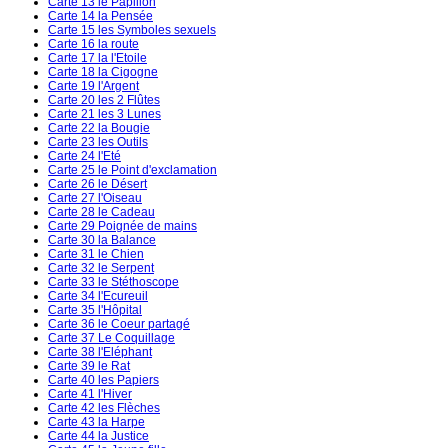
Carte 13 le Papillon
Carte 14 la Pensée
Carte 15 les Symboles sexuels
Carte 16 la route
Carte 17 la l'Etoile
Carte 18 la Cigogne
Carte 19 l'Argent
Carte 20 les 2 Flûtes
Carte 21 les 3 Lunes
Carte 22 la Bougie
Carte 23 les Outils
Carte 24 l'Eté
Carte 25 le Point d'exclamation
Carte 26 le Désert
Carte 27 l'Oiseau
Carte 28 le Cadeau
Carte 29 Poignée de mains
Carte 30 la Balance
Carte 31 le Chien
Carte 32 le Serpent
Carte 33 le Stéthoscope
Carte 34 l'Ecureuil
Carte 35 l'Hôpital
Carte 36 le Coeur partagé
Carte 37 Le Coquillage
Carte 38 l'Eléphant
Carte 39 le Rat
Carte 40 les Papiers
Carte 41 l'Hiver
Carte 42 les Flèches
Carte 43 la Harpe
Carte 44 la Justice