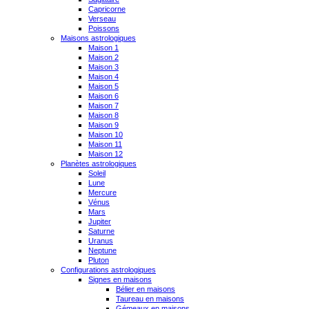
Capricorne
Verseau
Poissons
Maisons astrologiques
Maison 1
Maison 2
Maison 3
Maison 4
Maison 5
Maison 6
Maison 7
Maison 8
Maison 9
Maison 10
Maison 11
Maison 12
Planètes astrologiques
Soleil
Lune
Mercure
Vénus
Mars
Jupiter
Saturne
Uranus
Neptune
Pluton
Configurations astrologiques
Signes en maisons
Bélier en maisons
Taureau en maisons
Gémeaux en maisons