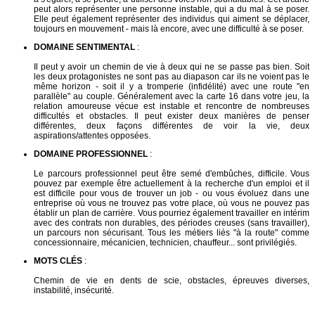
peut alors représenter une personne instable, qui a du mal à se poser.
Elle peut également représenter des individus qui aiment se déplacer,
toujours en mouvement - mais là encore, avec une difficulté à se poser.
DOMAINE SENTIMENTAL
:
Il peut y avoir un chemin de vie à deux qui ne se passe pas bien. Soit
les deux protagonistes ne sont pas au diapason car ils ne voient pas le
même horizon - soit il y a tromperie (infidélité) avec une route "en
parallèle" au couple. Généralement avec la carte 16 dans votre jeu, la
relation amoureuse vécue est instable et rencontre de nombreuses
difficultés et obstacles. Il peut exister deux manières de penser
différentes, deux façons différentes de voir la vie, deux
aspirations/attentes opposées.
DOMAINE PROFESSIONNEL
:
Le parcours professionnel peut être semé d'embûches, difficile. Vous
pouvez par exemple être actuellement à la recherche d'un emploi et il
est difficile pour vous de trouver un job - ou vous évoluez dans une
entreprise où vous ne trouvez pas votre place, où vous ne pouvez pas
établir un plan de carrière. Vous pourriez également travailler en intérim
avec des contrats non durables, des périodes creuses (sans travailler),
un parcours non sécurisant. Tous les métiers liés "à la route" comme
concessionnaire, mécanicien, technicien, chauffeur... sont privilégiés.
MOTS CLÉS
:
Chemin de vie en dents de scie, obstacles, épreuves diverses,
instabilité, insécurité.