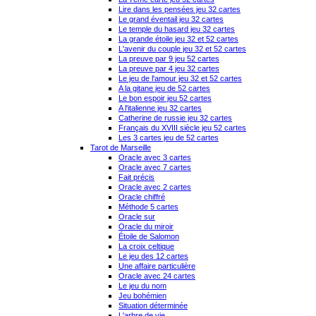
Lire dans les pensées jeu 32 cartes
Le grand éventail jeu 32 cartes
Le temple du hasard jeu 32 cartes
La grande étoile jeu 32 et 52 cartes
L'avenir du couple jeu 32 et 52 cartes
La preuve par 9 jeu 52 cartes
La preuve par 4 jeu 32 cartes
Le jeu de l'amour jeu 32 et 52 cartes
A la gitane jeu de 52 cartes
Le bon espoir jeu 52 cartes
A l'italienne jeu 32 cartes
Catherine de russie jeu 32 cartes
Français du XVIII siècle jeu 52 cartes
Les 3 cartes jeu de 52 cartes
Tarot de Marseille
Oracle avec 3 cartes
Oracle avec 7 cartes
Fait précis
Oracle avec 2 cartes
Oracle chiffré
Méthode 5 cartes
Oracle sur
Oracle du miroir
Étoile de Salomon
La croix celtique
Le jeu des 12 cartes
Une affaire particulière
Oracle avec 24 cartes
Le jeu du nom
Jeu bohémien
Situation déterminée
L'arbre de vie