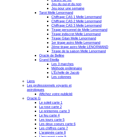
Jeu du oui et du non
Jeu pour une semaine
Tarot Melle Lenormand
Chiffrage CAS 1 Melle Lenormand
Chiffrage CAS 2 Melle Lenormand
Chiffrage CAS 3 Melle Lenormand
Tirage personnel de Melle Lenormand
Tirage indiscret Melle Lenormand
Tirage Gitan Melle Lenormand
1er tirage astro Melle Lenormand
2ème tirage astro Melle LENORMAND
Tirage de la saison Melle Lenormand
Oracle de Belline
Grand Etteilla
Les 3 marches
Méthode préliminaire
L'Échelle de Jacob
Les colonnes
Liens
Les professionnels voyants et
astrologues
Affichez votre publicité
Oracle G
Le soleil carte 1
La rose carte 2
Le printemps carte 3
Le feu carte 4
Les tours carte 5
Les deux coeurs carte 6
Les chiffres carte 7
L'araignée carte 8
L'escargot carte 9