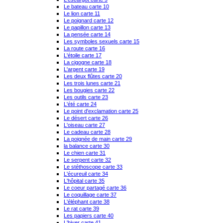
Le bateau carte 10
Le lion carte 11
Le poignard carte 12
Le papillon carte 13
La pensée carte 14
Les symboles sexuels carte 15
La route carte 16
L'étoile carte 17
La cigogne carte 18
L'argent carte 19
Les deux flûtes carte 20
Les trois lunes carte 21
Les bougies carte 22
Les outils carte 23
L'été carte 24
Le point d'exclamation carte 25
Le désert carte 26
L'oiseau carte 27
Le cadeau carte 28
La poignée de main carte 29
la balance carte 30
Le chien carte 31
Le serpent carte 32
Le stéthoscope carte 33
L'écureuil carte 34
L'hôpital carte 35
Le coeur partagé carte 36
Le coquillage carte 37
L'éléphant carte 38
Le rat carte 39
Les papiers carte 40
L'hiver carte 41