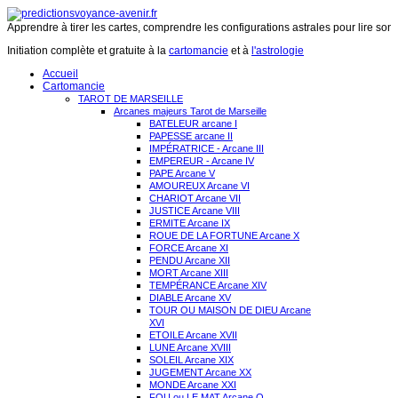
Apprendre à tirer les cartes, comprendre les configurations astrales pour lire son 
Initiation complète et gratuite à la
cartomancie
et à
l'astrologie
Accueil
Cartomancie
TAROT DE MARSEILLE
Arcanes majeurs Tarot de Marseille
BATELEUR arcane I
PAPESSE arcane II
IMPÉRATRICE - Arcane III
EMPEREUR - Arcane IV
PAPE Arcane V
AMOUREUX Arcane VI
CHARIOT Arcane VII
JUSTICE Arcane VIII
ERMITE Arcane IX
ROUE DE LA FORTUNE Arcane X
FORCE Arcane XI
PENDU Arcane XII
MORT Arcane XIII
TEMPÉRANCE Arcane XIV
DIABLE Arcane XV
TOUR OU MAISON DE DIEU Arcane
XVI
ETOILE Arcane XVII
LUNE Arcane XVIII
SOLEIL Arcane XIX
JUGEMENT Arcane XX
MONDE Arcane XXI
FOU ou LE MAT Arcane O