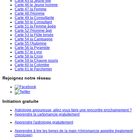
Carte 45 la Jeune fille
Carte 46 le Jeune homme
Carte 47 la Femme
Carte 48 l'Homme
Carte 49 la Consultante
Carte 50 le Consultant
Carte 51 la Femme âgée
Carte 52 l'Homme âgé
Carte 53 la Flûte brisée
Carte 54 la Campagne
Carte 55 l'Automne
Carte 56 la Pyramide
Carte 57 le Lynx
Carte 58 la Croix
Carte 59 la Chauve souris
Carte 60 la Colombe
Carte 61 le Parchemin
Rejoignez notre réseau
Initiation gratuite
Astrologie amoureuse, allez-vous faire une rencontre prochainement ?
Apprendre la cartomancie gratuitement
Apprendre l'astrologie gratuitement
Apprendre à lire les lignes de la main (chiromancie appelée également
chirologie)