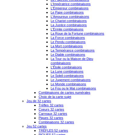
L'Impératrice combinaisons
L'Empereur combinaisons
Le Pape combinaisons
L'Amoureux combinaisons
Le Chariot combinaisons
La Justice combinaisons
L'Ermite combinaisons
La Roue de la Fortune combinaisons
La Force combinaisons
Le Pendu combinaisons
La Mort combinaisons
La Tempérance combinaisons
Le Diable combinaisons
La Tour ou la Maison de Dieu
combinaisons
L'Étoile combinaisons
La Lune combinaisons
Le Soleil combinaisons
Le Jugement combinaisons
Le Monde combinaisons
Le Fou ou le Mat combinaisons
Combinaisons de cartes numérales
Choix de la carte sujet
Jeu de 32 cartes
Trèfles 32 cartes
Coeurs 32 cartes
Carreaux 32 cartes
Piques 32 cartes
Combinaisons 32 cartes
Jeu 52 cartes
TRÈFLES 52 cartes
PIQUES 52 cartes