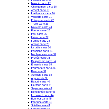
Maladie carte 17
Changement carte 18
Argent carte 19
Intelligence carte 20
Vol perte carte 21
Entreprise carte 22
Trafic carte 23
Nouvelle carte 24
Plaisirs carte 25
Paix carte 26
Union carte 27
Famille carte 28
Amour carte 29
La table carte 30
Passions carte 31
Méchanceté carte 32
Procès carte 33
Despotisme carte 34
Ennemis carte 35
Pourparlers carte 36
Feu carte 37
Accident carte 38
Appui carte 39
Beauté carte 40
Héritage carte 41
Sagesse carte 42
Renommée carte 43
Le hasard carte 44
Bonheur carte 45
Infortune carte 46
Stérilité carte 47
Fatalité carte 48