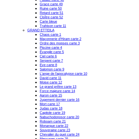
Grace carte 49
Ruine carte 50
Retard carte 51
Cloître carte 52
Carte bleue
Trahison carte 11
GRAND ETTEILA
Chaos carte 1
Maçonnerie d'Hiram carte 2
Ordre des mopses carte 3
Piscine carte 4
Évangile carte 5
Ciel carte 6
Serpent carte 7
Eve carte 8
Salomon carte 9
L'ange de l'apocalypse carte 10
David carte 11
Moise carte 12
Le grand prêtre carte 13
Force majeure carte 14
Aaron carte 15
Jugement dernier carte 16
Mort carte 17
Judas carte 18
Capitole carte 19
Nabuchodonosor carte 20
Roboam carte 21
Monarque carte 22
Souveraine carte 23
Chevalier du guet carte 24
Messager carte 25