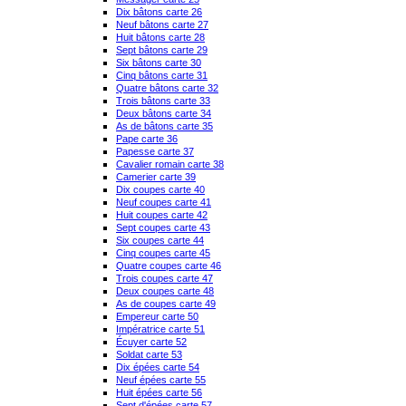
Dix bâtons carte 26
Neuf bâtons carte 27
Huit bâtons carte 28
Sept bâtons carte 29
Six bâtons carte 30
Cinq bâtons carte 31
Quatre bâtons carte 32
Trois bâtons carte 33
Deux bâtons carte 34
As de bâtons carte 35
Pape carte 36
Papesse carte 37
Cavalier romain carte 38
Camerier carte 39
Dix coupes carte 40
Neuf coupes carte 41
Huit coupes carte 42
Sept coupes carte 43
Six coupes carte 44
Cinq coupes carte 45
Quatre coupes carte 46
Trois coupes carte 47
Deux coupes carte 48
As de coupes carte 49
Empereur carte 50
Impératrice carte 51
Écuyer carte 52
Soldat carte 53
Dix épées carte 54
Neuf épées carte 55
Huit épées carte 56
Sept d'épées carte 57