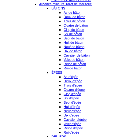
Arcanes mineurs Tarot de Marseille
BÂTONS
As de bâton
Deux de bâton
Trois de bâton
Quatre de bâton
Cinq de bâton
Six de bâton
Sept de bâton
Huit de bâton
Neuf de bâton
Dix de bâton
Cavalier de bâton
Valet de bâton
Reine de bâton
Roi de bâton
ÉPÉES
As d'épée
Deux d'épée
Trois d'épée
Quatre d'épée
Cinq d'épée
Six d'épée
Sept d'épée
Huit d'épée
Neuf d'épée
Dix d'épée
Cavalier d'épée
Valet d'épée
Reine d'épée
Roi d'épée
DENIERS