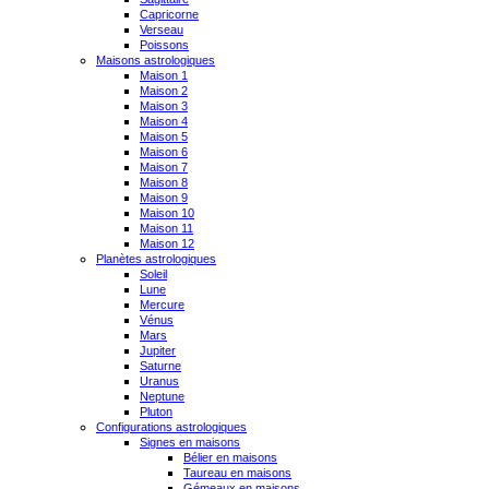
Capricorne
Verseau
Poissons
Maisons astrologiques
Maison 1
Maison 2
Maison 3
Maison 4
Maison 5
Maison 6
Maison 7
Maison 8
Maison 9
Maison 10
Maison 11
Maison 12
Planètes astrologiques
Soleil
Lune
Mercure
Vénus
Mars
Jupiter
Saturne
Uranus
Neptune
Pluton
Configurations astrologiques
Signes en maisons
Bélier en maisons
Taureau en maisons
Gémeaux en maisons