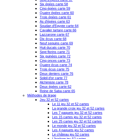
Six épées carte 58
Cinq épées carte 59
Quatre épées carte 60
Trois épées carte 61
As d'épées carte 63
Soudan d'Egypte carte 64
Cavalier tartare carte 66
Lazzarone carte 67
Dix écus carte 68
Neuf sequins carte 69
Huit ducats carte 70
Sept florins carte 71
Six guinées carte 72
Cinq onces carte 73
Quatre écus carte 74
Trois écus carte 75
Deux deniers carte 76
Soleil d'or carte 77
Alchimiste carte 78
Deux épées carte 62
Reine de Saba carte 65
Méthodes de tirage
Jeu 32 et 52 cartes
Le 11 jeu 32 et 52 cartes
La grande croix jeu 32 et 52 cartes
Les 7 paquets jeu 32 et 52 cartes
Les 15 cartes jeu 32 et 52 cartes
Les 25 cartes jeu 32 et 52 cartes
Le monde jeu 32 et 52 cartes
Les 4 paquets jeu 52 cartes
Le château jeu 52 cartes
L'horloge jeu 52 cartes