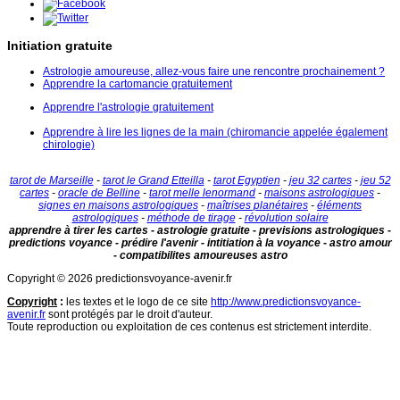
Initiation gratuite
Astrologie amoureuse, allez-vous faire une rencontre prochainement ?
Apprendre la cartomancie gratuitement
Apprendre l'astrologie gratuitement
Apprendre à lire les lignes de la main (chiromancie appelée également
chirologie)
tarot de Marseille
-
tarot le Grand Etteilla
-
tarot Egyptien
-
jeu 32 cartes
-
jeu 52
cartes
-
oracle de Belline
-
tarot melle lenormand
-
maisons astrologiques
-
signes en maisons astrologiques
-
maîtrises planétaires
-
éléments
astrologiques
-
méthode de tirage
-
révolution solaire
apprendre à tirer les cartes - astrologie gratuite - previsions astrologiques -
predictions voyance - prédire l'avenir - intitiation à la voyance - astro amour
- compatibilites amoureuses astro
Copyright © 2026 predictionsvoyance-avenir.fr
Copyright
:
les textes et le logo de ce site
http://www.predictionsvoyance-
avenir.fr
sont protégés par le droit d'auteur.
Toute reproduction ou exploitation de ces contenus est strictement interdite.