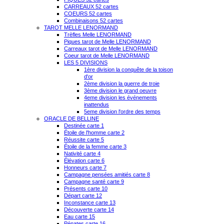
CARREAUX 52 cartes
COEURS 52 cartes
Combinaisons 52 cartes
TAROT MELLE LENORMAND
Trèfles Melle LENORMAND
Piques tarot de Melle LENORMAND
Carreaux tarot de Melle LENORMAND
Coeur tarot de Melle LENORMAND
LES 5 DIVISIONS
1ère division la conquête de la toison
d'or
2ème division la guerre de troie
3ème division le grand oeuvre
4eme division les événements
inattendus
5eme division l'ordre des temps
ORACLE DE BELLINE
Destinée carte 1
Étoile de l'homme carte 2
Réussite carte 5
Étoile de la femme carte 3
Nativité carte 4
Élévation carte 6
Honneurs carte 7
Campagne pensées amitiés carte 8
Campagne santé carte 9
Présents carte 10
Départ carte 12
Inconstance carte 13
Découverte carte 14
Eau carte 15
Pénates carte 16