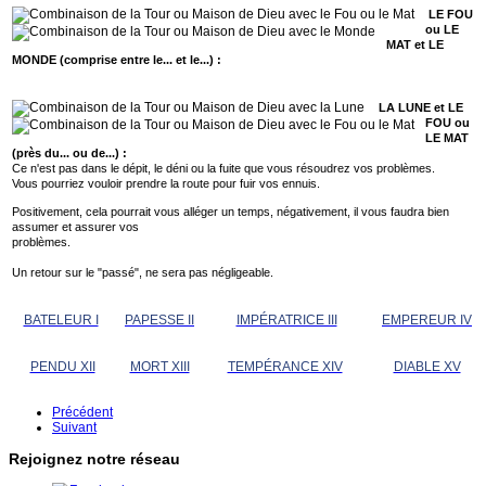
LE FOU
ou LE
MAT et LE
MONDE (comprise entre le... et le...) :
LA LUNE et LE
FOU ou
LE MAT
(près du... ou de...) :
Ce n'est pas dans le dépit, le déni ou la fuite que vous résoudrez vos problèmes.
Vous pourriez vouloir prendre la route pour fuir vos ennuis.
Positivement, cela pourrait vous alléger un temps, négativement, il vous faudra bien
assumer et assurer vos
problèmes.
Un retour sur le "passé", ne sera pas négligeable.
BATELEUR I
PAPESSE II
IMPÉRATRICE III
EMPEREUR IV
PENDU XII
MORT XIII
TEMPÉRANCE XIV
DIABLE XV
Précédent
Suivant
Rejoignez notre réseau