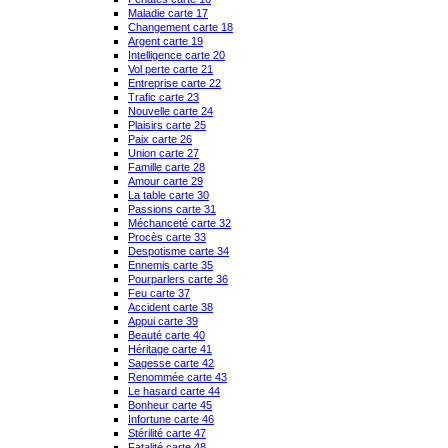
Maladie carte 17
Changement carte 18
Argent carte 19
Intelligence carte 20
Vol perte carte 21
Entreprise carte 22
Trafic carte 23
Nouvelle carte 24
Plaisirs carte 25
Paix carte 26
Union carte 27
Famille carte 28
Amour carte 29
La table carte 30
Passions carte 31
Méchanceté carte 32
Procès carte 33
Despotisme carte 34
Ennemis carte 35
Pourparlers carte 36
Feu carte 37
Accident carte 38
Appui carte 39
Beauté carte 40
Héritage carte 41
Sagesse carte 42
Renommée carte 43
Le hasard carte 44
Bonheur carte 45
Infortune carte 46
Stérilité carte 47
Fatalité carte 48