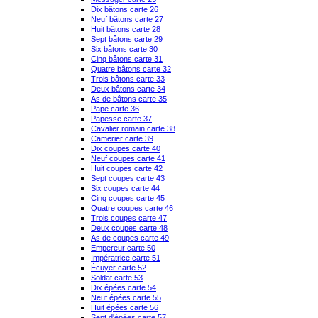
Dix bâtons carte 26
Neuf bâtons carte 27
Huit bâtons carte 28
Sept bâtons carte 29
Six bâtons carte 30
Cinq bâtons carte 31
Quatre bâtons carte 32
Trois bâtons carte 33
Deux bâtons carte 34
As de bâtons carte 35
Pape carte 36
Papesse carte 37
Cavalier romain carte 38
Camerier carte 39
Dix coupes carte 40
Neuf coupes carte 41
Huit coupes carte 42
Sept coupes carte 43
Six coupes carte 44
Cinq coupes carte 45
Quatre coupes carte 46
Trois coupes carte 47
Deux coupes carte 48
As de coupes carte 49
Empereur carte 50
Impératrice carte 51
Écuyer carte 52
Soldat carte 53
Dix épées carte 54
Neuf épées carte 55
Huit épées carte 56
Sept d'épées carte 57