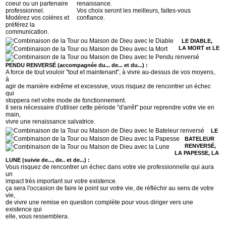
coeur ou un partenaire
renaissance.
professionnel.
Vos choix seront les meilleurs, faites-vous
Modérez vos colères et
confiance.
préférez la
communication.
LE DIABLE,
LA MORT et LE
PENDU RENVERSÉ (accompagnée du... de... et du...) :
A force de tout vouloir "tout et maintenant", à vivre au-dessus de vos moyens,
à
agir de manière extrême et excessive, vous risquez de rencontrer un échec
qui
stoppera net votre mode de fonctionnement.
Il sera nécessaire d'utiliser cette période "d'arrêt" pour reprendre votre vie en
main,
vivre une renaissance salvatrice.
LE
BATELEUR
RENVERSÉ,
LA PAPESSE, LA
LUNE (suivie de..., de.. et de...) :
Vous risquez de rencontrer un échec dans votre vie professionnelle qui aura
un
impact très important sur votre existence.
ça sera l'occasion de faire le point sur votre vie, de réfléchir au sens de votre
vie,
de vivre une remise en question complète pour vous diriger vers une
existence qui
elle, vous ressemblera.