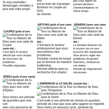
tout
pas vous égarer en
Si vous souhaitez
est en train de s'arranger.
prenant plusieurs
déménager, remettez à
Bonheur en couple au
chemins/initiatives en
plus tard votre projet.
bout
même temps.
du chemin.
BÂTONS (près d'une carte
DENIERS (avec une carte
COUPES (près d'une
de) :
de) :
C'est dans le secteur
Le domaine financier est
professionnel que vous
carte de) :
le secteur qui va vous
rencontrerez des
C'est dans le secteur
procurer des inquiétudes.
problèmes.
affectif que vous risquez
Vous devrez régler des
Possible contrat de travail
de rencontrer de
problèmes de gestion
qui se termine de manière
problèmes.
financière, rembourser
inattendue.
Possible séparation.
vos dettes.
Période difficile dans la
Période de réajustement
recherche d'un emploi.
nécessaire.
ÉPÉES (près d'une carte)
L'EMPEREUR et LE SOLEIL (suivie de) :
:
Vous vivrez une période
de querelles que cela
C'est suite à une période de remise en question,
soit
période de crise que vous allez gagner en maturité.
avec une personne de
Vous vivrez un nouveau cycle, symbole de