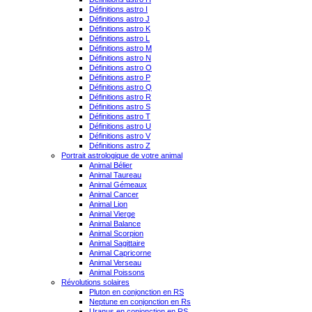
Définitions astro I
Définitions astro J
Définitions astro K
Définitions astro L
Définitions astro M
Définitions astro N
Définitions astro O
Définitions astro P
Définitions astro Q
Définitions astro R
Définitions astro S
Définitions astro T
Définitions astro U
Définitions astro V
Définitions astro Z
Portrait astrologique de votre animal
Animal Bélier
Animal Taureau
Animal Gémeaux
Animal Cancer
Animal Lion
Animal Vierge
Animal Balance
Animal Scorpion
Animal Sagittaire
Animal Capricorne
Animal Verseau
Animal Poissons
Révolutions solaires
Pluton en conjonction en RS
Neptune en conjonction en Rs
Uranus en conjonction en RS