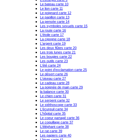
Le bateau carte 10
Le lion carte 11
Le poignard carte 12
Le papillon carte 13
La pensée carte 14
Les symboles sexuels carte 15
La route carte 16
L'étoile carte 17
La cigogne carte 18
L'argent carte 19
Les deux flûtes carte 20
Les trois lunes carte 21
Les bougies carte 22
Les outils carte 23
L'été carte 24
Le point d'exclamation carte 25
Le désert carte 26
L'oiseau carte 27
Le cadeau carte 28
La poignée de main carte 29
la balance carte 30
Le chien carte 31
Le serpent carte 32
Le stéthoscope carte 33
L'écureuil carte 34
L'hôpital carte 35
Le coeur partagé carte 36
Le coquillage carte 37
L'éléphant carte 38
Le rat carte 39
Les papiers carte 40
L'hiver carte 41