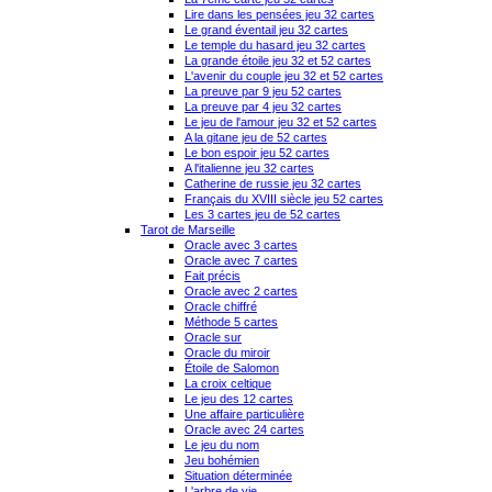
Lire dans les pensées jeu 32 cartes
Le grand éventail jeu 32 cartes
Le temple du hasard jeu 32 cartes
La grande étoile jeu 32 et 52 cartes
L'avenir du couple jeu 32 et 52 cartes
La preuve par 9 jeu 52 cartes
La preuve par 4 jeu 32 cartes
Le jeu de l'amour jeu 32 et 52 cartes
A la gitane jeu de 52 cartes
Le bon espoir jeu 52 cartes
A l'italienne jeu 32 cartes
Catherine de russie jeu 32 cartes
Français du XVIII siècle jeu 52 cartes
Les 3 cartes jeu de 52 cartes
Tarot de Marseille
Oracle avec 3 cartes
Oracle avec 7 cartes
Fait précis
Oracle avec 2 cartes
Oracle chiffré
Méthode 5 cartes
Oracle sur
Oracle du miroir
Étoile de Salomon
La croix celtique
Le jeu des 12 cartes
Une affaire particulière
Oracle avec 24 cartes
Le jeu du nom
Jeu bohémien
Situation déterminée
L'arbre de vie