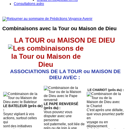
Consultations astro
Combinaisons avec la Tour ou Maison de Dieu
LA TOUR ou MAISON DE DIEU
ASSOCIATIONS DE LA TOUR ou MAISON DE
DIEU AVEC :
LE CHARIOT (près du) :
LE PAPE RENVERSÉ
LE BATELEUR (près de)
(près du) :
:
C'est après une défaite,
Vous pouvez vous
Soyez vigilant à vos
que vous pourriez partir
disputer avec une
actions, surtout celles
en
personne
qui
voyage ou en
soit paternelle, soit liée de
sont des initiatives
déplacement.
près ou de loin à une