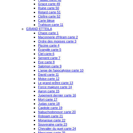
Grace carte 49
Ruine carte 50
Retard carte 51
Cloître carte 52
Carte bleue
Trahison carte 11
GRAND ETTEILA
Chaos carte 1
Maçonnerie d'Hiram carte 2
Ordre des mopses carte 3
Piscine carte 4
Évangile carte 5
Ciel carte 6
Serpent carte 7
Eve carte 8
Salomon carte 9
L'ange de l'apocalypse carte 10
David carte 11
Moise carte 12
Le grand prêtre carte 13
Force majeure carte 14
Aaron carte 15
Jugement dernier carte 16
Mort carte 17
Judas carte 18
Capitole carte 19
Nabuchodonosor carte 20
Roboam carte 21
Monarque carte 22
Souveraine carte 23
Chevalier du guet carte 24
Messager carte 25