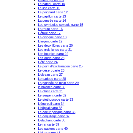
Le bateau carte 10
Le lion carte 11
Le poignard carte 12
Le papillon carte 13
La pensée carte 14
Les symboles sexuels carte 15
La route carte 16
L'étoile carte 17
La cigogne carte 18
L'argent carte 19
Les deux flûtes carte 20
Les trois lunes carte 21
Les bougies carte 22
Les outils carte 23
L'été carte 24
Le point d'exclamation carte 25
Le désert carte 26
L'oiseau carte 27
Le cadeau carte 28
La poignée de main carte 29
la balance carte 30
Le chien carte 31
Le serpent carte 32
Le stéthoscope carte 33
L'écureuil carte 34
L'hôpital carte 35
Le coeur partagé carte 36
Le coquillage carte 37
L'éléphant carte 38
Le rat carte 39
Les papiers carte 40
L'hiver carte 41