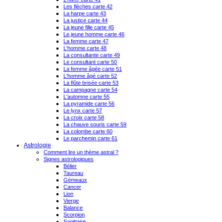
Les flèches carte 42
La harpe carte 43
La justice carte 44
La jeune fille carte 45
Le jeune homme carte 46
La femme carte 47
L'homme carte 48
La consultante carte 49
Le consultant carte 50
La femme âgée carte 51
L'homme âgé carte 52
La flûte brisée carte 53
La campagne carte 54
L'automne carte 55
La pyramide carte 56
Le lynx carte 57
La croix carte 58
La chauve souris carte 59
La colombe carte 60
Le parchemin carte 61
Astrologie
Comment lire un thème astral ?
Signes astrologiques
Bélier
Taureau
Gémeaux
Cancer
Lion
Vierge
Balance
Scorpion
Sagittaire