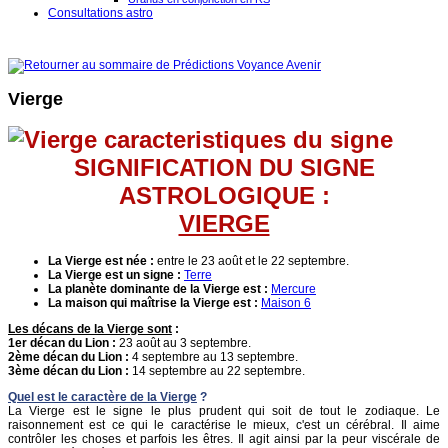
Consultations astro
Vierge
SIGNIFICATION DU SIGNE
ASTROLOGIQUE :
VIERGE
La Vierge est née :
entre le 23 août et le 22 septembre.
La Vierge
est un signe :
Terre
La planète dominante de la Vierge est :
Mercure
La maison qui maîtrise l
a Vierge
est :
Maison 6
Les décans de la Vierge sont
:
1er décan du
Lion
:
23 août au 3 septembre.
2ème décan du
Lion
:
4 septembre au 13 septembre.
3ème décan du
Lion
:
14 septembre au 22 septembre.
Quel est le caractère de la Vierge
?
La Vierge est le signe le plus prudent qui soit de tout le zodiaque. Le
raisonnement est ce qui le caractérise le mieux, c'est un cérébral. Il aime
contrôler les choses et parfois les êtres. Il agit ainsi par la peur viscérale de