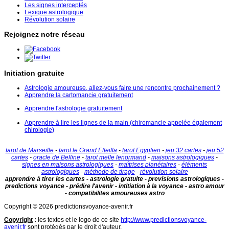
Les signes interceptés
Lexique astrologique
Révolution solaire
Rejoignez notre réseau
Initiation gratuite
Astrologie amoureuse, allez-vous faire une rencontre prochainement ?
Apprendre la cartomancie gratuitement
Apprendre l'astrologie gratuitement
Apprendre à lire les lignes de la main (chiromancie appelée également
chirologie)
tarot de Marseille
-
tarot le Grand Etteilla
-
tarot Egyptien
-
jeu 32 cartes
-
jeu 52
cartes
-
oracle de Belline
-
tarot melle lenormand
-
maisons astrologiques
-
signes en maisons astrologiques
-
maîtrises planétaires
-
éléments
astrologiques
-
méthode de tirage
-
révolution solaire
apprendre à tirer les cartes - astrologie gratuite - previsions astrologiques -
predictions voyance - prédire l'avenir - intitiation à la voyance - astro amour
- compatibilites amoureuses astro
Copyright © 2026 predictionsvoyance-avenir.fr
Copyright
:
les textes et le logo de ce site
http://www.predictionsvoyance-
avenir.fr
sont protégés par le droit d'auteur.