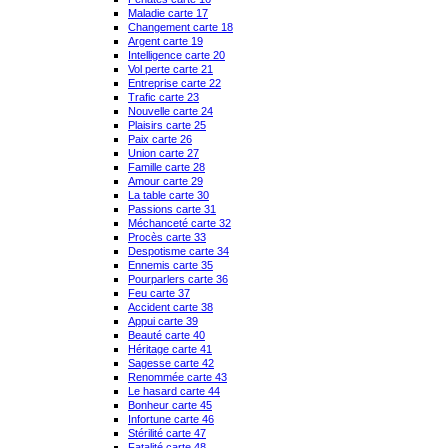
Maladie carte 17
Changement carte 18
Argent carte 19
Intelligence carte 20
Vol perte carte 21
Entreprise carte 22
Trafic carte 23
Nouvelle carte 24
Plaisirs carte 25
Paix carte 26
Union carte 27
Famille carte 28
Amour carte 29
La table carte 30
Passions carte 31
Méchanceté carte 32
Procès carte 33
Despotisme carte 34
Ennemis carte 35
Pourparlers carte 36
Feu carte 37
Accident carte 38
Appui carte 39
Beauté carte 40
Héritage carte 41
Sagesse carte 42
Renommée carte 43
Le hasard carte 44
Bonheur carte 45
Infortune carte 46
Stérilité carte 47
Fatalité carte 48