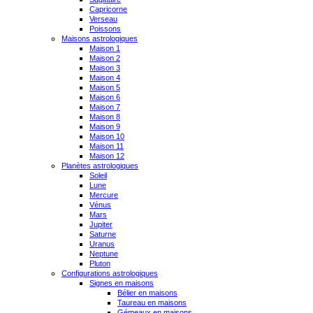
Capricorne
Verseau
Poissons
Maisons astrologiques
Maison 1
Maison 2
Maison 3
Maison 4
Maison 5
Maison 6
Maison 7
Maison 8
Maison 9
Maison 10
Maison 11
Maison 12
Planètes astrologiques
Soleil
Lune
Mercure
Vénus
Mars
Jupiter
Saturne
Uranus
Neptune
Pluton
Configurations astrologiques
Signes en maisons
Bélier en maisons
Taureau en maisons
Gémeaux en maisons