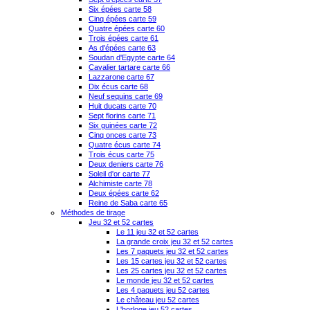
Six épées carte 58
Cinq épées carte 59
Quatre épées carte 60
Trois épées carte 61
As d'épées carte 63
Soudan d'Egypte carte 64
Cavalier tartare carte 66
Lazzarone carte 67
Dix écus carte 68
Neuf sequins carte 69
Huit ducats carte 70
Sept florins carte 71
Six guinées carte 72
Cinq onces carte 73
Quatre écus carte 74
Trois écus carte 75
Deux deniers carte 76
Soleil d'or carte 77
Alchimiste carte 78
Deux épées carte 62
Reine de Saba carte 65
Méthodes de tirage
Jeu 32 et 52 cartes
Le 11 jeu 32 et 52 cartes
La grande croix jeu 32 et 52 cartes
Les 7 paquets jeu 32 et 52 cartes
Les 15 cartes jeu 32 et 52 cartes
Les 25 cartes jeu 32 et 52 cartes
Le monde jeu 32 et 52 cartes
Les 4 paquets jeu 52 cartes
Le château jeu 52 cartes
L'horloge jeu 52 cartes