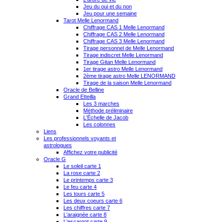
Jeu du oui et du non
Jeu pour une semaine
Tarot Melle Lenormand
Chiffrage CAS 1 Melle Lenormand
Chiffrage CAS 2 Melle Lenormand
Chiffrage CAS 3 Melle Lenormand
Tirage personnel de Melle Lenormand
Tirage indiscret Melle Lenormand
Tirage Gitan Melle Lenormand
1er tirage astro Melle Lenormand
2ème tirage astro Melle LENORMAND
Tirage de la saison Melle Lenormand
Oracle de Belline
Grand Etteilla
Les 3 marches
Méthode préliminaire
L'Échelle de Jacob
Les colonnes
Liens
Les professionnels voyants et
astrologues
Affichez votre publicité
Oracle G
Le soleil carte 1
La rose carte 2
Le printemps carte 3
Le feu carte 4
Les tours carte 5
Les deux coeurs carte 6
Les chiffres carte 7
L'araignée carte 8
L'escargot carte 9