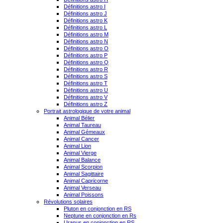
Définitions astro I
Définitions astro J
Définitions astro K
Définitions astro L
Définitions astro M
Définitions astro N
Définitions astro O
Définitions astro P
Définitions astro Q
Définitions astro R
Définitions astro S
Définitions astro T
Définitions astro U
Définitions astro V
Définitions astro Z
Portrait astrologique de votre animal
Animal Bélier
Animal Taureau
Animal Gémeaux
Animal Cancer
Animal Lion
Animal Vierge
Animal Balance
Animal Scorpion
Animal Sagittaire
Animal Capricorne
Animal Verseau
Animal Poissons
Révolutions solaires
Pluton en conjonction en RS
Neptune en conjonction en Rs
Uranus en conjonction en RS