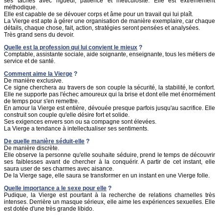
ses tâches avec rigueur, patience et méticulosité. Elle est extrêmement
méthodique.
Elle est capable de se dévouer corps et âme pour un travail qui lui plaît.
La Vierge est apte à gérer une organisation de manière exemplaire, car chaque
détails, chaque chose, fait, action, stratégies seront pensées et analysées.
Très grand sens du devoir.
Quelle est la profession qui lui convient le mieux
?
Comptable, assistante sociale, aide soignante, enseignante, tous les métiers de
service et de santé.
Comment aime la Vierge
?
De manière exclusive.
Ce signe cherchera au travers de son couple la sécurité, la stabilité, le confort.
Elle ne supporte pas l'échec amoureux qui la brise et dont elle met énormément
de temps pour s'en remettre.
En amour la Vierge est entière, dévouée presque parfois jusqu'au sacrifice. Elle
construit son couple qu'elle désire fort et solide.
Ses exigences envers son ou sa compagne sont élevées.
La Vierge a tendance à intellectualiser ses sentiments.
De quelle manière séduit-elle
?
De manière discrète.
Elle observe la personne qu'elle souhaite séduire, prend le temps de découvrir
ses faiblesses avant de chercher à la conquérir. A partir de cet instant, elle
saura user de ses charmes avec aisance.
De la Vierge sage, elle saura se transformer en un instant en une Vierge folle.
Quelle importance a le sexe pour elle
?
Pudique, la Vierge est pourtant à la recherche de relations charnelles très
intenses. Derrière un masque sérieux, elle aime les expériences sexuelles. Elle
est dotée d'une très grande libido.