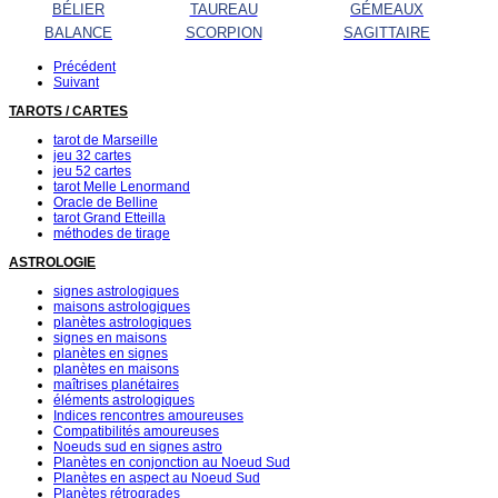
BÉLIER
TAUREAU
GÉMEAUX
BALANCE
SCORPION
SAGITTAIRE
Précédent
Suivant
TAROTS / CARTES
tarot de Marseille
jeu 32 cartes
jeu 52 cartes
tarot Melle Lenormand
Oracle de Belline
tarot Grand Etteilla
méthodes de tirage
ASTROLOGIE
signes astrologiques
maisons astrologiques
planètes astrologiques
signes en maisons
planètes en signes
planètes en maisons
maîtrises planétaires
éléments astrologiques
Indices rencontres amoureuses
Compatibilités amoureuses
Noeuds sud en signes astro
Planètes en conjonction au Noeud Sud
Planètes en aspect au Noeud Sud
Planètes rétrogrades