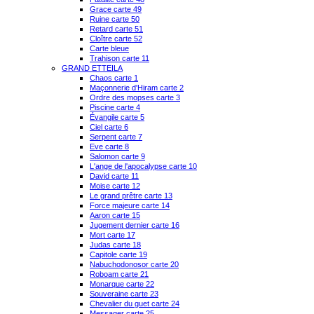
Grace carte 49
Ruine carte 50
Retard carte 51
Cloître carte 52
Carte bleue
Trahison carte 11
GRAND ETTEILA
Chaos carte 1
Maçonnerie d'Hiram carte 2
Ordre des mopses carte 3
Piscine carte 4
Évangile carte 5
Ciel carte 6
Serpent carte 7
Eve carte 8
Salomon carte 9
L'ange de l'apocalypse carte 10
David carte 11
Moise carte 12
Le grand prêtre carte 13
Force majeure carte 14
Aaron carte 15
Jugement dernier carte 16
Mort carte 17
Judas carte 18
Capitole carte 19
Nabuchodonosor carte 20
Roboam carte 21
Monarque carte 22
Souveraine carte 23
Chevalier du guet carte 24
Messager carte 25