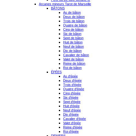
Arcanes mineurs Tarot de Marseille
BÂTONS
As de bâton
Deux de bâton
Trois de bâton
Quatre de bâton
Cinq de bâton
Six de bâton
Sept de bâton
Huit de bâton
Neuf de bâton
Dix de bâton
Cavalier de bâton
Valet de bâton
Reine de bâton
Roi de bâton
ÉPÉES
As d'épée
Deux d'épée
Trois d'épée
Quatre d'épée
Cinq d'épée
Six d'épée
Sept d'épée
Huit d'épée
Neuf d'épée
Dix d'épée
Cavalier d'épée
Valet d'épée
Reine d'épée
Roi d'épée
DENIERS