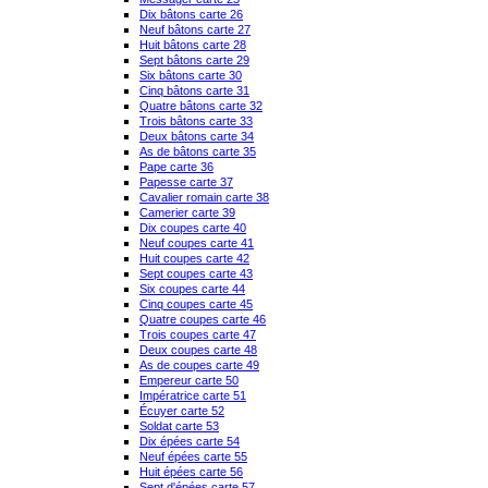
Dix bâtons carte 26
Neuf bâtons carte 27
Huit bâtons carte 28
Sept bâtons carte 29
Six bâtons carte 30
Cinq bâtons carte 31
Quatre bâtons carte 32
Trois bâtons carte 33
Deux bâtons carte 34
As de bâtons carte 35
Pape carte 36
Papesse carte 37
Cavalier romain carte 38
Camerier carte 39
Dix coupes carte 40
Neuf coupes carte 41
Huit coupes carte 42
Sept coupes carte 43
Six coupes carte 44
Cinq coupes carte 45
Quatre coupes carte 46
Trois coupes carte 47
Deux coupes carte 48
As de coupes carte 49
Empereur carte 50
Impératrice carte 51
Écuyer carte 52
Soldat carte 53
Dix épées carte 54
Neuf épées carte 55
Huit épées carte 56
Sept d'épées carte 57