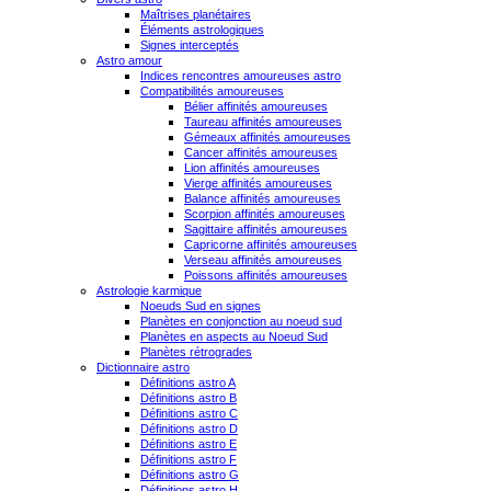
Maîtrises planétaires
Éléments astrologiques
Signes interceptés
Astro amour
Indices rencontres amoureuses astro
Compatibilités amoureuses
Bélier affinités amoureuses
Taureau affinités amoureuses
Gémeaux affinités amoureuses
Cancer affinités amoureuses
Lion affinités amoureuses
Vierge affinités amoureuses
Balance affinités amoureuses
Scorpion affinités amoureuses
Sagittaire affinités amoureuses
Capricorne affinités amoureuses
Verseau affinités amoureuses
Poissons affinités amoureuses
Astrologie karmique
Noeuds Sud en signes
Planètes en conjonction au noeud sud
Planètes en aspects au Noeud Sud
Planètes rétrogrades
Dictionnaire astro
Définitions astro A
Définitions astro B
Définitions astro C
Définitions astro D
Définitions astro E
Définitions astro F
Définitions astro G
Définitions astro H