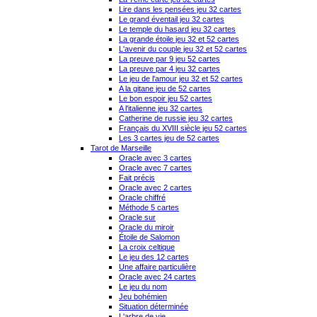
Lire dans les pensées jeu 32 cartes
Le grand éventail jeu 32 cartes
Le temple du hasard jeu 32 cartes
La grande étoile jeu 32 et 52 cartes
L'avenir du couple jeu 32 et 52 cartes
La preuve par 9 jeu 52 cartes
La preuve par 4 jeu 32 cartes
Le jeu de l'amour jeu 32 et 52 cartes
A la gitane jeu de 52 cartes
Le bon espoir jeu 52 cartes
A l'italienne jeu 32 cartes
Catherine de russie jeu 32 cartes
Français du XVIII siècle jeu 52 cartes
Les 3 cartes jeu de 52 cartes
Tarot de Marseille
Oracle avec 3 cartes
Oracle avec 7 cartes
Fait précis
Oracle avec 2 cartes
Oracle chiffré
Méthode 5 cartes
Oracle sur
Oracle du miroir
Étoile de Salomon
La croix celtique
Le jeu des 12 cartes
Une affaire particulière
Oracle avec 24 cartes
Le jeu du nom
Jeu bohémien
Situation déterminée
L'arbre de vie