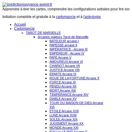
Apprendre à tirer les cartes, comprendre les configurations astrales pour lire son 
Initiation complète et gratuite à la
cartomancie
et à
l'astrologie
Accueil
Cartomancie
TAROT DE MARSEILLE
Arcanes majeurs Tarot de Marseille
BATELEUR arcane I
PAPESSE arcane II
IMPÉRATRICE - Arcane III
EMPEREUR - Arcane IV
PAPE Arcane V
AMOUREUX Arcane VI
CHARIOT Arcane VII
JUSTICE Arcane VIII
ERMITE Arcane IX
ROUE DE LA FORTUNE Arcane X
FORCE Arcane XI
PENDU Arcane XII
MORT Arcane XIII
TEMPÉRANCE Arcane XIV
DIABLE Arcane XV
TOUR OU MAISON DE DIEU Arcane
XVI
ETOILE Arcane XVII
LUNE Arcane XVIII
SOLEIL Arcane XIX
JUGEMENT Arcane XX
MONDE Arcane XXI
FOU ou LE MAT Arcane O