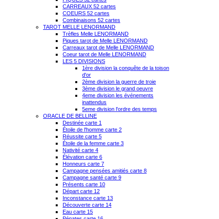
CARREAUX 52 cartes
COEURS 52 cartes
Combinaisons 52 cartes
TAROT MELLE LENORMAND
Trèfles Melle LENORMAND
Piques tarot de Melle LENORMAND
Carreaux tarot de Melle LENORMAND
Coeur tarot de Melle LENORMAND
LES 5 DIVISIONS
1ère division la conquête de la toison
d'or
2ème division la guerre de troie
3ème division le grand oeuvre
4eme division les événements
inattendus
5eme division l'ordre des temps
ORACLE DE BELLINE
Destinée carte 1
Étoile de l'homme carte 2
Réussite carte 5
Étoile de la femme carte 3
Nativité carte 4
Élévation carte 6
Honneurs carte 7
Campagne pensées amitiés carte 8
Campagne santé carte 9
Présents carte 10
Départ carte 12
Inconstance carte 13
Découverte carte 14
Eau carte 15
Pénates carte 16