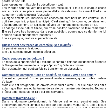
perdre sa sécurité.
Leur logique est inflexible, ils décortiquent tout.
Les Vierges sont souvent des êtres très méticuleux. Il faut que chaque chose
soit et reste à sa place sous peine d'être destabilisés. Ils aiment l'ordre, le
rangement parfois jusqu'à l'obsession.
Ce signe déteste les imprévus, les choses qui sont hors de son contrôle. Tout
doit être organisé, préparé, anticipé. C'est ainsi qu'il fonctionne, constamment,
très rigoureusement. En fait, cela relève d'un manque de confiance en lui.
La Vierge est de nature timide, qui n'ose pas trop s'afficher, se faire remarquer.
Elle se trouve très heureuse dans son quotidien, pourvu que ce dernier ne lui
apporte aucun changement inattendu !
Elle est pratique, réaliste et perfectionniste.
Quelles sont ses forces de caractère, ses qualités
?
La persévérance et la rigueur.
Elle a le sens du devoir et de la dévotion.
Quels sont ses petits défauts
?
Le refus de la spontanéité qui fait que le contrôle finit par tout dominer à rendre
la Vierge malheureuse de la propre "prison" qu'elle se construit.
Son obstination qui peut parfois se transformer en obsession.
Comment se comporte-t-elle en société, en public ? Avec ses amis
?
Elle est en général d'un tempérament timide et réservé, qui en public préfère
s'effacer.
Mais elle est très généreuse envers ceux qu'elle aime. Car elle aime ses amis
autant que l'homme ou la femme de sa vie de manière très dévouée. Toujours
prête à aider ou soutenir. Elle est très serviable.
Comment travaille-t-elle
?
Dans le domaine professionnel, la Vierge est tenace, persévérante. Ses
employeurs peuvent compter sur elle car elle est une valeur sûre. Elle effectue