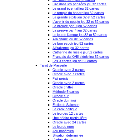
Lire dans les pensées jeu 32 cartes
Le grand éventail jeu 32 cartes
Le temple du hasard jeu 32 cartes
La grande étoile jeu 32 et 52 cartes
L'avenir du couple jeu 32 et 52 cartes
La preuve par 9 jeu 52 cartes
La preuve par 4 jeu 32 cartes
Le jeu de l'amour jeu 32 et 52 cartes
A la gitane jeu de 52 cartes
Le bon espoir jeu 52 cartes
A l'italienne jeu 32 cartes
Catherine de russie jeu 32 cartes
Français du XVIII siècle jeu 52 cartes
Les 3 cartes jeu de 52 cartes
Tarot de Marseille
Oracle avec 3 cartes
Oracle avec 7 cartes
Fait précis
Oracle avec 2 cartes
Oracle chiffré
Méthode 5 cartes
Oracle sur
Oracle du miroir
Étoile de Salomon
La croix celtique
Le jeu des 12 cartes
Une affaire particulière
Oracle avec 24 cartes
Le jeu du nom
Jeu bohémien
Situation déterminée
L'arbre de vie