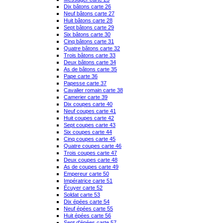
Dix bâtons carte 26
Neuf bâtons carte 27
Huit bâtons carte 28
Sept bâtons carte 29
Six bâtons carte 30
Cinq bâtons carte 31
Quatre bâtons carte 32
Trois bâtons carte 33
Deux bâtons carte 34
As de bâtons carte 35
Pape carte 36
Papesse carte 37
Cavalier romain carte 38
Camerier carte 39
Dix coupes carte 40
Neuf coupes carte 41
Huit coupes carte 42
Sept coupes carte 43
Six coupes carte 44
Cinq coupes carte 45
Quatre coupes carte 46
Trois coupes carte 47
Deux coupes carte 48
As de coupes carte 49
Empereur carte 50
Impératrice carte 51
Écuyer carte 52
Soldat carte 53
Dix épées carte 54
Neuf épées carte 55
Huit épées carte 56
Sept d'épées carte 57