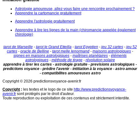
Astrologie amoureuse, allez-vous faire une rencontre prochainement ?
Apprendre la cartomancie gratuitement
Apprendre l'astrologie gratuitement
Apprendre à lire les lignes de la main (chiromancie appelée également
chirologie)
tarot de Marseille
-
tarot le Grand Etteilla
-
tarot Egyptien
-
jeu 32 cartes
-
jeu 52
cartes
-
oracle de Belline
-
tarot melle lenormand
-
maisons astrologiques
-
signes en maisons astrologiques
-
maîtrises planétaires
-
éléments
astrologiques
-
méthode de tirage
-
révolution solaire
apprendre à tirer les cartes - astrologie gratuite - previsions astrologiques -
predictions voyance - prédire l'avenir - intitiation à la voyance - astro amour
- compatibilites amoureuses astro
Copyright © 2026 predictionsvoyance-avenir.fr
Copyright
:
les textes et le logo de ce site
http://www.predictionsvoyance-
avenir.fr
sont protégés par le droit d'auteur.
Toute reproduction ou exploitation de ces contenus est strictement interdite.