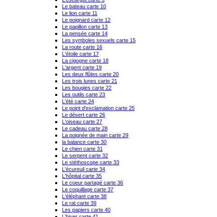
Le bateau carte 10
Le lion carte 11
Le poignard carte 12
Le papillon carte 13
La pensée carte 14
Les symboles sexuels carte 15
La route carte 16
L'étoile carte 17
La cigogne carte 18
L'argent carte 19
Les deux flûtes carte 20
Les trois lunes carte 21
Les bougies carte 22
Les outils carte 23
L'été carte 24
Le point d'exclamation carte 25
Le désert carte 26
L'oiseau carte 27
Le cadeau carte 28
La poignée de main carte 29
la balance carte 30
Le chien carte 31
Le serpent carte 32
Le stéthoscope carte 33
L'écureuil carte 34
L'hôpital carte 35
Le coeur partagé carte 36
Le coquillage carte 37
L'éléphant carte 38
Le rat carte 39
Les papiers carte 40
L'hiver carte 41