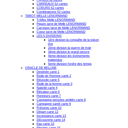
CARREAUX 52 cartes
COEURS 52 cartes
Combinaisons 52 cartes
TAROT MELLE LENORMAND
Trèfles Melle LENORMAND
Piques tarot de Melle LENORMAND
Carreaux tarot de Melle LENORMAND
Coeur tarot de Melle LENORMAND
LES 5 DIVISIONS
1ère division la conquête de la toison
d'or
2ème division la guerre de troie
3ème division le grand oeuvre
4eme division les événements
inattendus
5eme division l'ordre des temps
ORACLE DE BELLINE
Destinée carte 1
Étoile de l'homme carte 2
Réussite carte 5
Étoile de la femme carte 3
Nativité carte 4
Élévation carte 6
Honneurs carte 7
Campagne pensées amitiés carte 8
Campagne santé carte 9
Présents carte 10
Départ carte 12
Inconstance carte 13
Découverte carte 14
Eau carte 15
Pénates carte 16