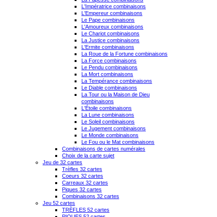
L'Impératrice combinaisons
L'Empereur combinaisons
Le Pape combinaisons
L'Amoureux combinaisons
Le Chariot combinaisons
La Justice combinaisons
L'Ermite combinaisons
La Roue de la Fortune combinaisons
La Force combinaisons
Le Pendu combinaisons
La Mort combinaisons
La Tempérance combinaisons
Le Diable combinaisons
La Tour ou la Maison de Dieu
combinaisons
L'Étoile combinaisons
La Lune combinaisons
Le Soleil combinaisons
Le Jugement combinaisons
Le Monde combinaisons
Le Fou ou le Mat combinaisons
Combinaisons de cartes numérales
Choix de la carte sujet
Jeu de 32 cartes
Trèfles 32 cartes
Coeurs 32 cartes
Carreaux 32 cartes
Piques 32 cartes
Combinaisons 32 cartes
Jeu 52 cartes
TRÈFLES 52 cartes
PIQUES 52 cartes