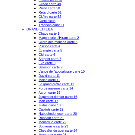
Grace carte 49
Ruine carte 50
Retard carte 51
Cloître carte 52
Carte bleue
Trahison carte 11
GRAND ETTEILA
Chaos carte 1
Maçonnerie d'Hiram carte 2
Ordre des mopses carte 3
Piscine carte 4
Évangile carte 5
Ciel carte 6
Serpent carte 7
Eve carte 8
Salomon carte 9
L'ange de l'apocalypse carte 10
David carte 11
Moise carte 12
Le grand prêtre carte 13
Force majeure carte 14
Aaron carte 15
Jugement dernier carte 16
Mort carte 17
Judas carte 18
Capitole carte 19
Nabuchodonosor carte 20
Roboam carte 21
Monarque carte 22
Souveraine carte 23
Chevalier du guet carte 24
Messager carte 25