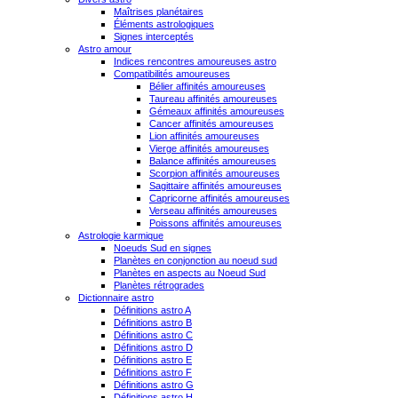
Maîtrises planétaires
Éléments astrologiques
Signes interceptés
Astro amour
Indices rencontres amoureuses astro
Compatibilités amoureuses
Bélier affinités amoureuses
Taureau affinités amoureuses
Gémeaux affinités amoureuses
Cancer affinités amoureuses
Lion affinités amoureuses
Vierge affinités amoureuses
Balance affinités amoureuses
Scorpion affinités amoureuses
Sagittaire affinités amoureuses
Capricorne affinités amoureuses
Verseau affinités amoureuses
Poissons affinités amoureuses
Astrologie karmique
Noeuds Sud en signes
Planètes en conjonction au noeud sud
Planètes en aspects au Noeud Sud
Planètes rétrogrades
Dictionnaire astro
Définitions astro A
Définitions astro B
Définitions astro C
Définitions astro D
Définitions astro E
Définitions astro F
Définitions astro G
Définitions astro H