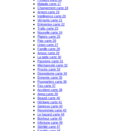
Maladie carte 17
Changement carte 18
Argent carte 19
Intelligence carte 20
Vol perte carte 21
Entreprise carte 22
Trafic carte 23
Nouvelle carte 24
Plaisirs carte 25
Paix carte 26
Union carte 27
Famille carte 28
Amour carte 29
La table carte 30
Passions carte 31
Méchanceté carte 32
Procès carte 33
Despotisme carte 34
Ennemis carte 35
Pourparlers carte 36
Feu carte 37
Accident carte 38
Appui carte 39
Beauté carte 40
Héritage carte 41
Sagesse carte 42
Renommée carte 43
Le hasard carte 44
Bonheur carte 45
Infortune carte 46
Stérilité carte 47
Fatalité carte 48