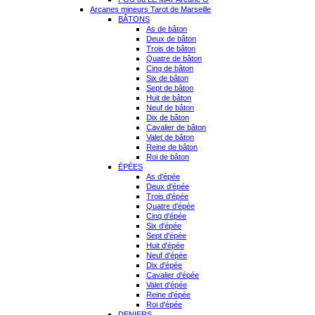
Arcanes mineurs Tarot de Marseille
BÂTONS
As de bâton
Deux de bâton
Trois de bâton
Quatre de bâton
Cinq de bâton
Six de bâton
Sept de bâton
Huit de bâton
Neuf de bâton
Dix de bâton
Cavalier de bâton
Valet de bâton
Reine de bâton
Roi de bâton
ÉPÉES
As d'épée
Deux d'épée
Trois d'épée
Quatre d'épée
Cinq d'épée
Six d'épée
Sept d'épée
Huit d'épée
Neuf d'épée
Dix d'épée
Cavalier d'épée
Valet d'épée
Reine d'épée
Roi d'épée
DENIERS