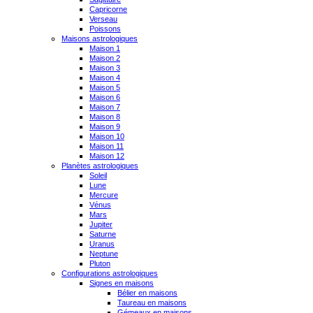
Capricorne
Verseau
Poissons
Maisons astrologiques
Maison 1
Maison 2
Maison 3
Maison 4
Maison 5
Maison 6
Maison 7
Maison 8
Maison 9
Maison 10
Maison 11
Maison 12
Planètes astrologiques
Soleil
Lune
Mercure
Vénus
Mars
Jupiter
Saturne
Uranus
Neptune
Pluton
Configurations astrologiques
Signes en maisons
Bélier en maisons
Taureau en maisons
Gémeaux en maisons