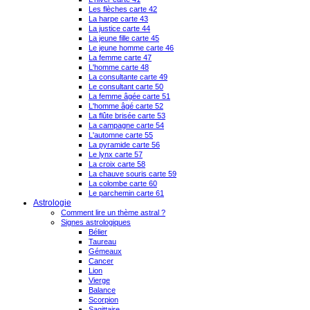
Les flèches carte 42
La harpe carte 43
La justice carte 44
La jeune fille carte 45
Le jeune homme carte 46
La femme carte 47
L'homme carte 48
La consultante carte 49
Le consultant carte 50
La femme âgée carte 51
L'homme âgé carte 52
La flûte brisée carte 53
La campagne carte 54
L'automne carte 55
La pyramide carte 56
Le lynx carte 57
La croix carte 58
La chauve souris carte 59
La colombe carte 60
Le parchemin carte 61
Astrologie
Comment lire un thème astral ?
Signes astrologiques
Bélier
Taureau
Gémeaux
Cancer
Lion
Vierge
Balance
Scorpion
Sagittaire