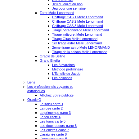
Jeu du oui et du non
Jeu pour une semaine
Tarot Melle Lenormand
Chiffrage CAS 1 Melle Lenormand
Chiffrage CAS 2 Melle Lenormand
Chiffrage CAS 3 Melle Lenormand
Tirage personnel de Melle Lenormand
Tirage indiscret Melle Lenormand
Tirage Gitan Melle Lenormand
1er tirage astro Melle Lenormand
2ème tirage astro Melle LENORMAND
Tirage de la saison Melle Lenormand
Oracle de Belline
Grand Etteilla
Les 3 marches
Méthode préliminaire
L'Échelle de Jacob
Les colonnes
Liens
Les professionnels voyants et
astrologues
Affichez votre publicité
Oracle G
Le soleil carte 1
La rose carte 2
Le printemps carte 3
Le feu carte 4
Les tours carte 5
Les deux coeurs carte 6
Les chiffres carte 7
L'araignée carte 8
L'escargot carte 9