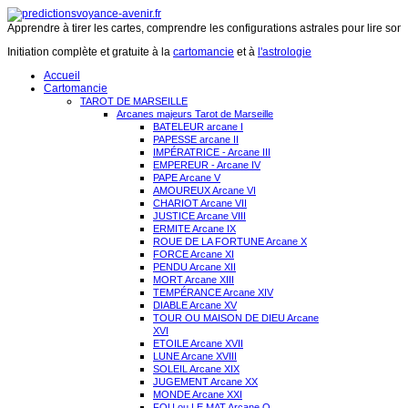
Apprendre à tirer les cartes, comprendre les configurations astrales pour lire son 
Initiation complète et gratuite à la
cartomancie
et à
l'astrologie
Accueil
Cartomancie
TAROT DE MARSEILLE
Arcanes majeurs Tarot de Marseille
BATELEUR arcane I
PAPESSE arcane II
IMPÉRATRICE - Arcane III
EMPEREUR - Arcane IV
PAPE Arcane V
AMOUREUX Arcane VI
CHARIOT Arcane VII
JUSTICE Arcane VIII
ERMITE Arcane IX
ROUE DE LA FORTUNE Arcane X
FORCE Arcane XI
PENDU Arcane XII
MORT Arcane XIII
TEMPÉRANCE Arcane XIV
DIABLE Arcane XV
TOUR OU MAISON DE DIEU Arcane
XVI
ETOILE Arcane XVII
LUNE Arcane XVIII
SOLEIL Arcane XIX
JUGEMENT Arcane XX
MONDE Arcane XXI
FOU ou LE MAT Arcane O