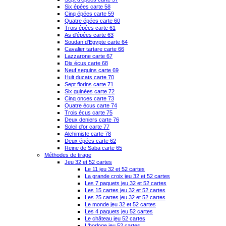
Six épées carte 58
Cinq épées carte 59
Quatre épées carte 60
Trois épées carte 61
As d'épées carte 63
Soudan d'Egypte carte 64
Cavalier tartare carte 66
Lazzarone carte 67
Dix écus carte 68
Neuf sequins carte 69
Huit ducats carte 70
Sept florins carte 71
Six guinées carte 72
Cinq onces carte 73
Quatre écus carte 74
Trois écus carte 75
Deux deniers carte 76
Soleil d'or carte 77
Alchimiste carte 78
Deux épées carte 62
Reine de Saba carte 65
Méthodes de tirage
Jeu 32 et 52 cartes
Le 11 jeu 32 et 52 cartes
La grande croix jeu 32 et 52 cartes
Les 7 paquets jeu 32 et 52 cartes
Les 15 cartes jeu 32 et 52 cartes
Les 25 cartes jeu 32 et 52 cartes
Le monde jeu 32 et 52 cartes
Les 4 paquets jeu 52 cartes
Le château jeu 52 cartes
L'horloge jeu 52 cartes