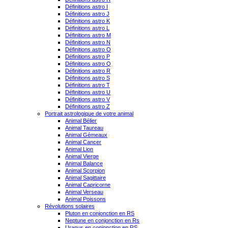
Définitions astro I
Définitions astro J
Définitions astro K
Définitions astro L
Définitions astro M
Définitions astro N
Définitions astro O
Définitions astro P
Définitions astro Q
Définitions astro R
Définitions astro S
Définitions astro T
Définitions astro U
Définitions astro V
Définitions astro Z
Portrait astrologique de votre animal
Animal Bélier
Animal Taureau
Animal Gémeaux
Animal Cancer
Animal Lion
Animal Vierge
Animal Balance
Animal Scorpion
Animal Sagittaire
Animal Capricorne
Animal Verseau
Animal Poissons
Révolutions solaires
Pluton en conjonction en RS
Neptune en conjonction en Rs
Uranus en conjonction en RS