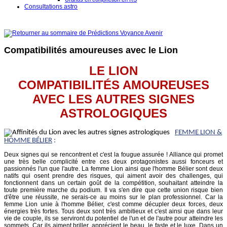
Consultations astro
Compatibilités amoureuses avec le Lion
LE LION
COMPATIBILITÉS AMOUREUSES
AVEC LES AUTRES SIGNES
ASTROLOGIQUES
FEMME LION &
HOMME BÉLIER
:
Deux signes qui se rencontrent et c'est la fougue assurée ! Alliance qui promet
une très belle complicité entre ces deux protagonistes aussi fonceurs et
passionnés l'un que l'autre. La femme Lion ainsi que l'homme Bélier sont deux
natifs qui osent prendre des risques, qui aiment avoir des challenges, qui
fonctionnent dans un certain goût de la compétition, souhaitant atteindre la
toute première marche du podium. Il va s'en dire que cette union risque bien
d'être une réussite, ne serais-ce au moins sur le plan professionnel. Car la
femme Lion unie à l'homme Bélier, c'est comme décupler deux forces, deux
énergies très fortes. Tous deux sont très ambitieux et c'est ainsi que dans leur
vie de couple, ils se serviront du potentiel de l'un et de l'autre pour atteindre les
sommets. Car ils aiment briller, apprécient le beau, le faste et le luxe. Dans un