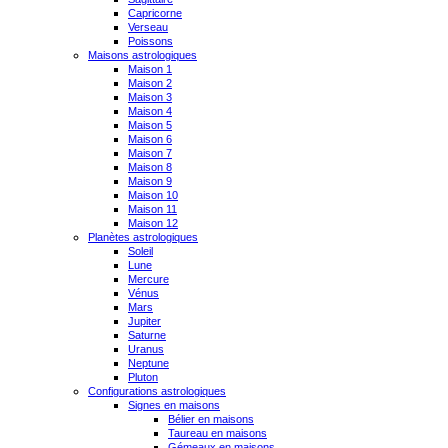
Capricorne
Verseau
Poissons
Maisons astrologiques
Maison 1
Maison 2
Maison 3
Maison 4
Maison 5
Maison 6
Maison 7
Maison 8
Maison 9
Maison 10
Maison 11
Maison 12
Planètes astrologiques
Soleil
Lune
Mercure
Vénus
Mars
Jupiter
Saturne
Uranus
Neptune
Pluton
Configurations astrologiques
Signes en maisons
Bélier en maisons
Taureau en maisons
Gémeaux en maisons