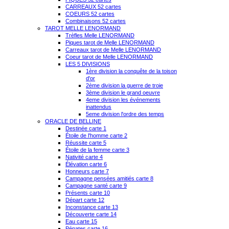
CARREAUX 52 cartes
COEURS 52 cartes
Combinaisons 52 cartes
TAROT MELLE LENORMAND
Trèfles Melle LENORMAND
Piques tarot de Melle LENORMAND
Carreaux tarot de Melle LENORMAND
Coeur tarot de Melle LENORMAND
LES 5 DIVISIONS
1ère division la conquête de la toison
d'or
2ème division la guerre de troie
3ème division le grand oeuvre
4eme division les événements
inattendus
5eme division l'ordre des temps
ORACLE DE BELLINE
Destinée carte 1
Étoile de l'homme carte 2
Réussite carte 5
Étoile de la femme carte 3
Nativité carte 4
Élévation carte 6
Honneurs carte 7
Campagne pensées amitiés carte 8
Campagne santé carte 9
Présents carte 10
Départ carte 12
Inconstance carte 13
Découverte carte 14
Eau carte 15
Pénates carte 16