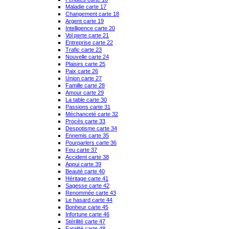
Maladie carte 17
Changement carte 18
Argent carte 19
Intelligence carte 20
Vol perte carte 21
Entreprise carte 22
Trafic carte 23
Nouvelle carte 24
Plaisirs carte 25
Paix carte 26
Union carte 27
Famille carte 28
Amour carte 29
La table carte 30
Passions carte 31
Méchanceté carte 32
Procès carte 33
Despotisme carte 34
Ennemis carte 35
Pourparlers carte 36
Feu carte 37
Accident carte 38
Appui carte 39
Beauté carte 40
Héritage carte 41
Sagesse carte 42
Renommée carte 43
Le hasard carte 44
Bonheur carte 45
Infortune carte 46
Stérilité carte 47
Fatalité carte 48