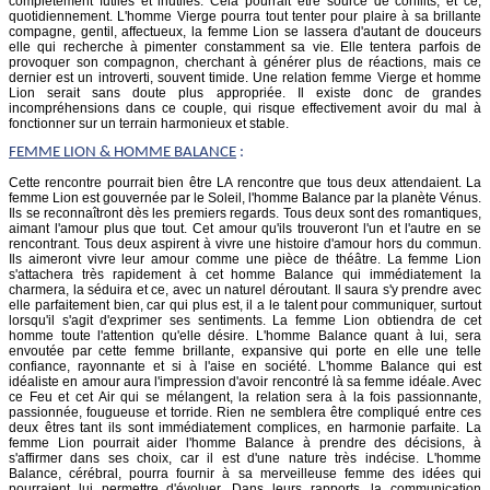
complètement futiles et inutiles. Cela pourrait être source de conflits, et ce,
quotidiennement. L'homme Vierge pourra tout tenter pour plaire à sa brillante
compagne, gentil, affectueux, la femme Lion se lassera d'autant de douceurs
elle qui recherche à pimenter constamment sa vie. Elle tentera parfois de
provoquer son compagnon, cherchant à générer plus de réactions, mais ce
dernier est un introverti, souvent timide. Une relation femme Vierge et homme
Lion serait sans doute plus appropriée. Il existe donc de grandes
incompréhensions dans ce couple, qui risque effectivement avoir du mal à
fonctionner sur un terrain harmonieux et stable.
FEMME
LION
& HOMME BALANCE
:
Cette rencontre pourrait bien être LA rencontre que tous deux attendaient. La
femme Lion est gouvernée par le Soleil, l'homme Balance par la planète Vénus.
Ils se reconnaîtront dès les premiers regards. Tous deux sont des romantiques,
aimant l'amour plus que tout. Cet amour qu'ils trouveront l'un et l'autre en se
rencontrant. Tous deux aspirent à vivre une histoire d'amour hors du commun.
Ils aimeront vivre leur amour comme une pièce de théâtre. La femme Lion
s'attachera très rapidement à cet homme Balance qui immédiatement la
charmera, la séduira et ce, avec un naturel déroutant. Il saura s'y prendre avec
elle parfaitement bien, car qui plus est, il a le talent pour communiquer, surtout
lorsqu'il s'agit d'exprimer ses sentiments. La femme Lion obtiendra de cet
homme toute l'attention qu'elle désire. L'homme Balance quant à lui, sera
envoutée par cette femme brillante, expansive qui porte en elle une telle
confiance, rayonnante et si à l'aise en société. L'homme Balance qui est
idéaliste en amour aura l'impression d'avoir rencontré là sa femme idéale. Avec
ce Feu et cet Air qui se mélangent, la relation sera à la fois passionnante,
passionnée, fougueuse et torride. Rien ne semblera être compliqué entre ces
deux êtres tant ils sont immédiatement complices, en harmonie parfaite. La
femme Lion pourrait aider l'homme Balance à prendre des décisions, à
s'affirmer dans ses choix, car il est d'une nature très indécise. L'homme
Balance, cérébral, pourra fournir à sa merveilleuse femme des idées qui
pourraient lui permettre d'évoluer. Dans leurs rapports, la communication