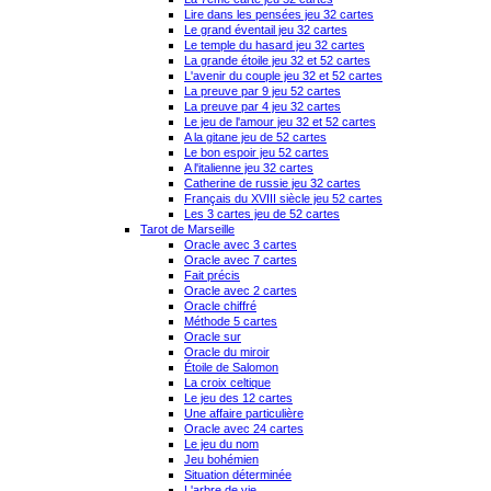
Lire dans les pensées jeu 32 cartes
Le grand éventail jeu 32 cartes
Le temple du hasard jeu 32 cartes
La grande étoile jeu 32 et 52 cartes
L'avenir du couple jeu 32 et 52 cartes
La preuve par 9 jeu 52 cartes
La preuve par 4 jeu 32 cartes
Le jeu de l'amour jeu 32 et 52 cartes
A la gitane jeu de 52 cartes
Le bon espoir jeu 52 cartes
A l'italienne jeu 32 cartes
Catherine de russie jeu 32 cartes
Français du XVIII siècle jeu 52 cartes
Les 3 cartes jeu de 52 cartes
Tarot de Marseille
Oracle avec 3 cartes
Oracle avec 7 cartes
Fait précis
Oracle avec 2 cartes
Oracle chiffré
Méthode 5 cartes
Oracle sur
Oracle du miroir
Étoile de Salomon
La croix celtique
Le jeu des 12 cartes
Une affaire particulière
Oracle avec 24 cartes
Le jeu du nom
Jeu bohémien
Situation déterminée
L'arbre de vie