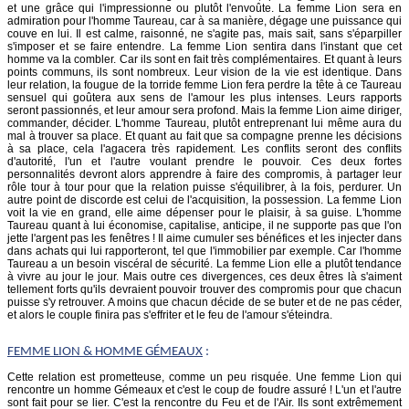
et une grâce qui l'impressionne ou plutôt l'envoûte. La femme Lion sera en
admiration pour l'homme Taureau, car à sa manière, dégage une puissance qui
couve en lui. Il est calme, raisonné, ne s'agite pas, mais sait, sans s'éparpiller
s'imposer et se faire entendre. La femme Lion sentira dans l'instant que cet
homme va la combler. Car ils sont en fait très complémentaires. Et quant à leurs
points communs, ils sont nombreux. Leur vision de la vie est identique. Dans
leur relation, la fougue de la torride femme Lion fera perdre la tête à ce Taureau
sensuel qui goûtera aux sens de l'amour les plus intenses. Leurs rapports
seront passionnés, et leur amour sera profond. Mais la femme Lion aime diriger,
commander, décider. L'homme Taureau, plutôt entreprenant lui même aura du
mal à trouver sa place. Et quant au fait que sa compagne prenne les décisions
à sa place, cela l'agacera très rapidement. Les conflits seront des conflits
d'autorité, l'un et l'autre voulant prendre le pouvoir. Ces deux fortes
personnalités devront alors apprendre à faire des compromis, à partager leur
rôle tour à tour pour que la relation puisse s'équilibrer, à la fois, perdurer. Un
autre point de discorde est celui de l'acquisition, la possession. La femme Lion
voit la vie en grand, elle aime dépenser pour le plaisir, à sa guise. L'homme
Taureau quant à lui économise, capitalise, anticipe, il ne supporte pas que l'on
jette l'argent pas les fenêtres ! Il aime cumuler ses bénéfices et les injecter dans
dans achats qui lui rapporteront, tel que l'immobilier par exemple. Car l'homme
Taureau a un besoin viscéral de sécurité. La femme Lion elle a plutôt tendance
à vivre au jour le jour. Mais outre ces divergences, ces deux êtres là s'aiment
tellement forts qu'ils devraient pouvoir trouver des compromis pour que chacun
puisse s'y retrouver. A moins que chacun décide de se buter et de ne pas céder,
et alors le couple finira pas s'effriter et le feu de l'amour s'éteindra.
FEMME
LION
& HOMME GÉMEAUX
:
Cette relation est prometteuse, comme un peu risquée. Une femme Lion qui
rencontre un homme Gémeaux et c'est le coup de foudre assuré ! L'un et l'autre
sont fait pour se lier. C'est la rencontre du Feu et de l'Air. Ils sont extrêmement