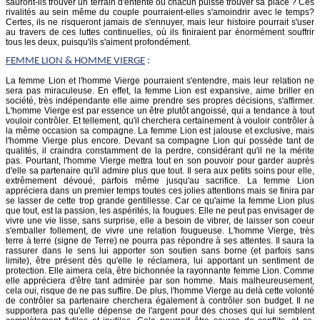
sauront-ils trouver un terrain d'entente où chacun puisse trouver sa place ? Ces
rivalités au sein même du couple pourraient-elles s'amoindrir avec le temps?
Certes, ils ne risqueront jamais de s'ennuyer, mais leur histoire pourrait s'user
au travers de ces luttes continuelles, où ils finiraient par énormément souffrir
tous les deux, puisqu'ils s'aiment profondément.
FEMME
LION
& HOMME VIERGE
:
La femme Lion et l'homme Vierge pourraient s'entendre, mais leur relation ne
sera pas miraculeuse. En effet, la femme Lion est expansive, aime briller en
société, très indépendante elle aime prendre ses propres décisions, s'affirmer.
L'homme Vierge est par essence un être plutôt angoissé, qui a tendance à tout
vouloir contrôler. Et tellement, qu'il cherchera certainement à vouloir contrôler à
la même occasion sa compagne. La femme Lion est jalouse et exclusive, mais
l'homme Vierge plus encore. Devant sa compagne Lion qui possède tant de
qualités, il craindra constamment de la perdre, considérant qu'il ne la mérite
pas. Pourtant, l'homme Vierge mettra tout en son pouvoir pour garder auprès
d'elle sa partenaire qu'il admire plus que tout. Il sera aux petits soins pour elle,
extrêmement dévoué, parfois même jusqu'au sacrifice. La femme Lion
appréciera dans un premier temps toutes ces jolies attentions mais se finira par
se lasser de cette trop grande gentillesse. Car ce qu'aime la femme Lion plus
que tout, est la passion, les aspérités, la fougues. Elle ne peut pas envisager de
vivre une vie lisse, sans surprise, elle a besoin de vibrer, de laisser son coeur
s'emballer follement, de vivre une relation fougueuse. L'homme Vierge, très
terre à terre (signe de Terre) ne pourra pas répondre à ses attentes. Il saura la
rassurer dans le sens lui apporter son soutien sans borne (et parfois sans
limite), être présent dès qu'elle le réclamera, lui apportant un sentiment de
protection. Elle aimera cela, être bichonnée la rayonnante femme Lion. Comme
elle appréciera d'être tant admirée par son homme. Mais malheureusement,
cela oui, risque de ne pas suffire. De plus, l'homme Vierge au delà cette volonté
de contrôler sa partenaire cherchera également à contrôler son budget. Il ne
supportera pas qu'elle dépense de l'argent pour des choses qui lui semblent