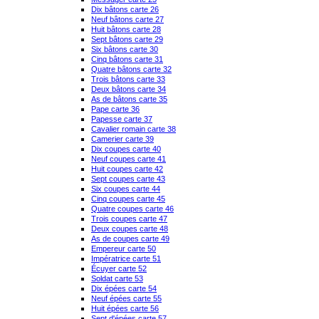
Dix bâtons carte 26
Neuf bâtons carte 27
Huit bâtons carte 28
Sept bâtons carte 29
Six bâtons carte 30
Cinq bâtons carte 31
Quatre bâtons carte 32
Trois bâtons carte 33
Deux bâtons carte 34
As de bâtons carte 35
Pape carte 36
Papesse carte 37
Cavalier romain carte 38
Camerier carte 39
Dix coupes carte 40
Neuf coupes carte 41
Huit coupes carte 42
Sept coupes carte 43
Six coupes carte 44
Cinq coupes carte 45
Quatre coupes carte 46
Trois coupes carte 47
Deux coupes carte 48
As de coupes carte 49
Empereur carte 50
Impératrice carte 51
Écuyer carte 52
Soldat carte 53
Dix épées carte 54
Neuf épées carte 55
Huit épées carte 56
Sept d'épées carte 57