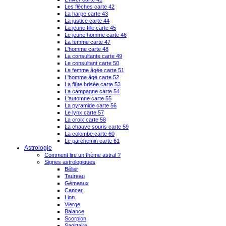
Les flèches carte 42
La harpe carte 43
La justice carte 44
La jeune fille carte 45
Le jeune homme carte 46
La femme carte 47
L'homme carte 48
La consultante carte 49
Le consultant carte 50
La femme âgée carte 51
L'homme âgé carte 52
La flûte brisée carte 53
La campagne carte 54
L'automne carte 55
La pyramide carte 56
Le lynx carte 57
La croix carte 58
La chauve souris carte 59
La colombe carte 60
Le parchemin carte 61
Astrologie
Comment lire un thème astral ?
Signes astrologiques
Bélier
Taureau
Gémeaux
Cancer
Lion
Vierge
Balance
Scorpion
Sagittaire