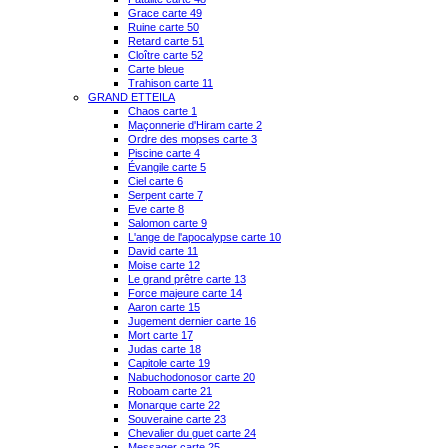
Grace carte 49
Ruine carte 50
Retard carte 51
Cloître carte 52
Carte bleue
Trahison carte 11
GRAND ETTEILA
Chaos carte 1
Maçonnerie d'Hiram carte 2
Ordre des mopses carte 3
Piscine carte 4
Évangile carte 5
Ciel carte 6
Serpent carte 7
Eve carte 8
Salomon carte 9
L'ange de l'apocalypse carte 10
David carte 11
Moise carte 12
Le grand prêtre carte 13
Force majeure carte 14
Aaron carte 15
Jugement dernier carte 16
Mort carte 17
Judas carte 18
Capitole carte 19
Nabuchodonosor carte 20
Roboam carte 21
Monarque carte 22
Souveraine carte 23
Chevalier du guet carte 24
Messager carte 25