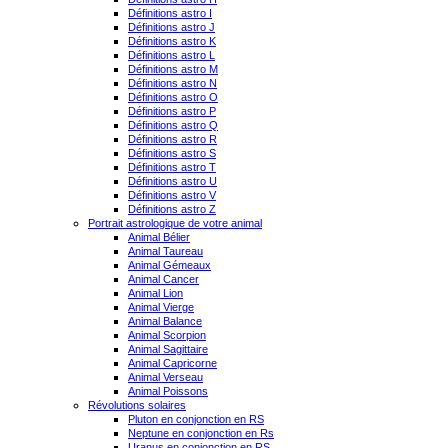
Définitions astro I
Définitions astro J
Définitions astro K
Définitions astro L
Définitions astro M
Définitions astro N
Définitions astro O
Définitions astro P
Définitions astro Q
Définitions astro R
Définitions astro S
Définitions astro T
Définitions astro U
Définitions astro V
Définitions astro Z
Portrait astrologique de votre animal
Animal Bélier
Animal Taureau
Animal Gémeaux
Animal Cancer
Animal Lion
Animal Vierge
Animal Balance
Animal Scorpion
Animal Sagittaire
Animal Capricorne
Animal Verseau
Animal Poissons
Révolutions solaires
Pluton en conjonction en RS
Neptune en conjonction en Rs
Uranus en conjonction en RS