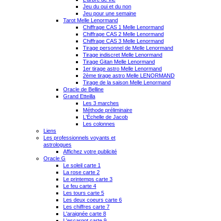
Jeu du oui et du non
Jeu pour une semaine
Tarot Melle Lenormand
Chiffrage CAS 1 Melle Lenormand
Chiffrage CAS 2 Melle Lenormand
Chiffrage CAS 3 Melle Lenormand
Tirage personnel de Melle Lenormand
Tirage indiscret Melle Lenormand
Tirage Gitan Melle Lenormand
1er tirage astro Melle Lenormand
2ème tirage astro Melle LENORMAND
Tirage de la saison Melle Lenormand
Oracle de Belline
Grand Etteilla
Les 3 marches
Méthode préliminaire
L'Échelle de Jacob
Les colonnes
Liens
Les professionnels voyants et
astrologues
Affichez votre publicité
Oracle G
Le soleil carte 1
La rose carte 2
Le printemps carte 3
Le feu carte 4
Les tours carte 5
Les deux coeurs carte 6
Les chiffres carte 7
L'araignée carte 8
L'escargot carte 9