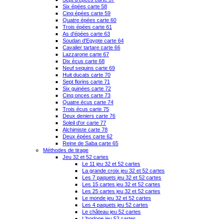
Six épées carte 58
Cinq épées carte 59
Quatre épées carte 60
Trois épées carte 61
As d'épées carte 63
Soudan d'Egypte carte 64
Cavalier tartare carte 66
Lazzarone carte 67
Dix écus carte 68
Neuf sequins carte 69
Huit ducats carte 70
Sept florins carte 71
Six guinées carte 72
Cinq onces carte 73
Quatre écus carte 74
Trois écus carte 75
Deux deniers carte 76
Soleil d'or carte 77
Alchimiste carte 78
Deux épées carte 62
Reine de Saba carte 65
Méthodes de tirage
Jeu 32 et 52 cartes
Le 11 jeu 32 et 52 cartes
La grande croix jeu 32 et 52 cartes
Les 7 paquets jeu 32 et 52 cartes
Les 15 cartes jeu 32 et 52 cartes
Les 25 cartes jeu 32 et 52 cartes
Le monde jeu 32 et 52 cartes
Les 4 paquets jeu 52 cartes
Le château jeu 52 cartes
L'horloge jeu 52 cartes