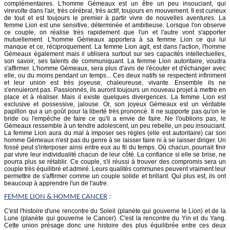
complémentaires. L'homme Gémeaux est un être un peu insouciant, qui
virevolte dans l'air, très cérébral, très actif, toujours en mouvement. Il est curieux
de tout et est toujours le premier à partir vivre de nouvelles aventures. La
femme Lion est une sensitive, déterminée et ambitieuse. Lorsque l'on observe
ce couple, on réalise très rapidement que l'un et l'autre vont s'apporter
mutuellement. L'homme Gémeaux apportera à sa femme Lion ce qui lui
manque et ce, réciproquement. La femme Lion agit, est dans l'action, l'homme
Gémeaux également mais il utilisera surtout sur ses capacités intellectuelles,
son savoir, ses talents de communiquant. La femme Lion autoritaire, voudra
s'affirmer. L'homme Gémeaux, sera plus d'avis de l'écouter et d'échanger avec
elle, ou du moins pendant un temps... Ces deux natifs se respectent infiniment
et leur union est très joyeuse, chaleureuse, vivante. Ensemble ils ne
s'ennuieront pas. Passionnés, ils auront toujours un nouveau projet à mettre en
place et à réaliser. Mais il existe quelques divergences. La femme Lion est
exclusive et possessive, jalouse. Or, son joyeux Gémeaux est un véritable
papillon qui a un goût pour la liberté très prononcé. Il ne supporte pas qu'on le
bride ou l'empêche de faire ce qu'il a envie de faire. Ne l'oublions pas, le
Gémeaux ressemble à un tendre adolescent, un peu rebelle, un peu insouciant.
La femme Lion aura du mal à imposer ses règles (elle est autoritaire) car son
homme Gémeaux n'est pas du genre à se laisser faire ni à se laisser diriger. Un
fossé peut s'interposer ainsi entre eux au fil du temps. Où chacun, pourrait finir
par vivre leur individualité chacun de leur côté. La confiance si elle se brise, ne
pourra plus se rétablir. Ce couple, s'il réussi à trouver des compromis sera un
couple très équilibré et admiré. Leurs qualités communes peuvent vraiment leur
permettre de s'affirmer comme un couple solide et brillant. Qui plus est, ils ont
beaucoup à apprendre l'un de l'autre.
FEMME
LION
& HOMME CANCER
:
C'est l'histoire d'une rencontre du Soleil (planète qui gouverne le Lion) et de la
Lune (planète qui gouverne le Cancer). C'est la rencontre du Yin et du Yang.
Cette union présage donc une histoire des plus équilibrée entre ces deux