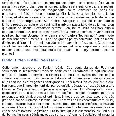
s'imposer auprès d'elle et il mettra tout en oeuvre pour exister, être vu, la
mettant au second plan. Leur union par ailleurs sera très forte dans le secteur
charnel. L'homme Scorpion magnétique saura envoûter sa sensuelle
partenaire, lui faisant parfois perdre la tête. Mais voilà, un Lionne reste un
Lionne, et elle ne cessera jamais de vouloir reprendre son rôle de femme
autoritaire et entreprenante. Son homme Scorpion pourra tout tenter pour la
tenir, la posséder, malgré les conflits, il n'arrivera pas à faire de sa femme Lion
quelqu'un de docile. L'expansive femme Lion, ne réussira pas non plus à
épanouir l'inquiet Scorpion, très introverti. La femme Lion est rayonnante et
positive, l'homme Scorpion a tendance à voir parfois "tout en noir". Leur mode
de fonctionnement, même si ils ont de grands points communs, ont les même
désirs, est différent. Ils auront donc du mal à parvenir à s'accomplir. Cette union
serait plus favorable dans le secteur professionnel par exemple, mais dans une
relation amoureuse, ces deux natifs risqueraient bien d'y perdre quelques
plumes !
FEMME
LION
& HOMME SAGITTAIRE
:
Cette union approche de l'union idéale. Ces deux signes de Feu non
seulement se ressemblent mais se complètent. Ils forment un équilibre que
beaucoup pourraient envier. La femme Lion, nous le savons est une femme
solaire, rayonnante, mais aussi ambitieuse et profondément déterminée à
réussir sa vie. Ses exigences sont grandes. La femme Lion est quelqu'un que
l'on remarque immédiatement de par ce qu'elle dégage qui est très puissant.
L'homme Sagittaire est un personnage qui a un don d'adaptation assez
exceptionnel et se sent très à l'aise en société. D'ailleurs, il adore faire des
rencontres, très chaleureux et optimiste, il noue des contacts avec une très
grande aisance. Comme la femme Lion, il est très positif et communicatif. Aussi,
lorsque ces deux natifs font connaissance, une complicité immédiate s'instaure
entre eux. C'est inné, ils sont fait pour s'entendre ! La femme Lion sera très vite
éprise de cet homme Sagittaire qui l'a fait rire, qui est tellement souple, toujours
de bonne humeur, séduisant et très sensuel. L'homme Sagittaire admirera la