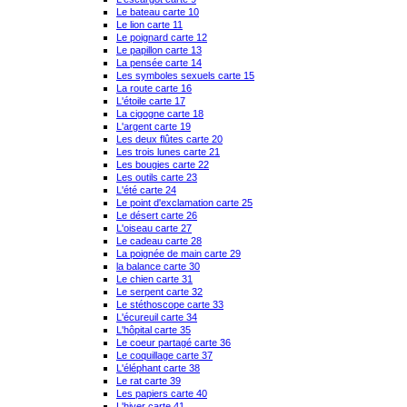
Le bateau carte 10
Le lion carte 11
Le poignard carte 12
Le papillon carte 13
La pensée carte 14
Les symboles sexuels carte 15
La route carte 16
L'étoile carte 17
La cigogne carte 18
L'argent carte 19
Les deux flûtes carte 20
Les trois lunes carte 21
Les bougies carte 22
Les outils carte 23
L'été carte 24
Le point d'exclamation carte 25
Le désert carte 26
L'oiseau carte 27
Le cadeau carte 28
La poignée de main carte 29
la balance carte 30
Le chien carte 31
Le serpent carte 32
Le stéthoscope carte 33
L'écureuil carte 34
L'hôpital carte 35
Le coeur partagé carte 36
Le coquillage carte 37
L'éléphant carte 38
Le rat carte 39
Les papiers carte 40
L'hiver carte 41