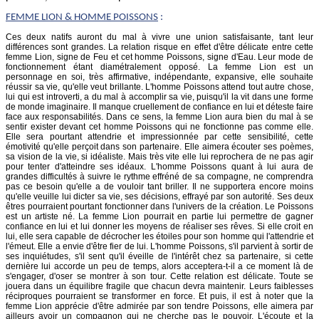
FEMME
LION
& HOMME POISSONS
:
Ces deux natifs auront du mal à vivre une union satisfaisante, tant leur
différences sont grandes. La relation risque en effet d'être délicate entre cette
femme Lion, signe de Feu et cet homme Poissons, signe d'Eau. Leur mode de
fonctionnement étant diamétralement opposé. La femme Lion est un
personnage en soi, très affirmative, indépendante, expansive, elle souhaite
réussir sa vie, qu'elle veut brillante. L'homme Poissons attend tout autre chose,
lui qui est introverti, a du mal à accomplir sa vie, puisqu'il la vit dans une forme
de monde imaginaire. Il manque cruellement de confiance en lui et déteste faire
face aux responsabilités. Dans ce sens, la femme Lion aura bien du mal à se
sentir exister devant cet homme Poissons qui ne fonctionne pas comme elle.
Elle sera pourtant attendrie et impressionnée par cette sensibilité, cette
émotivité qu'elle perçoit dans son partenaire. Elle aimera écouter ses poèmes,
sa vision de la vie, si idéaliste. Mais très vite elle lui reprochera de ne pas agir
pour tenter d'atteindre ses idéaux. L'homme Poissons quant à lui aura de
grandes difficultés à suivre le rythme effréné de sa compagne, ne comprendra
pas ce besoin qu'elle a de vouloir tant briller. Il ne supportera encore moins
qu'elle veuille lui dicter sa vie, ses décisions, effrayé par son autorité. Ses deux
êtres pourraient pourtant fonctionner dans l'univers de la création. Le Poissons
est un artiste né. La femme Lion pourrait en partie lui permettre de gagner
confiance en lui et lui donner les moyens de réaliser ses rêves. Si elle croit en
lui, elle sera capable de décrocher les étoiles pour son homme qui l'attendrie et
l'émeut. Elle a envie d'être fier de lui. L'homme Poissons, s'il parvient à sortir de
ses inquiétudes, s'il sent qu'il éveille de l'intérêt chez sa partenaire, si cette
dernière lui accorde un peu de temps, alors acceptera-t-il a ce moment là de
s'engager, d'oser se montrer à son tour. Cette relation est délicate. Toute se
jouera dans un équilibre fragile que chacun devra maintenir. Leurs faiblesses
réciproques pourraient se transformer en force. Et puis, il est à noter que la
femme Lion apprécie d'être admirée par son tendre Poissons, elle aimera par
ailleurs avoir un compagnon qui ne cherche pas le pouvoir. L'écoute et la