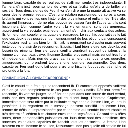
femme Lion, capable de se réaliser, de s'affirmer seule, très indépendante. Il
l'aimera d'instinct pour sa joie de vivre et sa facilité qu'elle a de briller en
société. Tous deux signes de Feu, il va s'en dire que la magie attractive va se
créer dès le premier regard. C'est une relation passionnée, de corps à corps
brûlants qui vont se lier, une histoire des plus intense et enflammée. Très vite,
ils auront l'impression de ne plus pouvoir se passer l'un de l'autre tant ils sont
fusionnels. L'un comme l'autre voient la vie en grand, sont très généreux,
apprécient la vie sociale, extérieure, aiment s'enrichir aux contacts des autres.
Ils formeront un couple remarquable et remarqué. Le seul hic pourrait être le fait
que ces deux êtres possèdent un tempérament de feu, et donc par conséquent
l'explosion n'est jamais bien loin. En fait, ils pourraient se disputer mais souvent
juste pour le plaisir de se réconcilier. Et puis, il faut bien le dire, ces deux là, ont
besoin de pimenter leur vie. Leurs conflits viendront souvent de jalousie, la
femme Lion étant exclusive, l'homme Sagittaire possessif mais surtout très libre
et indépendant. Mais rien de grave, car ils aimeront se jouer à ces querelles
amoureuses, qui prendront toujours une tournure passionnelle. Ces deux
caractères Feu sont donc fait pour vivre une histoire fougueuse, très riche et
profonde à la fois.
FEMME
LION
& HOMME CAPRICORNE
:
C'est le chaud et le froid qui se rencontrent là. Et comme les opposés s'attirent
et bien ça sera complètement le cas pour ces deux natifs. Dès leur première
rencontre, ils vont se jauger, se défier non pas dans une forme de duel verbal,
mais par des regards profonds qui en disent long. L'homme Capricorne,
immédiatement sera attiré par la brillante et rayonnante femme Lion, voudra la
posséder. Il la regardera et le message passera aussitôt. La femme Lion,
femme de défis, et impressionnée par cet homme qui semble imperturbable et
très déterminé, cédera à ce charme envoutant et mystérieux. Ce sont deux têtes
fortes, deux personnalités puissantes car tous deux sont des ambitieux, des
fonceurs, volontaires capables de franchir tous les obstacles. La femme Lion
trouvera en cet homme le soutien, l'assurance ; non pas qu'elle ait besoin de lui