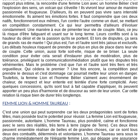
rapport plus intime, la rencontre d'une femme Lion avec un homme Bélier c'est
l'explosion des sens, un volcan qui s'éveille ! Ils vivront leur amour de manière
passionnée et fougueuse. D'ailleurs, ils en peuvent pas vivre sans intensité
émotionnelle. Ils aiment les émotions fortes. Il faut comprendre que ces deux
natifs, fonctionneront eux mêmes, l'un contre l'autre comme un duel, se mettant
en compétition constamment. Ce qui leur permettra d'ailleurs d'évoluer
constamment. Une manière à eux de pimenter leur vie de couple. Mais, ce jeu
là risque d'être fatiguant et usant sur le long terme. Leurs conflits sont à la
hauteur du désir et de la passion qu'ils se portent. Et lors de disputes, ça sera
de grands ras de marée ! Qui plus est, l'un et l'autre sont très jaloux et exclusifs.
Les débats houleux risquent de prendre de plus en plus de place dans leur vie
de couple. Cette union, aussi forte soit-elle, risque de se briser. La seule
condition pour éviter cela serait d'instaurer plus de modération, plus de
tolérance, privilégiant la communication/médiation plutôt que les disputes très
véhémentes. Mais le problème c'est que l'un et l'autre sont très fiers et très
orgueilleux. Qui cédera le premier ? Une fois encore, la compétition peut
prendre le dessus et c'est dommage car pourrait mettre leur union en danger.
Toutefois, la femme Lion et l'homme Bélier s'aiment avec énormément de
chaleur, de respect et leur entente est teintée d'une forte complicité. Avec
quelques concessions, qu'ils sont tout à fait capable d'appliquer, ils peuvent
apporter un peu plus d'harmonie et de douceur au sein de leur union. Car cette
relation là risque bien de durer très longtemps.
FEMME
LION
& HOMME TAUREAU
:
C'est une union qui peut surprendre car les deux protagonistes sont de fortes
têtes, mais possède tout le potentiel pour réussir. La femme Lion est fougueuse,
passionnée, autoritaire. L'homme Taureau, plus pondéré, calme et fonctionne
avec le sens des réalités, très terre à terre (signe de Terre). Ces deux êtres
peuvent ensemble réaliser de belles et de grandes choses, car ce sont tous
deux des combatifs, déterminés et volontaires. L'homme Taureau sera sous le
charme immédiatement de l'élégante femme Lion, qui dégage une assurance