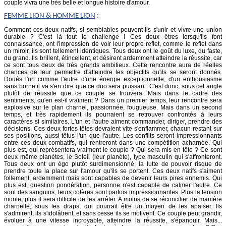
couple vivra une très belle et longue histoire d'amour.
FEMME
LION
& HOMME LION
:
Comment ces deux natifs, si semblables peuvent-ils s'unir et vivre une union
durable ? C'est là tout le challenge ! Ces deux êtres lorsqu'ils font
connaissance, ont l'impression de voir leur propre reflet, comme le reflet dans
un miroir, ils sont tellement identiques. Tous deux ont le goût du luxe, du faste,
du grand. Ils brillent, étincellent, et désirent ardemment atteindre la réussite, car
ce sont tous deux de très grands ambitieux. Cette rencontre aura de réelles
chances de leur permettre d'atteindre les objectifs qu'ils se seront donnés.
Doués l'un comme l'autre d'une énergie exceptionnelle, d'un enthousiasme
sans borne il va s'en dire que ce duo sera puissant. C'est donc, sous cet angle
plutôt de réussite que ce couple se trouvera. Mais dans le cadre des
sentiments, qu'en est-il vraiment ? Dans un premier temps, leur rencontre sera
explosive sur le plan charnel, passionnée, fougueuse. Mais dans un second
temps, et très rapidement ils pourraient se retrouver confrontés à leurs
caractères si similaires. L'un et l'autre aiment commander, diriger, prendre des
décisions. Ces deux fortes têtes devraient vite s'enflammer, chacun restant sur
ses positions, aussi têtus l'un que l'autre. Les conflits seront impressionnants
entre ces deux combatifs, qui rentreront dans une compétition acharnée. Qui
plus est, qui représentera vraiment le couple ? Qui sera mis en tête ? Ce sont
deux même planètes, le Soleil (leur planète), type masculin qui s'affronteront.
Tous deux ont un égo plutôt surdimensionné, la lutte de pouvoir risque de
prendre toute la place sur l'amour qu'ils se portent. Ces deux natifs s'aiment
follement, ardemment mais sont capables de devenir leurs pires ennemis. Qui
plus est, question pondération, personne n'est capable de calmer l'autre. Ce
sont des sanguins, leurs colères sont parfois impressionnantes. Plus la tension
monte, plus il sera difficile de les arrêter. A moins de se réconcilier de manière
charnelle, sous les draps, qui pourrait être un moyen de les apaiser. Ils
s'admirent, ils s'idolâtrent, et sans cesse ils se motivent. Ce couple peut grandir,
évoluer à une vitesse incroyable, atteindre la réussite, s'épanouir. Mais...