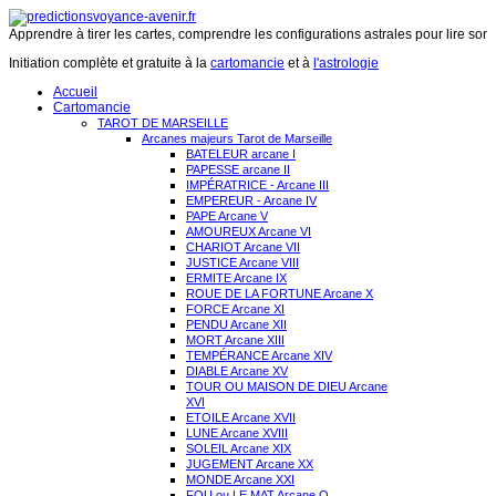
Apprendre à tirer les cartes, comprendre les configurations astrales pour lire son 
Initiation complète et gratuite à la
cartomancie
et à
l'astrologie
Accueil
Cartomancie
TAROT DE MARSEILLE
Arcanes majeurs Tarot de Marseille
BATELEUR arcane I
PAPESSE arcane II
IMPÉRATRICE - Arcane III
EMPEREUR - Arcane IV
PAPE Arcane V
AMOUREUX Arcane VI
CHARIOT Arcane VII
JUSTICE Arcane VIII
ERMITE Arcane IX
ROUE DE LA FORTUNE Arcane X
FORCE Arcane XI
PENDU Arcane XII
MORT Arcane XIII
TEMPÉRANCE Arcane XIV
DIABLE Arcane XV
TOUR OU MAISON DE DIEU Arcane
XVI
ETOILE Arcane XVII
LUNE Arcane XVIII
SOLEIL Arcane XIX
JUGEMENT Arcane XX
MONDE Arcane XXI
FOU ou LE MAT Arcane O