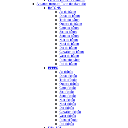
Arcanes mineurs Tarot de Marseille
BÂTONS
As de bâton
Deux de bâton
Trois de bâton
Quatre de bâton
Cinq de bâton
Six de bâton
Sept de bâton
Huit de bâton
Neuf de bâton
Dix de bâton
Cavalier de bâton
Valet de bâton
Reine de bâton
Roi de bâton
ÉPÉES
As d'épée
Deux d'épée
Trois d'épée
Quatre d'épée
Cinq d'épée
Six d'épée
Sept d'épée
Huit d'épée
Neuf d'épée
Dix d'épée
Cavalier d'épée
Valet d'épée
Reine d'épée
Roi d'épée
DENIERS