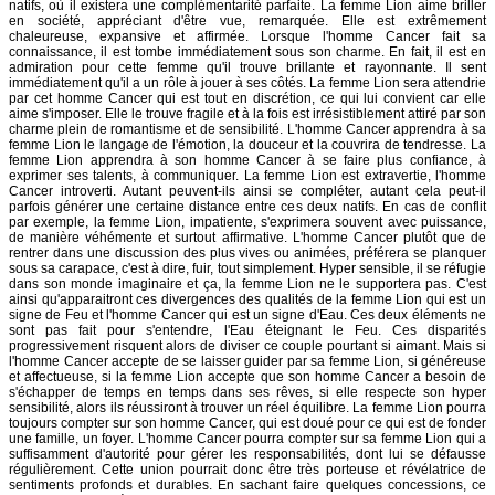
natifs, où il existera une complémentarité parfaite. La femme Lion aime briller
en société, appréciant d'être vue, remarquée. Elle est extrêmement
chaleureuse, expansive et affirmée. Lorsque l'homme Cancer fait sa
connaissance, il est tombe immédiatement sous son charme. En fait, il est en
admiration pour cette femme qu'il trouve brillante et rayonnante. Il sent
immédiatement qu'il a un rôle à jouer à ses côtés. La femme Lion sera attendrie
par cet homme Cancer qui est tout en discrétion, ce qui lui convient car elle
aime s'imposer. Elle le trouve fragile et à la fois est irrésistiblement attiré par son
charme plein de romantisme et de sensibilité. L'homme Cancer apprendra à sa
femme Lion le langage de l'émotion, la douceur et la couvrira de tendresse. La
femme Lion apprendra à son homme Cancer à se faire plus confiance, à
exprimer ses talents, à communiquer. La femme Lion est extravertie, l'homme
Cancer introverti. Autant peuvent-ils ainsi se compléter, autant cela peut-il
parfois générer une certaine distance entre ces deux natifs. En cas de conflit
par exemple, la femme Lion, impatiente, s'exprimera souvent avec puissance,
de manière véhémente et surtout affirmative. L'homme Cancer plutôt que de
rentrer dans une discussion des plus vives ou animées, préférera se planquer
sous sa carapace, c'est à dire, fuir, tout simplement. Hyper sensible, il se réfugie
dans son monde imaginaire et ça, la femme Lion ne le supportera pas. C'est
ainsi qu'apparaitront ces divergences des qualités de la femme Lion qui est un
signe de Feu et l'homme Cancer qui est un signe d'Eau. Ces deux éléments ne
sont pas fait pour s'entendre, l'Eau éteignant le Feu. Ces disparités
progressivement risquent alors de diviser ce couple pourtant si aimant. Mais si
l'homme Cancer accepte de se laisser guider par sa femme Lion, si généreuse
et affectueuse, si la femme Lion accepte que son homme Cancer a besoin de
s'échapper de temps en temps dans ses rêves, si elle respecte son hyper
sensibilité, alors ils réussiront à trouver un réel équilibre. La femme Lion pourra
toujours compter sur son homme Cancer, qui est doué pour ce qui est de fonder
une famille, un foyer. L'homme Cancer pourra compter sur sa femme Lion qui a
suffisamment d'autorité pour gérer les responsabilités, dont lui se défausse
régulièrement. Cette union pourrait donc être très porteuse et révélatrice de
sentiments profonds et durables. En sachant faire quelques concessions, ce