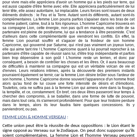
pour vivre mais elle appréciera d'avoir un homme qui a les pieds sur terre, qui
est aussi capable d'être ferme avec elle. Elle appréciera particulièrement de lui
tenir tête, elle assez autoritaire, lui implacable. Leurs forces sont issues de deux
éléments distincts : le Feu et la Terre. Autant sont-ils différents, autant sont-ils
complémentaires. La femme Lion pourra parfois s'apaiser dans les bras de cet
homme patient, calme, tout à la fois rigoureux. L'homme Capricorne trouvera en
sa compagne Lion, cette énergie, non pas qu'il en manque, mais celle de sa
partenaire est pleine de positivisme, lui qui a tendance à être pessimiste. C'est
d'ailleurs dans cette complémentarité que viendront les conflits. En effet, la
femme Lion pourrait souffrir et s'agacer de la froideur de son homme
Capricorne, qui gouverné par Saturne, qui n'est pas vraiment un joyeux luron,
elle qui aime tant rire ! L'homme Capricorne quant à lui pourrait reprocher à sa
partenaire d'être capable de réussir sans lui, d'être trop indépendante et parfois
bien trop dépensière à son goût ! L'homme reste un terrien, et donc par
conséquent, a besoin de contrôler les choses et les êtres. Or, il aura beaucoup
de difficultés à maintenir sa compagne qui est un véritable volcan de vie et
d'envies. Leurs relations intimes, après la découverte des premiers instants
pourraient également se ternir, car la femme Lion désire brûler sous l'ardeur de
son homme. L'homme Capricorne donne souvent l'apparence d'un homme froid
alors qu'au fond de lui couve une forte intensité de désirs et d'émotions.
Toutefois, cela ne suffira pas à la femme Lion qui aimera vivre dans la fougue,
la tempête, et ce, constamment. En bref, ces deux êtres passeront leur temps à
chercher des compromis, à se batailler, dans une forme de lutte de pouvoir,
mais dans tout cela, ils s'aimeront profondément. Pour que leur histoire perdure
dans le temps, alors ils leur faudra faire quelques concessions. Ils y
parviendront, ou pas.
FEMME
LION
& HOMME VERSEAU
:
Cette union peut être la réussite de deux oppositions : le Lion étant le
signe opposé au Verseau sur le Zodiaque. On peut donc supposer qu'ils
soient complémentaires. La femme Lion et l'homme Verseau peuvent