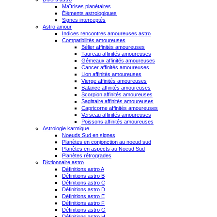
Maîtrises planétaires
Éléments astrologiques
Signes interceptés
Astro amour
Indices rencontres amoureuses astro
Compatibilités amoureuses
Bélier affinités amoureuses
Taureau affinités amoureuses
Gémeaux affinités amoureuses
Cancer affinités amoureuses
Lion affinités amoureuses
Vierge affinités amoureuses
Balance affinités amoureuses
Scorpion affinités amoureuses
Sagittaire affinités amoureuses
Capricorne affinités amoureuses
Verseau affinités amoureuses
Poissons affinités amoureuses
Astrologie karmique
Noeuds Sud en signes
Planètes en conjonction au noeud sud
Planètes en aspects au Noeud Sud
Planètes rétrogrades
Dictionnaire astro
Définitions astro A
Définitions astro B
Définitions astro C
Définitions astro D
Définitions astro E
Définitions astro F
Définitions astro G
Définitions astro H