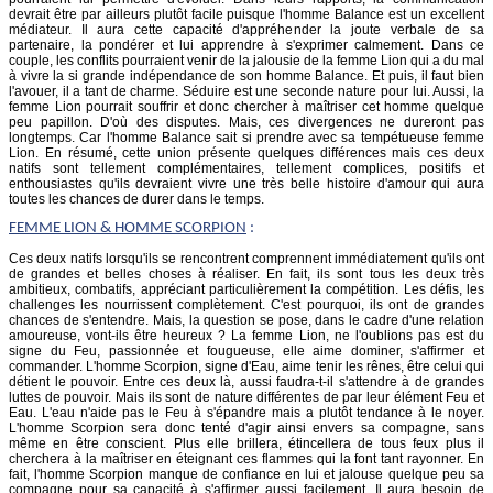
devrait être par ailleurs plutôt facile puisque l'homme Balance est un excellent
médiateur. Il aura cette capacité d'appréhender la joute verbale de sa
partenaire, la pondérer et lui apprendre à s'exprimer calmement. Dans ce
couple, les conflits pourraient venir de la jalousie de la femme Lion qui a du mal
à vivre la si grande indépendance de son homme Balance. Et puis, il faut bien
l'avouer, il a tant de charme. Séduire est une seconde nature pour lui. Aussi, la
femme Lion pourrait souffrir et donc chercher à maîtriser cet homme quelque
peu papillon. D'où des disputes. Mais, ces divergences ne dureront pas
longtemps. Car l'homme Balance sait si prendre avec sa tempétueuse femme
Lion. En résumé, cette union présente quelques différences mais ces deux
natifs sont tellement complémentaires, tellement complices, positifs et
enthousiastes qu'ils devraient vivre une très belle histoire d'amour qui aura
toutes les chances de durer dans le temps.
FEMME
LION
& HOMME SCORPION
:
Ces deux natifs lorsqu'ils se rencontrent comprennent immédiatement qu'ils ont
de grandes et belles choses à réaliser. En fait, ils sont tous les deux très
ambitieux, combatifs, appréciant particulièrement la compétition. Les défis, les
challenges les nourrissent complètement. C'est pourquoi, ils ont de grandes
chances de s'entendre. Mais, la question se pose, dans le cadre d'une relation
amoureuse, vont-ils être heureux ? La femme Lion, ne l'oublions pas est du
signe du Feu, passionnée et fougueuse, elle aime dominer, s'affirmer et
commander. L'homme Scorpion, signe d'Eau, aime tenir les rênes, être celui qui
détient le pouvoir. Entre ces deux là, aussi faudra-t-il s'attendre à de grandes
luttes de pouvoir. Mais ils sont de nature différentes de par leur élément Feu et
Eau. L'eau n'aide pas le Feu à s'épandre mais a plutôt tendance à le noyer.
L'homme Scorpion sera donc tenté d'agir ainsi envers sa compagne, sans
même en être conscient. Plus elle brillera, étincellera de tous feux plus il
cherchera à la maîtriser en éteignant ces flammes qui la font tant rayonner. En
fait, l'homme Scorpion manque de confiance en lui et jalouse quelque peu sa
compagne pour sa capacité à s'affirmer aussi facilement. Il aura besoin de