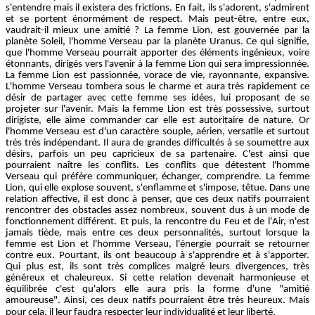
s'entendre mais il existera des frictions. En fait, ils s'adorent, s'admirent
et se portent énormément de respect. Mais peut-être, entre eux,
vaudrait-il mieux une amitié ? La femme Lion, est gouvernée par la
planète Soleil, l'homme Verseau par la planète Uranus. Ce qui signifie,
que l'homme Verseau pourrait apporter des éléments ingénieux, voire
étonnants, dirigés vers l'avenir à la femme Lion qui sera impressionnée.
La femme Lion est passionnée, vorace de vie, rayonnante, expansive.
L'homme Verseau tombera sous le charme et aura très rapidement ce
désir de partager avec cette femme ses idées, lui proposant de se
projeter sur l'avenir. Mais la femme Lion est très possessive, surtout
dirigiste, elle aime commander car elle est autoritaire de nature. Or
l'homme Verseau est d'un caractère souple, aérien, versatile et surtout
très très indépendant. Il aura de grandes difficultés à se soumettre aux
désirs, parfois un peu capricieux de sa partenaire. C'est ainsi que
pourraient naître les conflits. Les conflits que détestent l'homme
Verseau qui préfère communiquer, échanger, comprendre. La femme
Lion, qui elle explose souvent, s'enflamme et s'impose, têtue. Dans une
relation affective, il est donc à penser, que ces deux natifs pourraient
rencontrer des obstacles assez nombreux, souvent dus à un mode de
fonctionnement différent. Et puis, la rencontre du Feu et de l'Air, n'est
jamais tiède, mais entre ces deux personnalités, surtout lorsque la
femme est Lion et l'homme Verseau, l'énergie pourrait se retourner
contre eux. Pourtant, ils ont beaucoup à s'apprendre et à s'apporter.
Qui plus est, ils sont très complices malgré leurs divergences, très
généreux et chaleureux. Si cette relation devenait harmonieuse et
équilibrée c'est qu'alors elle aura pris la forme d'une "amitié
amoureuse". Ainsi, ces deux natifs pourraient être très heureux. Mais
pour cela, il leur faudra respecter leur individualité et leur liberté.