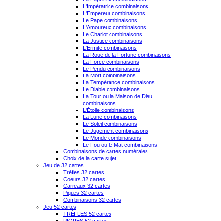
L'Impératrice combinaisons
L'Empereur combinaisons
Le Pape combinaisons
L'Amoureux combinaisons
Le Chariot combinaisons
La Justice combinaisons
L'Ermite combinaisons
La Roue de la Fortune combinaisons
La Force combinaisons
Le Pendu combinaisons
La Mort combinaisons
La Tempérance combinaisons
Le Diable combinaisons
La Tour ou la Maison de Dieu
combinaisons
L'Étoile combinaisons
La Lune combinaisons
Le Soleil combinaisons
Le Jugement combinaisons
Le Monde combinaisons
Le Fou ou le Mat combinaisons
Combinaisons de cartes numérales
Choix de la carte sujet
Jeu de 32 cartes
Trèfles 32 cartes
Coeurs 32 cartes
Carreaux 32 cartes
Piques 32 cartes
Combinaisons 32 cartes
Jeu 52 cartes
TRÈFLES 52 cartes
PIQUES 52 cartes