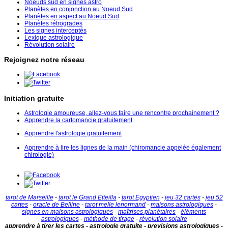
Noeuds sud en signes astro
Planètes en conjonction au Noeud Sud
Planètes en aspect au Noeud Sud
Planètes rétrogrades
Les signes interceptés
Lexique astrologique
Révolution solaire
Rejoignez notre réseau
Initiation gratuite
Astrologie amoureuse, allez-vous faire une rencontre prochainement ?
Apprendre la cartomancie gratuitement
Apprendre l'astrologie gratuitement
Apprendre à lire les lignes de la main (chiromancie appelée également
chirologie)
tarot de Marseille
-
tarot le Grand Etteilla
-
tarot Egyptien
-
jeu 32 cartes
-
jeu 52
cartes
-
oracle de Belline
-
tarot melle lenormand
-
maisons astrologiques
-
signes en maisons astrologiques
-
maîtrises planétaires
-
éléments
astrologiques
-
méthode de tirage
-
révolution solaire
apprendre à tirer les cartes - astrologie gratuite - previsions astrologiques -