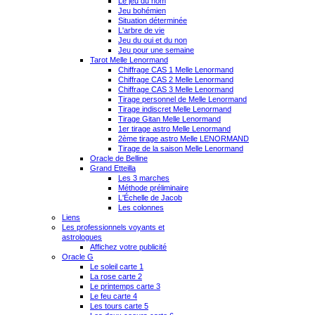
Le jeu du nom
Jeu bohémien
Situation déterminée
L'arbre de vie
Jeu du oui et du non
Jeu pour une semaine
Tarot Melle Lenormand
Chiffrage CAS 1 Melle Lenormand
Chiffrage CAS 2 Melle Lenormand
Chiffrage CAS 3 Melle Lenormand
Tirage personnel de Melle Lenormand
Tirage indiscret Melle Lenormand
Tirage Gitan Melle Lenormand
1er tirage astro Melle Lenormand
2ème tirage astro Melle LENORMAND
Tirage de la saison Melle Lenormand
Oracle de Belline
Grand Etteilla
Les 3 marches
Méthode préliminaire
L'Échelle de Jacob
Les colonnes
Liens
Les professionnels voyants et
astrologues
Affichez votre publicité
Oracle G
Le soleil carte 1
La rose carte 2
Le printemps carte 3
Le feu carte 4
Les tours carte 5