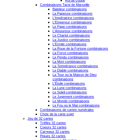
Roi de coupe
Combinaisons Tarot de Marseille
Bateleur combinaisons
La Papesse combinaisons
L'Impératrice combinaisons
L'Empereur combinaisons
Le Pape combinaisons
L'Amoureux combinaisons
Le Chariot combinaisons
La Justice combinaisons
L'Ermite combinaisons
La Roue de la Fortune combinaisons
La Force combinaisons
Le Pendu combinaisons
La Mort combinaisons
La Tempérance combinaisons
Le Diable combinaisons
La Tour ou la Maison de Dieu
combinaisons
L'Étoile combinaisons
La Lune combinaisons
Le Soleil combinaisons
Le Jugement combinaisons
Le Monde combinaisons
Le Fou ou le Mat combinaisons
Combinaisons de cartes numérales
Choix de la carte sujet
Jeu de 32 cartes
Trèfles 32 cartes
Coeurs 32 cartes
Carreaux 32 cartes
Piques 32 cartes