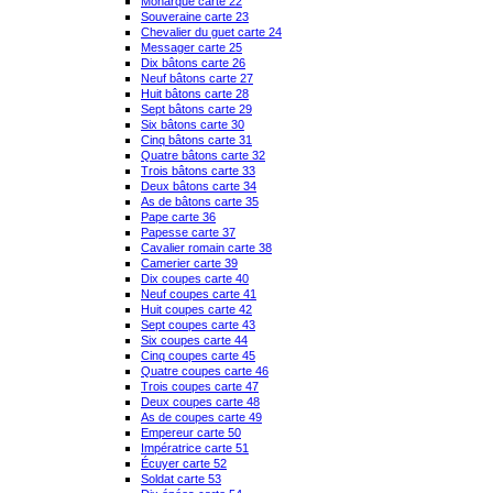
Monarque carte 22
Souveraine carte 23
Chevalier du guet carte 24
Messager carte 25
Dix bâtons carte 26
Neuf bâtons carte 27
Huit bâtons carte 28
Sept bâtons carte 29
Six bâtons carte 30
Cinq bâtons carte 31
Quatre bâtons carte 32
Trois bâtons carte 33
Deux bâtons carte 34
As de bâtons carte 35
Pape carte 36
Papesse carte 37
Cavalier romain carte 38
Camerier carte 39
Dix coupes carte 40
Neuf coupes carte 41
Huit coupes carte 42
Sept coupes carte 43
Six coupes carte 44
Cinq coupes carte 45
Quatre coupes carte 46
Trois coupes carte 47
Deux coupes carte 48
As de coupes carte 49
Empereur carte 50
Impératrice carte 51
Écuyer carte 52
Soldat carte 53