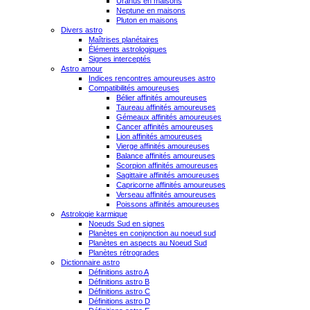
Uranus en maisons
Neptune en maisons
Pluton en maisons
Divers astro
Maîtrises planétaires
Éléments astrologiques
Signes interceptés
Astro amour
Indices rencontres amoureuses astro
Compatibilités amoureuses
Bélier affinités amoureuses
Taureau affinités amoureuses
Gémeaux affinités amoureuses
Cancer affinités amoureuses
Lion affinités amoureuses
Vierge affinités amoureuses
Balance affinités amoureuses
Scorpion affinités amoureuses
Sagittaire affinités amoureuses
Capricorne affinités amoureuses
Verseau affinités amoureuses
Poissons affinités amoureuses
Astrologie karmique
Noeuds Sud en signes
Planètes en conjonction au noeud sud
Planètes en aspects au Noeud Sud
Planètes rétrogrades
Dictionnaire astro
Définitions astro A
Définitions astro B
Définitions astro C
Définitions astro D