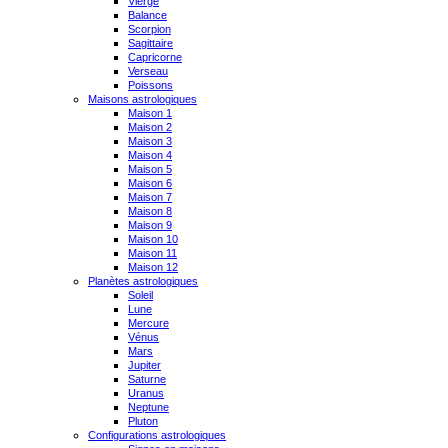
Vierge
Balance
Scorpion
Sagittaire
Capricorne
Verseau
Poissons
Maisons astrologiques
Maison 1
Maison 2
Maison 3
Maison 4
Maison 5
Maison 6
Maison 7
Maison 8
Maison 9
Maison 10
Maison 11
Maison 12
Planètes astrologiques
Soleil
Lune
Mercure
Vénus
Mars
Jupiter
Saturne
Uranus
Neptune
Pluton
Configurations astrologiques