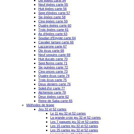
Dix épées carte 54
Neuf épées carte 55
Huit épées carte 56
Sept d'épées carte 57
Six épées carte 58
Cinq épées carte 59
Quatre épées carte 60
Trois épées carte 61
As d'épées carte 63
Soudan d'Egypte carte 64
Cavalier tartare carte 66
Lazzarone carte 67
Dix écus carte 68
Neuf sequins carte 69
Huit ducats carte 70
Sept florins carte 71
Six guinées carte 72
Cinq onces carte 73
Quatre écus carte 74
Trois écus carte 75
Deux deniers carte 76
Soleil d'or carte 77
Alchimiste carte 78
Deux épées carte 62
Reine de Saba carte 65
Méthodes de tirage
Jeu 32 et 52 cartes
Le 11 jeu 32 et 52 cartes
La grande croix jeu 32 et 52 cartes
Les 7 paquets jeu 32 et 52 cartes
Les 15 cartes jeu 32 et 52 cartes
Les 25 cartes jeu 32 et 52 cartes