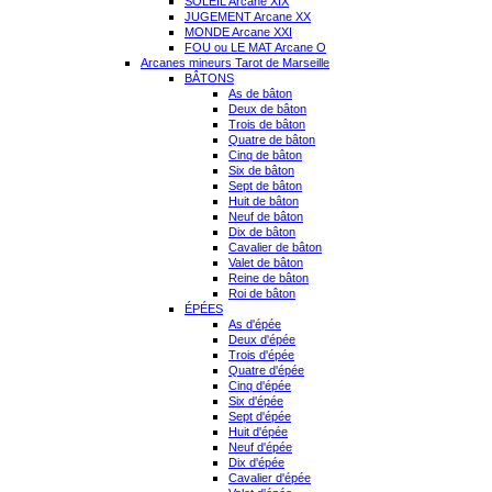
SOLEIL Arcane XIX
JUGEMENT Arcane XX
MONDE Arcane XXI
FOU ou LE MAT Arcane O
Arcanes mineurs Tarot de Marseille
BÂTONS
As de bâton
Deux de bâton
Trois de bâton
Quatre de bâton
Cinq de bâton
Six de bâton
Sept de bâton
Huit de bâton
Neuf de bâton
Dix de bâton
Cavalier de bâton
Valet de bâton
Reine de bâton
Roi de bâton
ÉPÉES
As d'épée
Deux d'épée
Trois d'épée
Quatre d'épée
Cinq d'épée
Six d'épée
Sept d'épée
Huit d'épée
Neuf d'épée
Dix d'épée
Cavalier d'épée