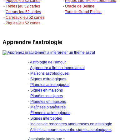
-
Piques jeu 32 cartes
-
Piques tarot Melle Lenormand
-
Trèfles jeu 52 cartes
-
Oracle de Belline
-
Coeurs jeu 52 cartes
-
Tarot le Grand Etteilla
-
Carreaux jeu 52 cartes
-
Piques jeu 52 cartes
Apprendre l'astrologie
-
Astrologie de l'amour
-
Apprendre à lire un thème astral
-
Maisons astrologiques
-
Signes astrologiques
-
Planètes astrologiques
-
Signes en maisons
-
Planètes en signes
-
Planètes en maisons
-
Maîtrises planétaires
-
Éléments astrologiques
-
Signes interceptés
-
Indices de rencontres amoureuses en astrologie
-
Affinités amoureuses entre signes astrologiques
Astrologie karmique :