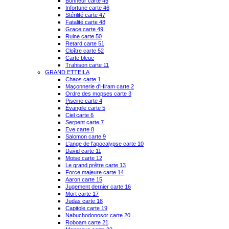
Bonheur carte 45
Infortune carte 46
Stérilité carte 47
Fatalité carte 48
Grace carte 49
Ruine carte 50
Retard carte 51
Cloître carte 52
Carte bleue
Trahison carte 11
GRAND ETTEILA
Chaos carte 1
Maçonnerie d'Hiram carte 2
Ordre des mopses carte 3
Piscine carte 4
Évangile carte 5
Ciel carte 6
Serpent carte 7
Eve carte 8
Salomon carte 9
L'ange de l'apocalypse carte 10
David carte 11
Moise carte 12
Le grand prêtre carte 13
Force majeure carte 14
Aaron carte 15
Jugement dernier carte 16
Mort carte 17
Judas carte 18
Capitole carte 19
Nabuchodonosor carte 20
Roboam carte 21