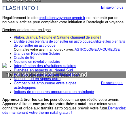
FLASH INFO !
En savoir plus
Régulièrement le site
predictionsvoyance-avenir.fr
est alimenté par de
nouveaux articles pour compléter votre initiation à l'astrologie et voyance.
Derniers articles mis en ligne
:
Pluton, Uranus, Neptune et Saturne changent de signe !
L'utilité et les bienfaits de consulter un astrologueL'utilité et les bienfaits
de consulter un astrologue
Connaître votre avenir amoureux avec
ASTROLOGIE AMOUREUSE
Uranus en Révolution Solaire
Oracle de Gé
Neptune en révolution solaire
Interprétation des révolutions solaires
Planètes en aspects au Noeud Sud
Tarot Mademoiselle Lenormand
Planètes en conjonction au Noeud Sud
Noeuds sud en signes astro
Compatibilité amoureuse entre signes
En savoir plus
astrologiques
Indices de rencontres amoureuses en astrologie
Apprenez à tirer les cartes
pour découvrir ce que révèle votre avenir.
Apprenez à lire et
comprendre votre thème natal
, pour mieux vous
connaître et grâce aux transits astrologiques prévoir votre futur.
Demandez
dès maintenant votre thème natal gratuit !