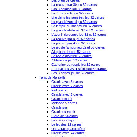
Les 5 jeu 32 cartes
La preuve par 30 jeu 32 cartes
Les 3 coupes jeu 32 cartes
La 7ème carte jeu 32 cartes
Lire dans les pensées jeu 32 cartes
Le grand éventail jeu 32 cartes
Le temple du hasard jeu 32 cartes
La grande étoile jeu 32 et 52 cartes
L'avenir du couple jeu 32 et 52 cartes
La preuve par 9 jeu 52 cartes
La preuve par 4 jeu 32 cartes
Le jeu de l'amour jeu 32 et 52 cartes
A la gitane jeu de 52 cartes
Le bon espoir jeu 52 cartes
A l'italienne jeu 32 cartes
Catherine de russie jeu 32 cartes
Français du XVIII siècle jeu 52 cartes
Les 3 cartes jeu de 52 cartes
Tarot de Marseille
Oracle avec 3 cartes
Oracle avec 7 cartes
Fait précis
Oracle avec 2 cartes
Oracle chiffré
Méthode 5 cartes
Oracle sur
Oracle du miroir
Étoile de Salomon
La croix celtique
Le jeu des 12 cartes
Une affaire particulière
Oracle avec 24 cartes