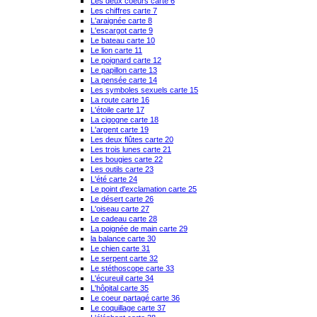
Les deux coeurs carte 6
Les chiffres carte 7
L'araignée carte 8
L'escargot carte 9
Le bateau carte 10
Le lion carte 11
Le poignard carte 12
Le papillon carte 13
La pensée carte 14
Les symboles sexuels carte 15
La route carte 16
L'étoile carte 17
La cigogne carte 18
L'argent carte 19
Les deux flûtes carte 20
Les trois lunes carte 21
Les bougies carte 22
Les outils carte 23
L'été carte 24
Le point d'exclamation carte 25
Le désert carte 26
L'oiseau carte 27
Le cadeau carte 28
La poignée de main carte 29
la balance carte 30
Le chien carte 31
Le serpent carte 32
Le stéthoscope carte 33
L'écureuil carte 34
L'hôpital carte 35
Le coeur partagé carte 36
Le coquillage carte 37