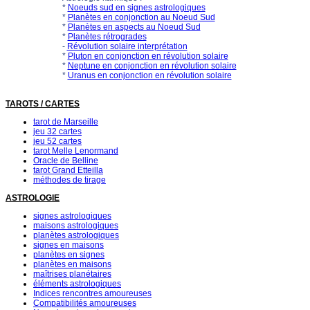
*
Noeuds sud en signes astrologiques
*
Planètes en conjonction au Noeud Sud
*
Planètes en aspects au Noeud Sud
*
Planètes rétrogrades
-
Révolution solaire interprétation
*
Pluton en conjonction en révolution solaire
*
Neptune en conjonction en révolution solaire
*
Uranus en conjonction en révolution solaire
TAROTS / CARTES
tarot de Marseille
jeu 32 cartes
jeu 52 cartes
tarot Melle Lenormand
Oracle de Belline
tarot Grand Etteilla
méthodes de tirage
ASTROLOGIE
signes astrologiques
maisons astrologiques
planètes astrologiques
signes en maisons
planètes en signes
planètes en maisons
maîtrises planétaires
éléments astrologiques
Indices rencontres amoureuses
Compatibilités amoureuses