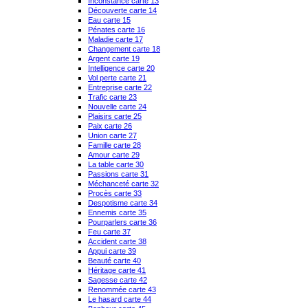
Inconstance carte 13
Découverte carte 14
Eau carte 15
Pénates carte 16
Maladie carte 17
Changement carte 18
Argent carte 19
Intelligence carte 20
Vol perte carte 21
Entreprise carte 22
Trafic carte 23
Nouvelle carte 24
Plaisirs carte 25
Paix carte 26
Union carte 27
Famille carte 28
Amour carte 29
La table carte 30
Passions carte 31
Méchanceté carte 32
Procès carte 33
Despotisme carte 34
Ennemis carte 35
Pourparlers carte 36
Feu carte 37
Accident carte 38
Appui carte 39
Beauté carte 40
Héritage carte 41
Sagesse carte 42
Renommée carte 43
Le hasard carte 44