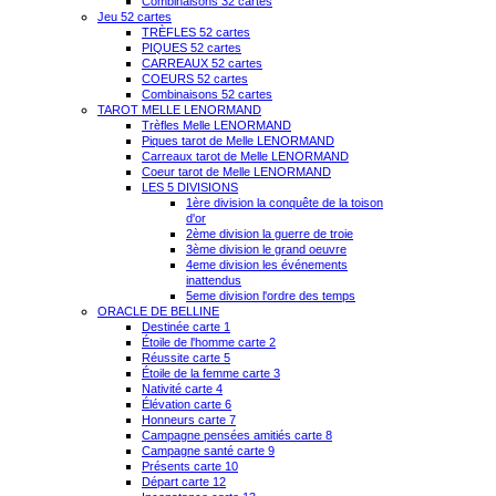
Combinaisons 32 cartes
Jeu 52 cartes
TRÈFLES 52 cartes
PIQUES 52 cartes
CARREAUX 52 cartes
COEURS 52 cartes
Combinaisons 52 cartes
TAROT MELLE LENORMAND
Trèfles Melle LENORMAND
Piques tarot de Melle LENORMAND
Carreaux tarot de Melle LENORMAND
Coeur tarot de Melle LENORMAND
LES 5 DIVISIONS
1ère division la conquête de la toison
d'or
2ème division la guerre de troie
3ème division le grand oeuvre
4eme division les événements
inattendus
5eme division l'ordre des temps
ORACLE DE BELLINE
Destinée carte 1
Étoile de l'homme carte 2
Réussite carte 5
Étoile de la femme carte 3
Nativité carte 4
Élévation carte 6
Honneurs carte 7
Campagne pensées amitiés carte 8
Campagne santé carte 9
Présents carte 10
Départ carte 12