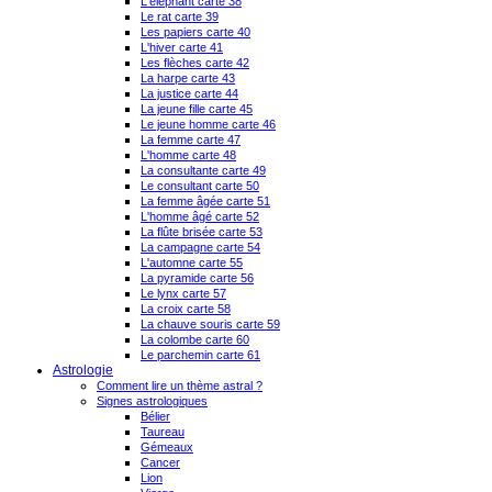
L'éléphant carte 38
Le rat carte 39
Les papiers carte 40
L'hiver carte 41
Les flèches carte 42
La harpe carte 43
La justice carte 44
La jeune fille carte 45
Le jeune homme carte 46
La femme carte 47
L'homme carte 48
La consultante carte 49
Le consultant carte 50
La femme âgée carte 51
L'homme âgé carte 52
La flûte brisée carte 53
La campagne carte 54
L'automne carte 55
La pyramide carte 56
Le lynx carte 57
La croix carte 58
La chauve souris carte 59
La colombe carte 60
Le parchemin carte 61
Astrologie
Comment lire un thème astral ?
Signes astrologiques
Bélier
Taureau
Gémeaux
Cancer
Lion