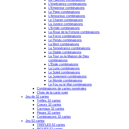
L'Impératrice combinaisons
L'Empereur combinaisons
Le Pape combinaisons
L'Amoureux combinaisons
Le Chariot combinaisons
La Justice combinaisons
L'Ermite combinaisons
La Roue de la Fortune combinaisons
La Force combinaisons
Le Pendu combinaisons
La Mort combinaisons
La Tempérance combinaisons
Le Diable combinaisons
La Tour ou la Maison de Dieu
combinaisons
L'Étoile combinaisons
La Lune combinaisons
Le Soleil combinaisons
Le Jugement combinaisons
Le Monde combinaisons
Le Fou ou le Mat combinaisons
Combinaisons de cartes numérales
Choix de la carte sujet
Jeu de 32 cartes
Trèfles 32 cartes
Coeurs 32 cartes
Carreaux 32 cartes
Piques 32 cartes
Combinaisons 32 cartes
Jeu 52 cartes
TRÈFLES 52 cartes
PIQUES 52 cartes