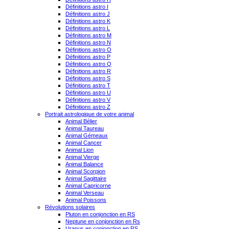
Définitions astro I
Définitions astro J
Définitions astro K
Définitions astro L
Définitions astro M
Définitions astro N
Définitions astro O
Définitions astro P
Définitions astro Q
Définitions astro R
Définitions astro S
Définitions astro T
Définitions astro U
Définitions astro V
Définitions astro Z
Portrait astrologique de votre animal
Animal Bélier
Animal Taureau
Animal Gémeaux
Animal Cancer
Animal Lion
Animal Vierge
Animal Balance
Animal Scorpion
Animal Sagittaire
Animal Capricorne
Animal Verseau
Animal Poissons
Révolutions solaires
Pluton en conjonction en RS
Neptune en conjonction en Rs
Uranus en conjonction en RS