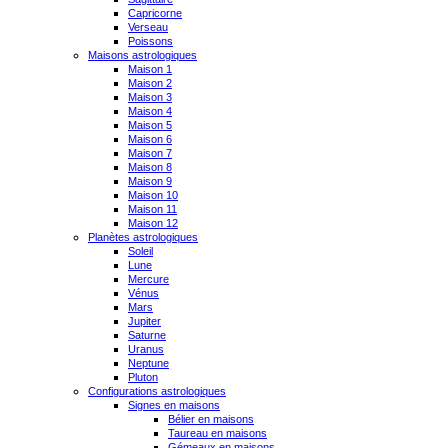
Capricorne
Verseau
Poissons
Maisons astrologiques
Maison 1
Maison 2
Maison 3
Maison 4
Maison 5
Maison 6
Maison 7
Maison 8
Maison 9
Maison 10
Maison 11
Maison 12
Planètes astrologiques
Soleil
Lune
Mercure
Vénus
Mars
Jupiter
Saturne
Uranus
Neptune
Pluton
Configurations astrologiques
Signes en maisons
Bélier en maisons
Taureau en maisons
Gémeaux en maisons