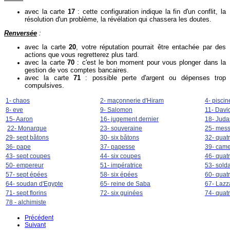
avec la carte
17
: cette configuration indique la fin d'un conflit, la
résolution d'un problème, la révélation qui chassera les doutes.
Renversée
:
avec la carte
20
, votre réputation pourrait être entachée par des
actions que vous regretterez plus tard.
avec la carte
70
: c'est le bon moment pour vous plonger dans la
gestion de vos comptes bancaires.
avec la carte
71
: possible perte d'argent ou dépenses trop
compulsives.
1- chaos
2- maçonnerie d'Hiram
4- piscin
8- eve
9- Salomon
11- Davi
15- Aaron
16- jugement dernier
18- Juda
22- Monarque
23- souveraine
25- mes
29- sept bâtons
30- six bâtons
32- quat
36- pape
37- papesse
39- came
43- sept coupes
44- six coupes
46- quat
50- empereur
51- impératrice
53- solda
57- sept épées
58- six épées
60- quat
64- soudan d'Egypte
65- reine de Saba
67- Lazz
71- sept florins
72- six guinées
74- quat
78 - alchimiste
Précédent
Suivant