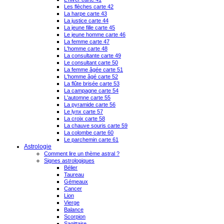
Les flèches carte 42
La harpe carte 43
La justice carte 44
La jeune fille carte 45
Le jeune homme carte 46
La femme carte 47
L'homme carte 48
La consultante carte 49
Le consultant carte 50
La femme âgée carte 51
L'homme âgé carte 52
La flûte brisée carte 53
La campagne carte 54
L'automne carte 55
La pyramide carte 56
Le lynx carte 57
La croix carte 58
La chauve souris carte 59
La colombe carte 60
Le parchemin carte 61
Astrologie
Comment lire un thème astral ?
Signes astrologiques
Bélier
Taureau
Gémeaux
Cancer
Lion
Vierge
Balance
Scorpion
Sagittaire