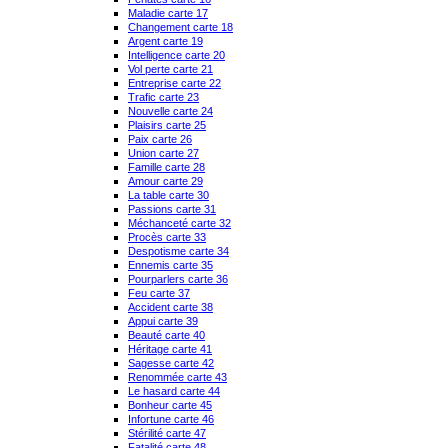
Maladie carte 17
Changement carte 18
Argent carte 19
Intelligence carte 20
Vol perte carte 21
Entreprise carte 22
Trafic carte 23
Nouvelle carte 24
Plaisirs carte 25
Paix carte 26
Union carte 27
Famille carte 28
Amour carte 29
La table carte 30
Passions carte 31
Méchanceté carte 32
Procès carte 33
Despotisme carte 34
Ennemis carte 35
Pourparlers carte 36
Feu carte 37
Accident carte 38
Appui carte 39
Beauté carte 40
Héritage carte 41
Sagesse carte 42
Renommée carte 43
Le hasard carte 44
Bonheur carte 45
Infortune carte 46
Stérilité carte 47
Fatalité carte 48