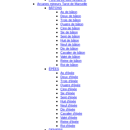
Arcanes mineurs Tarot de Marseille
BÂTONS
As de bâton
Deux de bâton
Trois de bâton
Quatre de bâton
Cinq de bâton
Six de bâton
Sept de bâton
Huit de bâton
Neuf de bâton
Dix de bâton
Cavalier de bâton
Valet de bâton
Reine de bâton
Roi de bâton
ÉPÉES
As d'épée
Deux d'épée
Trois d'épée
Quatre d'épée
Cinq d'épée
Six d'épée
Sept d'épée
Huit d'épée
Neuf d'épée
Dix d'épée
Cavalier d'épée
Valet d'épée
Reine d'épée
Roi d'épée
DENIERS