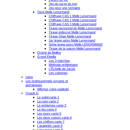
Jeu du oui et du non
Jeu pour une semaine
Tarot Melle Lenormand
Chiffrage CAS 1 Melle Lenormand
Chiffrage CAS 2 Melle Lenormand
Chiffrage CAS 3 Melle Lenormand
Tirage personnel de Melle Lenormand
Tirage indiscret Melle Lenormand
Tirage Gitan Melle Lenormand
1er tirage astro Melle Lenormand
2ème tirage astro Melle LENORMAND
Tirage de la saison Melle Lenormand
Oracle de Belline
Grand Etteilla
Les 3 marches
Méthode préliminaire
L'Échelle de Jacob
Les colonnes
Liens
Les professionnels voyants et
astrologues
Affichez votre publicité
Oracle G
Le soleil carte 1
La rose carte 2
Le printemps carte 3
Le feu carte 4
Les tours carte 5
Les deux coeurs carte 6
Les chiffres carte 7
L'araignée carte 8
L'escargot carte 9