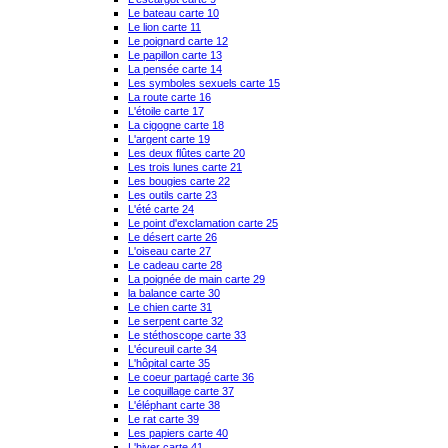
Le bateau carte 10
Le lion carte 11
Le poignard carte 12
Le papillon carte 13
La pensée carte 14
Les symboles sexuels carte 15
La route carte 16
L'étoile carte 17
La cigogne carte 18
L'argent carte 19
Les deux flûtes carte 20
Les trois lunes carte 21
Les bougies carte 22
Les outils carte 23
L'été carte 24
Le point d'exclamation carte 25
Le désert carte 26
L'oiseau carte 27
Le cadeau carte 28
La poignée de main carte 29
la balance carte 30
Le chien carte 31
Le serpent carte 32
Le stéthoscope carte 33
L'écureuil carte 34
L'hôpital carte 35
Le coeur partagé carte 36
Le coquillage carte 37
L'éléphant carte 38
Le rat carte 39
Les papiers carte 40
L'hiver carte 41