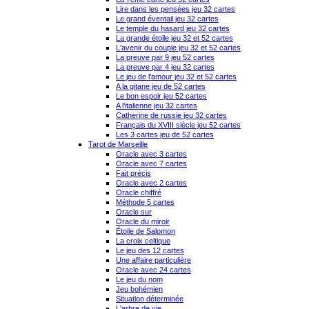
Lire dans les pensées jeu 32 cartes
Le grand éventail jeu 32 cartes
Le temple du hasard jeu 32 cartes
La grande étoile jeu 32 et 52 cartes
L'avenir du couple jeu 32 et 52 cartes
La preuve par 9 jeu 52 cartes
La preuve par 4 jeu 32 cartes
Le jeu de l'amour jeu 32 et 52 cartes
A la gitane jeu de 52 cartes
Le bon espoir jeu 52 cartes
A l'italienne jeu 32 cartes
Catherine de russie jeu 32 cartes
Français du XVIII siècle jeu 52 cartes
Les 3 cartes jeu de 52 cartes
Tarot de Marseille
Oracle avec 3 cartes
Oracle avec 7 cartes
Fait précis
Oracle avec 2 cartes
Oracle chiffré
Méthode 5 cartes
Oracle sur
Oracle du miroir
Étoile de Salomon
La croix celtique
Le jeu des 12 cartes
Une affaire particulière
Oracle avec 24 cartes
Le jeu du nom
Jeu bohémien
Situation déterminée
L'arbre de vie