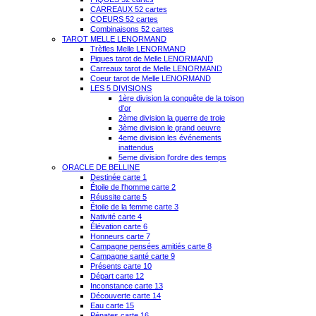
CARREAUX 52 cartes
COEURS 52 cartes
Combinaisons 52 cartes
TAROT MELLE LENORMAND
Trèfles Melle LENORMAND
Piques tarot de Melle LENORMAND
Carreaux tarot de Melle LENORMAND
Coeur tarot de Melle LENORMAND
LES 5 DIVISIONS
1ère division la conquête de la toison
d'or
2ème division la guerre de troie
3ème division le grand oeuvre
4eme division les événements
inattendus
5eme division l'ordre des temps
ORACLE DE BELLINE
Destinée carte 1
Étoile de l'homme carte 2
Réussite carte 5
Étoile de la femme carte 3
Nativité carte 4
Élévation carte 6
Honneurs carte 7
Campagne pensées amitiés carte 8
Campagne santé carte 9
Présents carte 10
Départ carte 12
Inconstance carte 13
Découverte carte 14
Eau carte 15
Pénates carte 16