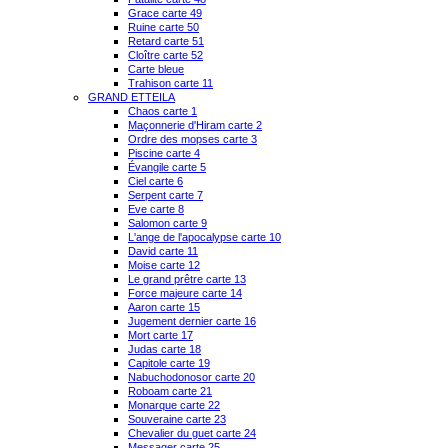
Grace carte 49
Ruine carte 50
Retard carte 51
Cloître carte 52
Carte bleue
Trahison carte 11
GRAND ETTEILA
Chaos carte 1
Maçonnerie d'Hiram carte 2
Ordre des mopses carte 3
Piscine carte 4
Évangile carte 5
Ciel carte 6
Serpent carte 7
Eve carte 8
Salomon carte 9
L'ange de l'apocalypse carte 10
David carte 11
Moise carte 12
Le grand prêtre carte 13
Force majeure carte 14
Aaron carte 15
Jugement dernier carte 16
Mort carte 17
Judas carte 18
Capitole carte 19
Nabuchodonosor carte 20
Roboam carte 21
Monarque carte 22
Souveraine carte 23
Chevalier du guet carte 24
Messager carte 25