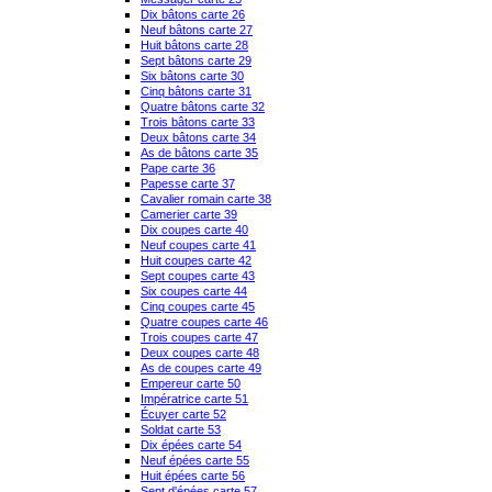
Dix bâtons carte 26
Neuf bâtons carte 27
Huit bâtons carte 28
Sept bâtons carte 29
Six bâtons carte 30
Cinq bâtons carte 31
Quatre bâtons carte 32
Trois bâtons carte 33
Deux bâtons carte 34
As de bâtons carte 35
Pape carte 36
Papesse carte 37
Cavalier romain carte 38
Camerier carte 39
Dix coupes carte 40
Neuf coupes carte 41
Huit coupes carte 42
Sept coupes carte 43
Six coupes carte 44
Cinq coupes carte 45
Quatre coupes carte 46
Trois coupes carte 47
Deux coupes carte 48
As de coupes carte 49
Empereur carte 50
Impératrice carte 51
Écuyer carte 52
Soldat carte 53
Dix épées carte 54
Neuf épées carte 55
Huit épées carte 56
Sept d'épées carte 57