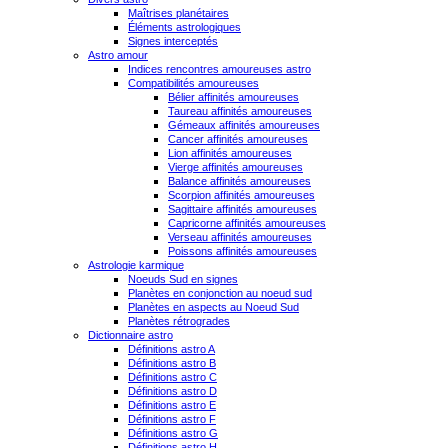
Maîtrises planétaires
Éléments astrologiques
Signes interceptés
Astro amour
Indices rencontres amoureuses astro
Compatibilités amoureuses
Bélier affinités amoureuses
Taureau affinités amoureuses
Gémeaux affinités amoureuses
Cancer affinités amoureuses
Lion affinités amoureuses
Vierge affinités amoureuses
Balance affinités amoureuses
Scorpion affinités amoureuses
Sagittaire affinités amoureuses
Capricorne affinités amoureuses
Verseau affinités amoureuses
Poissons affinités amoureuses
Astrologie karmique
Noeuds Sud en signes
Planètes en conjonction au noeud sud
Planètes en aspects au Noeud Sud
Planètes rétrogrades
Dictionnaire astro
Définitions astro A
Définitions astro B
Définitions astro C
Définitions astro D
Définitions astro E
Définitions astro F
Définitions astro G
Définitions astro H