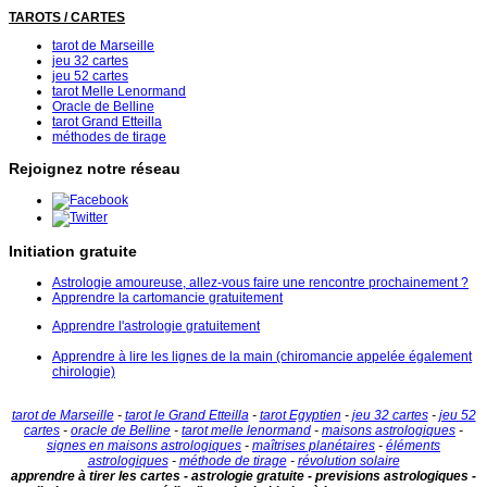
TAROTS / CARTES
tarot de Marseille
jeu 32 cartes
jeu 52 cartes
tarot Melle Lenormand
Oracle de Belline
tarot Grand Etteilla
méthodes de tirage
Rejoignez notre réseau
Initiation gratuite
Astrologie amoureuse, allez-vous faire une rencontre prochainement ?
Apprendre la cartomancie gratuitement
Apprendre l'astrologie gratuitement
Apprendre à lire les lignes de la main (chiromancie appelée également
chirologie)
tarot de Marseille
-
tarot le Grand Etteilla
-
tarot Egyptien
-
jeu 32 cartes
-
jeu 52
cartes
-
oracle de Belline
-
tarot melle lenormand
-
maisons astrologiques
-
signes en maisons astrologiques
-
maîtrises planétaires
-
éléments
astrologiques
-
méthode de tirage
-
révolution solaire
apprendre à tirer les cartes - astrologie gratuite - previsions astrologiques -