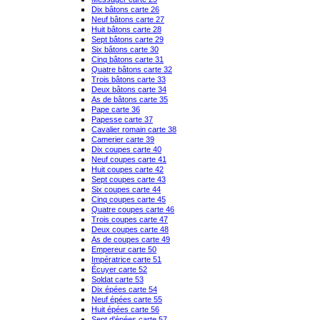
Dix bâtons carte 26
Neuf bâtons carte 27
Huit bâtons carte 28
Sept bâtons carte 29
Six bâtons carte 30
Cinq bâtons carte 31
Quatre bâtons carte 32
Trois bâtons carte 33
Deux bâtons carte 34
As de bâtons carte 35
Pape carte 36
Papesse carte 37
Cavalier romain carte 38
Camerier carte 39
Dix coupes carte 40
Neuf coupes carte 41
Huit coupes carte 42
Sept coupes carte 43
Six coupes carte 44
Cinq coupes carte 45
Quatre coupes carte 46
Trois coupes carte 47
Deux coupes carte 48
As de coupes carte 49
Empereur carte 50
Impératrice carte 51
Écuyer carte 52
Soldat carte 53
Dix épées carte 54
Neuf épées carte 55
Huit épées carte 56
Sept d'épées carte 57