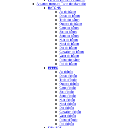
Arcanes mineurs Tarot de Marseille
BÂTONS
As de bâton
Deux de bâton
Trois de bâton
Quatre de bâton
Cinq de bâton
Six de bâton
Sept de bâton
Huit de bâton
Neuf de bâton
Dix de bâton
Cavalier de bâton
Valet de bâton
Reine de bâton
Roi de bâton
ÉPÉES
As d'épée
Deux d'épée
Trois d'épée
Quatre d'épée
Cinq d'épée
Six d'épée
Sept d'épée
Huit d'épée
Neuf d'épée
Dix d'épée
Cavalier d'épée
Valet d'épée
Reine d'épée
Roi d'épée
DENIERS