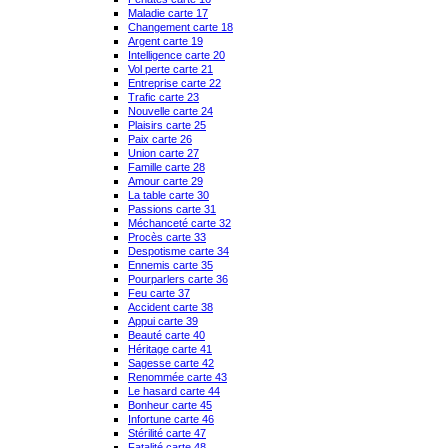
Maladie carte 17
Changement carte 18
Argent carte 19
Intelligence carte 20
Vol perte carte 21
Entreprise carte 22
Trafic carte 23
Nouvelle carte 24
Plaisirs carte 25
Paix carte 26
Union carte 27
Famille carte 28
Amour carte 29
La table carte 30
Passions carte 31
Méchanceté carte 32
Procès carte 33
Despotisme carte 34
Ennemis carte 35
Pourparlers carte 36
Feu carte 37
Accident carte 38
Appui carte 39
Beauté carte 40
Héritage carte 41
Sagesse carte 42
Renommée carte 43
Le hasard carte 44
Bonheur carte 45
Infortune carte 46
Stérilité carte 47
Fatalité carte 48