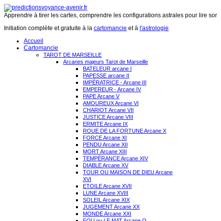
Apprendre à tirer les cartes, comprendre les configurations astrales pour lire son 
Initiation complète et gratuite à la
cartomancie
et à
l'astrologie
Accueil
Cartomancie
TAROT DE MARSEILLE
Arcanes majeurs Tarot de Marseille
BATELEUR arcane I
PAPESSE arcane II
IMPÉRATRICE - Arcane III
EMPEREUR - Arcane IV
PAPE Arcane V
AMOUREUX Arcane VI
CHARIOT Arcane VII
JUSTICE Arcane VIII
ERMITE Arcane IX
ROUE DE LA FORTUNE Arcane X
FORCE Arcane XI
PENDU Arcane XII
MORT Arcane XIII
TEMPÉRANCE Arcane XIV
DIABLE Arcane XV
TOUR OU MAISON DE DIEU Arcane
XVI
ETOILE Arcane XVII
LUNE Arcane XVIII
SOLEIL Arcane XIX
JUGEMENT Arcane XX
MONDE Arcane XXI
FOU ou LE MAT Arcane O