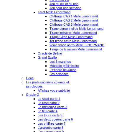
Jeu du oui et du non
Jeu pour une semaine
Tarot Melle Lenormand
Chiffrage CAS 1 Melle Lenormand
Chiffrage CAS 2 Melle Lenormand
Chiffrage CAS 3 Melle Lenormand
Tirage personnel de Melle Lenormand
Tirage indiscret Melle Lenormand
Tirage Gitan Melle Lenormand
1er tirage astro Melle Lenormand
2ème tirage astro Melle LENORMAND
Tirage de la saison Melle Lenormand
Oracle de Belline
Grand Etteilla
Les 3 marches
Méthode préliminaire
L'Échelle de Jacob
Les colonnes
Liens
Les professionnels voyants et
astrologues
Affichez votre publicité
Oracle G
Le soleil carte 1
La rose carte 2
Le printemps carte 3
Le feu carte 4
Les tours carte 5
Les deux coeurs carte 6
Les chiffres carte 7
L'araignée carte 8
L'escargot carte 9