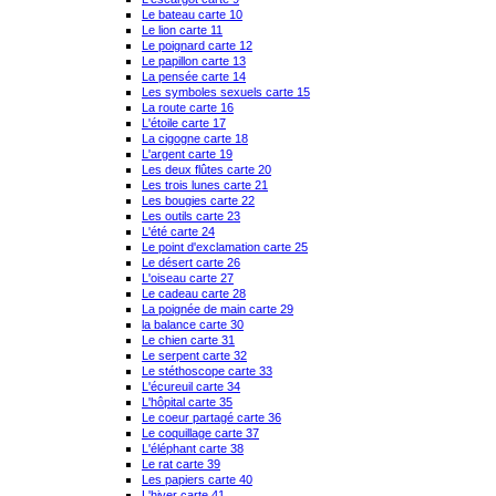
Le bateau carte 10
Le lion carte 11
Le poignard carte 12
Le papillon carte 13
La pensée carte 14
Les symboles sexuels carte 15
La route carte 16
L'étoile carte 17
La cigogne carte 18
L'argent carte 19
Les deux flûtes carte 20
Les trois lunes carte 21
Les bougies carte 22
Les outils carte 23
L'été carte 24
Le point d'exclamation carte 25
Le désert carte 26
L'oiseau carte 27
Le cadeau carte 28
La poignée de main carte 29
la balance carte 30
Le chien carte 31
Le serpent carte 32
Le stéthoscope carte 33
L'écureuil carte 34
L'hôpital carte 35
Le coeur partagé carte 36
Le coquillage carte 37
L'éléphant carte 38
Le rat carte 39
Les papiers carte 40
L'hiver carte 41