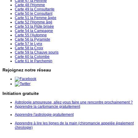
Carte 47 la Femme
Carte 48 l'Homme
Carte 49 la Consultante
Carte 50 le Consultant
Carte 51 la Femme âgée
Carte 52 l'Homme âgé
Carte 53 la Flûte brisée
Carte 54 la Campagne
Carte 55 l'Automne
Carte 56 la Pyramide
Carte 57 le Lynx
Carte 58 la Croix
Carte 59 la Chauve souris
Carte 60 la Colombe
Carte 61 le Parchemin
Rejoignez notre réseau
Initiation gratuite
Astrologie amoureuse, allez-vous faire une rencontre prochainement ?
Apprendre la cartomancie gratuitement
Apprendre l'astrologie gratuitement
Apprendre à lire les lignes de la main (chiromancie appelée également
chirologie)