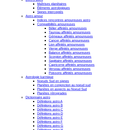
Maîtrises planétaires
Éléments astrologiques
Signes interceptés
Astro amour
Indices rencontres amoureuses astro
Compatibilités amoureuses
Bélier affinités amoureuses
Taureau affinités amoureuses
Gémeaux affinités amoureuses
Cancer affinités amoureuses
Lion affinités amoureuses
Vierge affinités amoureuses
Balance affinités amoureuses
Scorpion affinités amoureuses
Sagittaire affinités amoureuses
Capricorne affinités amoureuses
Verseau affinités amoureuses
Poissons affinités amoureuses
Astrologie karmique
Noeuds Sud en signes
Planètes en conjonction au noeud sud
Planètes en aspects au Noeud Sud
Planètes rétrogrades
Dictionnaire astro
Définitions astro A
Définitions astro B
Définitions astro C
Définitions astro D
Définitions astro E
Définitions astro F
Définitions astro G
Définitions astro H