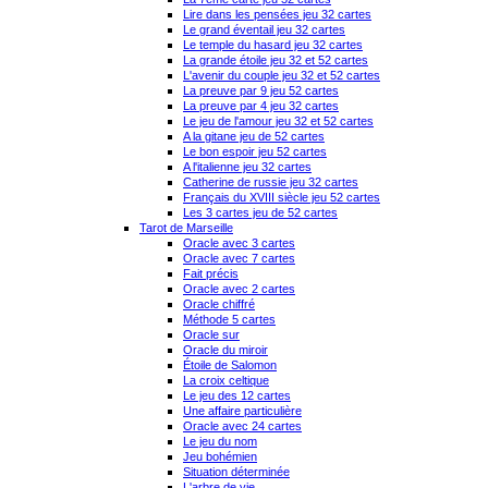
Lire dans les pensées jeu 32 cartes
Le grand éventail jeu 32 cartes
Le temple du hasard jeu 32 cartes
La grande étoile jeu 32 et 52 cartes
L'avenir du couple jeu 32 et 52 cartes
La preuve par 9 jeu 52 cartes
La preuve par 4 jeu 32 cartes
Le jeu de l'amour jeu 32 et 52 cartes
A la gitane jeu de 52 cartes
Le bon espoir jeu 52 cartes
A l'italienne jeu 32 cartes
Catherine de russie jeu 32 cartes
Français du XVIII siècle jeu 52 cartes
Les 3 cartes jeu de 52 cartes
Tarot de Marseille
Oracle avec 3 cartes
Oracle avec 7 cartes
Fait précis
Oracle avec 2 cartes
Oracle chiffré
Méthode 5 cartes
Oracle sur
Oracle du miroir
Étoile de Salomon
La croix celtique
Le jeu des 12 cartes
Une affaire particulière
Oracle avec 24 cartes
Le jeu du nom
Jeu bohémien
Situation déterminée
L'arbre de vie