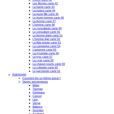
Les flèches carte 42
La harpe carte 43
La justice carte 44
La jeune fille carte 45
Le jeune homme carte 46
La femme carte 47
L'homme carte 48
La consultante carte 49
Le consultant carte 50
La femme âgée carte 51
L'homme âgé carte 52
La flûte brisée carte 53
La campagne carte 54
L'automne carte 55
La pyramide carte 56
Le lynx carte 57
La croix carte 58
La chauve souris carte 59
La colombe carte 60
Le parchemin carte 61
Astrologie
Comment lire un thème astral ?
Signes astrologiques
Bélier
Taureau
Gémeaux
Cancer
Lion
Vierge
Balance
Scorpion
Sagittaire