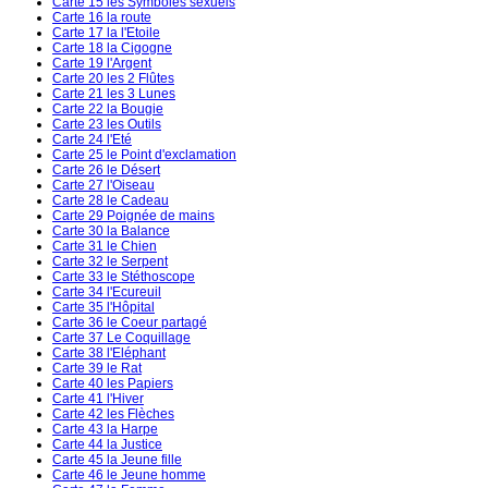
Carte 15 les Symboles sexuels
Carte 16 la route
Carte 17 la l'Etoile
Carte 18 la Cigogne
Carte 19 l'Argent
Carte 20 les 2 Flûtes
Carte 21 les 3 Lunes
Carte 22 la Bougie
Carte 23 les Outils
Carte 24 l'Eté
Carte 25 le Point d'exclamation
Carte 26 le Désert
Carte 27 l'Oiseau
Carte 28 le Cadeau
Carte 29 Poignée de mains
Carte 30 la Balance
Carte 31 le Chien
Carte 32 le Serpent
Carte 33 le Stéthoscope
Carte 34 l'Ecureuil
Carte 35 l'Hôpital
Carte 36 le Coeur partagé
Carte 37 Le Coquillage
Carte 38 l'Eléphant
Carte 39 le Rat
Carte 40 les Papiers
Carte 41 l'Hiver
Carte 42 les Flèches
Carte 43 la Harpe
Carte 44 la Justice
Carte 45 la Jeune fille
Carte 46 le Jeune homme