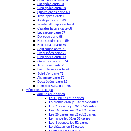
Six épées carte 58
Cinq épées carte 59
Quatre épées carte 60
Trois épées carte 61
As d'épées carte 63
Soudan d'Egypte carte 64
Cavalier tartare carte 66
Lazzarone carte 67
Dix écus carte 68
Neuf sequins carte 69
Huit ducats carte 70
Sept florins carte 71
Six guinées carte 72
Cinq onces carte 73
Quatre écus carte 74
Trois écus carte 75
Deux deniers carte 76
Soleil d'or carte 77
Alchimiste carte 78
Deux épées carte 62
Reine de Saba carte 65
Méthodes de tirage
Jeu 32 et 52 cartes
Le 11 jeu 32 et 52 cartes
La grande croix jeu 32 et 52 cartes
Les 7 paquets jeu 32 et 52 cartes
Les 15 cartes jeu 32 et 52 cartes
Les 25 cartes jeu 32 et 52 cartes
Le monde jeu 32 et 52 cartes
Les 4 paquets jeu 52 cartes
Le château jeu 52 cartes
L'horloge jeu 52 cartes