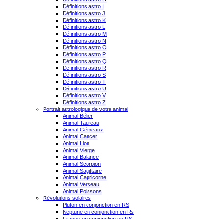
Définitions astro I
Définitions astro J
Définitions astro K
Définitions astro L
Définitions astro M
Définitions astro N
Définitions astro O
Définitions astro P
Définitions astro Q
Définitions astro R
Définitions astro S
Définitions astro T
Définitions astro U
Définitions astro V
Définitions astro Z
Portrait astrologique de votre animal
Animal Bélier
Animal Taureau
Animal Gémeaux
Animal Cancer
Animal Lion
Animal Vierge
Animal Balance
Animal Scorpion
Animal Sagittaire
Animal Capricorne
Animal Verseau
Animal Poissons
Révolutions solaires
Pluton en conjonction en RS
Neptune en conjonction en Rs
Uranus en conjonction en RS