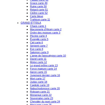
Grace carte 49
Ruine carte 50
Retard carte 51
Cloître carte 52
Carte bleue
Trahison carte 11
GRAND ETTEILA
Chaos carte 1
Maçonnerie d'Hiram carte 2
Ordre des mopses carte 3
Piscine carte 4
Évangile carte 5
Ciel carte 6
Serpent carte 7
Eve carte 8
Salomon carte 9
L'ange de l'apocalypse carte 10
David carte 11
Moise carte 12
Le grand prêtre carte 13
Force majeure carte 14
Aaron carte 15
Jugement dernier carte 16
Mort carte 17
Judas carte 18
Capitole carte 19
Nabuchodonosor carte 20
Roboam carte 21
Monarque carte 22
Souveraine carte 23
Chevalier du guet carte 24
Messager carte 25