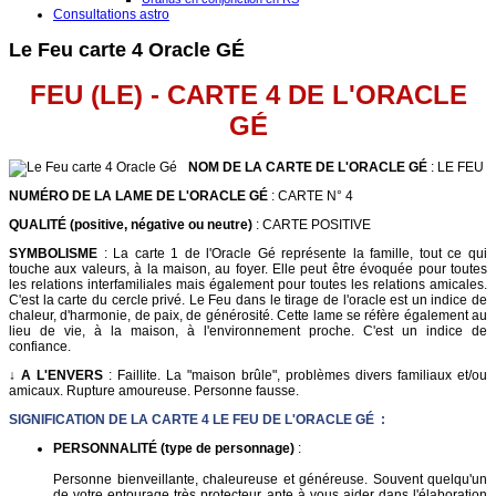
Consultations astro
Le Feu carte 4 Oracle GÉ
FEU (LE) - CARTE 4 DE L'ORACLE
G
É
NOM DE LA CARTE DE L'ORACLE GÉ
: LE FEU
NUMÉRO DE LA LAME DE L'ORACLE GÉ
: CARTE N° 4
QUALITÉ (positive, négative ou neutre)
: CARTE POSITIVE
SYMBOLISME
: La carte 1 de l'Oracle Gé représente la famille, tout ce qui
touche aux valeurs, à la maison, au foyer. Elle peut être évoquée pour toutes
les relations interfamiliales mais également pour toutes les relations amicales.
C'est la carte du cercle privé. Le Feu dans le tirage de l'oracle est un indice de
chaleur, d'harmonie, de paix, de générosité. Cette lame se réfère également au
lieu de vie, à la maison, à l'environnement proche. C'est un indice de
confiance.
↓ A L'ENVERS
: Faillite. La "maison brûle", problèmes divers familiaux et/ou
amicaux. Rupture amoureuse. Personne fausse.
SIGNIFICATION DE LA CARTE 4 LE FEU DE L'ORACLE GÉ :
PERSONNALITÉ (type de personnage)
:
Personne bienveillante, chaleureuse et généreuse. Souvent quelqu'un
de votre entourage très protecteur apte à vous aider dans l'élaboration