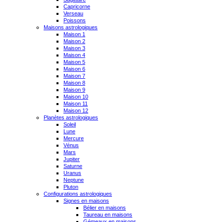
Capricorne
Verseau
Poissons
Maisons astrologiques
Maison 1
Maison 2
Maison 3
Maison 4
Maison 5
Maison 6
Maison 7
Maison 8
Maison 9
Maison 10
Maison 11
Maison 12
Planètes astrologiques
Soleil
Lune
Mercure
Vénus
Mars
Jupiter
Saturne
Uranus
Neptune
Pluton
Configurations astrologiques
Signes en maisons
Bélier en maisons
Taureau en maisons
Gémeaux en maisons