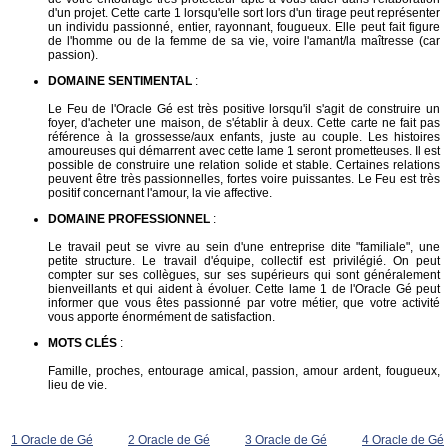
d'un projet. Cette carte 1 lorsqu'elle sort lors d'un tirage peut représenter
un individu passionné, entier, rayonnant, fougueux. Elle peut fait figure
de l'homme ou de la femme de sa vie, voire l'amant/la maîtresse (car
passion).
DOMAINE SENTIMENTAL
:
Le Feu de l'Oracle Gé est très positive lorsqu'il s'agit de construire un
foyer, d'acheter une maison, de s'établir à deux. Cette carte ne fait pas
référence à la grossesse/aux enfants, juste au couple. Les histoires
amoureuses qui démarrent avec cette lame 1 seront prometteuses. Il est
possible de construire une relation solide et stable. Certaines relations
peuvent être très passionnelles, fortes voire puissantes. Le Feu est très
positif concernant l'amour, la vie affective.
DOMAINE PROFESSIONNEL
:
Le travail peut se vivre au sein d'une entreprise dite "familiale", une
petite structure. Le travail d'équipe, collectif est privilégié. On peut
compter sur ses collègues, sur ses supérieurs qui sont généralement
bienveillants et qui aident à évoluer. Cette lame 1 de l'Oracle Gé peut
informer que vous êtes passionné par votre métier, que votre activité
vous apporte énormément de satisfaction.
MOTS CLÉS
:
Famille, proches, entourage amical, passion, amour ardent, fougueux,
lieu de vie.
1 Oracle de Gé
2 Oracle de Gé
3 Oracle de Gé
4 Oracle de Gé