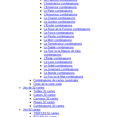
L'Impératrice combinaisons
L'Empereur combinaisons
Le Pape combinaisons
L'Amoureux combinaisons
Le Chariot combinaisons
La Justice combinaisons
L'Ermite combinaisons
La Roue de la Fortune combinaisons
La Force combinaisons
Le Pendu combinaisons
La Mort combinaisons
La Tempérance combinaisons
Le Diable combinaisons
La Tour ou la Maison de Dieu
combinaisons
L'Étoile combinaisons
La Lune combinaisons
Le Soleil combinaisons
Le Jugement combinaisons
Le Monde combinaisons
Le Fou ou le Mat combinaisons
Combinaisons de cartes numérales
Choix de la carte sujet
Jeu de 32 cartes
Trèfles 32 cartes
Coeurs 32 cartes
Carreaux 32 cartes
Piques 32 cartes
Combinaisons 32 cartes
Jeu 52 cartes
TRÈFLES 52 cartes
PIQUES 52 cartes