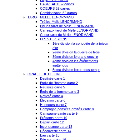
CARREAUX 52 cartes
COEURS 52 cartes
Combinaisons 52 cartes
TAROT MELLE LENORMAND
Trèfles Melle LENORMAND
Piques tarot de Melle LENORMAND
Carreaux tarot de Melle LENORMAND
Coeur tarot de Melle LENORMAND
LES 5 DIVISIONS
1ère division la conquête de la toison
d'or
2ème division la guerre de troie
3ème division le grand oeuvre
4eme division les événements
inattendus
5eme division l'ordre des temps
ORACLE DE BELLINE
Destinée carte 1
Étoile de l'homme carte 2
Réussite carte 5
Étoile de la femme carte 3
Nativité carte 4
Élévation carte 6
Honneurs carte 7
Campagne pensées amitiés carte 8
Campagne santé carte 9
Présents carte 10
Départ carte 12
Inconstance carte 13
Découverte carte 14
Eau carte 15
Pénates carte 16