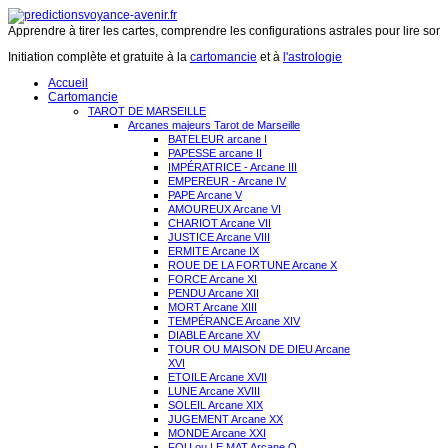
Apprendre à tirer les cartes, comprendre les configurations astrales pour lire son 
Initiation complète et gratuite à la
cartomancie
et à
l'astrologie
Accueil
Cartomancie
TAROT DE MARSEILLE
Arcanes majeurs Tarot de Marseille
BATELEUR arcane I
PAPESSE arcane II
IMPÉRATRICE - Arcane III
EMPEREUR - Arcane IV
PAPE Arcane V
AMOUREUX Arcane VI
CHARIOT Arcane VII
JUSTICE Arcane VIII
ERMITE Arcane IX
ROUE DE LA FORTUNE Arcane X
FORCE Arcane XI
PENDU Arcane XII
MORT Arcane XIII
TEMPÉRANCE Arcane XIV
DIABLE Arcane XV
TOUR OU MAISON DE DIEU Arcane
XVI
ETOILE Arcane XVII
LUNE Arcane XVIII
SOLEIL Arcane XIX
JUGEMENT Arcane XX
MONDE Arcane XXI
FOU ou LE MAT Arcane O