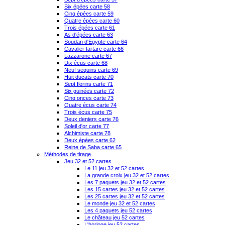
Six épées carte 58
Cinq épées carte 59
Quatre épées carte 60
Trois épées carte 61
As d'épées carte 63
Soudan d'Egypte carte 64
Cavalier tartare carte 66
Lazzarone carte 67
Dix écus carte 68
Neuf sequins carte 69
Huit ducats carte 70
Sept florins carte 71
Six guinées carte 72
Cinq onces carte 73
Quatre écus carte 74
Trois écus carte 75
Deux deniers carte 76
Soleil d'or carte 77
Alchimiste carte 78
Deux épées carte 62
Reine de Saba carte 65
Méthodes de tirage
Jeu 32 et 52 cartes
Le 11 jeu 32 et 52 cartes
La grande croix jeu 32 et 52 cartes
Les 7 paquets jeu 32 et 52 cartes
Les 15 cartes jeu 32 et 52 cartes
Les 25 cartes jeu 32 et 52 cartes
Le monde jeu 32 et 52 cartes
Les 4 paquets jeu 52 cartes
Le château jeu 52 cartes
L'horloge jeu 52 cartes