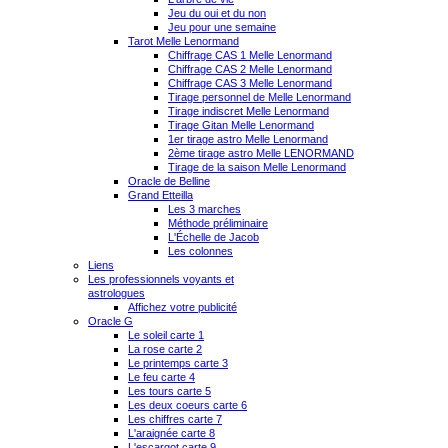
Jeu du oui et du non
Jeu pour une semaine
Tarot Melle Lenormand
Chiffrage CAS 1 Melle Lenormand
Chiffrage CAS 2 Melle Lenormand
Chiffrage CAS 3 Melle Lenormand
Tirage personnel de Melle Lenormand
Tirage indiscret Melle Lenormand
Tirage Gitan Melle Lenormand
1er tirage astro Melle Lenormand
2ème tirage astro Melle LENORMAND
Tirage de la saison Melle Lenormand
Oracle de Belline
Grand Etteilla
Les 3 marches
Méthode préliminaire
L'Échelle de Jacob
Les colonnes
Liens
Les professionnels voyants et
astrologues
Affichez votre publicité
Oracle G
Le soleil carte 1
La rose carte 2
Le printemps carte 3
Le feu carte 4
Les tours carte 5
Les deux coeurs carte 6
Les chiffres carte 7
L'araignée carte 8
L'escargot carte 9