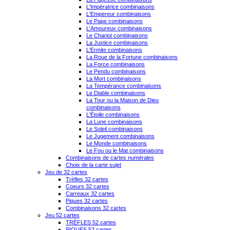
L'Impératrice combinaisons
L'Empereur combinaisons
Le Pape combinaisons
L'Amoureux combinaisons
Le Chariot combinaisons
La Justice combinaisons
L'Ermite combinaisons
La Roue de la Fortune combinaisons
La Force combinaisons
Le Pendu combinaisons
La Mort combinaisons
La Tempérance combinaisons
Le Diable combinaisons
La Tour ou la Maison de Dieu
combinaisons
L'Étoile combinaisons
La Lune combinaisons
Le Soleil combinaisons
Le Jugement combinaisons
Le Monde combinaisons
Le Fou ou le Mat combinaisons
Combinaisons de cartes numérales
Choix de la carte sujet
Jeu de 32 cartes
Trèfles 32 cartes
Coeurs 32 cartes
Carreaux 32 cartes
Piques 32 cartes
Combinaisons 32 cartes
Jeu 52 cartes
TRÈFLES 52 cartes
PIQUES 52 cartes