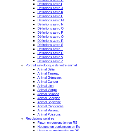
Définitions astro I
Définitions astro J
Définitions astro K
Définitions astro L
Définitions astro M
Définitions astro N
Définitions astro O
Définitions astro P
Définitions astro Q
Définitions astro R
Définitions astro S
Définitions astro T
Définitions astro U
Définitions astro V
Définitions astro Z
Portrait astrologique de votre animal
Animal Bélier
Animal Taureau
Animal Gémeaux
Animal Cancer
Animal Lion
Animal Vierge
Animal Balance
Animal Scorpion
Animal Sagittaire
Animal Capricorne
Animal Verseau
Animal Poissons
Révolutions solaires
Pluton en conjonction en RS
Neptune en conjonction en Rs
Uranus en conjonction en RS