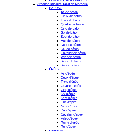
Arcanes mineurs Tarot de Marseille
BÂTONS
As de bâton
Deux de bâton
Trois de bâton
Quatre de bâton
Cinq de bâton
Six de bâton
Sept de bâton
Huit de bâton
Neuf de bâton
Dix de bâton
Cavalier de bâton
Valet de bâton
Reine de bâton
Roi de bâton
ÉPÉES
As d'épée
Deux d'épée
Trois d'épée
Quatre d'épée
Cinq d'épée
Six d'épée
Sept d'épée
Huit d'épée
Neuf d'épée
Dix d'épée
Cavalier d'épée
Valet d'épée
Reine d'épée
Roi d'épée
DENIERS