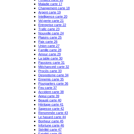
Maladie carte 17
Changement carte 18
Argent carte 19
Intelligence carte 20
Vol perte carte 21
Entreprise carte 22
Trafic carte 23
Nouvelle carte 24
Plaisirs carte 25
Paix carte 26
Union carte 27
Famille carte 28
Amour carte 29
La table carte 30
Passions carte 31
Méchanceté carte 32
Procès carte 33
Despotisme carte 34
Ennemis carte 35
Pourparlers carte 36
Feu carte 37
Accident carte 38
Appui carte 39
Beauté carte 40
Héritage carte 41
Sagesse carte 42
Renommée carte 43
Le hasard carte 44
Bonheur carte 45
Infortune carte 46
Stérilité carte 47
Fatalité carte 48