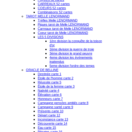
CARREAUX 52 cartes
COEURS 52 cartes
Combinaisons 52 cartes
TAROT MELLE LENORMAND
Trèfles Melle LENORMAND
Piques tarot de Melle LENORMAND
Carreaux tarot de Melle LENORMAND
Coeur tarot de Melle LENORMAND
LES 5 DIVISIONS
1ère division la conquête de la toison
d'or
2ème division la guerre de troie
3ème division le grand oeuvre
4eme division les événements
inattendus
5eme division l'ordre des temps
ORACLE DE BELLINE
Destinée carte 1
Étoile de l'homme carte 2
Réussite carte 5
Étoile de la femme carte 3
Nativité carte 4
Élévation carte 6
Honneurs carte 7
Campagne pensées amitiés carte 8
Campagne santé carte 9
Présents carte 10
Départ carte 12
Inconstance carte 13
Découverte carte 14
Eau carte 15
Pénates carte 16