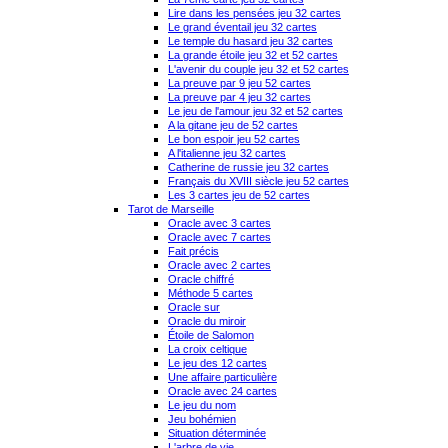
Lire dans les pensées jeu 32 cartes
Le grand éventail jeu 32 cartes
Le temple du hasard jeu 32 cartes
La grande étoile jeu 32 et 52 cartes
L'avenir du couple jeu 32 et 52 cartes
La preuve par 9 jeu 52 cartes
La preuve par 4 jeu 32 cartes
Le jeu de l'amour jeu 32 et 52 cartes
A la gitane jeu de 52 cartes
Le bon espoir jeu 52 cartes
A l'italienne jeu 32 cartes
Catherine de russie jeu 32 cartes
Français du XVIII siècle jeu 52 cartes
Les 3 cartes jeu de 52 cartes
Tarot de Marseille
Oracle avec 3 cartes
Oracle avec 7 cartes
Fait précis
Oracle avec 2 cartes
Oracle chiffré
Méthode 5 cartes
Oracle sur
Oracle du miroir
Étoile de Salomon
La croix celtique
Le jeu des 12 cartes
Une affaire particulière
Oracle avec 24 cartes
Le jeu du nom
Jeu bohémien
Situation déterminée
L'arbre de vie