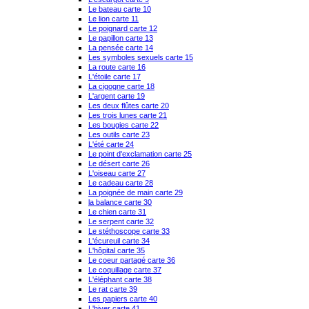
Le bateau carte 10
Le lion carte 11
Le poignard carte 12
Le papillon carte 13
La pensée carte 14
Les symboles sexuels carte 15
La route carte 16
L'étoile carte 17
La cigogne carte 18
L'argent carte 19
Les deux flûtes carte 20
Les trois lunes carte 21
Les bougies carte 22
Les outils carte 23
L'été carte 24
Le point d'exclamation carte 25
Le désert carte 26
L'oiseau carte 27
Le cadeau carte 28
La poignée de main carte 29
la balance carte 30
Le chien carte 31
Le serpent carte 32
Le stéthoscope carte 33
L'écureuil carte 34
L'hôpital carte 35
Le coeur partagé carte 36
Le coquillage carte 37
L'éléphant carte 38
Le rat carte 39
Les papiers carte 40
L'hiver carte 41