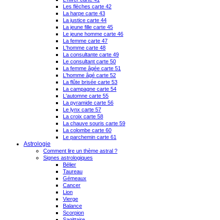
Les flèches carte 42
La harpe carte 43
La justice carte 44
La jeune fille carte 45
Le jeune homme carte 46
La femme carte 47
L'homme carte 48
La consultante carte 49
Le consultant carte 50
La femme âgée carte 51
L'homme âgé carte 52
La flûte brisée carte 53
La campagne carte 54
L'automne carte 55
La pyramide carte 56
Le lynx carte 57
La croix carte 58
La chauve souris carte 59
La colombe carte 60
Le parchemin carte 61
Astrologie
Comment lire un thème astral ?
Signes astrologiques
Bélier
Taureau
Gémeaux
Cancer
Lion
Vierge
Balance
Scorpion
Sagittaire