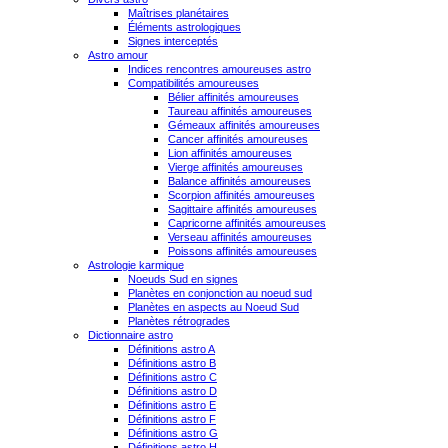
Maîtrises planétaires
Éléments astrologiques
Signes interceptés
Astro amour
Indices rencontres amoureuses astro
Compatibilités amoureuses
Bélier affinités amoureuses
Taureau affinités amoureuses
Gémeaux affinités amoureuses
Cancer affinités amoureuses
Lion affinités amoureuses
Vierge affinités amoureuses
Balance affinités amoureuses
Scorpion affinités amoureuses
Sagittaire affinités amoureuses
Capricorne affinités amoureuses
Verseau affinités amoureuses
Poissons affinités amoureuses
Astrologie karmique
Noeuds Sud en signes
Planètes en conjonction au noeud sud
Planètes en aspects au Noeud Sud
Planètes rétrogrades
Dictionnaire astro
Définitions astro A
Définitions astro B
Définitions astro C
Définitions astro D
Définitions astro E
Définitions astro F
Définitions astro G
Définitions astro H