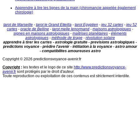
Apprendre à lire les lignes de la main (chiromancie appelée également
chirologie)
tarot de Marseille
-
tarot le Grand Etteilla
-
tarot Egyptien
-
jeu 32 cartes
-
jeu 52
cartes
-
oracle de Belline
-
tarot melle lenormand
-
maisons astrologiques
-
signes en maisons astrologiques
-
maîtrises planétaires
-
éléments
astrologiques
-
méthode de tirage
-
révolution solaire
apprendre à tirer les cartes - astrologie gratuite - previsions astrologiques -
predictions voyance - prédire l'avenir - intitiation à la voyance - astro amour
- compatibilites amoureuses astro
Copyright © 2026 predictionsvoyance-avenir.fr
Copyright
:
les textes et le logo de ce site
http://www.predictionsvoyance-
avenir.fr
sont protégés par le droit d'auteur.
Toute reproduction ou exploitation de ces contenus est strictement interdite.