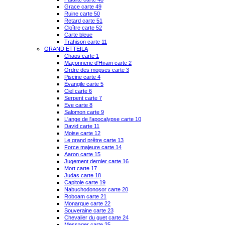
Grace carte 49
Ruine carte 50
Retard carte 51
Cloître carte 52
Carte bleue
Trahison carte 11
GRAND ETTEILA
Chaos carte 1
Maçonnerie d'Hiram carte 2
Ordre des mopses carte 3
Piscine carte 4
Évangile carte 5
Ciel carte 6
Serpent carte 7
Eve carte 8
Salomon carte 9
L'ange de l'apocalypse carte 10
David carte 11
Moise carte 12
Le grand prêtre carte 13
Force majeure carte 14
Aaron carte 15
Jugement dernier carte 16
Mort carte 17
Judas carte 18
Capitole carte 19
Nabuchodonosor carte 20
Roboam carte 21
Monarque carte 22
Souveraine carte 23
Chevalier du guet carte 24
Messager carte 25