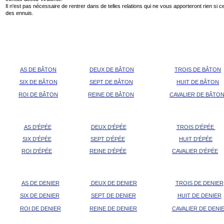
Il n'est pas nécessaire de rentrer dans de telles relations qui ne vous apporteront rien si c
des ennuis.
AS DE BÂTON
DEUX DE BÂTON
TROIS DE BÂTON
SIX DE BÂTON
SEPT DE BÂTON
HUIT DE BÂTON
ROI DE BÂTON
REINE DE BÂTON
CAVALIER DE BÂTO
AS D'ÉPÉE
DEUX D'ÉPÉE
TROIS D'ÉPÉE
SIX D'ÉPÉE
SEPT D'ÉPÉE
HUIT D'ÉPÉE
ROI D'ÉPÉE
REINE D'ÉPÉE
CAVALIER D'ÉPÉE
AS DE DENIER
DEUX DE DENIER
TROIS DE DENIER
SIX DE DENIER
SEPT DE DENIER
HUIT DE DENIER
ROI DE DENIER
REINE DE DENIER
CAVALIER DE DENI