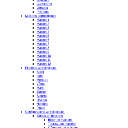
Capricorne
Verseau
Poissons
Maisons astrologiques
Maison 1
Maison 2
Maison 3
Maison 4
Maison 5
Maison 6
Maison 7
Maison 8
Maison 9
Maison 10
Maison 11
Maison 12
Planètes astrologiques
Soleil
Lune
Mercure
Vénus
Mars
Jupiter
Saturne
Uranus
Neptune
Pluton
Configurations astrologiques
Signes en maisons
Bélier en maisons
Taureau en maisons
Gémeaux en maisons