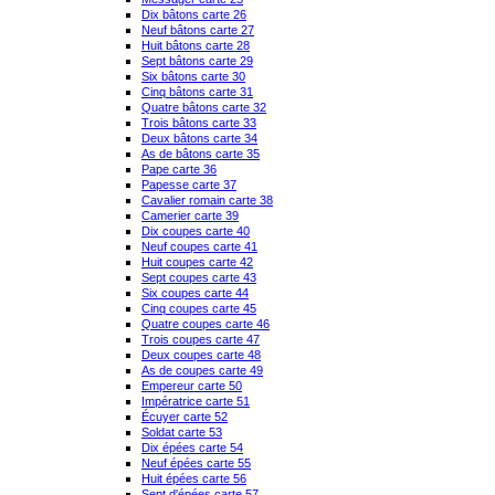
Dix bâtons carte 26
Neuf bâtons carte 27
Huit bâtons carte 28
Sept bâtons carte 29
Six bâtons carte 30
Cinq bâtons carte 31
Quatre bâtons carte 32
Trois bâtons carte 33
Deux bâtons carte 34
As de bâtons carte 35
Pape carte 36
Papesse carte 37
Cavalier romain carte 38
Camerier carte 39
Dix coupes carte 40
Neuf coupes carte 41
Huit coupes carte 42
Sept coupes carte 43
Six coupes carte 44
Cinq coupes carte 45
Quatre coupes carte 46
Trois coupes carte 47
Deux coupes carte 48
As de coupes carte 49
Empereur carte 50
Impératrice carte 51
Écuyer carte 52
Soldat carte 53
Dix épées carte 54
Neuf épées carte 55
Huit épées carte 56
Sept d'épées carte 57