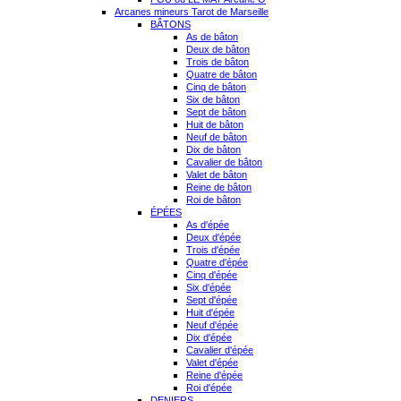
Arcanes mineurs Tarot de Marseille
BÂTONS
As de bâton
Deux de bâton
Trois de bâton
Quatre de bâton
Cinq de bâton
Six de bâton
Sept de bâton
Huit de bâton
Neuf de bâton
Dix de bâton
Cavalier de bâton
Valet de bâton
Reine de bâton
Roi de bâton
ÉPÉES
As d'épée
Deux d'épée
Trois d'épée
Quatre d'épée
Cinq d'épée
Six d'épée
Sept d'épée
Huit d'épée
Neuf d'épée
Dix d'épée
Cavalier d'épée
Valet d'épée
Reine d'épée
Roi d'épée
DENIERS