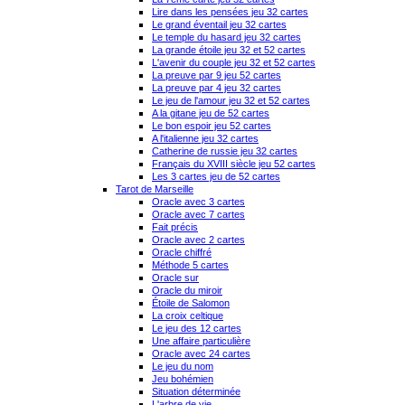
Lire dans les pensées jeu 32 cartes
Le grand éventail jeu 32 cartes
Le temple du hasard jeu 32 cartes
La grande étoile jeu 32 et 52 cartes
L'avenir du couple jeu 32 et 52 cartes
La preuve par 9 jeu 52 cartes
La preuve par 4 jeu 32 cartes
Le jeu de l'amour jeu 32 et 52 cartes
A la gitane jeu de 52 cartes
Le bon espoir jeu 52 cartes
A l'italienne jeu 32 cartes
Catherine de russie jeu 32 cartes
Français du XVIII siècle jeu 52 cartes
Les 3 cartes jeu de 52 cartes
Tarot de Marseille
Oracle avec 3 cartes
Oracle avec 7 cartes
Fait précis
Oracle avec 2 cartes
Oracle chiffré
Méthode 5 cartes
Oracle sur
Oracle du miroir
Étoile de Salomon
La croix celtique
Le jeu des 12 cartes
Une affaire particulière
Oracle avec 24 cartes
Le jeu du nom
Jeu bohémien
Situation déterminée
L'arbre de vie