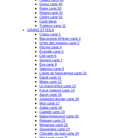
Grace carte 49
Ruine carte 50
Retard carte 51
Cloître carte 52
Carte bleue
Trahison carte 11
GRAND ETTEILA
Chaos carte 1
Maçonnerie d'Hiram carte 2
Ordre des mopses carte 3
Piscine carte 4
Évangile carte 5
Ciel carte 6
Serpent carte 7
Eve carte 8
Salomon carte 9
L'ange de l'apocalypse carte 10
David carte 11
Moise carte 12
Le grand prêtre carte 13
Force majeure carte 14
Aaron carte 15
Jugement dernier carte 16
Mort carte 17
Judas carte 18
Capitole carte 19
Nabuchodonosor carte 20
Roboam carte 21
Monarque carte 22
Souveraine carte 23
Chevalier du guet carte 24
Messager carte 25