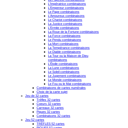
L'Impératrice combinaisons
L'Empereur combinaisons
Le Pape combinaisons
L'Amoureux combinaisons
Le Chariot combinaisons
La Justice combinaisons
L'Ermite combinaisons
La Roue de la Fortune combinaisons
La Force combinaisons
Le Pendu combinaisons
La Mort combinaisons
La Tempérance combinaisons
Le Diable combinaisons
La Tour ou la Maison de Dieu
combinaisons
L'Étoile combinaisons
La Lune combinaisons
Le Soleil combinaisons
Le Jugement combinaisons
Le Monde combinaisons
Le Fou ou le Mat combinaisons
Combinaisons de cartes numérales
Choix de la carte sujet
Jeu de 32 cartes
Trèfles 32 cartes
Coeurs 32 cartes
Carreaux 32 cartes
Piques 32 cartes
Combinaisons 32 cartes
Jeu 52 cartes
TRÈFLES 52 cartes
PIQUES 52 cartes