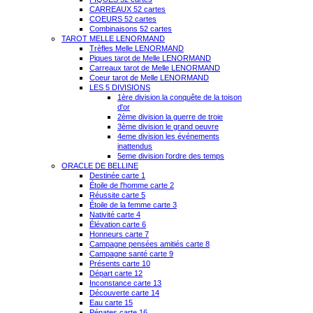
CARREAUX 52 cartes
COEURS 52 cartes
Combinaisons 52 cartes
TAROT MELLE LENORMAND
Trèfles Melle LENORMAND
Piques tarot de Melle LENORMAND
Carreaux tarot de Melle LENORMAND
Coeur tarot de Melle LENORMAND
LES 5 DIVISIONS
1ère division la conquête de la toison
d'or
2ème division la guerre de troie
3ème division le grand oeuvre
4eme division les événements
inattendus
5eme division l'ordre des temps
ORACLE DE BELLINE
Destinée carte 1
Étoile de l'homme carte 2
Réussite carte 5
Étoile de la femme carte 3
Nativité carte 4
Élévation carte 6
Honneurs carte 7
Campagne pensées amitiés carte 8
Campagne santé carte 9
Présents carte 10
Départ carte 12
Inconstance carte 13
Découverte carte 14
Eau carte 15
Pénates carte 16