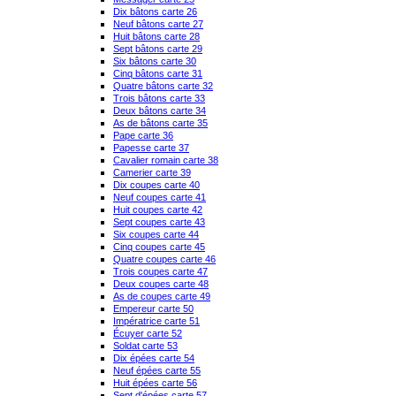
Dix bâtons carte 26
Neuf bâtons carte 27
Huit bâtons carte 28
Sept bâtons carte 29
Six bâtons carte 30
Cinq bâtons carte 31
Quatre bâtons carte 32
Trois bâtons carte 33
Deux bâtons carte 34
As de bâtons carte 35
Pape carte 36
Papesse carte 37
Cavalier romain carte 38
Camerier carte 39
Dix coupes carte 40
Neuf coupes carte 41
Huit coupes carte 42
Sept coupes carte 43
Six coupes carte 44
Cinq coupes carte 45
Quatre coupes carte 46
Trois coupes carte 47
Deux coupes carte 48
As de coupes carte 49
Empereur carte 50
Impératrice carte 51
Écuyer carte 52
Soldat carte 53
Dix épées carte 54
Neuf épées carte 55
Huit épées carte 56
Sept d'épées carte 57