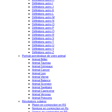
Définitions astro I
Définitions astro J
Définitions astro K
Définitions astro L
Définitions astro M
Définitions astro N
Définitions astro O
Définitions astro P
Définitions astro Q
Définitions astro R
Définitions astro S
Définitions astro T
Définitions astro U
Définitions astro V
Définitions astro Z
Portrait astrologique de votre animal
Animal Bélier
Animal Taureau
Animal Gémeaux
Animal Cancer
Animal Lion
Animal Vierge
Animal Balance
Animal Scorpion
Animal Sagittaire
Animal Capricorne
Animal Verseau
Animal Poissons
Révolutions solaires
Pluton en conjonction en RS
Neptune en conjonction en Rs
Uranus en conjonction en RS