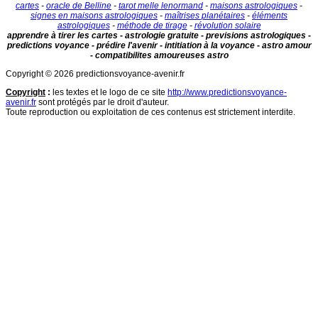
cartes
-
oracle de Belline
-
tarot melle lenormand
-
maisons astrologiques
-
signes en maisons astrologiques
-
maîtrises planétaires
-
éléments
astrologiques
-
méthode de tirage
-
révolution solaire
apprendre à tirer les cartes - astrologie gratuite - previsions astrologiques -
predictions voyance - prédire l'avenir - intitiation à la voyance - astro amour
- compatibilites amoureuses astro
Copyright © 2026 predictionsvoyance-avenir.fr
Copyright
:
les textes et le logo de ce site
http://www.predictionsvoyance-
avenir.fr
sont protégés par le droit d'auteur.
Toute reproduction ou exploitation de ces contenus est strictement interdite.