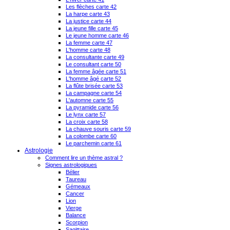
Les flèches carte 42
La harpe carte 43
La justice carte 44
La jeune fille carte 45
Le jeune homme carte 46
La femme carte 47
L'homme carte 48
La consultante carte 49
Le consultant carte 50
La femme âgée carte 51
L'homme âgé carte 52
La flûte brisée carte 53
La campagne carte 54
L'automne carte 55
La pyramide carte 56
Le lynx carte 57
La croix carte 58
La chauve souris carte 59
La colombe carte 60
Le parchemin carte 61
Astrologie
Comment lire un thème astral ?
Signes astrologiques
Bélier
Taureau
Gémeaux
Cancer
Lion
Vierge
Balance
Scorpion
Sagittaire