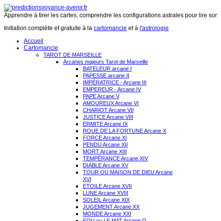
Apprendre à tirer les cartes, comprendre les configurations astrales pour lire son 
Initiation complète et gratuite à la
cartomancie
et à
l'astrologie
Accueil
Cartomancie
TAROT DE MARSEILLE
Arcanes majeurs Tarot de Marseille
BATELEUR arcane I
PAPESSE arcane II
IMPÉRATRICE - Arcane III
EMPEREUR - Arcane IV
PAPE Arcane V
AMOUREUX Arcane VI
CHARIOT Arcane VII
JUSTICE Arcane VIII
ERMITE Arcane IX
ROUE DE LA FORTUNE Arcane X
FORCE Arcane XI
PENDU Arcane XII
MORT Arcane XIII
TEMPÉRANCE Arcane XIV
DIABLE Arcane XV
TOUR OU MAISON DE DIEU Arcane
XVI
ETOILE Arcane XVII
LUNE Arcane XVIII
SOLEIL Arcane XIX
JUGEMENT Arcane XX
MONDE Arcane XXI
FOU ou LE MAT Arcane O