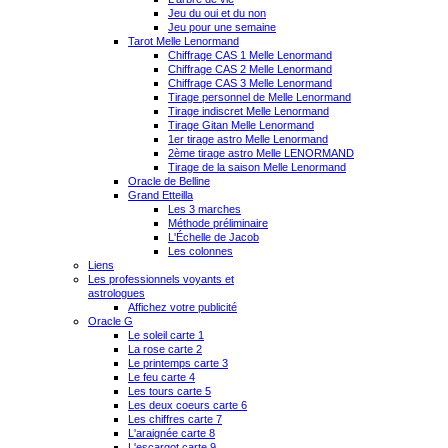
Jeu du oui et du non
Jeu pour une semaine
Tarot Melle Lenormand
Chiffrage CAS 1 Melle Lenormand
Chiffrage CAS 2 Melle Lenormand
Chiffrage CAS 3 Melle Lenormand
Tirage personnel de Melle Lenormand
Tirage indiscret Melle Lenormand
Tirage Gitan Melle Lenormand
1er tirage astro Melle Lenormand
2ème tirage astro Melle LENORMAND
Tirage de la saison Melle Lenormand
Oracle de Belline
Grand Etteilla
Les 3 marches
Méthode préliminaire
L'Échelle de Jacob
Les colonnes
Liens
Les professionnels voyants et
astrologues
Affichez votre publicité
Oracle G
Le soleil carte 1
La rose carte 2
Le printemps carte 3
Le feu carte 4
Les tours carte 5
Les deux coeurs carte 6
Les chiffres carte 7
L'araignée carte 8
L'escargot carte 9