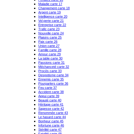
Maladie carte 17
Changement carte 18
Argent carte 19
Intelligence carte 20
Vol perte carte 21
Entreprise carte 22
Trafic carte 23
Nouvelle carte 24
Plaisirs carte 25
Paix carte 26
Union carte 27
Famille carte 28
Amour carte 29
La table carte 30
Passions carte 31
Méchanceté carte 32
Procès carte 33
Despotisme carte 34
Ennemis carte 35
Pourparlers carte 36
Feu carte 37
Accident carte 38
Appui carte 39
Beauté carte 40
Héritage carte 41
Sagesse carte 42
Renommée carte 43
Le hasard carte 44
Bonheur carte 45
Infortune carte 46
Stérilité carte 47
Fatalité carte 48