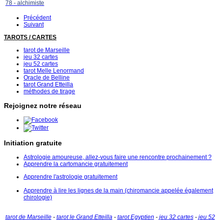
78 - alchimiste
Précédent
Suivant
TAROTS / CARTES
tarot de Marseille
jeu 32 cartes
jeu 52 cartes
tarot Melle Lenormand
Oracle de Belline
tarot Grand Etteilla
méthodes de tirage
Rejoignez notre réseau
Initiation gratuite
Astrologie amoureuse, allez-vous faire une rencontre prochainement ?
Apprendre la cartomancie gratuitement
Apprendre l'astrologie gratuitement
Apprendre à lire les lignes de la main (chiromancie appelée également
chirologie)
tarot de Marseille
-
tarot le Grand Etteilla
-
tarot Egyptien
-
jeu 32 cartes
-
jeu 52