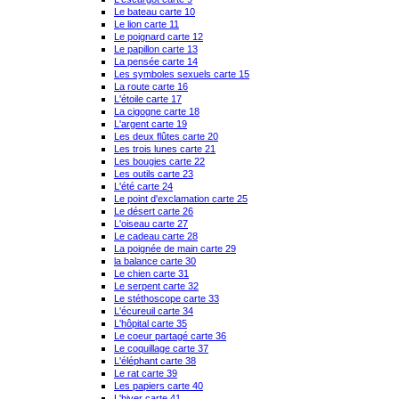
Le bateau carte 10
Le lion carte 11
Le poignard carte 12
Le papillon carte 13
La pensée carte 14
Les symboles sexuels carte 15
La route carte 16
L'étoile carte 17
La cigogne carte 18
L'argent carte 19
Les deux flûtes carte 20
Les trois lunes carte 21
Les bougies carte 22
Les outils carte 23
L'été carte 24
Le point d'exclamation carte 25
Le désert carte 26
L'oiseau carte 27
Le cadeau carte 28
La poignée de main carte 29
la balance carte 30
Le chien carte 31
Le serpent carte 32
Le stéthoscope carte 33
L'écureuil carte 34
L'hôpital carte 35
Le coeur partagé carte 36
Le coquillage carte 37
L'éléphant carte 38
Le rat carte 39
Les papiers carte 40
L'hiver carte 41