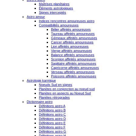
Maîtrises planétaires
Éléments astrologiques
Signes interceptés
Astro amour
Indices rencontres amoureuses astro
Compatibilités amoureuses
Bélier affinités amoureuses
Taureau affinités amoureuses
Gémeaux affinités amoureuses
Cancer affinités amoureuses
Lion affinités amoureuses
Vierge affinités amoureuses
Balance affinités amoureuses
Scorpion affinités amoureuses
Sagittaire affinités amoureuses
Capricorne affinités amoureuses
Verseau affinités amoureuses
Poissons affinités amoureuses
Astrologie karmique
Noeuds Sud en signes
Planètes en conjonction au noeud sud
Planètes en aspects au Noeud Sud
Planètes rétrogrades
Dictionnaire astro
Définitions astro A
Définitions astro B
Définitions astro C
Définitions astro D
Définitions astro E
Définitions astro F
Définitions astro G
Définitions astro H