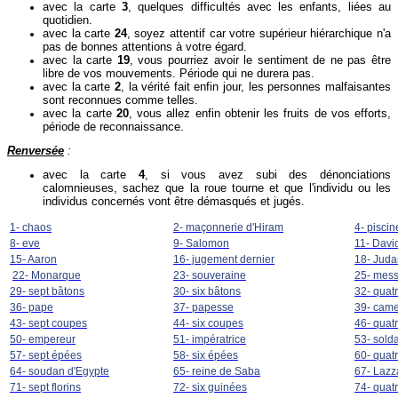
avec la carte
3
, quelques difficultés avec les enfants, liées au
quotidien.
avec la carte
24
, soyez attentif car votre supérieur hiérarchique n'a
pas de bonnes attentions à votre égard.
avec la carte
19
, vous pourriez avoir le sentiment de ne pas être
libre de vos mouvements. Période qui ne durera pas.
avec la carte
2
, la vérité fait enfin jour, les personnes malfaisantes
sont reconnues comme telles.
avec la carte
20
, vous allez enfin obtenir les fruits de vos efforts,
période de reconnaissance.
Renversée
:
avec la carte
4
, si vous avez subi des dénonciations
calomnieuses, sachez que la roue tourne et que l'individu ou les
individus concernés vont être démasqués et jugés.
1- chaos
2- maçonnerie d'Hiram
4- piscin
8- eve
9- Salomon
11- Davi
15- Aaron
16- jugement dernier
18- Juda
22- Monarque
23- souveraine
25- mes
29- sept bâtons
30- six bâtons
32- quat
36- pape
37- papesse
39- came
43- sept coupes
44- six coupes
46- quat
50- empereur
51- impératrice
53- solda
57- sept épées
58- six épées
60- quat
64- soudan d'Egypte
65- reine de Saba
67- Lazz
71- sept florins
72- six guinées
74- quat