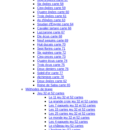
Six épées carte 58
Cinq épées carte 59
Quatre épées carte 60
Trois épées carte 61
As d'épées carte 63
Soudan d'Egypte carte 64
Cavalier tartare carte 66
Lazzarone carte 67
Dix écus carte 68
Neuf sequins carte 69
Huit ducats carte 70
Sept florins carte 71
Six guinées carte 72
Cinq onces carte 73
Quatre écus carte 74
Trois écus carte 75
Deux deniers carte 76
Soleil d'or carte 77
Alchimiste carte 78
Deux épées carte 62
Reine de Saba carte 65
Méthodes de tirage
Jeu 32 et 52 cartes
Le 11 jeu 32 et 52 cartes
La grande croix jeu 32 et 52 cartes
Les 7 paquets jeu 32 et 52 cartes
Les 15 cartes jeu 32 et 52 cartes
Les 25 cartes jeu 32 et 52 cartes
Le monde jeu 32 et 52 cartes
Les 4 paquets jeu 52 cartes
Le château jeu 52 cartes
L'horloge jeu 52 cartes