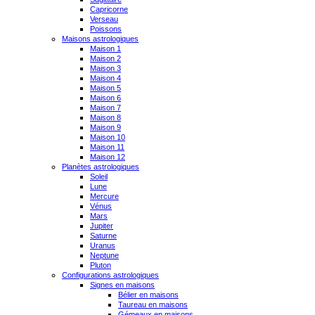
Capricorne
Verseau
Poissons
Maisons astrologiques
Maison 1
Maison 2
Maison 3
Maison 4
Maison 5
Maison 6
Maison 7
Maison 8
Maison 9
Maison 10
Maison 11
Maison 12
Planètes astrologiques
Soleil
Lune
Mercure
Vénus
Mars
Jupiter
Saturne
Uranus
Neptune
Pluton
Configurations astrologiques
Signes en maisons
Bélier en maisons
Taureau en maisons
Gémeaux en maisons