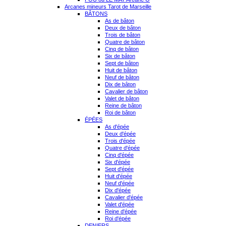
Arcanes mineurs Tarot de Marseille
BÂTONS
As de bâton
Deux de bâton
Trois de bâton
Quatre de bâton
Cinq de bâton
Six de bâton
Sept de bâton
Huit de bâton
Neuf de bâton
Dix de bâton
Cavalier de bâton
Valet de bâton
Reine de bâton
Roi de bâton
ÉPÉES
As d'épée
Deux d'épée
Trois d'épée
Quatre d'épée
Cinq d'épée
Six d'épée
Sept d'épée
Huit d'épée
Neuf d'épée
Dix d'épée
Cavalier d'épée
Valet d'épée
Reine d'épée
Roi d'épée
DENIERS