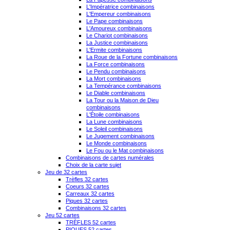
L'Impératrice combinaisons
L'Empereur combinaisons
Le Pape combinaisons
L'Amoureux combinaisons
Le Chariot combinaisons
La Justice combinaisons
L'Ermite combinaisons
La Roue de la Fortune combinaisons
La Force combinaisons
Le Pendu combinaisons
La Mort combinaisons
La Tempérance combinaisons
Le Diable combinaisons
La Tour ou la Maison de Dieu
combinaisons
L'Étoile combinaisons
La Lune combinaisons
Le Soleil combinaisons
Le Jugement combinaisons
Le Monde combinaisons
Le Fou ou le Mat combinaisons
Combinaisons de cartes numérales
Choix de la carte sujet
Jeu de 32 cartes
Trèfles 32 cartes
Coeurs 32 cartes
Carreaux 32 cartes
Piques 32 cartes
Combinaisons 32 cartes
Jeu 52 cartes
TRÈFLES 52 cartes
PIQUES 52 cartes