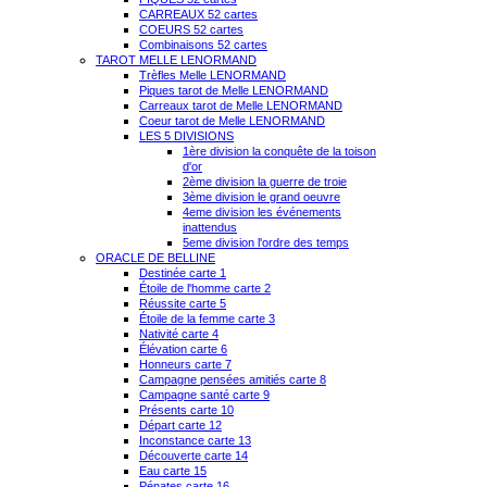
CARREAUX 52 cartes
COEURS 52 cartes
Combinaisons 52 cartes
TAROT MELLE LENORMAND
Trèfles Melle LENORMAND
Piques tarot de Melle LENORMAND
Carreaux tarot de Melle LENORMAND
Coeur tarot de Melle LENORMAND
LES 5 DIVISIONS
1ère division la conquête de la toison
d'or
2ème division la guerre de troie
3ème division le grand oeuvre
4eme division les événements
inattendus
5eme division l'ordre des temps
ORACLE DE BELLINE
Destinée carte 1
Étoile de l'homme carte 2
Réussite carte 5
Étoile de la femme carte 3
Nativité carte 4
Élévation carte 6
Honneurs carte 7
Campagne pensées amitiés carte 8
Campagne santé carte 9
Présents carte 10
Départ carte 12
Inconstance carte 13
Découverte carte 14
Eau carte 15
Pénates carte 16