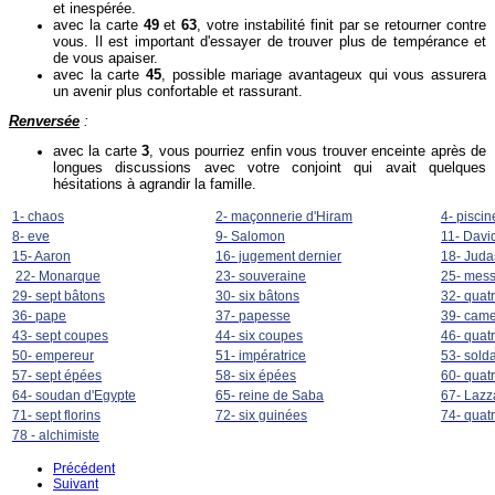
et inespérée.
avec la carte
49
et
63
, votre instabilité finit par se retourner contre
vous. Il est important d'essayer de trouver plus de tempérance et
de vous apaiser.
avec la carte
45
, possible mariage avantageux qui vous assurera
un avenir plus confortable et rassurant.
Renversée
:
avec la carte
3
, vous pourriez enfin vous trouver enceinte après de
longues discussions avec votre conjoint qui avait quelques
hésitations à agrandir la famille.
1- chaos
2- maçonnerie d'Hiram
4- piscin
8- eve
9- Salomon
11- Davi
15- Aaron
16- jugement dernier
18- Juda
22- Monarque
23- souveraine
25- mes
29- sept bâtons
30- six bâtons
32- quat
36- pape
37- papesse
39- came
43- sept coupes
44- six coupes
46- quat
50- empereur
51- impératrice
53- solda
57- sept épées
58- six épées
60- quat
64- soudan d'Egypte
65- reine de Saba
67- Lazz
71- sept florins
72- six guinées
74- quat
78 - alchimiste
Précédent
Suivant