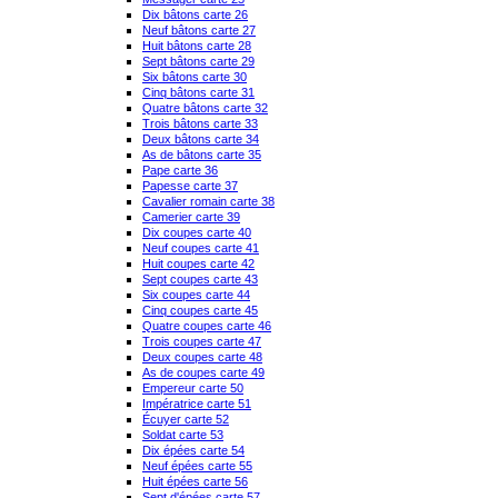
Dix bâtons carte 26
Neuf bâtons carte 27
Huit bâtons carte 28
Sept bâtons carte 29
Six bâtons carte 30
Cinq bâtons carte 31
Quatre bâtons carte 32
Trois bâtons carte 33
Deux bâtons carte 34
As de bâtons carte 35
Pape carte 36
Papesse carte 37
Cavalier romain carte 38
Camerier carte 39
Dix coupes carte 40
Neuf coupes carte 41
Huit coupes carte 42
Sept coupes carte 43
Six coupes carte 44
Cinq coupes carte 45
Quatre coupes carte 46
Trois coupes carte 47
Deux coupes carte 48
As de coupes carte 49
Empereur carte 50
Impératrice carte 51
Écuyer carte 52
Soldat carte 53
Dix épées carte 54
Neuf épées carte 55
Huit épées carte 56
Sept d'épées carte 57