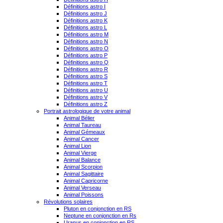
Définitions astro I
Définitions astro J
Définitions astro K
Définitions astro L
Définitions astro M
Définitions astro N
Définitions astro O
Définitions astro P
Définitions astro Q
Définitions astro R
Définitions astro S
Définitions astro T
Définitions astro U
Définitions astro V
Définitions astro Z
Portrait astrologique de votre animal
Animal Bélier
Animal Taureau
Animal Gémeaux
Animal Cancer
Animal Lion
Animal Vierge
Animal Balance
Animal Scorpion
Animal Sagittaire
Animal Capricorne
Animal Verseau
Animal Poissons
Révolutions solaires
Pluton en conjonction en RS
Neptune en conjonction en Rs
Uranus en conjonction en RS