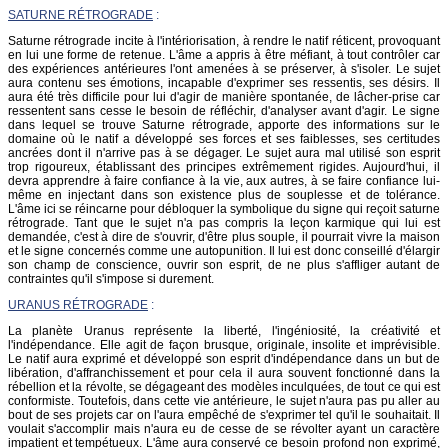
SATURNE RÉTROGRADE
:
Saturne rétrograde incite à l'intériorisation, à rendre le natif réticent, provoquant
en lui une forme de retenue. L'âme a appris à être méfiant, à tout contrôler car
des expériences antérieures l'ont amenées à se préserver, à s'isoler. Le sujet
aura contenu ses émotions, incapable d'exprimer ses ressentis, ses désirs. Il
aura été très difficile pour lui d'agir de manière spontanée, de lâcher-prise car
ressentent sans cesse le besoin de réfléchir, d'analyser avant d'agir. Le signe
dans lequel se trouve Saturne rétrograde, apporte des informations sur le
domaine où le natif a développé ses forces et ses faiblesses, ses certitudes
ancrées dont il n'arrive pas à se dégager. Le sujet aura mal utilisé son esprit
trop rigoureux, établissant des principes extrêmement rigides. Aujourd'hui, il
devra apprendre à faire confiance à la vie, aux autres, à se faire confiance lui-
même en injectant dans son existence plus de souplesse et de tolérance.
L'âme ici se réincarne pour débloquer la symbolique du signe qui reçoit saturne
rétrograde. Tant que le sujet n'a pas compris la leçon karmique qui lui est
demandée, c'est à dire de s'ouvrir, d'être plus souple, il pourrait vivre la maison
et le signe concernés comme une autopunition. Il lui est donc conseillé d'élargir
son champ de conscience, ouvrir son esprit, de ne plus s'affliger autant de
contraintes qu'il s'impose si durement.
URANUS RÉTROGRADE
:
La planète Uranus représente la liberté, l'ingéniosité, la créativité et
l'indépendance. Elle agit de façon brusque, originale, insolite et imprévisible.
Le natif aura exprimé et développé son esprit d'indépendance dans un but de
libération, d'affranchissement et pour cela il aura souvent fonctionné dans la
rébellion et la révolte, se dégageant des modèles inculquées, de tout ce qui est
conformiste. Toutefois, dans cette vie antérieure, le sujet n'aura pas pu aller au
bout de ses projets car on l'aura empêché de s'exprimer tel qu'il le souhaitait. Il
voulait s'accomplir mais n'aura eu de cesse de se révolter ayant un caractère
impatient et tempétueux. L'âme aura conservé ce besoin profond non exprimé,