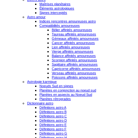
Maîtrises planétaires
Éléments astrologiques
Signes interceptés
Astro amour
Indices rencontres amoureuses astro
Compatibilités amoureuses
Bélier affinités amoureuses
Taureau affinités amoureuses
Gémeaux affinités amoureuses
Cancer affinités amoureuses
Lion affinités amoureuses
Vierge affinités amoureuses
Balance affinités amoureuses
Scorpion affinités amoureuses
Sagittaire affinités amoureuses
Capricorne affinités amoureuses
Verseau affinités amoureuses
Poissons affinités amoureuses
Astrologie karmique
Noeuds Sud en signes
Planètes en conjonction au noeud sud
Planètes en aspects au Noeud Sud
Planètes rétrogrades
Dictionnaire astro
Définitions astro A
Définitions astro B
Définitions astro C
Définitions astro D
Définitions astro E
Définitions astro F
Définitions astro G
Définitions astro H