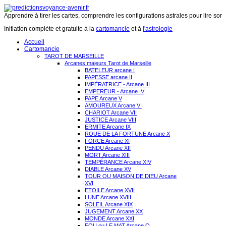
Apprendre à tirer les cartes, comprendre les configurations astrales pour lire son 
Initiation complète et gratuite à la
cartomancie
et à
l'astrologie
Accueil
Cartomancie
TAROT DE MARSEILLE
Arcanes majeurs Tarot de Marseille
BATELEUR arcane I
PAPESSE arcane II
IMPÉRATRICE - Arcane III
EMPEREUR - Arcane IV
PAPE Arcane V
AMOUREUX Arcane VI
CHARIOT Arcane VII
JUSTICE Arcane VIII
ERMITE Arcane IX
ROUE DE LA FORTUNE Arcane X
FORCE Arcane XI
PENDU Arcane XII
MORT Arcane XIII
TEMPÉRANCE Arcane XIV
DIABLE Arcane XV
TOUR OU MAISON DE DIEU Arcane
XVI
ETOILE Arcane XVII
LUNE Arcane XVIII
SOLEIL Arcane XIX
JUGEMENT Arcane XX
MONDE Arcane XXI
FOU ou LE MAT Arcane O