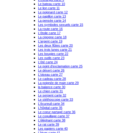
Le bateau carte 10
Le lion carte 11
Le poignard carte 12
Le papillon carte 13
La pensée carte 14
Les symboles sexuels carte 15
La route carte 16
L'étoile carte 17
La cigogne carte 18
L'argent carte 19
Les deux flûtes carte 20
Les trois lunes carte 21
Les bougies carte 22
Les outils carte 23
L'été carte 24
Le point d'exclamation carte 25
Le désert carte 26
L'oiseau carte 27
Le cadeau carte 28
La poignée de main carte 29
la balance carte 30
Le chien carte 31
Le serpent carte 32
Le stéthoscope carte 33
L'écureuil carte 34
L'hôpital carte 35
Le coeur partagé carte 36
Le coquillage carte 37
L'éléphant carte 38
Le rat carte 39
Les papiers carte 40
L'hiver carte 41