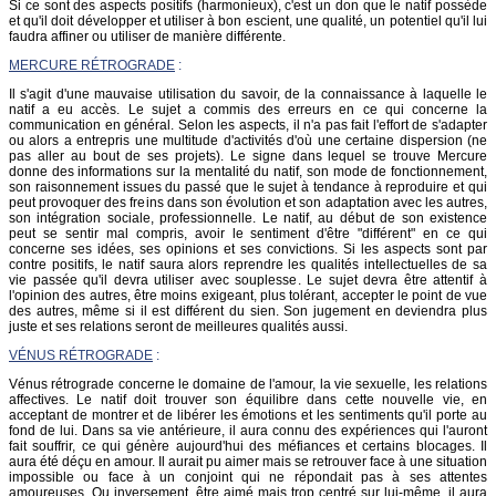
Si ce sont des aspects positifs (harmonieux), c'est un don que le natif possède
et qu'il doit développer et utiliser à bon escient, une qualité, un potentiel qu'il lui
faudra affiner ou utiliser de manière différente.
MERCURE RÉTROGRADE
:
Il s'agit d'une mauvaise utilisation du savoir, de la connaissance à laquelle le
natif a eu accès. Le sujet a commis des erreurs en ce qui concerne la
communication en général. Selon les aspects, il n'a pas fait l'effort de s'adapter
ou alors a entrepris une multitude d'activités d'où une certaine dispersion (ne
pas aller au bout de ses projets). Le signe dans lequel se trouve Mercure
donne des informations sur la mentalité du natif, son mode de fonctionnement,
son raisonnement issues du passé que le sujet à tendance à reproduire et qui
peut provoquer des freins dans son évolution et son adaptation avec les autres,
son intégration sociale, professionnelle. Le natif, au début de son existence
peut se sentir mal compris, avoir le sentiment d'être "différent" en ce qui
concerne ses idées, ses opinions et ses convictions. Si les aspects sont par
contre positifs, le natif saura alors reprendre les qualités intellectuelles de sa
vie passée qu'il devra utiliser avec souplesse. Le sujet devra être attentif à
l'opinion des autres, être moins exigeant, plus tolérant, accepter le point de vue
des autres, même si il est différent du sien. Son jugement en deviendra plus
juste et ses relations seront de meilleures qualités aussi.
VÉNUS RÉTROGRADE
:
Vénus rétrograde concerne le domaine de l'amour, la vie sexuelle, les relations
affectives. Le natif doit trouver son équilibre dans cette nouvelle vie, en
acceptant de montrer et de libérer les émotions et les sentiments qu'il porte au
fond de lui. Dans sa vie antérieure, il aura connu des expériences qui l'auront
fait souffrir, ce qui génère aujourd'hui des méfiances et certains blocages. Il
aura été déçu en amour. Il aurait pu aimer mais se retrouver face à une situation
impossible ou face à un conjoint qui ne répondait pas à ses attentes
amoureuses. Ou inversement, être aimé mais trop centré sur lui-même, il aura