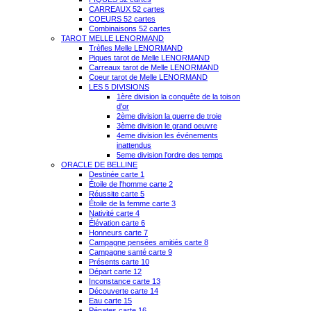
CARREAUX 52 cartes
COEURS 52 cartes
Combinaisons 52 cartes
TAROT MELLE LENORMAND
Trèfles Melle LENORMAND
Piques tarot de Melle LENORMAND
Carreaux tarot de Melle LENORMAND
Coeur tarot de Melle LENORMAND
LES 5 DIVISIONS
1ère division la conquête de la toison
d'or
2ème division la guerre de troie
3ème division le grand oeuvre
4eme division les événements
inattendus
5eme division l'ordre des temps
ORACLE DE BELLINE
Destinée carte 1
Étoile de l'homme carte 2
Réussite carte 5
Étoile de la femme carte 3
Nativité carte 4
Élévation carte 6
Honneurs carte 7
Campagne pensées amitiés carte 8
Campagne santé carte 9
Présents carte 10
Départ carte 12
Inconstance carte 13
Découverte carte 14
Eau carte 15
Pénates carte 16