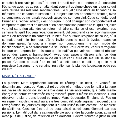
cherché à recevoir plus qu'à donner. Le natif aura eut tendance à construire
l'échange avec les autres en attendant souvent quelque chose en retour ce qui
aura faussé ses relations sentimentales. Le sujet garde alors au fin fond de sa
mémoire une certaine frustration qu'il projette sur ses partenaires actuels, avec
ce sentiment de ne jamais recevoir assez de son conjoint. Cette conduite peut
l'amener à l'échec affectif, c'est pourquoi il doit changer son comportement et
comprendre que c'est en aimant et en acceptant son partenaire tel qu'il est, aller
vers lui sans rien attendre en retour, lui faire confiance et oser exprimer ses
sentiments, qu'il trouvera l'épanouissement. S'il comprend cette leçon karmique
alors il en ressentira un confort et un bien-être sur tous les plans de sa vie, où il
connaîtra enfin le bonheur. L'âme invite donc le natif à évoluer dans ce
domaine qu'est l'amour, à changer son comportement et son mode de
fonctionnement, à se transformer, à se libérer. Pour certains, Vénus rétrograde
indique une expression artistique que le natif va pouvoir reprendre et réaliser
(avec des aspects harmonieux). Avec des aspects dissonnants, ce don
artistique peut disparaître de la vie du sujet car il aura été mal utilisé dans le
passé. Ce don pourrait être exploité à cette seule condition, que le natif
réussisse à assumer une certaine frustration sur le plan de la création et de ses
idéaux.
MARS RÉTROGRADE
:
La planète Mars représente l'action et l'énergie, le désir, la volonté, le
déterminisme. Lorsque Mars est rétrograde elle indique que le natif a fait une
mauvaise utilisation de son énergie dans sa vie antérieure, que cette même
énergie se serait transformée en agressivité, parfois même en violence. Il faut
observer le signe dans lequel se trouve Mars rétrograde. En signe de Feu ou
en signe masculin, le natif aura été très combatif, agité, agissant souvent dans
l'exagération, toujours très impatient. Il aurait utilisé la lutte comme une manière
de s'affirmer. C'est un être qui se sera laissé guidé complètement par ses
pulsions. Le natif doit dans sa nouvelle vie apprendre la pondération, agissant
avec plus de justice, de réflexion et de douceur. Il devra trouver le juste milieu