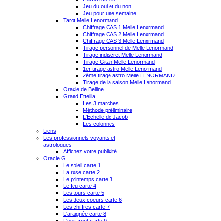
Jeu du oui et du non
Jeu pour une semaine
Tarot Melle Lenormand
Chiffrage CAS 1 Melle Lenormand
Chiffrage CAS 2 Melle Lenormand
Chiffrage CAS 3 Melle Lenormand
Tirage personnel de Melle Lenormand
Tirage indiscret Melle Lenormand
Tirage Gitan Melle Lenormand
1er tirage astro Melle Lenormand
2ème tirage astro Melle LENORMAND
Tirage de la saison Melle Lenormand
Oracle de Belline
Grand Etteilla
Les 3 marches
Méthode préliminaire
L'Échelle de Jacob
Les colonnes
Liens
Les professionnels voyants et
astrologues
Affichez votre publicité
Oracle G
Le soleil carte 1
La rose carte 2
Le printemps carte 3
Le feu carte 4
Les tours carte 5
Les deux coeurs carte 6
Les chiffres carte 7
L'araignée carte 8
L'escargot carte 9