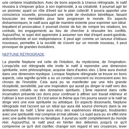
une certaine insatisfaction. Avec de bons aspects à Uranus rétrograde, le natif
réussira à s'imposer grâce à son ingéniosité, à sa créativité. Il pourrait agir tel
un pionnier, ayant un rôle d'éveil sur le plan collectif. Il pourra apporter une
conscience nouvelle, provoquant une sorte de révolution bénéfique, faisant
bousculer les mentalités pour faire progresser le monde. En aspects
disharmoniques, le natif aura agit de manière violente pour exprimer son idéal.
Impatient et provocateur, il pourrait choisir de fuir, de rompre les relations, les
contrats, les engagements au lieu de chercher à résoudre les conflits.
Aujourd'hui, le sujet doit apprendre à assumer son état d'esprit avant-gardiste,
anticonformiste et son indépendance. Il peut agir comme un lanceur d'idéaux
nouveaux, permettre à la société de s'ouvrir sur un monde nouveau, il peut
provoquer de grandes évolutions.
NEPTUNE RÉTROGRADE
:
La planète Neptune est celle de l'intuition, du mysticisme, de l'inspiration.
Lorsqu'elle est rétrograde elle invite le natif à reprendre une dimension
spirituelle, voire philosophique, acquise dans d'autres vies. L'âme aura évolué
dans une dimension mystique. Lorsque Neptune rétrograde se trouve en bons
aspects, cela signifie qu'elle a eu un contact conscient ou inconscient avec les
choses de l'invisible. Cela aura pu se manifester par une très grande
réceptivité, sensibilité, par une inspiration qui aurait pu diriger le natif vers des
domaines créatifs ou des domaines spirituels. L'âme reprend dans cette
incarnation présente ces dons pour continuer à affiner son travail intérieur et
l'utiliser à bon escient. Et c'est selon le thème que l'on pourra savoir si le natif se
dirige vers une voie spirituelle ou artistique. En aspects dissonants, Neptune
rétrograde met l'accent sur un idéal qui aura été source d'erreurs dans la vie
antérieure du natif. L'âme aura vécu des expériences étranges, troublantes
avec une spiritualité mal comprise et mal utilisée. Le sujet aura pu en effet vivre
avec une quête illusoire ou fanatique. Il aurait pu sortir complètement du monde
réel. Aujourd'hui, le natif peut en hériter des déboires jusqu'à ce qu'il
comprenne ce qu'il doit clarifier, changer son regard et ses croyances, lever