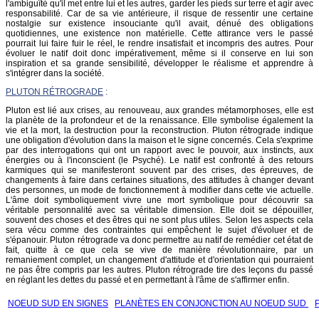
l'ambiguïté qu'il met entre lui et les autres, garder les pieds sur terre et agir avec
responsabilité. Car de sa vie antérieure, il risque de ressentir une certaine
nostalgie sur existence insouciante qu'il avait, dénué des obligations
quotidiennes, une existence non matérielle. Cette attirance vers le passé
pourrait lui faire fuir le réel, le rendre insatisfait et incompris des autres. Pour
évoluer le natif doit donc impérativement, même si il conserve en lui son
inspiration et sa grande sensibilité, développer le réalisme et apprendre à
s'intégrer dans la société.
PLUTON RÉTROGRADE
:
Pluton est lié aux crises, au renouveau, aux grandes métamorphoses, elle est
la planète de la profondeur et de la renaissance. Elle symbolise également la
vie et la mort, la destruction pour la reconstruction. Pluton rétrograde indique
une obligation d'évolution dans la maison et le signe concernés. Cela s'exprime
par des interrogations qui ont un rapport avec le pouvoir, aux instincts, aux
énergies ou à l'inconscient (le Psyché). Le natif est confronté à des retours
karmiques qui se manifesteront souvent par des crises, des épreuves, de
changements à faire dans certaines situations, des attitudes à changer devant
des personnes, un mode de fonctionnement à modifier dans cette vie actuelle.
L'âme doit symboliquement vivre une mort symbolique pour découvrir sa
véritable personnalité avec sa véritable dimension. Elle doit se dépouiller,
souvent des choses et des êtres qui ne sont plus utiles. Selon les aspects cela
sera vécu comme des contraintes qui empêchent le sujet d'évoluer et de
s'épanouir. Pluton rétrograde va donc permettre au natif de remédier cet état de
fait, quitte à ce que cela se vive de manière révolutionnaire, par un
remaniement complet, un changement d'attitude et d'orientation qui pourraient
ne pas être compris par les autres. Pluton rétrograde tire des leçons du passé
en réglant les dettes du passé et en permettant à l'âme de s'affirmer enfin.
NOEUD SUD EN SIGNES
PLANÈTES EN CONJONCTION AU NOEUD SUD