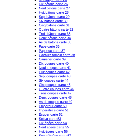
Dix bâtons carte 26
Neuf bâtons carte 27
Huit bâtons carte 28
Sept bâtons carte 29
Six bâtons carte 30
Cinq bâtons carte 31
Quatre bâtons carte 32
Trois bâtons carte 33
Deux bâtons carte 34
As de bâtons carte 35
Pape carte 36
Papesse carte 37
Cavalier romain carte 38
Camerier carte 39
Dix coupes carte 40
Neuf coupes carte 41
Huit coupes carte 42
Sept coupes carte 43
Six coupes carte 44
Cinq coupes carte 45
Quatre coupes carte 46
Trois coupes carte 47
Deux coupes carte 48
As de coupes carte 49
Empereur carte 50
Impératrice carte 51
Écuyer carte 52
Soldat carte 53
Dix épées carte 54
Neuf épées carte 55
Huit épées carte 56
Sept d'épées carte 57