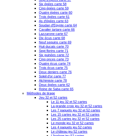
Six épées carte 58
Cinq épées carte 59
Quatre épées carte 60
Trois épées carte 61
As d'épées carte 63
Soudan d'Egypte carte 64
Cavalier tartare carte 66
Lazzarone carte 67
Dix écus carte 68
Neuf sequins carte 69
Huit ducats carte 70
Sept florins carte 71
Six guinées carte 72
Cinq onces carte 73
Quatre écus carte 74
Trois écus carte 75
Deux deniers carte 76
Soleil d'or carte 77
Alchimiste carte 78
Deux épées carte 62
Reine de Saba carte 65
Méthodes de tirage
Jeu 32 et 52 cartes
Le 11 jeu 32 et 52 cartes
La grande croix jeu 32 et 52 cartes
Les 7 paquets jeu 32 et 52 cartes
Les 15 cartes jeu 32 et 52 cartes
Les 25 cartes jeu 32 et 52 cartes
Le monde jeu 32 et 52 cartes
Les 4 paquets jeu 52 cartes
Le château jeu 52 cartes
L'horloge jeu 52 cartes