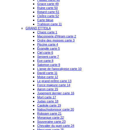
Grace carte 49
Ruine carte 50
Retard carte 51
Cloître carte 52
Carte bleue
Trahison carte 11
GRAND ETTEILA
Chaos carte 1
Maçonnerie d'Hiram carte 2
Ordre des mopses carte 3
Piscine carte 4
Évangile carte 5
Ciel carte 6
Serpent carte 7
Eve carte 8
Salomon carte 9
L'ange de l'apocalypse carte 10
David carte 11
Moise carte 12
Le grand prêtre carte 13
Force majeure carte 14
Aaron carte 15
Jugement dernier carte 16
Mort carte 17
Judas carte 18
Capitole carte 19
Nabuchodonosor carte 20
Roboam carte 21
Monarque carte 22
Souveraine carte 23
Chevalier du guet carte 24
Messager carte 25