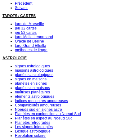
Précédent
Suivant
TAROTS / CARTES
tarot de Marseille
jeu 32 cartes
jeu 52 cartes
tarot Melle Lenormand
Oracle de Belline
tarot Grand Etteilla
méthodes de tirage
ASTROLOGIE
signes astrologiques
maisons astrologiques
planètes astrologiques
signes en maisons
planètes en signes
planètes en maisons
maîtrises planétaires
éléments astrologiques
Indices rencontres amoureuses
Compatibilités amoureuses
Noeuds sud en signes astro
Planètes en conjonction au Noeud Sud
Planètes en aspect au Noeud Sud
Planètes rétrogrades
Les signes interceptés
Lexique astrologique
Révolution solaire