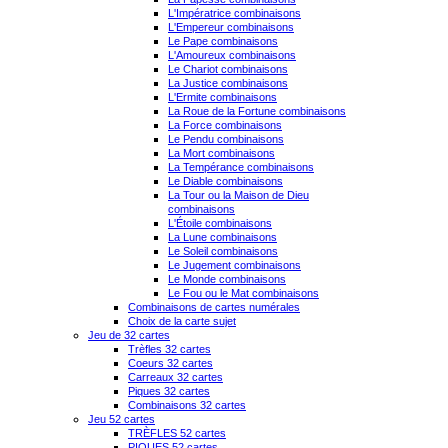
L'Impératrice combinaisons
L'Empereur combinaisons
Le Pape combinaisons
L'Amoureux combinaisons
Le Chariot combinaisons
La Justice combinaisons
L'Ermite combinaisons
La Roue de la Fortune combinaisons
La Force combinaisons
Le Pendu combinaisons
La Mort combinaisons
La Tempérance combinaisons
Le Diable combinaisons
La Tour ou la Maison de Dieu
combinaisons
L'Étoile combinaisons
La Lune combinaisons
Le Soleil combinaisons
Le Jugement combinaisons
Le Monde combinaisons
Le Fou ou le Mat combinaisons
Combinaisons de cartes numérales
Choix de la carte sujet
Jeu de 32 cartes
Trèfles 32 cartes
Coeurs 32 cartes
Carreaux 32 cartes
Piques 32 cartes
Combinaisons 32 cartes
Jeu 52 cartes
TRÈFLES 52 cartes
PIQUES 52 cartes