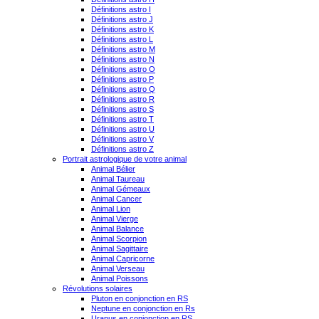
Définitions astro I
Définitions astro J
Définitions astro K
Définitions astro L
Définitions astro M
Définitions astro N
Définitions astro O
Définitions astro P
Définitions astro Q
Définitions astro R
Définitions astro S
Définitions astro T
Définitions astro U
Définitions astro V
Définitions astro Z
Portrait astrologique de votre animal
Animal Bélier
Animal Taureau
Animal Gémeaux
Animal Cancer
Animal Lion
Animal Vierge
Animal Balance
Animal Scorpion
Animal Sagittaire
Animal Capricorne
Animal Verseau
Animal Poissons
Révolutions solaires
Pluton en conjonction en RS
Neptune en conjonction en Rs
Uranus en conjonction en RS