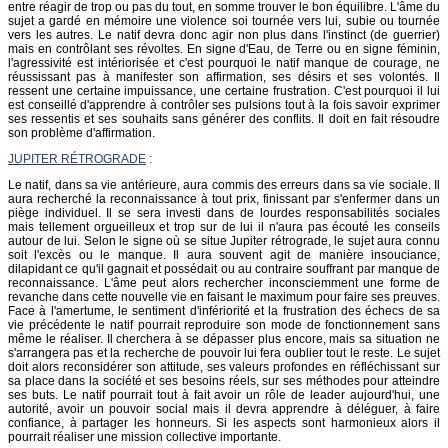
entre réagir de trop ou pas du tout, en somme trouver le bon équilibre. L'âme du
sujet a gardé en mémoire une violence soi tournée vers lui, subie ou tournée
vers les autres. Le natif devra donc agir non plus dans l'instinct (de guerrier)
mais en contrôlant ses révoltes. En signe d'Eau, de Terre ou en signe féminin,
l'agressivité est intériorisée et c'est pourquoi le natif manque de courage, ne
réussissant pas à manifester son affirmation, ses désirs et ses volontés. Il
ressent une certaine impuissance, une certaine frustration. C'est pourquoi il lui
est conseillé d'apprendre à contrôler ses pulsions tout à la fois savoir exprimer
ses ressentis et ses souhaits sans générer des conflits. Il doit en fait résoudre
son problème d'affirmation.
JUPITER RÉTROGRADE
:
Le natif, dans sa vie antérieure, aura commis des erreurs dans sa vie sociale. Il
aura recherché la reconnaissance à tout prix, finissant par s'enfermer dans un
piège individuel. Il se sera investi dans de lourdes responsabilités sociales
mais tellement orgueilleux et trop sur de lui il n'aura pas écouté les conseils
autour de lui. Selon le signe où se situe Jupiter rétrograde, le sujet aura connu
soit l'excès ou le manque. Il aura souvent agit de manière insouciance,
dilapidant ce qu'il gagnait et possédait ou au contraire souffrant par manque de
reconnaissance. L'âme peut alors rechercher inconsciemment une forme de
revanche dans cette nouvelle vie en faisant le maximum pour faire ses preuves.
Face à l'amertume, le sentiment d'infériorité et la frustration des échecs de sa
vie précédente le natif pourrait reproduire son mode de fonctionnement sans
même le réaliser. Il cherchera à se dépasser plus encore, mais sa situation ne
s'arrangera pas et la recherche de pouvoir lui fera oublier tout le reste. Le sujet
doit alors reconsidérer son attitude, ses valeurs profondes en réfléchissant sur
sa place dans la société et ses besoins réels, sur ses méthodes pour atteindre
ses buts. Le natif pourrait tout à fait avoir un rôle de leader aujourd'hui, une
autorité, avoir un pouvoir social mais il devra apprendre à déléguer, à faire
confiance, à partager les honneurs. Si les aspects sont harmonieux alors il
pourrait réaliser une mission collective importante.