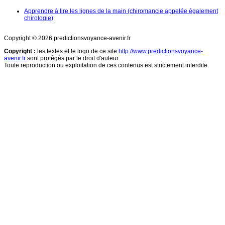
Apprendre à lire les lignes de la main (chiromancie appelée également
chirologie)
Copyright © 2026 predictionsvoyance-avenir.fr
Copyright
:
les textes et le logo de ce site
http://www.predictionsvoyance-
avenir.fr
sont protégés par le droit d'auteur.
Toute reproduction ou exploitation de ces contenus est strictement interdite.