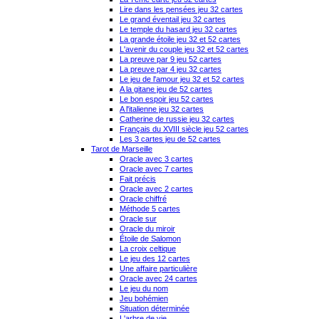
Lire dans les pensées jeu 32 cartes
Le grand éventail jeu 32 cartes
Le temple du hasard jeu 32 cartes
La grande étoile jeu 32 et 52 cartes
L'avenir du couple jeu 32 et 52 cartes
La preuve par 9 jeu 52 cartes
La preuve par 4 jeu 32 cartes
Le jeu de l'amour jeu 32 et 52 cartes
A la gitane jeu de 52 cartes
Le bon espoir jeu 52 cartes
A l'italienne jeu 32 cartes
Catherine de russie jeu 32 cartes
Français du XVIII siècle jeu 52 cartes
Les 3 cartes jeu de 52 cartes
Tarot de Marseille
Oracle avec 3 cartes
Oracle avec 7 cartes
Fait précis
Oracle avec 2 cartes
Oracle chiffré
Méthode 5 cartes
Oracle sur
Oracle du miroir
Étoile de Salomon
La croix celtique
Le jeu des 12 cartes
Une affaire particulière
Oracle avec 24 cartes
Le jeu du nom
Jeu bohémien
Situation déterminée
L'arbre de vie