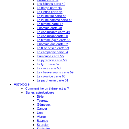
Les flèches carte 42
La harpe carte 43
La justice carte 44
La jeune fille carte 45
Le jeune homme carte 46
La femme carte 47
L'homme carte 48
La consultante carte 49
Le consultant carte 50
La femme âgée carte 51
L'homme âgé carte 52
La flûte brisée carte 53
La campagne carte 54
L'automne carte 55
La pyramide carte 56
Le lynx carte 57
La croix carte 58
La chauve souris carte 59
La colombe carte 60
Le parchemin carte 61
Astrologie
Comment lire un thème astral ?
Signes astrologiques
Bélier
Taureau
Gémeaux
Cancer
Lion
Vierge
Balance
Scorpion
Sagittaire