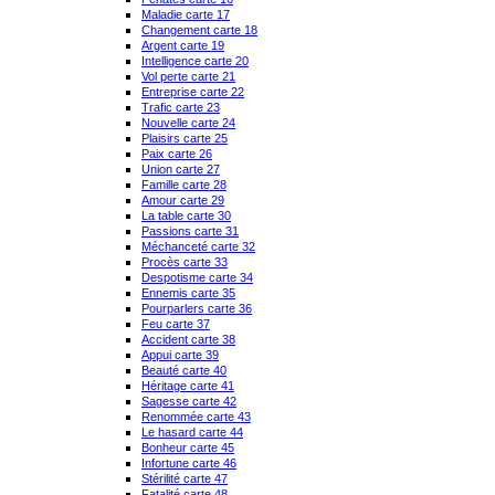
Maladie carte 17
Changement carte 18
Argent carte 19
Intelligence carte 20
Vol perte carte 21
Entreprise carte 22
Trafic carte 23
Nouvelle carte 24
Plaisirs carte 25
Paix carte 26
Union carte 27
Famille carte 28
Amour carte 29
La table carte 30
Passions carte 31
Méchanceté carte 32
Procès carte 33
Despotisme carte 34
Ennemis carte 35
Pourparlers carte 36
Feu carte 37
Accident carte 38
Appui carte 39
Beauté carte 40
Héritage carte 41
Sagesse carte 42
Renommée carte 43
Le hasard carte 44
Bonheur carte 45
Infortune carte 46
Stérilité carte 47
Fatalité carte 48