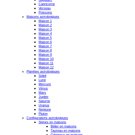
Capricorne
Verseau
Poissons
Maisons astrologiques
Maison 1
Maison 2
Maison 3
Maison 4
Maison 5
Maison 6
Maison 7
Maison 8
Maison 9
Maison 10
Maison 11
Maison 12
Planètes astrologiques
Soleil
Lune
Mercure
Vénus
Mars
Jupiter
Saturne
Uranus
Neptune
Pluton
Configurations astrologiques
Signes en maisons
Bélier en maisons
Taureau en maisons
Gémeaux en maisons