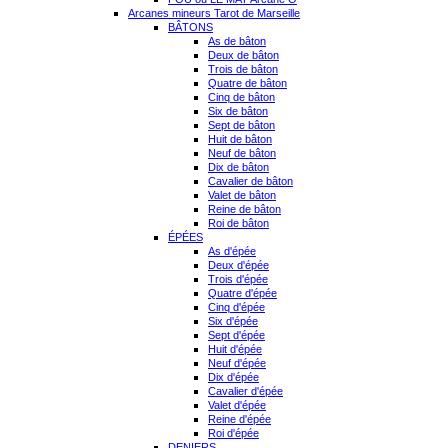
Arcanes mineurs Tarot de Marseille
BÂTONS
As de bâton
Deux de bâton
Trois de bâton
Quatre de bâton
Cinq de bâton
Six de bâton
Sept de bâton
Huit de bâton
Neuf de bâton
Dix de bâton
Cavalier de bâton
Valet de bâton
Reine de bâton
Roi de bâton
ÉPÉES
As d'épée
Deux d'épée
Trois d'épée
Quatre d'épée
Cinq d'épée
Six d'épée
Sept d'épée
Huit d'épée
Neuf d'épée
Dix d'épée
Cavalier d'épée
Valet d'épée
Reine d'épée
Roi d'épée
DENIERS