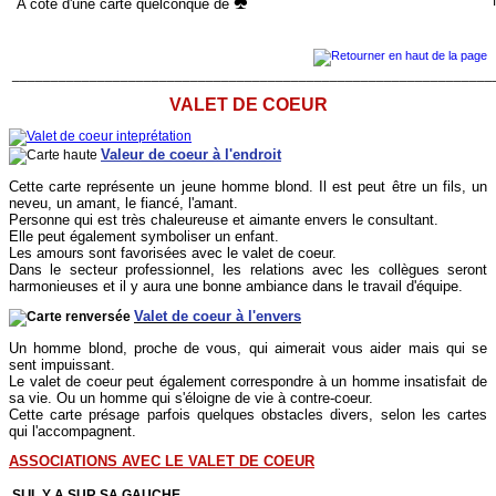
M
A côté d'une carte quelconque de
______________________________________________________________
VALET DE COEUR
Valeur de coeur à l'endroit
Cette carte représente un jeune homme blond. Il est peut être un fils, un
neveu, un amant, le fiancé, l'amant.
Personne qui est très chaleureuse et aimante envers le consultant.
Elle peut également symboliser un enfant.
Les amours sont favorisées avec le valet de coeur.
Dans le secteur professionnel, les relations avec les collègues seront
harmonieuses et il y aura une bonne ambiance dans le travail d'équipe.
Valet de coeur à l'envers
Un homme blond, proche de vous, qui aimerait vous aider mais qui se
sent impuissant.
Le valet de coeur peut également correspondre à un homme insatisfait de
sa vie. Ou un homme qui s'éloigne de vie à contre-coeur.
Cette carte présage parfois quelques obstacles divers, selon les cartes
qui l'accompagnent.
ASSOCIATIONS AVEC LE VALET DE COEUR
SI IL Y A SUR SA GAUCHE