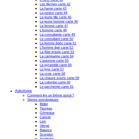
Les flèches carte 42
La harpe carte 43
La justice carte 44
La jeune fille carte 45
Le jeune homme carte 46
La femme carte 47
L'homme carte 48
La consultante carte 49
Le consultant carte 50
La femme âgée carte 51
L'homme âgé carte 52
La flûte brisée carte 53
La campagne carte 54
L'automne carte 55
La pyramide carte 56
Le lynx carte 57
La croix carte 58
La chauve souris carte 59
La colombe carte 60
Le parchemin carte 61
Astrologie
Comment lire un thème astral ?
Signes astrologiques
Bélier
Taureau
Gémeaux
Cancer
Lion
Vierge
Balance
Scorpion
Sagittaire