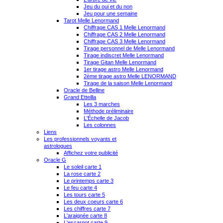
Jeu du oui et du non
Jeu pour une semaine
Tarot Melle Lenormand
Chiffrage CAS 1 Melle Lenormand
Chiffrage CAS 2 Melle Lenormand
Chiffrage CAS 3 Melle Lenormand
Tirage personnel de Melle Lenormand
Tirage indiscret Melle Lenormand
Tirage Gitan Melle Lenormand
1er tirage astro Melle Lenormand
2ème tirage astro Melle LENORMAND
Tirage de la saison Melle Lenormand
Oracle de Belline
Grand Etteilla
Les 3 marches
Méthode préliminaire
L'Échelle de Jacob
Les colonnes
Liens
Les professionnels voyants et
astrologues
Affichez votre publicité
Oracle G
Le soleil carte 1
La rose carte 2
Le printemps carte 3
Le feu carte 4
Les tours carte 5
Les deux coeurs carte 6
Les chiffres carte 7
L'araignée carte 8
L'escargot carte 9