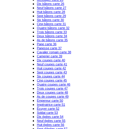
Dix bâtons carte 26
Neuf bâtons carte 27
Huit bâtons carte 28
Sept bâtons carte 29
Six bâtons carte 30
Cinq bâtons carte 31
Quatre bâtons carte 32
Trois bâtons carte 33
Deux bâtons carte 34
As de bâtons carte 35
Pape carte 36
Papesse carte 37
Cavalier romain carte 38
Camerier carte 39
Dix coupes carte 40
Neuf coupes carte 41
Huit coupes carte 42
Sept coupes carte 43
Six coupes carte 44
Cinq coupes carte 45
Quatre coupes carte 46
Trois coupes carte 47
Deux coupes carte 48
As de coupes carte 49
Empereur carte 50
Impératrice carte 51
Écuyer carte 52
Soldat carte 53
Dix épées carte 54
Neuf épées carte 55
Huit épées carte 56
Sept d'épées carte 57