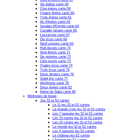
Six épées carte 58
Cinq épées carte 59
Quatre épées carte 60
Trois épées carte 61
As d'épées carte 63
Soudan d'Egypte carte 64
Cavalier tartare carte 66
Lazzarone carte 67
Dix écus carte 68
Neuf sequins carte 69
Huit ducats carte 70
Sept florins carte 71
Six guinées carte 72
Cinq onces carte 73
Quatre écus carte 74
Trois écus carte 75
Deux deniers carte 76
Soleil d'or carte 77
Alchimiste carte 78
Deux épées carte 62
Reine de Saba carte 65
Méthodes de tirage
Jeu 32 et 52 cartes
Le 11 jeu 32 et 52 cartes
La grande croix jeu 32 et 52 cartes
Les 7 paquets jeu 32 et 52 cartes
Les 15 cartes jeu 32 et 52 cartes
Les 25 cartes jeu 32 et 52 cartes
Le monde jeu 32 et 52 cartes
Les 4 paquets jeu 52 cartes
Le château jeu 52 cartes
L'horloge jeu 52 cartes