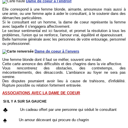
Dame de coeur à l'endroit
Elle correspond à une femme blonde, aimante, amoureuse mais aussi à
une amie, ou une femme apte à aider le consultant, à le soutenir dans des
démarches particulières.
Si le consultant est un homme, la dame de coeur représente la femme
avec laquelle il s'engagera affectivement.
Le secteur sentimental est ici favorisé, et promet la résolution à tous les
problèmes, l'union qui se renforce, l'amour vrai, équilibré et épanouissant.
Belle harmonie générale avec les personnes de votre entourage, personnel
ou professionnel.
Dame de coeur à l'envers
Une femme blonde dont il faut se méfier, souvent une rivale.
Cette carte annonce des difficultés et des chagrins dans la vie affective.
Vous rencontrerez des obstacles, des contretemps, des
mécontentements, des désaccords. L'ambiance au foyer ne sera pas
sereine.
Des disputes pourraient avoir lieu à cause de trahisons, d'infidélité.
Rupture possible ou relation fortement entravée.
ASSOCIATIONS AVEC LA DAME DE COEUR
SI IL Y A SUR SA GAUCHE
♣
Un cadeau offert par une personne qui séduit le consultant
♠
Un amour décevant qui procure du chagrin