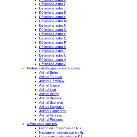
Définitions astro I
Définitions astro J
Définitions astro K
Définitions astro L
Définitions astro M
Définitions astro N
Définitions astro O
Définitions astro P
Définitions astro Q
Définitions astro R
Définitions astro S
Définitions astro T
Définitions astro U
Définitions astro V
Définitions astro Z
Portrait astrologique de votre animal
Animal Bélier
Animal Taureau
Animal Gémeaux
Animal Cancer
Animal Lion
Animal Vierge
Animal Balance
Animal Scorpion
Animal Sagittaire
Animal Capricorne
Animal Verseau
Animal Poissons
Révolutions solaires
Pluton en conjonction en RS
Neptune en conjonction en Rs
Uranus en conjonction en RS