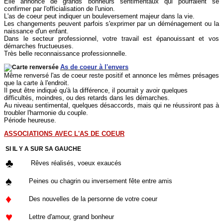
Elle annonce de grands bonheurs sentimentaux qui pourraient se
confirmer par l'officialisation de l'union.
L'as de coeur peut indiquer un bouleversement majeur dans la vie.
Les changements peuvent parfois s'exprimer par un déménagement ou la
naissance d'un enfant.
Dans le secteur professionnel, votre travail est épanouissant et vos
démarches fructueuses.
Très belle reconnaissance professionnelle.
As de coeur à l'envers
Même renversé l'as de coeur reste positif et annonce les mêmes présages
que la carte à l'endroit.
Il peut être indiqué qu'à la différence, il pourrait y avoir quelques
difficultés, moindres, ou des retards dans les démarches.
Au niveau sentimental, quelques désaccords, mais qui ne réussiront pas à
troubler l'harmonie du couple.
Période heureuse.
ASSOCIATIONS AVEC L'AS DE COEUR
SI IL Y A SUR SA GAUCHE
♣
Rêves réalisés, voeux exaucés
♠
Peines ou chagrin ou inversement fête entre amis
♦
Des nouvelles de la personne de votre coeur
♥
Lettre d'amour, grand bonheur