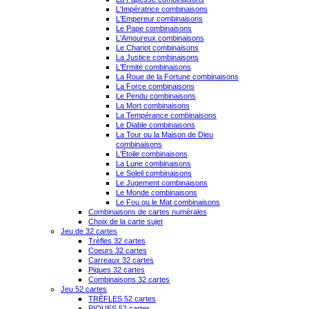
L'Impératrice combinaisons
L'Empereur combinaisons
Le Pape combinaisons
L'Amoureux combinaisons
Le Chariot combinaisons
La Justice combinaisons
L'Ermite combinaisons
La Roue de la Fortune combinaisons
La Force combinaisons
Le Pendu combinaisons
La Mort combinaisons
La Tempérance combinaisons
Le Diable combinaisons
La Tour ou la Maison de Dieu
combinaisons
L'Étoile combinaisons
La Lune combinaisons
Le Soleil combinaisons
Le Jugement combinaisons
Le Monde combinaisons
Le Fou ou le Mat combinaisons
Combinaisons de cartes numérales
Choix de la carte sujet
Jeu de 32 cartes
Trèfles 32 cartes
Coeurs 32 cartes
Carreaux 32 cartes
Piques 32 cartes
Combinaisons 32 cartes
Jeu 52 cartes
TRÈFLES 52 cartes
PIQUES 52 cartes