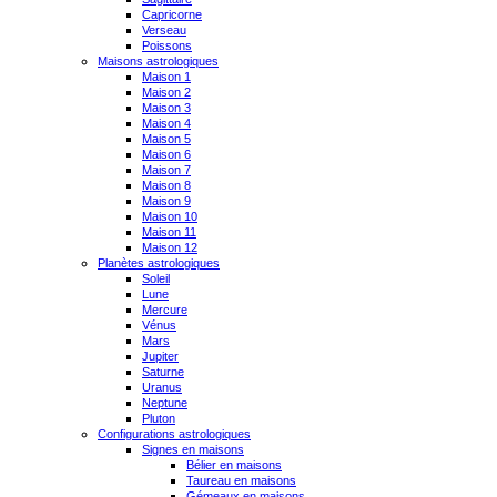
Capricorne
Verseau
Poissons
Maisons astrologiques
Maison 1
Maison 2
Maison 3
Maison 4
Maison 5
Maison 6
Maison 7
Maison 8
Maison 9
Maison 10
Maison 11
Maison 12
Planètes astrologiques
Soleil
Lune
Mercure
Vénus
Mars
Jupiter
Saturne
Uranus
Neptune
Pluton
Configurations astrologiques
Signes en maisons
Bélier en maisons
Taureau en maisons
Gémeaux en maisons