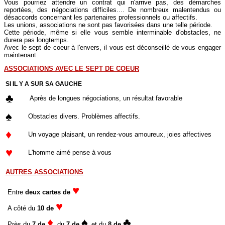
Vous pourriez attendre un contrat qui n'arrive pas, des démarches
reportées, des négociations difficiles.... De nombreux malentendus ou
désaccords concernant les partenaires professionnels ou affectifs.
Les unions, associations ne sont pas favorisées dans une telle période.
Cette période, même si elle vous semble interminable d'obstacles, ne
durera pas longtemps.
Avec le sept de coeur à l'envers, il vous est déconseillé de vous engager
maintenant.
ASSOCIATIONS AVEC LE SEPT DE COEUR
SI IL Y A SUR SA GAUCHE
♣
Après de longues négociations, un résultat favorable
♠
Obstacles divers. Problèmes affectifs.
♦
Un voyage plaisant, un rendez-vous amoureux, joies affectives
♥
L'homme aimé pense à vous
AUTRES ASSOCIATIONS
♥
Entre
deux cartes de
♥
A côté du
10 de
♦
♠
♣
Près du
7 de
, du
7 de
et du
8 de