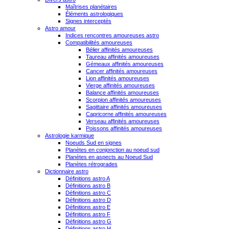
Maîtrises planétaires
Éléments astrologiques
Signes interceptés
Astro amour
Indices rencontres amoureuses astro
Compatibilités amoureuses
Bélier affinités amoureuses
Taureau affinités amoureuses
Gémeaux affinités amoureuses
Cancer affinités amoureuses
Lion affinités amoureuses
Vierge affinités amoureuses
Balance affinités amoureuses
Scorpion affinités amoureuses
Sagittaire affinités amoureuses
Capricorne affinités amoureuses
Verseau affinités amoureuses
Poissons affinités amoureuses
Astrologie karmique
Noeuds Sud en signes
Planètes en conjonction au noeud sud
Planètes en aspects au Noeud Sud
Planètes rétrogrades
Dictionnaire astro
Définitions astro A
Définitions astro B
Définitions astro C
Définitions astro D
Définitions astro E
Définitions astro F
Définitions astro G
Définitions astro H