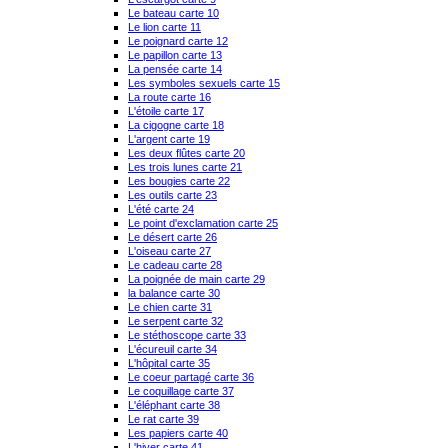
Le bateau carte 10
Le lion carte 11
Le poignard carte 12
Le papillon carte 13
La pensée carte 14
Les symboles sexuels carte 15
La route carte 16
L'étoile carte 17
La cigogne carte 18
L'argent carte 19
Les deux flûtes carte 20
Les trois lunes carte 21
Les bougies carte 22
Les outils carte 23
L'été carte 24
Le point d'exclamation carte 25
Le désert carte 26
L'oiseau carte 27
Le cadeau carte 28
La poignée de main carte 29
la balance carte 30
Le chien carte 31
Le serpent carte 32
Le stéthoscope carte 33
L'écureuil carte 34
L'hôpital carte 35
Le coeur partagé carte 36
Le coquillage carte 37
L'éléphant carte 38
Le rat carte 39
Les papiers carte 40
L'hiver carte 41