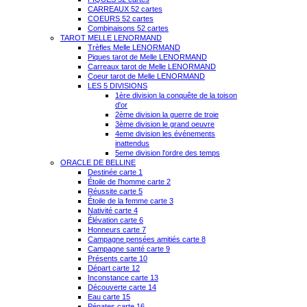
CARREAUX 52 cartes
COEURS 52 cartes
Combinaisons 52 cartes
TAROT MELLE LENORMAND
Trèfles Melle LENORMAND
Piques tarot de Melle LENORMAND
Carreaux tarot de Melle LENORMAND
Coeur tarot de Melle LENORMAND
LES 5 DIVISIONS
1ère division la conquête de la toison
d'or
2ème division la guerre de troie
3ème division le grand oeuvre
4eme division les événements
inattendus
5eme division l'ordre des temps
ORACLE DE BELLINE
Destinée carte 1
Étoile de l'homme carte 2
Réussite carte 5
Étoile de la femme carte 3
Nativité carte 4
Élévation carte 6
Honneurs carte 7
Campagne pensées amitiés carte 8
Campagne santé carte 9
Présents carte 10
Départ carte 12
Inconstance carte 13
Découverte carte 14
Eau carte 15
Pénates carte 16