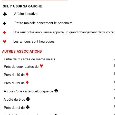
SI IL Y A SUR SA GAUCHE
♣
Affaire lucrative
♠
Petite maladie concernant le partenaire
♦
Une rencontre amoureuse apporte un grand changement dans votre 
♥
Les amours sont heureuses
AUTRES ASSOCIATIONS
Entre deux cartes de même valeur
A
♥
B
Près de deux cartes de
♦
M
Près du 10 de
♦
U
Près du roi de
♣
V
A côté d'une carte quelconque de
♣
U
A côté du 9 de
♣
U
Près du roi de
♠