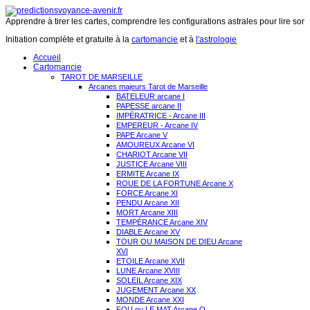
Apprendre à tirer les cartes, comprendre les configurations astrales pour lire son 
Initiation complète et gratuite à la
cartomancie
et à
l'astrologie
Accueil
Cartomancie
TAROT DE MARSEILLE
Arcanes majeurs Tarot de Marseille
BATELEUR arcane I
PAPESSE arcane II
IMPÉRATRICE - Arcane III
EMPEREUR - Arcane IV
PAPE Arcane V
AMOUREUX Arcane VI
CHARIOT Arcane VII
JUSTICE Arcane VIII
ERMITE Arcane IX
ROUE DE LA FORTUNE Arcane X
FORCE Arcane XI
PENDU Arcane XII
MORT Arcane XIII
TEMPÉRANCE Arcane XIV
DIABLE Arcane XV
TOUR OU MAISON DE DIEU Arcane
XVI
ETOILE Arcane XVII
LUNE Arcane XVIII
SOLEIL Arcane XIX
JUGEMENT Arcane XX
MONDE Arcane XXI
FOU ou LE MAT Arcane O