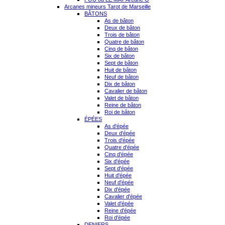
Arcanes mineurs Tarot de Marseille
BÂTONS
As de bâton
Deux de bâton
Trois de bâton
Quatre de bâton
Cinq de bâton
Six de bâton
Sept de bâton
Huit de bâton
Neuf de bâton
Dix de bâton
Cavalier de bâton
Valet de bâton
Reine de bâton
Roi de bâton
ÉPÉES
As d'épée
Deux d'épée
Trois d'épée
Quatre d'épée
Cinq d'épée
Six d'épée
Sept d'épée
Huit d'épée
Neuf d'épée
Dix d'épée
Cavalier d'épée
Valet d'épée
Reine d'épée
Roi d'épée
DENIERS