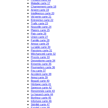
Maladie carte 17
Changement carte 18
Argent carte 19
Intelligence carte 20
Vol perte carte 21
Entreprise carte 22
Trafic carte 23
Nouvelle carte 24
Plaisirs carte 25
Paix carte 26
Union carte 27
Famille carte 28
Amour carte 29
La table carte 30
Passions carte 31
Méchanceté carte 32
Procès carte 33
Despotisme carte 34
Ennemis carte 35
Pourparlers carte 36
Feu carte 37
Accident carte 38
Appui carte 39
Beauté carte 40
Héritage carte 41
Sagesse carte 42
Renommée carte 43
Le hasard carte 44
Bonheur carte 45
Infortune carte 46
Stérilité carte 47
Fatalité carte 48