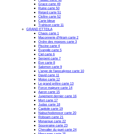
Grace carte 49
Ruine carte 50
Retard carte 51
Cloître carte 52
Carte bleue
Trahison carte 11
GRAND ETTEILA
Chaos carte 1
Maçonnerie d'Hiram carte 2
Ordre des mopses carte 3
Piscine carte 4
Évangile carte 5
Ciel carte 6
Serpent carte 7
Eve carte 8
Salomon carte 9
L'ange de l'apocalypse carte 10
David carte 11
Moise carte 12
Le grand prêtre carte 13
Force majeure carte 14
Aaron carte 15
Jugement dernier carte 16
Mort carte 17
Judas carte 18
Capitole carte 19
Nabuchodonosor carte 20
Roboam carte 21
Monarque carte 22
Souveraine carte 23
Chevalier du guet carte 24
Messager carte 25