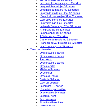
Lire dans les pensées jeu 32 cartes
Le grand éventail jeu 32 cartes
Le temple du hasard jeu 32 cartes
La grande étoile jeu 32 et 52 cartes
L'avenir du couple jeu 32 et 52 cartes
La preuve par 9 jeu 52 cartes
La preuve par 4 jeu 32 cartes
Le jeu de l'amour jeu 32 et 52 cartes
A la gitane jeu de 52 cartes
Le bon espoir jeu 52 cartes
A l'italienne jeu 32 cartes
Catherine de russie jeu 32 cartes
Français du XVIII siècle jeu 52 cartes
Les 3 cartes jeu de 52 cartes
Tarot de Marseille
Oracle avec 3 cartes
Oracle avec 7 cartes
Fait précis
Oracle avec 2 cartes
Oracle chiffré
Méthode 5 cartes
Oracle sur
Oracle du miroir
Étoile de Salomon
La croix celtique
Le jeu des 12 cartes
Une affaire particulière
Oracle avec 24 cartes
Le jeu du nom
Jeu bohémien
Situation déterminée
L'arbre de vie