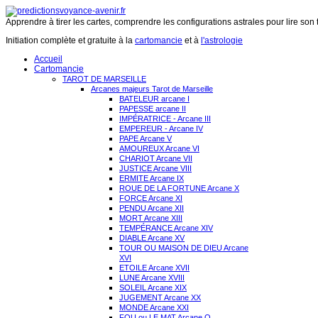
Apprendre à tirer les cartes, comprendre les configurations astrales pour lire son 
Initiation complète et gratuite à la
cartomancie
et à
l'astrologie
Accueil
Cartomancie
TAROT DE MARSEILLE
Arcanes majeurs Tarot de Marseille
BATELEUR arcane I
PAPESSE arcane II
IMPÉRATRICE - Arcane III
EMPEREUR - Arcane IV
PAPE Arcane V
AMOUREUX Arcane VI
CHARIOT Arcane VII
JUSTICE Arcane VIII
ERMITE Arcane IX
ROUE DE LA FORTUNE Arcane X
FORCE Arcane XI
PENDU Arcane XII
MORT Arcane XIII
TEMPÉRANCE Arcane XIV
DIABLE Arcane XV
TOUR OU MAISON DE DIEU Arcane
XVI
ETOILE Arcane XVII
LUNE Arcane XVIII
SOLEIL Arcane XIX
JUGEMENT Arcane XX
MONDE Arcane XXI
FOU ou LE MAT Arcane O