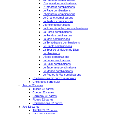
L'Impératrice combinaisons
L'Empereur combinaisons
Le Pape combinaisons
L'Amoureux combinaisons
Le Chariot combinaisons
La Justice combinaisons
L'Ermite combinaisons
La Roue de la Fortune combinaisons
La Force combinaisons
Le Pendu combinaisons
La Mort combinaisons
La Tempérance combinaisons
Le Diable combinaisons
La Tour ou la Maison de Dieu
combinaisons
L'Étoile combinaisons
La Lune combinaisons
Le Soleil combinaisons
Le Jugement combinaisons
Le Monde combinaisons
Le Fou ou le Mat combinaisons
Combinaisons de cartes numérales
Choix de la carte sujet
Jeu de 32 cartes
Trèfles 32 cartes
Coeurs 32 cartes
Carreaux 32 cartes
Piques 32 cartes
Combinaisons 32 cartes
Jeu 52 cartes
TRÈFLES 52 cartes
PIQUES 52 cartes