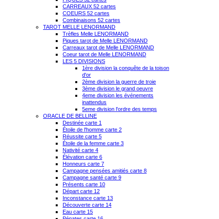
CARREAUX 52 cartes
COEURS 52 cartes
Combinaisons 52 cartes
TAROT MELLE LENORMAND
Trèfles Melle LENORMAND
Piques tarot de Melle LENORMAND
Carreaux tarot de Melle LENORMAND
Coeur tarot de Melle LENORMAND
LES 5 DIVISIONS
1ère division la conquête de la toison
d'or
2ème division la guerre de troie
3ème division le grand oeuvre
4eme division les événements
inattendus
5eme division l'ordre des temps
ORACLE DE BELLINE
Destinée carte 1
Étoile de l'homme carte 2
Réussite carte 5
Étoile de la femme carte 3
Nativité carte 4
Élévation carte 6
Honneurs carte 7
Campagne pensées amitiés carte 8
Campagne santé carte 9
Présents carte 10
Départ carte 12
Inconstance carte 13
Découverte carte 14
Eau carte 15
Pénates carte 16