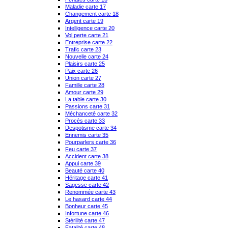
Maladie carte 17
Changement carte 18
Argent carte 19
Intelligence carte 20
Vol perte carte 21
Entreprise carte 22
Trafic carte 23
Nouvelle carte 24
Plaisirs carte 25
Paix carte 26
Union carte 27
Famille carte 28
Amour carte 29
La table carte 30
Passions carte 31
Méchanceté carte 32
Procès carte 33
Despotisme carte 34
Ennemis carte 35
Pourparlers carte 36
Feu carte 37
Accident carte 38
Appui carte 39
Beauté carte 40
Héritage carte 41
Sagesse carte 42
Renommée carte 43
Le hasard carte 44
Bonheur carte 45
Infortune carte 46
Stérilité carte 47
Fatalité carte 48