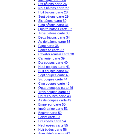
Dix bâtons carte 26
Neuf bâtons carte 27
Huit bâtons carte 28
Sept bâtons carte 29
Six bâtons carte 30
Cinq bâtons carte 31
Quatre bâtons carte 32
Trois bâtons carte 33
Deux bâtons carte 34
As de bâtons carte 35
Pape carte 36
Papesse carte 37
Cavalier romain carte 38
Camerier carte 39
Dix coupes carte 40
Neuf coupes carte 41
Huit coupes carte 42
Sept coupes carte 43
Six coupes carte 44
Cinq coupes carte 45
Quatre coupes carte 46
Trois coupes carte 47
Deux coupes carte 48
As de coupes carte 49
Empereur carte 50
Impératrice carte 51
Écuyer carte 52
Soldat carte 53
Dix épées carte 54
Neuf épées carte 55
Huit épées carte 56
Sept d'épées carte 57