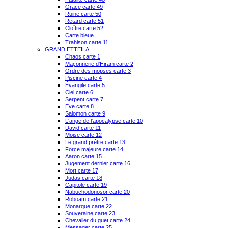
Grace carte 49
Ruine carte 50
Retard carte 51
Cloître carte 52
Carte bleue
Trahison carte 11
GRAND ETTEILA
Chaos carte 1
Maçonnerie d'Hiram carte 2
Ordre des mopses carte 3
Piscine carte 4
Évangile carte 5
Ciel carte 6
Serpent carte 7
Eve carte 8
Salomon carte 9
L'ange de l'apocalypse carte 10
David carte 11
Moise carte 12
Le grand prêtre carte 13
Force majeure carte 14
Aaron carte 15
Jugement dernier carte 16
Mort carte 17
Judas carte 18
Capitole carte 19
Nabuchodonosor carte 20
Roboam carte 21
Monarque carte 22
Souveraine carte 23
Chevalier du guet carte 24
Messager carte 25