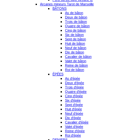
Arcanes mineurs Tarot de Marseille
BÂTONS
As de bâton
Deux de bâton
Trois de bâton
Quatre de bâton
Cinq de bâton
Six de bâton
Sept de bâton
Huit de bâton
Neuf de bâton
Dix de bâton
Cavalier de bâton
Valet de bâton
Reine de bâton
Roi de bâton
ÉPÉES
As d'épée
Deux d'épée
Trois d'épée
Quatre d'épée
Cinq d'épée
Six d'épée
Sept d'épée
Huit d'épée
Neuf d'épée
Dix d'épée
Cavalier d'épée
Valet d'épée
Reine d'épée
Roi d'épée
DENIERS