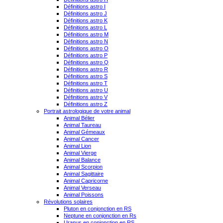
Définitions astro I
Définitions astro J
Définitions astro K
Définitions astro L
Définitions astro M
Définitions astro N
Définitions astro O
Définitions astro P
Définitions astro Q
Définitions astro R
Définitions astro S
Définitions astro T
Définitions astro U
Définitions astro V
Définitions astro Z
Portrait astrologique de votre animal
Animal Bélier
Animal Taureau
Animal Gémeaux
Animal Cancer
Animal Lion
Animal Vierge
Animal Balance
Animal Scorpion
Animal Sagittaire
Animal Capricorne
Animal Verseau
Animal Poissons
Révolutions solaires
Pluton en conjonction en RS
Neptune en conjonction en Rs
Uranus en conjonction en RS