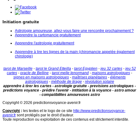
Initiation gratuite
Astrologie amoureuse, allez-vous faire une rencontre prochainement ?
Apprendre la cartomancie gratuitement
Apprendre l'astrologie gratuitement
Apprendre à lire les lignes de la main (chiromancie appelée également
chirologie)
tarot de Marseille
-
tarot le Grand Etteilla
-
tarot Egyptien
-
jeu 32 cartes
-
jeu 52
cartes
-
oracle de Belline
-
tarot melle lenormand
-
maisons astrologiques
-
signes en maisons astrologiques
-
maîtrises planétaires
-
éléments
astrologiques
-
méthode de tirage
-
révolution solaire
apprendre à tirer les cartes - astrologie gratuite - previsions astrologiques -
predictions voyance - prédire l'avenir - intitiation à la voyance - astro amour
- compatibilites amoureuses astro
Copyright © 2026 predictionsvoyance-avenir.fr
Copyright
:
les textes et le logo de ce site
http://www.predictionsvoyance-
avenir.fr
sont protégés par le droit d'auteur.
Toute reproduction ou exploitation de ces contenus est strictement interdite.