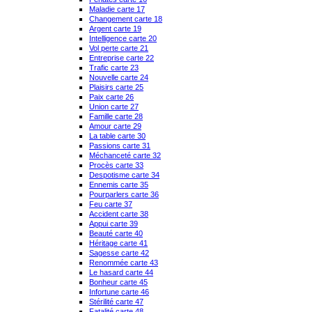
Maladie carte 17
Changement carte 18
Argent carte 19
Intelligence carte 20
Vol perte carte 21
Entreprise carte 22
Trafic carte 23
Nouvelle carte 24
Plaisirs carte 25
Paix carte 26
Union carte 27
Famille carte 28
Amour carte 29
La table carte 30
Passions carte 31
Méchanceté carte 32
Procès carte 33
Despotisme carte 34
Ennemis carte 35
Pourparlers carte 36
Feu carte 37
Accident carte 38
Appui carte 39
Beauté carte 40
Héritage carte 41
Sagesse carte 42
Renommée carte 43
Le hasard carte 44
Bonheur carte 45
Infortune carte 46
Stérilité carte 47
Fatalité carte 48