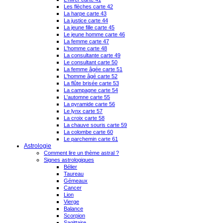
Les flèches carte 42
La harpe carte 43
La justice carte 44
La jeune fille carte 45
Le jeune homme carte 46
La femme carte 47
L'homme carte 48
La consultante carte 49
Le consultant carte 50
La femme âgée carte 51
L'homme âgé carte 52
La flûte brisée carte 53
La campagne carte 54
L'automne carte 55
La pyramide carte 56
Le lynx carte 57
La croix carte 58
La chauve souris carte 59
La colombe carte 60
Le parchemin carte 61
Astrologie
Comment lire un thème astral ?
Signes astrologiques
Bélier
Taureau
Gémeaux
Cancer
Lion
Vierge
Balance
Scorpion
Sagittaire