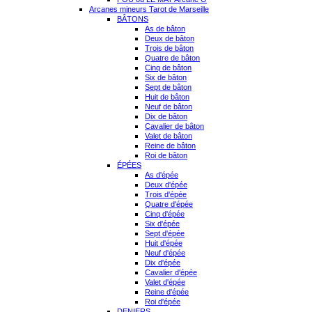
Arcanes mineurs Tarot de Marseille
BÂTONS
As de bâton
Deux de bâton
Trois de bâton
Quatre de bâton
Cinq de bâton
Six de bâton
Sept de bâton
Huit de bâton
Neuf de bâton
Dix de bâton
Cavalier de bâton
Valet de bâton
Reine de bâton
Roi de bâton
ÉPÉES
As d'épée
Deux d'épée
Trois d'épée
Quatre d'épée
Cinq d'épée
Six d'épée
Sept d'épée
Huit d'épée
Neuf d'épée
Dix d'épée
Cavalier d'épée
Valet d'épée
Reine d'épée
Roi d'épée
DENIERS