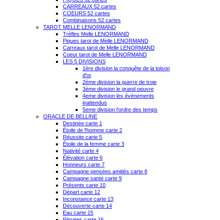
CARREAUX 52 cartes
COEURS 52 cartes
Combinaisons 52 cartes
TAROT MELLE LENORMAND
Trèfles Melle LENORMAND
Piques tarot de Melle LENORMAND
Carreaux tarot de Melle LENORMAND
Coeur tarot de Melle LENORMAND
LES 5 DIVISIONS
1ère division la conquête de la toison
d'or
2ème division la guerre de troie
3ème division le grand oeuvre
4eme division les événements
inattendus
5eme division l'ordre des temps
ORACLE DE BELLINE
Destinée carte 1
Étoile de l'homme carte 2
Réussite carte 5
Étoile de la femme carte 3
Nativité carte 4
Élévation carte 6
Honneurs carte 7
Campagne pensées amitiés carte 8
Campagne santé carte 9
Présents carte 10
Départ carte 12
Inconstance carte 13
Découverte carte 14
Eau carte 15
Pénates carte 16