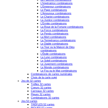
L'Impératrice combinaisons
L'Empereur combinaisons
Le Pape combinaisons
L'Amoureux combinaisons
Le Chariot combinaisons
La Justice combinaisons
L'Ermite combinaisons
La Roue de la Fortune combinaisons
La Force combinaisons
Le Pendu combinaisons
La Mort combinaisons
La Tempérance combinaisons
Le Diable combinaisons
La Tour ou la Maison de Dieu
combinaisons
L'Étoile combinaisons
La Lune combinaisons
Le Soleil combinaisons
Le Jugement combinaisons
Le Monde combinaisons
Le Fou ou le Mat combinaisons
Combinaisons de cartes numérales
Choix de la carte sujet
Jeu de 32 cartes
Trèfles 32 cartes
Coeurs 32 cartes
Carreaux 32 cartes
Piques 32 cartes
Combinaisons 32 cartes
Jeu 52 cartes
TRÈFLES 52 cartes
PIQUES 52 cartes