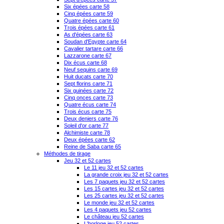
Six épées carte 58
Cinq épées carte 59
Quatre épées carte 60
Trois épées carte 61
As d'épées carte 63
Soudan d'Egypte carte 64
Cavalier tartare carte 66
Lazzarone carte 67
Dix écus carte 68
Neuf sequins carte 69
Huit ducats carte 70
Sept florins carte 71
Six guinées carte 72
Cinq onces carte 73
Quatre écus carte 74
Trois écus carte 75
Deux deniers carte 76
Soleil d'or carte 77
Alchimiste carte 78
Deux épées carte 62
Reine de Saba carte 65
Méthodes de tirage
Jeu 32 et 52 cartes
Le 11 jeu 32 et 52 cartes
La grande croix jeu 32 et 52 cartes
Les 7 paquets jeu 32 et 52 cartes
Les 15 cartes jeu 32 et 52 cartes
Les 25 cartes jeu 32 et 52 cartes
Le monde jeu 32 et 52 cartes
Les 4 paquets jeu 52 cartes
Le château jeu 52 cartes
L'horloge jeu 52 cartes