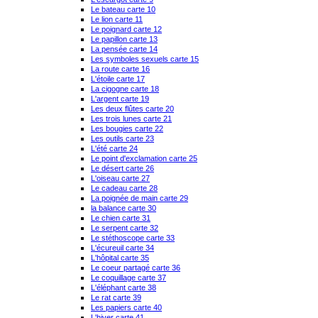
Le bateau carte 10
Le lion carte 11
Le poignard carte 12
Le papillon carte 13
La pensée carte 14
Les symboles sexuels carte 15
La route carte 16
L'étoile carte 17
La cigogne carte 18
L'argent carte 19
Les deux flûtes carte 20
Les trois lunes carte 21
Les bougies carte 22
Les outils carte 23
L'été carte 24
Le point d'exclamation carte 25
Le désert carte 26
L'oiseau carte 27
Le cadeau carte 28
La poignée de main carte 29
la balance carte 30
Le chien carte 31
Le serpent carte 32
Le stéthoscope carte 33
L'écureuil carte 34
L'hôpital carte 35
Le coeur partagé carte 36
Le coquillage carte 37
L'éléphant carte 38
Le rat carte 39
Les papiers carte 40
L'hiver carte 41