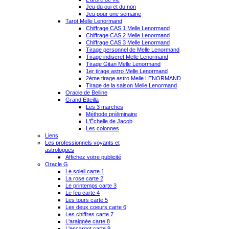
Jeu du oui et du non
Jeu pour une semaine
Tarot Melle Lenormand
Chiffrage CAS 1 Melle Lenormand
Chiffrage CAS 2 Melle Lenormand
Chiffrage CAS 3 Melle Lenormand
Tirage personnel de Melle Lenormand
Tirage indiscret Melle Lenormand
Tirage Gitan Melle Lenormand
1er tirage astro Melle Lenormand
2ème tirage astro Melle LENORMAND
Tirage de la saison Melle Lenormand
Oracle de Belline
Grand Etteilla
Les 3 marches
Méthode préliminaire
L'Échelle de Jacob
Les colonnes
Liens
Les professionnels voyants et
astrologues
Affichez votre publicité
Oracle G
Le soleil carte 1
La rose carte 2
Le printemps carte 3
Le feu carte 4
Les tours carte 5
Les deux coeurs carte 6
Les chiffres carte 7
L'araignée carte 8
L'escargot carte 9