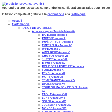
Apprendre à tirer les cartes, comprendre les configurations astrales pour lire son 
Initiation complète et gratuite à la
cartomancie
et à
l'astrologie
Accueil
Cartomancie
TAROT DE MARSEILLE
Arcanes majeurs Tarot de Marseille
BATELEUR arcane I
PAPESSE arcane II
IMPÉRATRICE - Arcane III
EMPEREUR - Arcane IV
PAPE Arcane V
AMOUREUX Arcane VI
CHARIOT Arcane VII
JUSTICE Arcane VIII
ERMITE Arcane IX
ROUE DE LA FORTUNE Arcane X
FORCE Arcane XI
PENDU Arcane XII
MORT Arcane XIII
TEMPÉRANCE Arcane XIV
DIABLE Arcane XV
TOUR OU MAISON DE DIEU Arcane
XVI
ETOILE Arcane XVII
LUNE Arcane XVIII
SOLEIL Arcane XIX
JUGEMENT Arcane XX
MONDE Arcane XXI
FOU ou LE MAT Arcane O