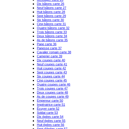
Dix bâtons carte 26
Neuf bâtons carte 27
Huit bâtons carte 28
Sept bâtons carte 29
Six bâtons carte 30
Cinq bâtons carte 31
Quatre bâtons carte 32
Trois bâtons carte 33
Deux bâtons carte 34
As de bâtons carte 35
Pape carte 36
Papesse carte 37
Cavalier romain carte 38
Camerier carte 39
Dix coupes carte 40
Neuf coupes carte 41
Huit coupes carte 42
Sept coupes carte 43
Six coupes carte 44
Cinq coupes carte 45
Quatre coupes carte 46
Trois coupes carte 47
Deux coupes carte 48
As de coupes carte 49
Empereur carte 50
Impératrice carte 51
Écuyer carte 52
Soldat carte 53
Dix épées carte 54
Neuf épées carte 55
Huit épées carte 56
Sept d'épées carte 57