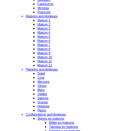
Capricorne
Verseau
Poissons
Maisons astrologiques
Maison 1
Maison 2
Maison 3
Maison 4
Maison 5
Maison 6
Maison 7
Maison 8
Maison 9
Maison 10
Maison 11
Maison 12
Planètes astrologiques
Soleil
Lune
Mercure
Vénus
Mars
Jupiter
Saturne
Uranus
Neptune
Pluton
Configurations astrologiques
Signes en maisons
Bélier en maisons
Taureau en maisons
Gémeaux en maisons