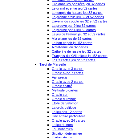
Lire dans les pensées jeu 32 cartes
Le grand éventail jeu 32 cartes
Le temple du hasard jeu 32 cartes
La grande étoile jeu 32 et 52 cartes
L'avenir du couple jeu 32 et 52 cartes
La preuve par 9 jeu 52 cartes
La preuve par 4 jeu 32 cartes
Le jeu de l'amour jeu 32 et 52 cartes
A la gitane jeu de 52 cartes
Le bon espoir jeu 52 cartes
A l'italienne jeu 32 cartes
Catherine de russie jeu 32 cartes
Français du XVIII siècle jeu 52 cartes
Les 3 cartes jeu de 52 cartes
Tarot de Marseille
Oracle avec 3 cartes
Oracle avec 7 cartes
Fait précis
Oracle avec 2 cartes
Oracle chiffré
Méthode 5 cartes
Oracle sur
Oracle du miroir
Étoile de Salomon
La croix celtique
Le jeu des 12 cartes
Une affaire particulière
Oracle avec 24 cartes
Le jeu du nom
Jeu bohémien
Situation déterminée
L'arbre de vie