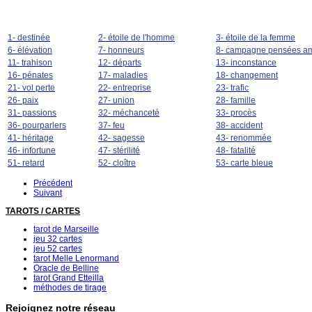
1- destinée
2- étoile de l'homme
3- étoile de la femme
6- élévation
7- honneurs
8- campagne pensées am
11- trahison
12- départs
13- inconstance
16- pénates
17- maladies
18- changement
21- vol perte
22- entreprise
23- trafic
26- paix
27- union
28- famille
31- passions
32- méchanceté
33- procès
36- pourparlers
37- feu
38- accident
41- héritage
42- sagesse
43- renommée
46- infortune
47- stérilité
48- fatalité
51- retard
52- cloître
53- carte bleue
Précédent
Suivant
TAROTS / CARTES
tarot de Marseille
jeu 32 cartes
jeu 52 cartes
tarot Melle Lenormand
Oracle de Belline
tarot Grand Etteilla
méthodes de tirage
Rejoignez notre réseau