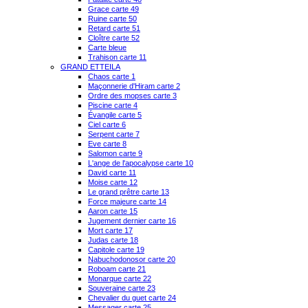
Grace carte 49
Ruine carte 50
Retard carte 51
Cloître carte 52
Carte bleue
Trahison carte 11
GRAND ETTEILA
Chaos carte 1
Maçonnerie d'Hiram carte 2
Ordre des mopses carte 3
Piscine carte 4
Évangile carte 5
Ciel carte 6
Serpent carte 7
Eve carte 8
Salomon carte 9
L'ange de l'apocalypse carte 10
David carte 11
Moise carte 12
Le grand prêtre carte 13
Force majeure carte 14
Aaron carte 15
Jugement dernier carte 16
Mort carte 17
Judas carte 18
Capitole carte 19
Nabuchodonosor carte 20
Roboam carte 21
Monarque carte 22
Souveraine carte 23
Chevalier du guet carte 24
Messager carte 25