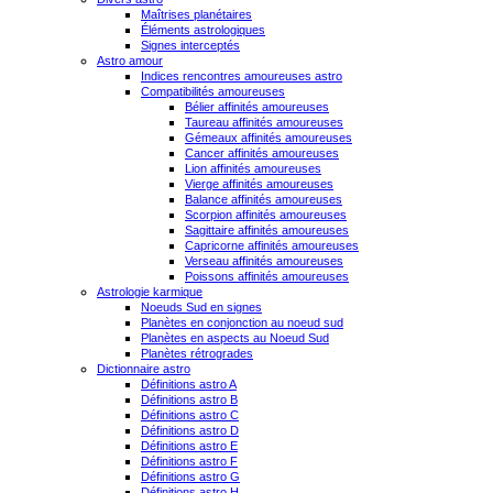
Maîtrises planétaires
Éléments astrologiques
Signes interceptés
Astro amour
Indices rencontres amoureuses astro
Compatibilités amoureuses
Bélier affinités amoureuses
Taureau affinités amoureuses
Gémeaux affinités amoureuses
Cancer affinités amoureuses
Lion affinités amoureuses
Vierge affinités amoureuses
Balance affinités amoureuses
Scorpion affinités amoureuses
Sagittaire affinités amoureuses
Capricorne affinités amoureuses
Verseau affinités amoureuses
Poissons affinités amoureuses
Astrologie karmique
Noeuds Sud en signes
Planètes en conjonction au noeud sud
Planètes en aspects au Noeud Sud
Planètes rétrogrades
Dictionnaire astro
Définitions astro A
Définitions astro B
Définitions astro C
Définitions astro D
Définitions astro E
Définitions astro F
Définitions astro G
Définitions astro H