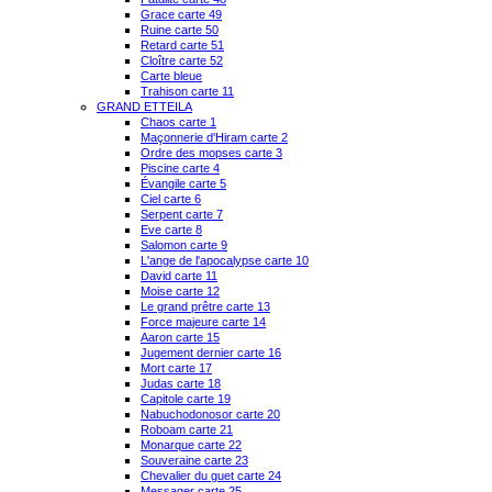
Grace carte 49
Ruine carte 50
Retard carte 51
Cloître carte 52
Carte bleue
Trahison carte 11
GRAND ETTEILA
Chaos carte 1
Maçonnerie d'Hiram carte 2
Ordre des mopses carte 3
Piscine carte 4
Évangile carte 5
Ciel carte 6
Serpent carte 7
Eve carte 8
Salomon carte 9
L'ange de l'apocalypse carte 10
David carte 11
Moise carte 12
Le grand prêtre carte 13
Force majeure carte 14
Aaron carte 15
Jugement dernier carte 16
Mort carte 17
Judas carte 18
Capitole carte 19
Nabuchodonosor carte 20
Roboam carte 21
Monarque carte 22
Souveraine carte 23
Chevalier du guet carte 24
Messager carte 25