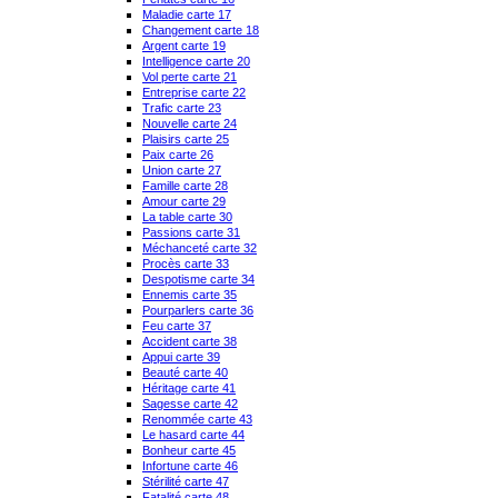
Maladie carte 17
Changement carte 18
Argent carte 19
Intelligence carte 20
Vol perte carte 21
Entreprise carte 22
Trafic carte 23
Nouvelle carte 24
Plaisirs carte 25
Paix carte 26
Union carte 27
Famille carte 28
Amour carte 29
La table carte 30
Passions carte 31
Méchanceté carte 32
Procès carte 33
Despotisme carte 34
Ennemis carte 35
Pourparlers carte 36
Feu carte 37
Accident carte 38
Appui carte 39
Beauté carte 40
Héritage carte 41
Sagesse carte 42
Renommée carte 43
Le hasard carte 44
Bonheur carte 45
Infortune carte 46
Stérilité carte 47
Fatalité carte 48