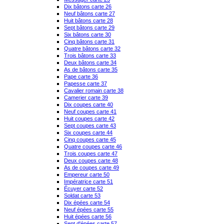
Dix bâtons carte 26
Neuf bâtons carte 27
Huit bâtons carte 28
Sept bâtons carte 29
Six bâtons carte 30
Cinq bâtons carte 31
Quatre bâtons carte 32
Trois bâtons carte 33
Deux bâtons carte 34
As de bâtons carte 35
Pape carte 36
Papesse carte 37
Cavalier romain carte 38
Camerier carte 39
Dix coupes carte 40
Neuf coupes carte 41
Huit coupes carte 42
Sept coupes carte 43
Six coupes carte 44
Cinq coupes carte 45
Quatre coupes carte 46
Trois coupes carte 47
Deux coupes carte 48
As de coupes carte 49
Empereur carte 50
Impératrice carte 51
Écuyer carte 52
Soldat carte 53
Dix épées carte 54
Neuf épées carte 55
Huit épées carte 56
Sept d'épées carte 57