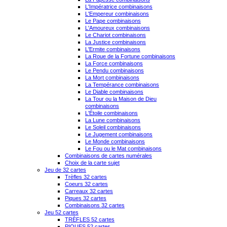
L'Impératrice combinaisons
L'Empereur combinaisons
Le Pape combinaisons
L'Amoureux combinaisons
Le Chariot combinaisons
La Justice combinaisons
L'Ermite combinaisons
La Roue de la Fortune combinaisons
La Force combinaisons
Le Pendu combinaisons
La Mort combinaisons
La Tempérance combinaisons
Le Diable combinaisons
La Tour ou la Maison de Dieu
combinaisons
L'Étoile combinaisons
La Lune combinaisons
Le Soleil combinaisons
Le Jugement combinaisons
Le Monde combinaisons
Le Fou ou le Mat combinaisons
Combinaisons de cartes numérales
Choix de la carte sujet
Jeu de 32 cartes
Trèfles 32 cartes
Coeurs 32 cartes
Carreaux 32 cartes
Piques 32 cartes
Combinaisons 32 cartes
Jeu 52 cartes
TRÈFLES 52 cartes
PIQUES 52 cartes