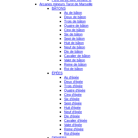
Arcanes mineurs Tarot de Marseille
BÂTONS
As de bâton
Deux de bâton
Trois de bâton
Quatre de bâton
Cinq de bâton
Six de bâton
Sept de bâton
Huit de bâton
Neuf de bâton
Dix de bâton
Cavalier de bâton
Valet de bâton
Reine de bâton
Roi de bâton
ÉPÉES
As d'épée
Deux d'épée
Trois d'épée
Quatre d'épée
Cinq d'épée
Six d'épée
Sept d'épée
Huit d'épée
Neuf d'épée
Dix d'épée
Cavalier d'épée
Valet d'épée
Reine d'épée
Roi d'épée
DENIERS