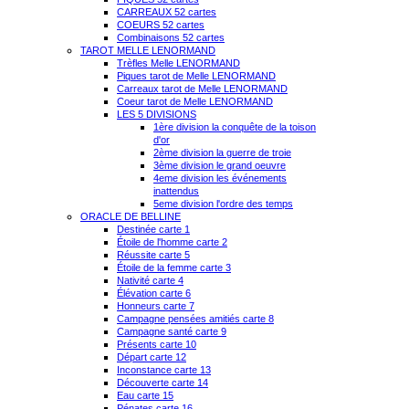
CARREAUX 52 cartes
COEURS 52 cartes
Combinaisons 52 cartes
TAROT MELLE LENORMAND
Trèfles Melle LENORMAND
Piques tarot de Melle LENORMAND
Carreaux tarot de Melle LENORMAND
Coeur tarot de Melle LENORMAND
LES 5 DIVISIONS
1ère division la conquête de la toison
d'or
2ème division la guerre de troie
3ème division le grand oeuvre
4eme division les événements
inattendus
5eme division l'ordre des temps
ORACLE DE BELLINE
Destinée carte 1
Étoile de l'homme carte 2
Réussite carte 5
Étoile de la femme carte 3
Nativité carte 4
Élévation carte 6
Honneurs carte 7
Campagne pensées amitiés carte 8
Campagne santé carte 9
Présents carte 10
Départ carte 12
Inconstance carte 13
Découverte carte 14
Eau carte 15
Pénates carte 16