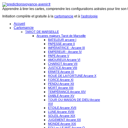
Apprendre à tirer les cartes, comprendre les configurations astrales pour lire son 
Initiation complète et gratuite à la
cartomancie
et à
l'astrologie
Accueil
Cartomancie
TAROT DE MARSEILLE
Arcanes majeurs Tarot de Marseille
BATELEUR arcane I
PAPESSE arcane II
IMPÉRATRICE - Arcane III
EMPEREUR - Arcane IV
PAPE Arcane V
AMOUREUX Arcane VI
CHARIOT Arcane VII
JUSTICE Arcane VIII
ERMITE Arcane IX
ROUE DE LA FORTUNE Arcane X
FORCE Arcane XI
PENDU Arcane XII
MORT Arcane XIII
TEMPÉRANCE Arcane XIV
DIABLE Arcane XV
TOUR OU MAISON DE DIEU Arcane
XVI
ETOILE Arcane XVII
LUNE Arcane XVIII
SOLEIL Arcane XIX
JUGEMENT Arcane XX
MONDE Arcane XXI
FOU ou LE MAT Arcane O