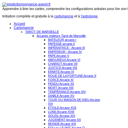
Apprendre à tirer les cartes, comprendre les configurations astrales pour lire son 
Initiation complète et gratuite à la
cartomancie
et à
l'astrologie
Accueil
Cartomancie
TAROT DE MARSEILLE
Arcanes majeurs Tarot de Marseille
BATELEUR arcane I
PAPESSE arcane II
IMPÉRATRICE - Arcane III
EMPEREUR - Arcane IV
PAPE Arcane V
AMOUREUX Arcane VI
CHARIOT Arcane VII
JUSTICE Arcane VIII
ERMITE Arcane IX
ROUE DE LA FORTUNE Arcane X
FORCE Arcane XI
PENDU Arcane XII
MORT Arcane XIII
TEMPÉRANCE Arcane XIV
DIABLE Arcane XV
TOUR OU MAISON DE DIEU Arcane
XVI
ETOILE Arcane XVII
LUNE Arcane XVIII
SOLEIL Arcane XIX
JUGEMENT Arcane XX
MONDE Arcane XXI
FOU ou LE MAT Arcane O