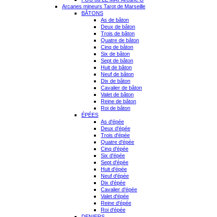
Arcanes mineurs Tarot de Marseille
BÂTONS
As de bâton
Deux de bâton
Trois de bâton
Quatre de bâton
Cinq de bâton
Six de bâton
Sept de bâton
Huit de bâton
Neuf de bâton
Dix de bâton
Cavalier de bâton
Valet de bâton
Reine de bâton
Roi de bâton
ÉPÉES
As d'épée
Deux d'épée
Trois d'épée
Quatre d'épée
Cinq d'épée
Six d'épée
Sept d'épée
Huit d'épée
Neuf d'épée
Dix d'épée
Cavalier d'épée
Valet d'épée
Reine d'épée
Roi d'épée
DENIERS