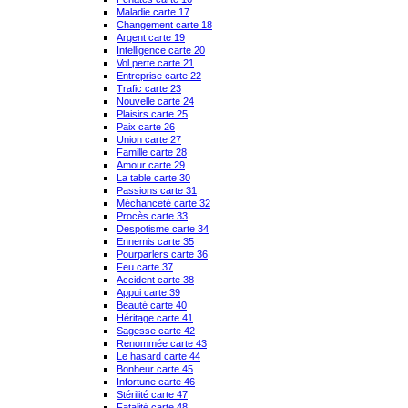
Maladie carte 17
Changement carte 18
Argent carte 19
Intelligence carte 20
Vol perte carte 21
Entreprise carte 22
Trafic carte 23
Nouvelle carte 24
Plaisirs carte 25
Paix carte 26
Union carte 27
Famille carte 28
Amour carte 29
La table carte 30
Passions carte 31
Méchanceté carte 32
Procès carte 33
Despotisme carte 34
Ennemis carte 35
Pourparlers carte 36
Feu carte 37
Accident carte 38
Appui carte 39
Beauté carte 40
Héritage carte 41
Sagesse carte 42
Renommée carte 43
Le hasard carte 44
Bonheur carte 45
Infortune carte 46
Stérilité carte 47
Fatalité carte 48