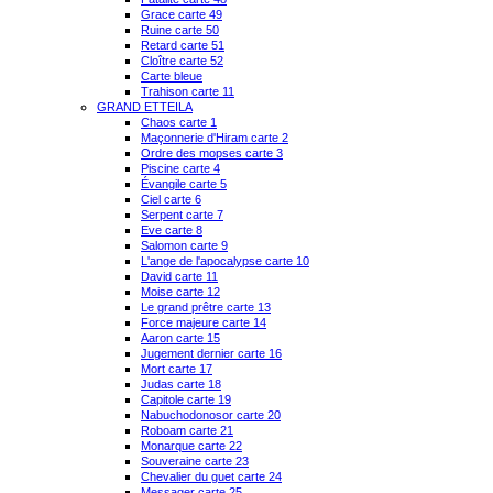
Grace carte 49
Ruine carte 50
Retard carte 51
Cloître carte 52
Carte bleue
Trahison carte 11
GRAND ETTEILA
Chaos carte 1
Maçonnerie d'Hiram carte 2
Ordre des mopses carte 3
Piscine carte 4
Évangile carte 5
Ciel carte 6
Serpent carte 7
Eve carte 8
Salomon carte 9
L'ange de l'apocalypse carte 10
David carte 11
Moise carte 12
Le grand prêtre carte 13
Force majeure carte 14
Aaron carte 15
Jugement dernier carte 16
Mort carte 17
Judas carte 18
Capitole carte 19
Nabuchodonosor carte 20
Roboam carte 21
Monarque carte 22
Souveraine carte 23
Chevalier du guet carte 24
Messager carte 25