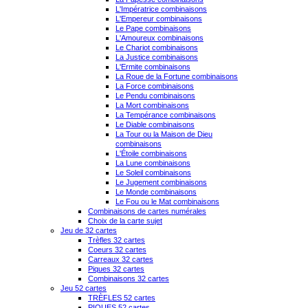
L'Impératrice combinaisons
L'Empereur combinaisons
Le Pape combinaisons
L'Amoureux combinaisons
Le Chariot combinaisons
La Justice combinaisons
L'Ermite combinaisons
La Roue de la Fortune combinaisons
La Force combinaisons
Le Pendu combinaisons
La Mort combinaisons
La Tempérance combinaisons
Le Diable combinaisons
La Tour ou la Maison de Dieu
combinaisons
L'Étoile combinaisons
La Lune combinaisons
Le Soleil combinaisons
Le Jugement combinaisons
Le Monde combinaisons
Le Fou ou le Mat combinaisons
Combinaisons de cartes numérales
Choix de la carte sujet
Jeu de 32 cartes
Trèfles 32 cartes
Coeurs 32 cartes
Carreaux 32 cartes
Piques 32 cartes
Combinaisons 32 cartes
Jeu 52 cartes
TRÈFLES 52 cartes
PIQUES 52 cartes