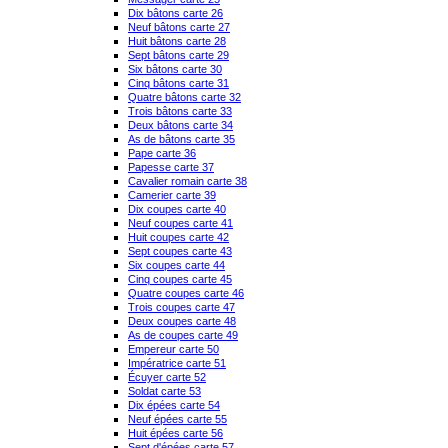
Dix bâtons carte 26
Neuf bâtons carte 27
Huit bâtons carte 28
Sept bâtons carte 29
Six bâtons carte 30
Cinq bâtons carte 31
Quatre bâtons carte 32
Trois bâtons carte 33
Deux bâtons carte 34
As de bâtons carte 35
Pape carte 36
Papesse carte 37
Cavalier romain carte 38
Camerier carte 39
Dix coupes carte 40
Neuf coupes carte 41
Huit coupes carte 42
Sept coupes carte 43
Six coupes carte 44
Cinq coupes carte 45
Quatre coupes carte 46
Trois coupes carte 47
Deux coupes carte 48
As de coupes carte 49
Empereur carte 50
Impératrice carte 51
Écuyer carte 52
Soldat carte 53
Dix épées carte 54
Neuf épées carte 55
Huit épées carte 56
Sept d'épées carte 57