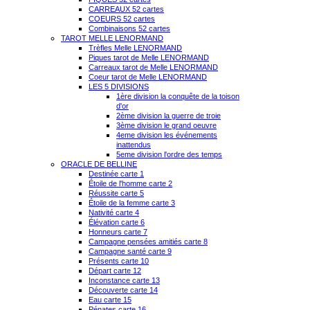
CARREAUX 52 cartes
COEURS 52 cartes
Combinaisons 52 cartes
TAROT MELLE LENORMAND
Trèfles Melle LENORMAND
Piques tarot de Melle LENORMAND
Carreaux tarot de Melle LENORMAND
Coeur tarot de Melle LENORMAND
LES 5 DIVISIONS
1ère division la conquête de la toison
d'or
2ème division la guerre de troie
3ème division le grand oeuvre
4eme division les événements
inattendus
5eme division l'ordre des temps
ORACLE DE BELLINE
Destinée carte 1
Étoile de l'homme carte 2
Réussite carte 5
Étoile de la femme carte 3
Nativité carte 4
Élévation carte 6
Honneurs carte 7
Campagne pensées amitiés carte 8
Campagne santé carte 9
Présents carte 10
Départ carte 12
Inconstance carte 13
Découverte carte 14
Eau carte 15
Pénates carte 16