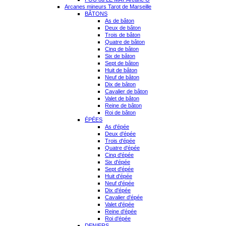
Arcanes mineurs Tarot de Marseille
BÂTONS
As de bâton
Deux de bâton
Trois de bâton
Quatre de bâton
Cinq de bâton
Six de bâton
Sept de bâton
Huit de bâton
Neuf de bâton
Dix de bâton
Cavalier de bâton
Valet de bâton
Reine de bâton
Roi de bâton
ÉPÉES
As d'épée
Deux d'épée
Trois d'épée
Quatre d'épée
Cinq d'épée
Six d'épée
Sept d'épée
Huit d'épée
Neuf d'épée
Dix d'épée
Cavalier d'épée
Valet d'épée
Reine d'épée
Roi d'épée
DENIERS