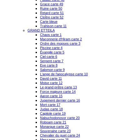
Grace carte 49
Ruine carte 50
Retard carte 51
Cloître carte 52
Carte bleue
Trahison carte 11
GRAND ETTEILA
Chaos carte 1
Maçonnerie d'Hiram carte 2
Ordre des mopses carte 3
Piscine carte 4
Évangile carte 5
Ciel carte 6
Serpent carte 7
Eve carte 8
Salomon carte 9
L'ange de l'apocalypse carte 10
David carte 11
Moise carte 12
Le grand prêtre carte 13
Force majeure carte 14
Aaron carte 15
Jugement dernier carte 16
Mort carte 17
Judas carte 18
Capitole carte 19
Nabuchodonosor carte 20
Roboam carte 21
Monarque carte 22
Souveraine carte 23
Chevalier du guet carte 24
Messager carte 25