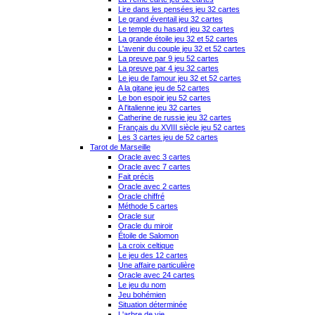
Lire dans les pensées jeu 32 cartes
Le grand éventail jeu 32 cartes
Le temple du hasard jeu 32 cartes
La grande étoile jeu 32 et 52 cartes
L'avenir du couple jeu 32 et 52 cartes
La preuve par 9 jeu 52 cartes
La preuve par 4 jeu 32 cartes
Le jeu de l'amour jeu 32 et 52 cartes
A la gitane jeu de 52 cartes
Le bon espoir jeu 52 cartes
A l'italienne jeu 32 cartes
Catherine de russie jeu 32 cartes
Français du XVIII siècle jeu 52 cartes
Les 3 cartes jeu de 52 cartes
Tarot de Marseille
Oracle avec 3 cartes
Oracle avec 7 cartes
Fait précis
Oracle avec 2 cartes
Oracle chiffré
Méthode 5 cartes
Oracle sur
Oracle du miroir
Étoile de Salomon
La croix celtique
Le jeu des 12 cartes
Une affaire particulière
Oracle avec 24 cartes
Le jeu du nom
Jeu bohémien
Situation déterminée
L'arbre de vie