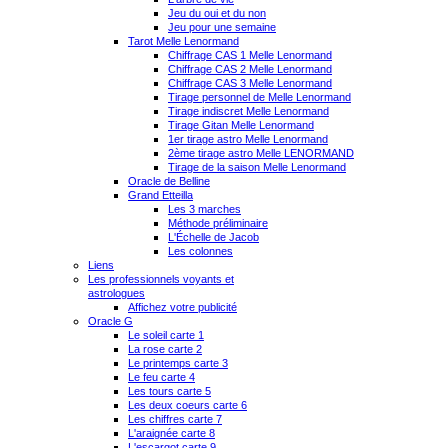
Jeu du oui et du non
Jeu pour une semaine
Tarot Melle Lenormand
Chiffrage CAS 1 Melle Lenormand
Chiffrage CAS 2 Melle Lenormand
Chiffrage CAS 3 Melle Lenormand
Tirage personnel de Melle Lenormand
Tirage indiscret Melle Lenormand
Tirage Gitan Melle Lenormand
1er tirage astro Melle Lenormand
2ème tirage astro Melle LENORMAND
Tirage de la saison Melle Lenormand
Oracle de Belline
Grand Etteilla
Les 3 marches
Méthode préliminaire
L'Échelle de Jacob
Les colonnes
Liens
Les professionnels voyants et
astrologues
Affichez votre publicité
Oracle G
Le soleil carte 1
La rose carte 2
Le printemps carte 3
Le feu carte 4
Les tours carte 5
Les deux coeurs carte 6
Les chiffres carte 7
L'araignée carte 8
L'escargot carte 9