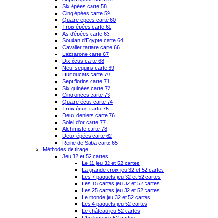
Six épées carte 58
Cinq épées carte 59
Quatre épées carte 60
Trois épées carte 61
As d'épées carte 63
Soudan d'Egypte carte 64
Cavalier tartare carte 66
Lazzarone carte 67
Dix écus carte 68
Neuf sequins carte 69
Huit ducats carte 70
Sept florins carte 71
Six guinées carte 72
Cinq onces carte 73
Quatre écus carte 74
Trois écus carte 75
Deux deniers carte 76
Soleil d'or carte 77
Alchimiste carte 78
Deux épées carte 62
Reine de Saba carte 65
Méthodes de tirage
Jeu 32 et 52 cartes
Le 11 jeu 32 et 52 cartes
La grande croix jeu 32 et 52 cartes
Les 7 paquets jeu 32 et 52 cartes
Les 15 cartes jeu 32 et 52 cartes
Les 25 cartes jeu 32 et 52 cartes
Le monde jeu 32 et 52 cartes
Les 4 paquets jeu 52 cartes
Le château jeu 52 cartes
L'horloge jeu 52 cartes