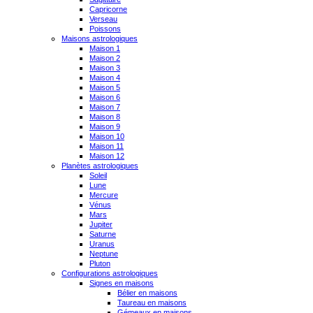
Capricorne
Verseau
Poissons
Maisons astrologiques
Maison 1
Maison 2
Maison 3
Maison 4
Maison 5
Maison 6
Maison 7
Maison 8
Maison 9
Maison 10
Maison 11
Maison 12
Planètes astrologiques
Soleil
Lune
Mercure
Vénus
Mars
Jupiter
Saturne
Uranus
Neptune
Pluton
Configurations astrologiques
Signes en maisons
Bélier en maisons
Taureau en maisons
Gémeaux en maisons