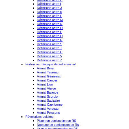
Définitions astro I
Définitions astro J
Définitions astro K
Définitions astro L
Définitions astro M
Définitions astro N
Définitions astro O
Définitions astro P
Définitions astro Q
Définitions astro R
Définitions astro S
Définitions astro T
Définitions astro U
Définitions astro V
Définitions astro Z
Portrait astrologique de votre animal
Animal Bélier
Animal Taureau
Animal Gémeaux
Animal Cancer
Animal Lion
Animal Vierge
Animal Balance
Animal Scorpion
Animal Sagittaire
Animal Capricorne
Animal Verseau
Animal Poissons
Révolutions solaires
Pluton en conjonction en RS
Neptune en conjonction en Rs
Uranus en conjonction en RS