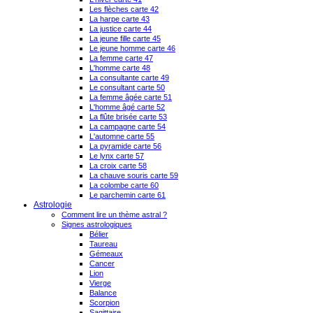
Les flèches carte 42
La harpe carte 43
La justice carte 44
La jeune fille carte 45
Le jeune homme carte 46
La femme carte 47
L'homme carte 48
La consultante carte 49
Le consultant carte 50
La femme âgée carte 51
L'homme âgé carte 52
La flûte brisée carte 53
La campagne carte 54
L'automne carte 55
La pyramide carte 56
Le lynx carte 57
La croix carte 58
La chauve souris carte 59
La colombe carte 60
Le parchemin carte 61
Astrologie
Comment lire un thème astral ?
Signes astrologiques
Bélier
Taureau
Gémeaux
Cancer
Lion
Vierge
Balance
Scorpion
Sagittaire