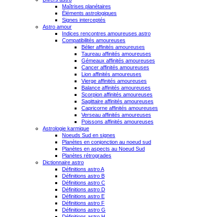
Maîtrises planétaires
Éléments astrologiques
Signes interceptés
Astro amour
Indices rencontres amoureuses astro
Compatibilités amoureuses
Bélier affinités amoureuses
Taureau affinités amoureuses
Gémeaux affinités amoureuses
Cancer affinités amoureuses
Lion affinités amoureuses
Vierge affinités amoureuses
Balance affinités amoureuses
Scorpion affinités amoureuses
Sagittaire affinités amoureuses
Capricorne affinités amoureuses
Verseau affinités amoureuses
Poissons affinités amoureuses
Astrologie karmique
Noeuds Sud en signes
Planètes en conjonction au noeud sud
Planètes en aspects au Noeud Sud
Planètes rétrogrades
Dictionnaire astro
Définitions astro A
Définitions astro B
Définitions astro C
Définitions astro D
Définitions astro E
Définitions astro F
Définitions astro G
Définitions astro H