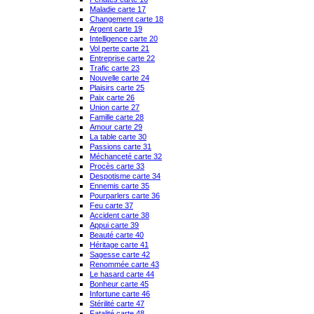
Maladie carte 17
Changement carte 18
Argent carte 19
Intelligence carte 20
Vol perte carte 21
Entreprise carte 22
Trafic carte 23
Nouvelle carte 24
Plaisirs carte 25
Paix carte 26
Union carte 27
Famille carte 28
Amour carte 29
La table carte 30
Passions carte 31
Méchanceté carte 32
Procès carte 33
Despotisme carte 34
Ennemis carte 35
Pourparlers carte 36
Feu carte 37
Accident carte 38
Appui carte 39
Beauté carte 40
Héritage carte 41
Sagesse carte 42
Renommée carte 43
Le hasard carte 44
Bonheur carte 45
Infortune carte 46
Stérilité carte 47
Fatalité carte 48