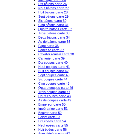
Dix bâtons carte 26
Neuf bâtons carte 27
Huit bâtons carte 28
Sept bâtons carte 29
Six bâtons carte 30
Cinq bâtons carte 31
Quatre bâtons carte 32
Trois bâtons carte 33
Deux bâtons carte 34
As de bâtons carte 35
Pape carte 36
Papesse carte 37
Cavalier romain carte 38
Camerier carte 39
Dix coupes carte 40
Neuf coupes carte 41
Huit coupes carte 42
Sept coupes carte 43
Six coupes carte 44
Cinq coupes carte 45
Quatre coupes carte 46
Trois coupes carte 47
Deux coupes carte 48
As de coupes carte 49
Empereur carte 50
Impératrice carte 51
Écuyer carte 52
Soldat carte 53
Dix épées carte 54
Neuf épées carte 55
Huit épées carte 56
Sept d'épées carte 57