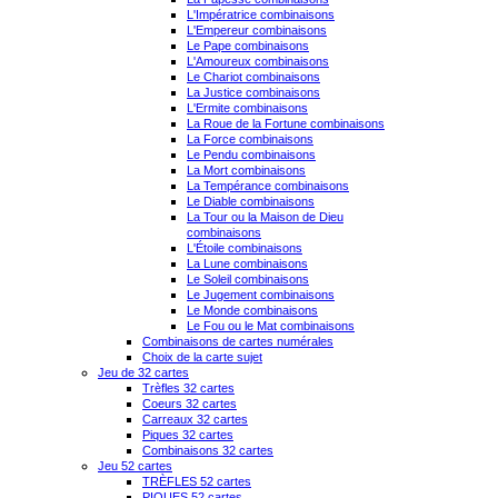
L'Impératrice combinaisons
L'Empereur combinaisons
Le Pape combinaisons
L'Amoureux combinaisons
Le Chariot combinaisons
La Justice combinaisons
L'Ermite combinaisons
La Roue de la Fortune combinaisons
La Force combinaisons
Le Pendu combinaisons
La Mort combinaisons
La Tempérance combinaisons
Le Diable combinaisons
La Tour ou la Maison de Dieu
combinaisons
L'Étoile combinaisons
La Lune combinaisons
Le Soleil combinaisons
Le Jugement combinaisons
Le Monde combinaisons
Le Fou ou le Mat combinaisons
Combinaisons de cartes numérales
Choix de la carte sujet
Jeu de 32 cartes
Trèfles 32 cartes
Coeurs 32 cartes
Carreaux 32 cartes
Piques 32 cartes
Combinaisons 32 cartes
Jeu 52 cartes
TRÈFLES 52 cartes
PIQUES 52 cartes