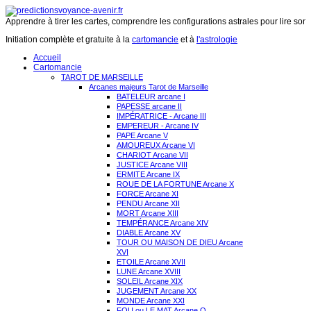
Apprendre à tirer les cartes, comprendre les configurations astrales pour lire son 
Initiation complète et gratuite à la
cartomancie
et à
l'astrologie
Accueil
Cartomancie
TAROT DE MARSEILLE
Arcanes majeurs Tarot de Marseille
BATELEUR arcane I
PAPESSE arcane II
IMPÉRATRICE - Arcane III
EMPEREUR - Arcane IV
PAPE Arcane V
AMOUREUX Arcane VI
CHARIOT Arcane VII
JUSTICE Arcane VIII
ERMITE Arcane IX
ROUE DE LA FORTUNE Arcane X
FORCE Arcane XI
PENDU Arcane XII
MORT Arcane XIII
TEMPÉRANCE Arcane XIV
DIABLE Arcane XV
TOUR OU MAISON DE DIEU Arcane
XVI
ETOILE Arcane XVII
LUNE Arcane XVIII
SOLEIL Arcane XIX
JUGEMENT Arcane XX
MONDE Arcane XXI
FOU ou LE MAT Arcane O