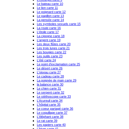
Le bateau carte 10
Le lion carte 11
Le poignard carte 12
Le papillon carte 13
La pensée carte 14
Les symboles sexuels carte 15
La route carte 16
L'étoile carte 17
La cigogne carte 18
L'argent carte 19
Les deux flûtes carte 20
Les trois lunes carte 21
Les bougies carte 22
Les outils carte 23
L'été carte 24
Le point d'exclamation carte 25
Le désert carte 26
L'oiseau carte 27
Le cadeau carte 28
La poignée de main carte 29
la balance carte 30
Le chien carte 31
Le serpent carte 32
Le stéthoscope carte 33
L'écureuil carte 34
L'hôpital carte 35
Le coeur partagé carte 36
Le coquillage carte 37
L'éléphant carte 38
Le rat carte 39
Les papiers carte 40
L'hiver carte 41