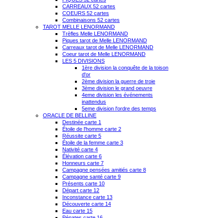
CARREAUX 52 cartes
COEURS 52 cartes
Combinaisons 52 cartes
TAROT MELLE LENORMAND
Trèfles Melle LENORMAND
Piques tarot de Melle LENORMAND
Carreaux tarot de Melle LENORMAND
Coeur tarot de Melle LENORMAND
LES 5 DIVISIONS
1ère division la conquête de la toison
d'or
2ème division la guerre de troie
3ème division le grand oeuvre
4eme division les événements
inattendus
5eme division l'ordre des temps
ORACLE DE BELLINE
Destinée carte 1
Étoile de l'homme carte 2
Réussite carte 5
Étoile de la femme carte 3
Nativité carte 4
Élévation carte 6
Honneurs carte 7
Campagne pensées amitiés carte 8
Campagne santé carte 9
Présents carte 10
Départ carte 12
Inconstance carte 13
Découverte carte 14
Eau carte 15
Pénates carte 16