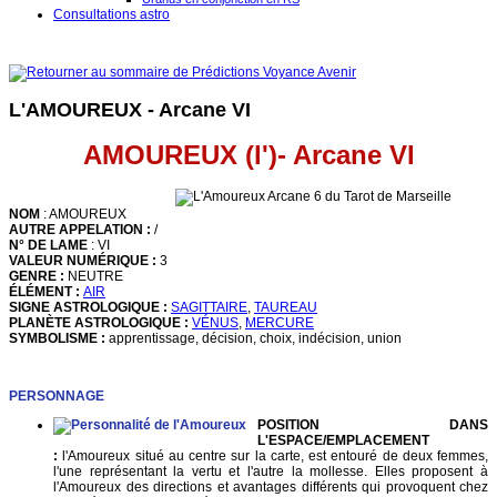
Consultations astro
L'AMOUREUX - Arcane VI
AMOUREUX (l')- Arcane VI
NOM
: AMOUREUX
AUTRE APPELATION :
/
N° DE LAME
:
VI
VALEUR NUMÉRIQUE
:
3
GENRE :
NEUTRE
ÉLÉMENT :
AIR
SIGNE ASTROLOGIQUE :
SAGITTAIRE
,
TAUREAU
PLANÈTE ASTROLOGIQUE :
VÉNUS
,
MERCURE
SYMBOLISME :
apprentissage, décision, choix, indécision, union
PERSONNAGE
POSITION DANS
L'ESPACE/EMPLACEMENT
:
l'Amoureux situé au centre sur la carte, est entouré de deux femmes,
l'une représentant la vertu et l'autre la mollesse. Elles proposent à
l'Amoureux des directions et avantages différents qui provoquent chez