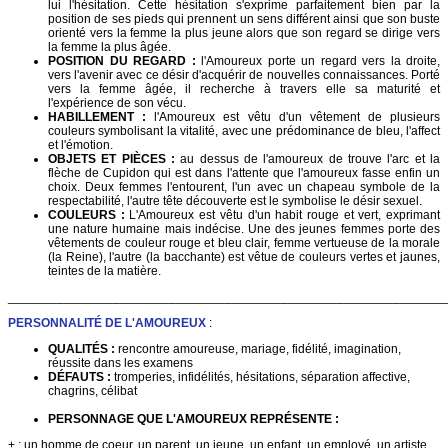
lui l'hésitation. Cette hésitation s'exprime parfaitement bien par la
position de ses pieds qui prennent un sens différent ainsi que son buste
orienté vers la femme la plus jeune alors que son regard se dirige vers
la femme la plus âgée.
POSITION DU REGARD :
l'Amoureux porte un regard vers la droite,
vers l'avenir avec ce désir d'acquérir de nouvelles connaissances. Porté
vers la femme âgée, il recherche à travers elle sa maturité et
l'expérience de son vécu.
HABILLEMENT :
l'Amoureux est vêtu d'un vêtement de plusieurs
couleurs symbolisant la vitalité, avec une prédominance de bleu, l'affect
et l'émotion.
OBJETS ET PIÈCES :
au dessus de l'amoureux de trouve l'arc et la
flèche de Cupidon qui est dans l'attente que l'amoureux fasse enfin un
choix. Deux femmes l'entourent, l'un avec un chapeau symbole de la
respectabilité, l'autre tête découverte est le symbolise le désir sexuel.
COULEURS :
L'Amoureux est vêtu d'un habit rouge et vert, exprimant
une nature humaine mais indécise. Une des jeunes femmes porte des
vêtements de couleur rouge et bleu clair, femme vertueuse de la morale
(la Reine), l'autre (la bacchante) est vêtue de couleurs vertes et jaunes,
teintes de la matière.
______________________________________________________________
PERSONNALITÉ DE L'AMOUREUX
:
QUALITÉS :
rencontre amoureuse, mariage, fidélité, imagination,
réussite dans les examens
DÉFAUTS :
tromperies, infidélités, hésitations, séparation affective,
chagrins, célibat
PERSONNAGE QUE L'AMOUREUX REPRÉSENTE :
+ : un homme de coeur, un parent, un jeune, un enfant, un employé, un artiste