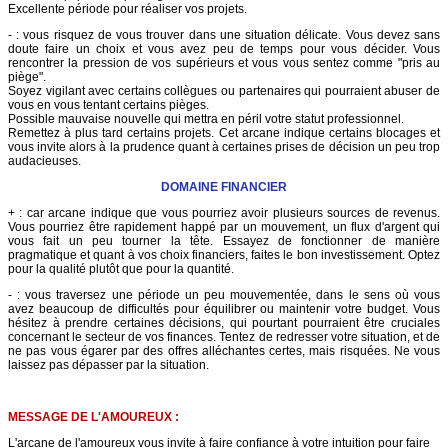
Excellente période pour réaliser vos projets.
- : vous risquez de vous trouver dans une situation délicate. Vous devez sans
doute faire un choix et vous avez peu de temps pour vous décider. Vous
rencontrer la pression de vos supérieurs et vous vous sentez comme "pris au
piège".
Soyez vigilant avec certains collègues ou partenaires qui pourraient abuser de
vous en vous tentant certains pièges.
Possible mauvaise nouvelle qui mettra en péril votre statut professionnel.
Remettez à plus tard certains projets. Cet arcane indique certains blocages et
vous invite alors à la prudence quant à certaines prises de décision un peu trop
audacieuses.
DOMAINE FINANCIER
+ : car arcane indique que vous pourriez avoir plusieurs sources de revenus.
Vous pourriez être rapidement happé par un mouvement, un flux d'argent qui
vous fait un peu tourner la tête. Essayez de fonctionner de manière
pragmatique et quant à vos choix financiers, faites le bon investissement. Optez
pour la qualité plutôt que pour la quantité.
- : vous traversez une période un peu mouvementée, dans le sens où vous
avez beaucoup de difficultés pour équilibrer ou maintenir votre budget. Vous
hésitez à prendre certaines décisions, qui pourtant pourraient être cruciales
concernant le secteur de vos finances. Tentez de redresser votre situation, et de
ne pas vous égarer par des offres alléchantes certes, mais risquées. Ne vous
laissez pas dépasser par la situation.
MESSAGE DE L'AMOUREUX :
L'arcane de l'amoureux vous invite à faire confiance à votre intuition pour faire