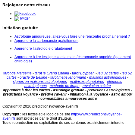
Rejoignez notre réseau
Initiation gratuite
Astrologie amoureuse, allez-vous faire une rencontre prochainement ?
Apprendre la cartomancie gratuitement
Apprendre l'astrologie gratuitement
Apprendre à lire les lignes de la main (chiromancie appelée également
chirologie)
tarot de Marseille
-
tarot le Grand Etteilla
-
tarot Egyptien
-
jeu 32 cartes
-
jeu 52
cartes
-
oracle de Belline
-
tarot melle lenormand
-
maisons astrologiques
-
signes en maisons astrologiques
-
maîtrises planétaires
-
éléments
astrologiques
-
méthode de tirage
-
révolution solaire
apprendre à tirer les cartes - astrologie gratuite - previsions astrologiques -
predictions voyance - prédire l'avenir - intitiation à la voyance - astro amour
- compatibilites amoureuses astro
Copyright © 2026 predictionsvoyance-avenir.fr
Copyright
:
les textes et le logo de ce site
http://www.predictionsvoyance-
avenir.fr
sont protégés par le droit d'auteur.
Toute reproduction ou exploitation de ces contenus est strictement interdite.