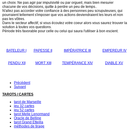
un choix. Ne pas agir par impulsivité ou par orgueil, mais bien mesurer
chacune de vos décisions, quitte à perdre un peu de temps..
N'allez pas accorder votre confiance à des personnes peu scrupuleuses, qui
pourraient tellement s'imposer que vos actions deviendraient les leurs et non
pas les vôtres.
Dans le secteur affectif, si vous écoutez votre coeur alors vous saurez trouver la
solution à toutes vos questions.
Période très favorable pour celle ou celui qui saura l'utiliser à bon escient.
BATELEUR I
PAPESSE II
IMPÉRATRICE III
EMPEREUR IV
PENDU XII
MORT XIII
TEMPÉRANCE XIV
DIABLE XV
Précédent
Suivant
TAROTS / CARTES
tarot de Marseille
jeu 32 cartes
jeu 52 cartes
tarot Melle Lenormand
Oracle de Belline
tarot Grand Etteilla
méthodes de tirage