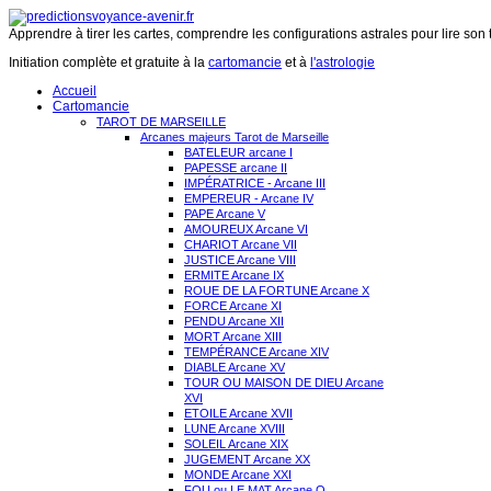
Apprendre à tirer les cartes, comprendre les configurations astrales pour lire son 
Initiation complète et gratuite à la
cartomancie
et à
l'astrologie
Accueil
Cartomancie
TAROT DE MARSEILLE
Arcanes majeurs Tarot de Marseille
BATELEUR arcane I
PAPESSE arcane II
IMPÉRATRICE - Arcane III
EMPEREUR - Arcane IV
PAPE Arcane V
AMOUREUX Arcane VI
CHARIOT Arcane VII
JUSTICE Arcane VIII
ERMITE Arcane IX
ROUE DE LA FORTUNE Arcane X
FORCE Arcane XI
PENDU Arcane XII
MORT Arcane XIII
TEMPÉRANCE Arcane XIV
DIABLE Arcane XV
TOUR OU MAISON DE DIEU Arcane
XVI
ETOILE Arcane XVII
LUNE Arcane XVIII
SOLEIL Arcane XIX
JUGEMENT Arcane XX
MONDE Arcane XXI
FOU ou LE MAT Arcane O