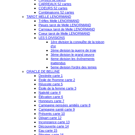
CARREAUX 52 cartes
COEURS 52 cartes
Combinaisons 52 cartes
TAROT MELLE LENORMAND
Trèfles Melle LENORMAND
Piques tarot de Melle LENORMAND
Carreaux tarot de Melle LENORMAND
Coeur tarot de Melle LENORMAND
LES 5 DIVISIONS
1ère division la conquête de la toison
d'or
2ème division la guerre de troie
3ème division le grand oeuvre
4eme division les événements
inattendus
5eme division l'ordre des temps
ORACLE DE BELLINE
Destinée carte 1
Étoile de l'homme carte 2
Réussite carte 5
Étoile de la femme carte 3
Nativité carte 4
Élévation carte 6
Honneurs carte 7
Campagne pensées amitiés carte 8
Campagne santé carte 9
Présents carte 10
Départ carte 12
Inconstance carte 13
Découverte carte 14
Eau carte 15
Pénates carte 16