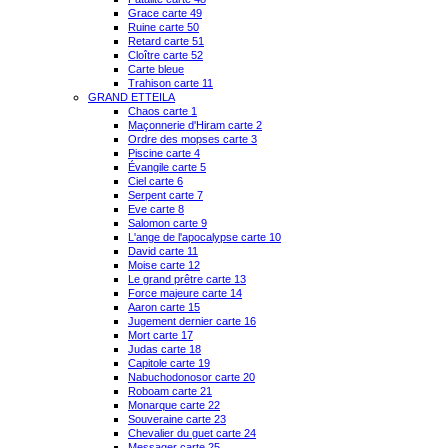
Grace carte 49
Ruine carte 50
Retard carte 51
Cloître carte 52
Carte bleue
Trahison carte 11
GRAND ETTEILA
Chaos carte 1
Maçonnerie d'Hiram carte 2
Ordre des mopses carte 3
Piscine carte 4
Évangile carte 5
Ciel carte 6
Serpent carte 7
Eve carte 8
Salomon carte 9
L'ange de l'apocalypse carte 10
David carte 11
Moise carte 12
Le grand prêtre carte 13
Force majeure carte 14
Aaron carte 15
Jugement dernier carte 16
Mort carte 17
Judas carte 18
Capitole carte 19
Nabuchodonosor carte 20
Roboam carte 21
Monarque carte 22
Souveraine carte 23
Chevalier du guet carte 24
Messager carte 25