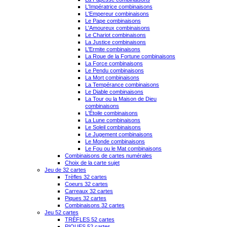
L'Impératrice combinaisons
L'Empereur combinaisons
Le Pape combinaisons
L'Amoureux combinaisons
Le Chariot combinaisons
La Justice combinaisons
L'Ermite combinaisons
La Roue de la Fortune combinaisons
La Force combinaisons
Le Pendu combinaisons
La Mort combinaisons
La Tempérance combinaisons
Le Diable combinaisons
La Tour ou la Maison de Dieu
combinaisons
L'Étoile combinaisons
La Lune combinaisons
Le Soleil combinaisons
Le Jugement combinaisons
Le Monde combinaisons
Le Fou ou le Mat combinaisons
Combinaisons de cartes numérales
Choix de la carte sujet
Jeu de 32 cartes
Trèfles 32 cartes
Coeurs 32 cartes
Carreaux 32 cartes
Piques 32 cartes
Combinaisons 32 cartes
Jeu 52 cartes
TRÈFLES 52 cartes
PIQUES 52 cartes