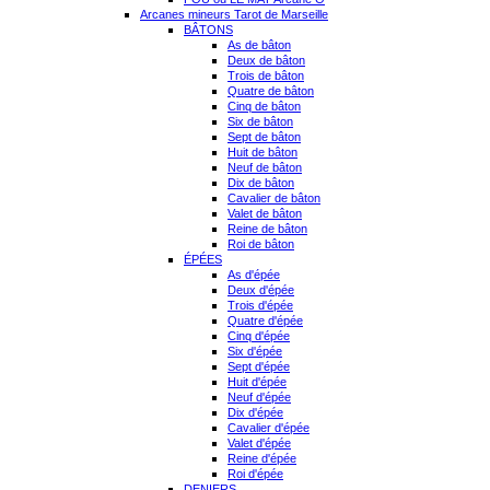
Arcanes mineurs Tarot de Marseille
BÂTONS
As de bâton
Deux de bâton
Trois de bâton
Quatre de bâton
Cinq de bâton
Six de bâton
Sept de bâton
Huit de bâton
Neuf de bâton
Dix de bâton
Cavalier de bâton
Valet de bâton
Reine de bâton
Roi de bâton
ÉPÉES
As d'épée
Deux d'épée
Trois d'épée
Quatre d'épée
Cinq d'épée
Six d'épée
Sept d'épée
Huit d'épée
Neuf d'épée
Dix d'épée
Cavalier d'épée
Valet d'épée
Reine d'épée
Roi d'épée
DENIERS