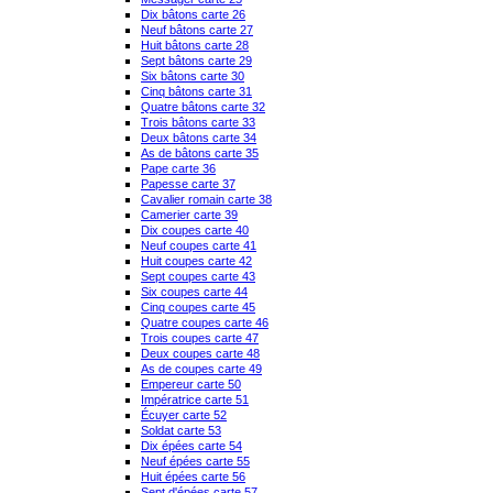
Dix bâtons carte 26
Neuf bâtons carte 27
Huit bâtons carte 28
Sept bâtons carte 29
Six bâtons carte 30
Cinq bâtons carte 31
Quatre bâtons carte 32
Trois bâtons carte 33
Deux bâtons carte 34
As de bâtons carte 35
Pape carte 36
Papesse carte 37
Cavalier romain carte 38
Camerier carte 39
Dix coupes carte 40
Neuf coupes carte 41
Huit coupes carte 42
Sept coupes carte 43
Six coupes carte 44
Cinq coupes carte 45
Quatre coupes carte 46
Trois coupes carte 47
Deux coupes carte 48
As de coupes carte 49
Empereur carte 50
Impératrice carte 51
Écuyer carte 52
Soldat carte 53
Dix épées carte 54
Neuf épées carte 55
Huit épées carte 56
Sept d'épées carte 57