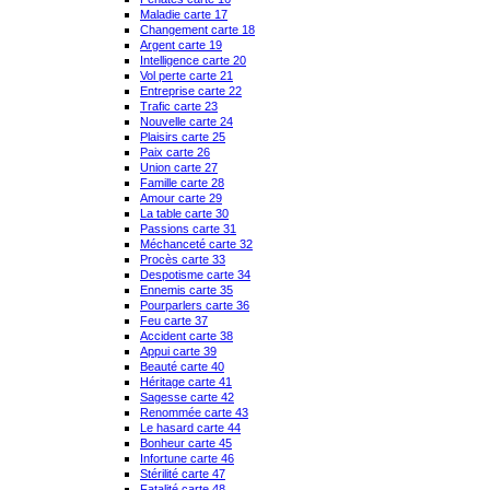
Maladie carte 17
Changement carte 18
Argent carte 19
Intelligence carte 20
Vol perte carte 21
Entreprise carte 22
Trafic carte 23
Nouvelle carte 24
Plaisirs carte 25
Paix carte 26
Union carte 27
Famille carte 28
Amour carte 29
La table carte 30
Passions carte 31
Méchanceté carte 32
Procès carte 33
Despotisme carte 34
Ennemis carte 35
Pourparlers carte 36
Feu carte 37
Accident carte 38
Appui carte 39
Beauté carte 40
Héritage carte 41
Sagesse carte 42
Renommée carte 43
Le hasard carte 44
Bonheur carte 45
Infortune carte 46
Stérilité carte 47
Fatalité carte 48