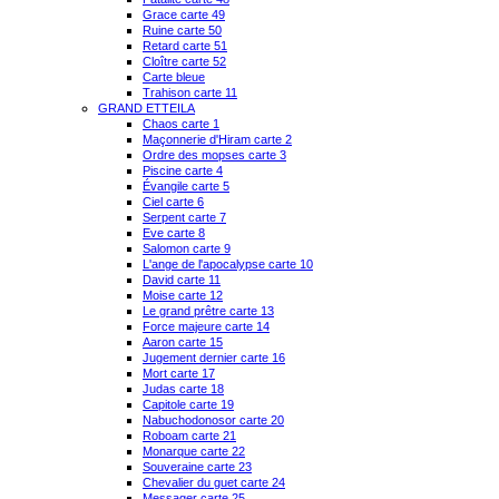
Grace carte 49
Ruine carte 50
Retard carte 51
Cloître carte 52
Carte bleue
Trahison carte 11
GRAND ETTEILA
Chaos carte 1
Maçonnerie d'Hiram carte 2
Ordre des mopses carte 3
Piscine carte 4
Évangile carte 5
Ciel carte 6
Serpent carte 7
Eve carte 8
Salomon carte 9
L'ange de l'apocalypse carte 10
David carte 11
Moise carte 12
Le grand prêtre carte 13
Force majeure carte 14
Aaron carte 15
Jugement dernier carte 16
Mort carte 17
Judas carte 18
Capitole carte 19
Nabuchodonosor carte 20
Roboam carte 21
Monarque carte 22
Souveraine carte 23
Chevalier du guet carte 24
Messager carte 25