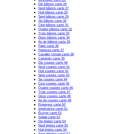
Dix bâtons carte 26
Neuf bâtons carte 27
Huit bâtons carte 28
Sept bâtons carte 29
Six bâtons carte 30
Cinq bâtons carte 31
Quatre bâtons carte 32
Trois bâtons carte 33
Deux bâtons carte 34
As de bâtons carte 35
Pape carte 36
Papesse carte 37
Cavalier romain carte 38
Camerier carte 39
Dix coupes carte 40
Neuf coupes carte 41
Huit coupes carte 42
Sept coupes carte 43
Six coupes carte 44
Cinq coupes carte 45
Quatre coupes carte 46
Trois coupes carte 47
Deux coupes carte 48
As de coupes carte 49
Empereur carte 50
Impératrice carte 51
Écuyer carte 52
Soldat carte 53
Dix épées carte 54
Neuf épées carte 55
Huit épées carte 56
Sept d'épées carte 57