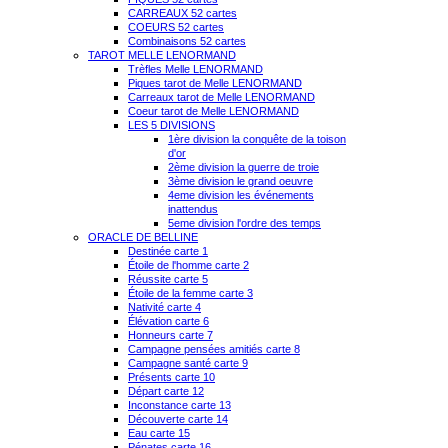
CARREAUX 52 cartes
COEURS 52 cartes
Combinaisons 52 cartes
TAROT MELLE LENORMAND
Trèfles Melle LENORMAND
Piques tarot de Melle LENORMAND
Carreaux tarot de Melle LENORMAND
Coeur tarot de Melle LENORMAND
LES 5 DIVISIONS
1ère division la conquête de la toison
d'or
2ème division la guerre de troie
3ème division le grand oeuvre
4eme division les événements
inattendus
5eme division l'ordre des temps
ORACLE DE BELLINE
Destinée carte 1
Étoile de l'homme carte 2
Réussite carte 5
Étoile de la femme carte 3
Nativité carte 4
Élévation carte 6
Honneurs carte 7
Campagne pensées amitiés carte 8
Campagne santé carte 9
Présents carte 10
Départ carte 12
Inconstance carte 13
Découverte carte 14
Eau carte 15
Pénates carte 16