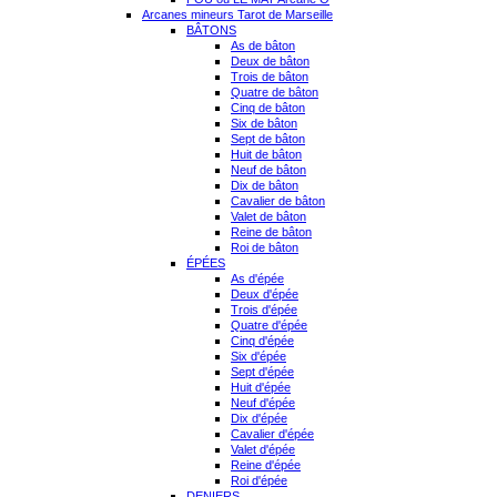
Arcanes mineurs Tarot de Marseille
BÂTONS
As de bâton
Deux de bâton
Trois de bâton
Quatre de bâton
Cinq de bâton
Six de bâton
Sept de bâton
Huit de bâton
Neuf de bâton
Dix de bâton
Cavalier de bâton
Valet de bâton
Reine de bâton
Roi de bâton
ÉPÉES
As d'épée
Deux d'épée
Trois d'épée
Quatre d'épée
Cinq d'épée
Six d'épée
Sept d'épée
Huit d'épée
Neuf d'épée
Dix d'épée
Cavalier d'épée
Valet d'épée
Reine d'épée
Roi d'épée
DENIERS