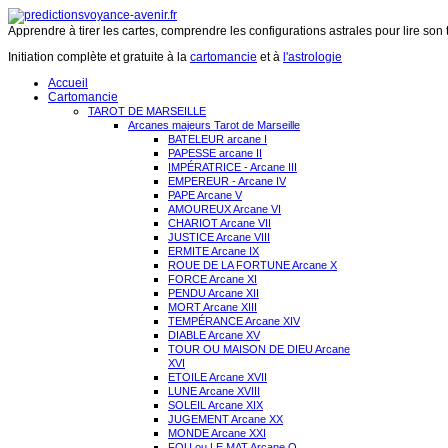
Apprendre à tirer les cartes, comprendre les configurations astrales pour lire son 
Initiation complète et gratuite à la
cartomancie
et à
l'astrologie
Accueil
Cartomancie
TAROT DE MARSEILLE
Arcanes majeurs Tarot de Marseille
BATELEUR arcane I
PAPESSE arcane II
IMPÉRATRICE - Arcane III
EMPEREUR - Arcane IV
PAPE Arcane V
AMOUREUX Arcane VI
CHARIOT Arcane VII
JUSTICE Arcane VIII
ERMITE Arcane IX
ROUE DE LA FORTUNE Arcane X
FORCE Arcane XI
PENDU Arcane XII
MORT Arcane XIII
TEMPÉRANCE Arcane XIV
DIABLE Arcane XV
TOUR OU MAISON DE DIEU Arcane
XVI
ETOILE Arcane XVII
LUNE Arcane XVIII
SOLEIL Arcane XIX
JUGEMENT Arcane XX
MONDE Arcane XXI
FOU ou LE MAT Arcane O