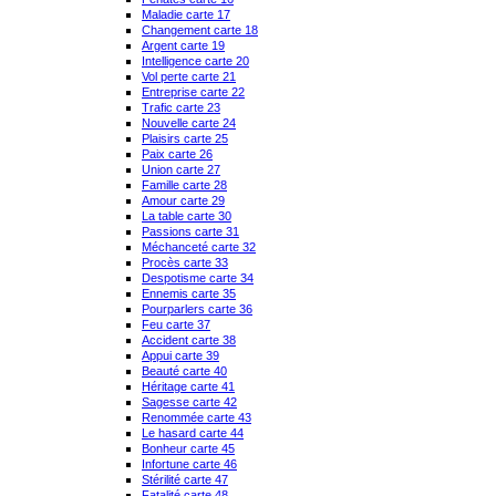
Maladie carte 17
Changement carte 18
Argent carte 19
Intelligence carte 20
Vol perte carte 21
Entreprise carte 22
Trafic carte 23
Nouvelle carte 24
Plaisirs carte 25
Paix carte 26
Union carte 27
Famille carte 28
Amour carte 29
La table carte 30
Passions carte 31
Méchanceté carte 32
Procès carte 33
Despotisme carte 34
Ennemis carte 35
Pourparlers carte 36
Feu carte 37
Accident carte 38
Appui carte 39
Beauté carte 40
Héritage carte 41
Sagesse carte 42
Renommée carte 43
Le hasard carte 44
Bonheur carte 45
Infortune carte 46
Stérilité carte 47
Fatalité carte 48