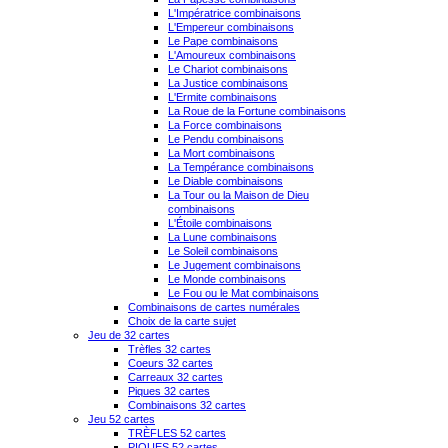
L'Impératrice combinaisons
L'Empereur combinaisons
Le Pape combinaisons
L'Amoureux combinaisons
Le Chariot combinaisons
La Justice combinaisons
L'Ermite combinaisons
La Roue de la Fortune combinaisons
La Force combinaisons
Le Pendu combinaisons
La Mort combinaisons
La Tempérance combinaisons
Le Diable combinaisons
La Tour ou la Maison de Dieu
combinaisons
L'Étoile combinaisons
La Lune combinaisons
Le Soleil combinaisons
Le Jugement combinaisons
Le Monde combinaisons
Le Fou ou le Mat combinaisons
Combinaisons de cartes numérales
Choix de la carte sujet
Jeu de 32 cartes
Trèfles 32 cartes
Coeurs 32 cartes
Carreaux 32 cartes
Piques 32 cartes
Combinaisons 32 cartes
Jeu 52 cartes
TRÈFLES 52 cartes
PIQUES 52 cartes