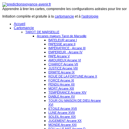
Apprendre à tirer les cartes, comprendre les configurations astrales pour lire son 
Initiation complète et gratuite à la
cartomancie
et à
l'astrologie
Accueil
Cartomancie
TAROT DE MARSEILLE
Arcanes majeurs Tarot de Marseille
BATELEUR arcane I
PAPESSE arcane II
IMPÉRATRICE - Arcane III
EMPEREUR - Arcane IV
PAPE Arcane V
AMOUREUX Arcane VI
CHARIOT Arcane VII
JUSTICE Arcane VIII
ERMITE Arcane IX
ROUE DE LA FORTUNE Arcane X
FORCE Arcane XI
PENDU Arcane XII
MORT Arcane XIII
TEMPÉRANCE Arcane XIV
DIABLE Arcane XV
TOUR OU MAISON DE DIEU Arcane
XVI
ETOILE Arcane XVII
LUNE Arcane XVIII
SOLEIL Arcane XIX
JUGEMENT Arcane XX
MONDE Arcane XXI
FOU ou LE MAT Arcane O