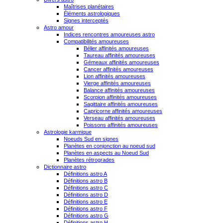
Maîtrises planétaires
Éléments astrologiques
Signes interceptés
Astro amour
Indices rencontres amoureuses astro
Compatibilités amoureuses
Bélier affinités amoureuses
Taureau affinités amoureuses
Gémeaux affinités amoureuses
Cancer affinités amoureuses
Lion affinités amoureuses
Vierge affinités amoureuses
Balance affinités amoureuses
Scorpion affinités amoureuses
Sagittaire affinités amoureuses
Capricorne affinités amoureuses
Verseau affinités amoureuses
Poissons affinités amoureuses
Astrologie karmique
Noeuds Sud en signes
Planètes en conjonction au noeud sud
Planètes en aspects au Noeud Sud
Planètes rétrogrades
Dictionnaire astro
Définitions astro A
Définitions astro B
Définitions astro C
Définitions astro D
Définitions astro E
Définitions astro F
Définitions astro G
Définitions astro H