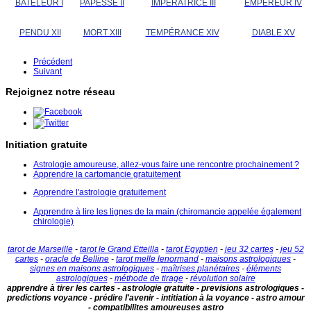
BATELEUR I
PAPESSE II
IMPÉRATRICE III
EMPEREUR IV
PENDU XII
MORT XIII
TEMPÉRANCE XIV
DIABLE XV
Précédent
Suivant
Rejoignez notre réseau
Initiation gratuite
Astrologie amoureuse, allez-vous faire une rencontre prochainement ?
Apprendre la cartomancie gratuitement
Apprendre l'astrologie gratuitement
Apprendre à lire les lignes de la main (chiromancie appelée également
chirologie)
tarot de Marseille
-
tarot le Grand Etteilla
-
tarot Egyptien
-
jeu 32 cartes
-
jeu 52
cartes
-
oracle de Belline
-
tarot melle lenormand
-
maisons astrologiques
-
signes en maisons astrologiques
-
maîtrises planétaires
-
éléments
astrologiques
-
méthode de tirage
-
révolution solaire
apprendre à tirer les cartes - astrologie gratuite - previsions astrologiques -
predictions voyance - prédire l'avenir - intitiation à la voyance - astro amour
- compatibilites amoureuses astro