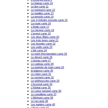
Le bateau carte 10
Le lion carte 11
Le poignard carte 12
Le papillon carte 13
La pensée carte 14
Les symboles sexuels carte 15
La route carte 16
L'étoile carte 17
La cigogne carte 18
L'argent carte 19
Les deux flûtes carte 20
Les trois lunes carte 21
Les bougies carte 22
Les outils carte 23
L'été carte 24
Le point d'exclamation carte 25
Le désert carte 26
L'oiseau carte 27
Le cadeau carte 28
La poignée de main carte 29
la balance carte 30
Le chien carte 31
Le serpent carte 32
Le stéthoscope carte 33
L'écureuil carte 34
L'hôpital carte 35
Le coeur partagé carte 36
Le coquillage carte 37
L'éléphant carte 38
Le rat carte 39
Les papiers carte 40
L'hiver carte 41