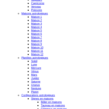
Capricorne
Verseau
Poissons
Maisons astrologiques
Maison 1
Maison 2
Maison 3
Maison 4
Maison 5
Maison 6
Maison 7
Maison 8
Maison 9
Maison 10
Maison 11
Maison 12
Planètes astrologiques
Soleil
Lune
Mercure
Vénus
Mars
Jupiter
Saturne
Uranus
Neptune
Pluton
Configurations astrologiques
Signes en maisons
Bélier en maisons
Taureau en maisons
Gémeaux en maisons