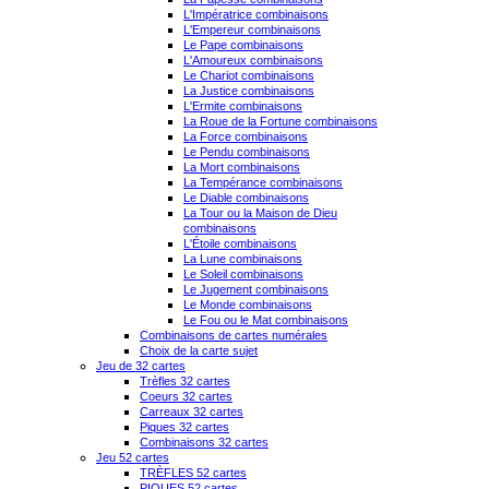
L'Impératrice combinaisons
L'Empereur combinaisons
Le Pape combinaisons
L'Amoureux combinaisons
Le Chariot combinaisons
La Justice combinaisons
L'Ermite combinaisons
La Roue de la Fortune combinaisons
La Force combinaisons
Le Pendu combinaisons
La Mort combinaisons
La Tempérance combinaisons
Le Diable combinaisons
La Tour ou la Maison de Dieu
combinaisons
L'Étoile combinaisons
La Lune combinaisons
Le Soleil combinaisons
Le Jugement combinaisons
Le Monde combinaisons
Le Fou ou le Mat combinaisons
Combinaisons de cartes numérales
Choix de la carte sujet
Jeu de 32 cartes
Trèfles 32 cartes
Coeurs 32 cartes
Carreaux 32 cartes
Piques 32 cartes
Combinaisons 32 cartes
Jeu 52 cartes
TRÈFLES 52 cartes
PIQUES 52 cartes