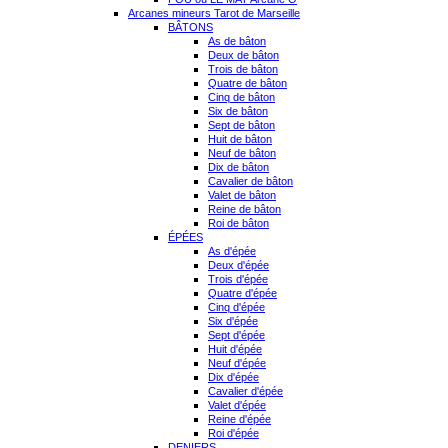
Arcanes mineurs Tarot de Marseille
BÂTONS
As de bâton
Deux de bâton
Trois de bâton
Quatre de bâton
Cinq de bâton
Six de bâton
Sept de bâton
Huit de bâton
Neuf de bâton
Dix de bâton
Cavalier de bâton
Valet de bâton
Reine de bâton
Roi de bâton
ÉPÉES
As d'épée
Deux d'épée
Trois d'épée
Quatre d'épée
Cinq d'épée
Six d'épée
Sept d'épée
Huit d'épée
Neuf d'épée
Dix d'épée
Cavalier d'épée
Valet d'épée
Reine d'épée
Roi d'épée
DENIERS