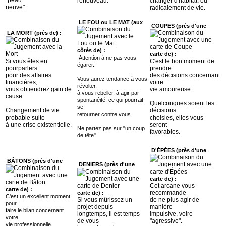
renouveau.
changer d'habitat, ou
neuve".
radicalement de vie.
LE FOU ou LE MAT (aux
COUPES (près d'une
LA MORT (près de) :
côtés de) :
carte de) :
Attention à ne pas vous
Si vous êtes en
C'est le bon moment de
égarer.
pourparlers
prendre
pour des affaires
des décisions concernant
Vous aurez tendance à vous
financières,
votre
révolter,
vous obtiendrez gain de
vie amoureuse.
à vous rebeller, à agir par
cause.
spontanéité, ce qui pourrait
Quelconques soient les
se
Changement de vie
décisions
retourner contre vous.
probable suite
choisies, elles vous
à une crise existentielle.
seront
Ne partez pas sur "un coup
favorables.
de tête".
D'ÉPÉES (près d'une
BÂTONS (près d'une
DENIERS (près d'une
carte de) :
Cet arcane vous
carte de) :
recommande
carte de) :
C'est un excellent moment
Si vous mûrissez un
de ne plus agir de
pour
projet depuis
manière
faire le bilan concernant
longtemps, il est temps
impulsive, voire
votre
de vous
"agressive".
vie professionnelle.