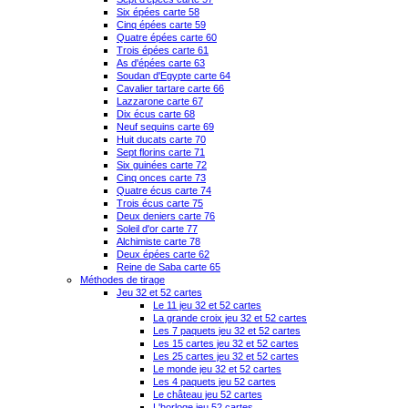
Six épées carte 58
Cinq épées carte 59
Quatre épées carte 60
Trois épées carte 61
As d'épées carte 63
Soudan d'Egypte carte 64
Cavalier tartare carte 66
Lazzarone carte 67
Dix écus carte 68
Neuf sequins carte 69
Huit ducats carte 70
Sept florins carte 71
Six guinées carte 72
Cinq onces carte 73
Quatre écus carte 74
Trois écus carte 75
Deux deniers carte 76
Soleil d'or carte 77
Alchimiste carte 78
Deux épées carte 62
Reine de Saba carte 65
Méthodes de tirage
Jeu 32 et 52 cartes
Le 11 jeu 32 et 52 cartes
La grande croix jeu 32 et 52 cartes
Les 7 paquets jeu 32 et 52 cartes
Les 15 cartes jeu 32 et 52 cartes
Les 25 cartes jeu 32 et 52 cartes
Le monde jeu 32 et 52 cartes
Les 4 paquets jeu 52 cartes
Le château jeu 52 cartes
L'horloge jeu 52 cartes