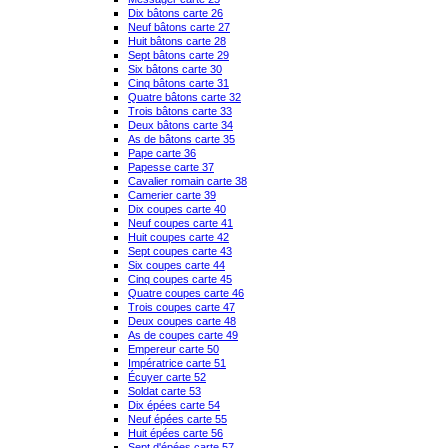
Dix bâtons carte 26
Neuf bâtons carte 27
Huit bâtons carte 28
Sept bâtons carte 29
Six bâtons carte 30
Cinq bâtons carte 31
Quatre bâtons carte 32
Trois bâtons carte 33
Deux bâtons carte 34
As de bâtons carte 35
Pape carte 36
Papesse carte 37
Cavalier romain carte 38
Camerier carte 39
Dix coupes carte 40
Neuf coupes carte 41
Huit coupes carte 42
Sept coupes carte 43
Six coupes carte 44
Cinq coupes carte 45
Quatre coupes carte 46
Trois coupes carte 47
Deux coupes carte 48
As de coupes carte 49
Empereur carte 50
Impératrice carte 51
Écuyer carte 52
Soldat carte 53
Dix épées carte 54
Neuf épées carte 55
Huit épées carte 56
Sept d'épées carte 57