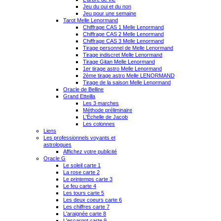
Jeu du oui et du non
Jeu pour une semaine
Tarot Melle Lenormand
Chiffrage CAS 1 Melle Lenormand
Chiffrage CAS 2 Melle Lenormand
Chiffrage CAS 3 Melle Lenormand
Tirage personnel de Melle Lenormand
Tirage indiscret Melle Lenormand
Tirage Gitan Melle Lenormand
1er tirage astro Melle Lenormand
2ème tirage astro Melle LENORMAND
Tirage de la saison Melle Lenormand
Oracle de Belline
Grand Etteilla
Les 3 marches
Méthode préliminaire
L'Échelle de Jacob
Les colonnes
Liens
Les professionnels voyants et
astrologues
Affichez votre publicité
Oracle G
Le soleil carte 1
La rose carte 2
Le printemps carte 3
Le feu carte 4
Les tours carte 5
Les deux coeurs carte 6
Les chiffres carte 7
L'araignée carte 8
L'escargot carte 9