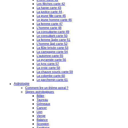
Les flèches carte 42
La harpe carte 43
La justice carte 44
La jeune fille carte 45
Le jeune homme carte 46
La femme carte 47
L'homme carte 48
La consultante carte 49
Le consultant carte 50
La femme âgée carte 51
L'homme âgé carte 52
La flûte brisée carte 53
La campagne carte 54
L'automne carte 55
La pyramide carte 56
Le lynx carte 57
La croix carte 58
La chauve souris carte 59
La colombe carte 60
Le parchemin carte 61
Astrologie
Comment lire un thème astral ?
Signes astrologiques
Bélier
Taureau
Gémeaux
Cancer
Lion
Vierge
Balance
Scorpion
Sagittaire