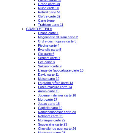
Grace carte 49
Ruine carte 50
Retard carte 51
Cloître carte 52
Carte bleue
Trahison carte 11
GRAND ETTEILA
Chaos carte 1
Maçonnerie d'Hiram carte 2
Ordre des mopses carte 3
Piscine carte 4
Évangile carte 5
Ciel carte 6
Serpent carte 7
Eve carte 8
Salomon carte 9
L'ange de l'apocalypse carte 10
David carte 11
Moise carte 12
Le grand prêtre carte 13
Force majeure carte 14
Aaron carte 15
Jugement dernier carte 16
Mort carte 17
Judas carte 18
Capitole carte 19
Nabuchodonosor carte 20
Roboam carte 21
Monarque carte 22
Souveraine carte 23
Chevalier du guet carte 24
Messager carte 25