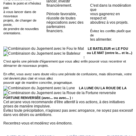
lancer, investir
Faites le point et n'hésitez
financièrement.
C'est dans la modération
pas
que
à vous lancer dans de
Période favorable,
vous gagnerez en
nouveaux
réussite de toutes
respect et
projets, de changer de
négociations avec des
aboutirez à vos projets.
poste,
partenaires
de prendre de nouvelles
financiers.
Évitez les conflits plutôt que
orientations.
de
les alimenter.
LE BATELEUR et LE FOU
ou LE MAT (entre le... et le...)
:
C'est après une période d'égarement que vous allez enfin pouvoir vous recentrer et
démarrer de nouveaux projets.
En effet, vous avez sans doute vécu une période de confusions, mais désormais, votre
ciel devient plus clair et vous allez
pouvoir agir de manière concrète, pragmatique.
LA LUNE OU LA ROUE DE LA
FORTUNE RENVERSÉE (avec... ou avec... ) :
Cet arcane vous recommande d'être attentif à vos actions, à des initiatives
prises de manière impulsive.
Évitez toute précipitation, n'agissez pas avec arrogance, ne soyez pas excessif
dans vos désirs ou ambitions.
Recentrez-vous et modérez vos émotions.