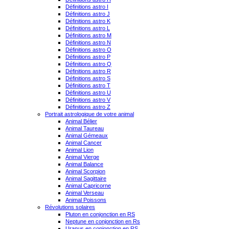
Définitions astro I
Définitions astro J
Définitions astro K
Définitions astro L
Définitions astro M
Définitions astro N
Définitions astro O
Définitions astro P
Définitions astro Q
Définitions astro R
Définitions astro S
Définitions astro T
Définitions astro U
Définitions astro V
Définitions astro Z
Portrait astrologique de votre animal
Animal Bélier
Animal Taureau
Animal Gémeaux
Animal Cancer
Animal Lion
Animal Vierge
Animal Balance
Animal Scorpion
Animal Sagittaire
Animal Capricorne
Animal Verseau
Animal Poissons
Révolutions solaires
Pluton en conjonction en RS
Neptune en conjonction en Rs
Uranus en conjonction en RS