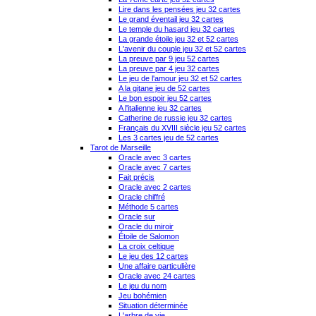
Lire dans les pensées jeu 32 cartes
Le grand éventail jeu 32 cartes
Le temple du hasard jeu 32 cartes
La grande étoile jeu 32 et 52 cartes
L'avenir du couple jeu 32 et 52 cartes
La preuve par 9 jeu 52 cartes
La preuve par 4 jeu 32 cartes
Le jeu de l'amour jeu 32 et 52 cartes
A la gitane jeu de 52 cartes
Le bon espoir jeu 52 cartes
A l'italienne jeu 32 cartes
Catherine de russie jeu 32 cartes
Français du XVIII siècle jeu 52 cartes
Les 3 cartes jeu de 52 cartes
Tarot de Marseille
Oracle avec 3 cartes
Oracle avec 7 cartes
Fait précis
Oracle avec 2 cartes
Oracle chiffré
Méthode 5 cartes
Oracle sur
Oracle du miroir
Étoile de Salomon
La croix celtique
Le jeu des 12 cartes
Une affaire particulière
Oracle avec 24 cartes
Le jeu du nom
Jeu bohémien
Situation déterminée
L'arbre de vie