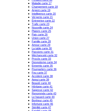
Maladie carte 17
Changement carte 18
Argent carte 19
Intelligence carte 20
Vol perte carte 21
Entreprise carte 22
Trafic carte 23
Nouvelle carte 24
Plaisirs carte 25
Paix carte 26
Union carte 27
Famille carte 28
Amour carte 29
La table carte 30
Passions carte 31
Méchanceté carte 32
Procès carte 33
Despotisme carte 34
Ennemis carte 35
Pourparlers carte 36
Feu carte 37
Accident carte 38
Appui carte 39
Beauté carte 40
Héritage carte 41
Sagesse carte 42
Renommée carte 43
Le hasard carte 44
Bonheur carte 45
Infortune carte 46
Stérilité carte 47
Fatalité carte 48