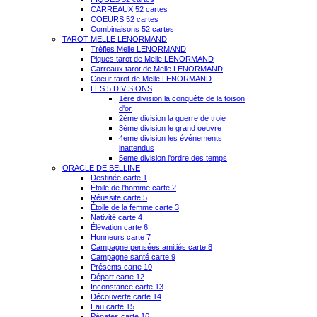
CARREAUX 52 cartes
COEURS 52 cartes
Combinaisons 52 cartes
TAROT MELLE LENORMAND
Trèfles Melle LENORMAND
Piques tarot de Melle LENORMAND
Carreaux tarot de Melle LENORMAND
Coeur tarot de Melle LENORMAND
LES 5 DIVISIONS
1ère division la conquête de la toison
d'or
2ème division la guerre de troie
3ème division le grand oeuvre
4eme division les événements
inattendus
5eme division l'ordre des temps
ORACLE DE BELLINE
Destinée carte 1
Étoile de l'homme carte 2
Réussite carte 5
Étoile de la femme carte 3
Nativité carte 4
Élévation carte 6
Honneurs carte 7
Campagne pensées amitiés carte 8
Campagne santé carte 9
Présents carte 10
Départ carte 12
Inconstance carte 13
Découverte carte 14
Eau carte 15
Pénates carte 16