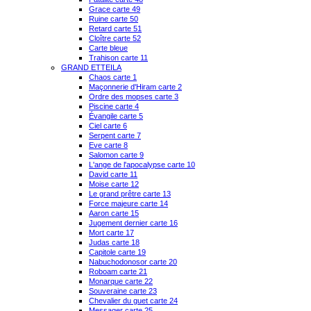
Grace carte 49
Ruine carte 50
Retard carte 51
Cloître carte 52
Carte bleue
Trahison carte 11
GRAND ETTEILA
Chaos carte 1
Maçonnerie d'Hiram carte 2
Ordre des mopses carte 3
Piscine carte 4
Évangile carte 5
Ciel carte 6
Serpent carte 7
Eve carte 8
Salomon carte 9
L'ange de l'apocalypse carte 10
David carte 11
Moise carte 12
Le grand prêtre carte 13
Force majeure carte 14
Aaron carte 15
Jugement dernier carte 16
Mort carte 17
Judas carte 18
Capitole carte 19
Nabuchodonosor carte 20
Roboam carte 21
Monarque carte 22
Souveraine carte 23
Chevalier du guet carte 24
Messager carte 25