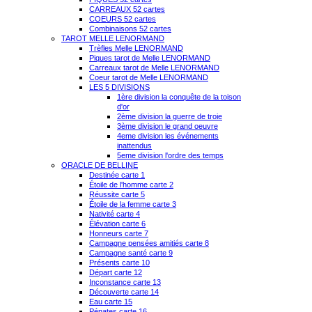
CARREAUX 52 cartes
COEURS 52 cartes
Combinaisons 52 cartes
TAROT MELLE LENORMAND
Trèfles Melle LENORMAND
Piques tarot de Melle LENORMAND
Carreaux tarot de Melle LENORMAND
Coeur tarot de Melle LENORMAND
LES 5 DIVISIONS
1ère division la conquête de la toison
d'or
2ème division la guerre de troie
3ème division le grand oeuvre
4eme division les événements
inattendus
5eme division l'ordre des temps
ORACLE DE BELLINE
Destinée carte 1
Étoile de l'homme carte 2
Réussite carte 5
Étoile de la femme carte 3
Nativité carte 4
Élévation carte 6
Honneurs carte 7
Campagne pensées amitiés carte 8
Campagne santé carte 9
Présents carte 10
Départ carte 12
Inconstance carte 13
Découverte carte 14
Eau carte 15
Pénates carte 16