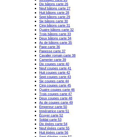
Dix bâtons carte 26
Neuf bâtons carte 27
Huit bâtons carte 28
Sept bâtons carte 29
Six bâtons carte 30
Cinq bâtons carte 31
Quatre bâtons carte 32
Trois bâtons carte 33
Deux bâtons carte 34
As de bâtons carte 35
Pape carte 36
Papesse carte 37
Cavalier romain carte 38
Camerier carte 39
Dix coupes carte 40
Neuf coupes carte 41
Huit coupes carte 42
Sept coupes carte 43
Six coupes carte 44
Cinq coupes carte 45
Quatre coupes carte 46
Trois coupes carte 47
Deux coupes carte 48
As de coupes carte 49
Empereur carte 50
Impératrice carte 51
Écuyer carte 52
Soldat carte 53
Dix épées carte 54
Neuf épées carte 55
Huit épées carte 56
Sept d'épées carte 57