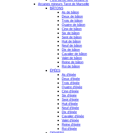
Arcanes mineurs Tarot de Marseille
BÂTONS
As de bâton
Deux de bâton
Trois de bâton
Quatre de bâton
Cinq de bâton
Six de bâton
Sept de bâton
Huit de bâton
Neuf de bâton
Dix de bâton
Cavalier de bâton
Valet de bâton
Reine de bâton
Roi de bâton
ÉPÉES
As d'épée
Deux d'épée
Trois d'épée
Quatre d'épée
Cinq d'épée
Six d'épée
Sept d'épée
Huit d'épée
Neuf d'épée
Dix d'épée
Cavalier d'épée
Valet d'épée
Reine d'épée
Roi d'épée
DENIERS