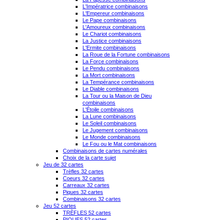
L'Impératrice combinaisons
L'Empereur combinaisons
Le Pape combinaisons
L'Amoureux combinaisons
Le Chariot combinaisons
La Justice combinaisons
L'Ermite combinaisons
La Roue de la Fortune combinaisons
La Force combinaisons
Le Pendu combinaisons
La Mort combinaisons
La Tempérance combinaisons
Le Diable combinaisons
La Tour ou la Maison de Dieu
combinaisons
L'Étoile combinaisons
La Lune combinaisons
Le Soleil combinaisons
Le Jugement combinaisons
Le Monde combinaisons
Le Fou ou le Mat combinaisons
Combinaisons de cartes numérales
Choix de la carte sujet
Jeu de 32 cartes
Trèfles 32 cartes
Coeurs 32 cartes
Carreaux 32 cartes
Piques 32 cartes
Combinaisons 32 cartes
Jeu 52 cartes
TRÈFLES 52 cartes
PIQUES 52 cartes