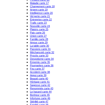
Maladie carte 17
Changement carte 18
Argent carte 19
Intelligence carte 20
Vol perte carte 21
Entreprise carte 22
Trafic carte 23
Nouvelle carte 24
Plaisirs carte 25
Paix carte 26
Union carte 27
Famille carte 28
Amour carte 29
La table carte 30
Passions carte 31
Méchanceté carte 32
Procès carte 33
Despotisme carte 34
Ennemis carte 35
Pourparlers carte 36
Feu carte 37
Accident carte 38
Appui carte 39
Beauté carte 40
Héritage carte 41
Sagesse carte 42
Renommée carte 43
Le hasard carte 44
Bonheur carte 45
Infortune carte 46
Stérilité carte 47
Fatalité carte 48