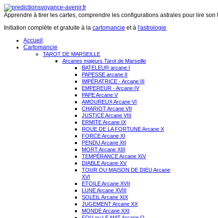
Apprendre à tirer les cartes, comprendre les configurations astrales pour lire son 
Initiation complète et gratuite à la
cartomancie
et à
l'astrologie
Accueil
Cartomancie
TAROT DE MARSEILLE
Arcanes majeurs Tarot de Marseille
BATELEUR arcane I
PAPESSE arcane II
IMPÉRATRICE - Arcane III
EMPEREUR - Arcane IV
PAPE Arcane V
AMOUREUX Arcane VI
CHARIOT Arcane VII
JUSTICE Arcane VIII
ERMITE Arcane IX
ROUE DE LA FORTUNE Arcane X
FORCE Arcane XI
PENDU Arcane XII
MORT Arcane XIII
TEMPÉRANCE Arcane XIV
DIABLE Arcane XV
TOUR OU MAISON DE DIEU Arcane
XVI
ETOILE Arcane XVII
LUNE Arcane XVIII
SOLEIL Arcane XIX
JUGEMENT Arcane XX
MONDE Arcane XXI
FOU ou LE MAT Arcane O