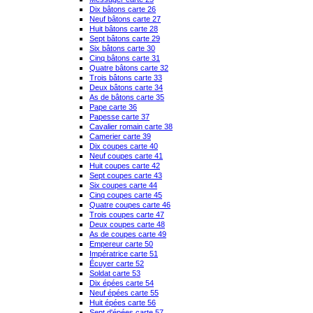
Dix bâtons carte 26
Neuf bâtons carte 27
Huit bâtons carte 28
Sept bâtons carte 29
Six bâtons carte 30
Cinq bâtons carte 31
Quatre bâtons carte 32
Trois bâtons carte 33
Deux bâtons carte 34
As de bâtons carte 35
Pape carte 36
Papesse carte 37
Cavalier romain carte 38
Camerier carte 39
Dix coupes carte 40
Neuf coupes carte 41
Huit coupes carte 42
Sept coupes carte 43
Six coupes carte 44
Cinq coupes carte 45
Quatre coupes carte 46
Trois coupes carte 47
Deux coupes carte 48
As de coupes carte 49
Empereur carte 50
Impératrice carte 51
Écuyer carte 52
Soldat carte 53
Dix épées carte 54
Neuf épées carte 55
Huit épées carte 56
Sept d'épées carte 57