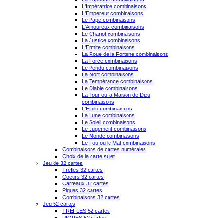
L'Impératrice combinaisons
L'Empereur combinaisons
Le Pape combinaisons
L'Amoureux combinaisons
Le Chariot combinaisons
La Justice combinaisons
L'Ermite combinaisons
La Roue de la Fortune combinaisons
La Force combinaisons
Le Pendu combinaisons
La Mort combinaisons
La Tempérance combinaisons
Le Diable combinaisons
La Tour ou la Maison de Dieu
combinaisons
L'Étoile combinaisons
La Lune combinaisons
Le Soleil combinaisons
Le Jugement combinaisons
Le Monde combinaisons
Le Fou ou le Mat combinaisons
Combinaisons de cartes numérales
Choix de la carte sujet
Jeu de 32 cartes
Trèfles 32 cartes
Coeurs 32 cartes
Carreaux 32 cartes
Piques 32 cartes
Combinaisons 32 cartes
Jeu 52 cartes
TRÈFLES 52 cartes
PIQUES 52 cartes