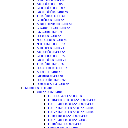
Six épées carte 58
Cinq épées carte 59
Quatre épées carte 60
Trois épées carte 61
As d'épées carte 63
Soudan d'Egypte carte 64
Cavalier tartare carte 66
Lazzarone carte 67
Dix écus carte 68
Neuf sequins carte 69
Huit ducats carte 70
Sept florins carte 71
Six guinées carte 72
Cinq onces carte 73
Quatre écus carte 74
Trois écus carte 75
Deux deniers carte 76
Soleil d'or carte 77
Alchimiste carte 78
Deux épées carte 62
Reine de Saba carte 65
Méthodes de tirage
Jeu 32 et 52 cartes
Le 11 jeu 32 et 52 cartes
La grande croix jeu 32 et 52 cartes
Les 7 paquets jeu 32 et 52 cartes
Les 15 cartes jeu 32 et 52 cartes
Les 25 cartes jeu 32 et 52 cartes
Le monde jeu 32 et 52 cartes
Les 4 paquets jeu 52 cartes
Le château jeu 52 cartes
L'horloge jeu 52 cartes