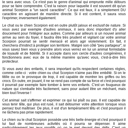
le sera avec vous. Ce n'est pas le genre d'animal qui emprunte mille détours
pour se faire comprendre. C'est la raison pour laquelle il est souvent dit qu'un
animal Scorpion a "un sacré caractère". Ce qui est faux, il a simplement DU
caractère en agissant de manière directe. Si il est content, il saura vous
l'exprimer, inversement également.
Le chat ou le chien Scorpion est en outre plutôt jaloux et exclusif de nature. Si
vous avez par exemple d'autres animaux, il sera donc important d'y aller
doucement pour l'intégrer aux autres. Comme par ailleurs si un nouvel animal
arrive au sein du foyer, il faudra être très prudent et vigilant car votre animal
Scorpion pourrait se sentir menacé et alors agir violemment. En fait, il
cherchera d'instinct à protéger son territoire. Malgré son côté "peu partageur", si
vous savez bien vous y prendre alors vous verrez en lui un animal formidable
de loyauté et de fidélité. Si il accepte dans son cercle d'autres congénères, il
fonctionnera avec eux de la même manière qu'avec vous, c'est-à-dire très
protecteur.
Si vous avez des enfants, il sera important qu'ils respectent certaines règles,
comme celle-ci : votre chien ou chat Scorpion n'aime pas être embêté. Si on le
titille ou on le provoque de trop, il est capable de montrer les griffes ou les
crocs. En outre, en jouant, il ne se rend pas compte de sa force et c'est pourquoi
il pourrait par exemple faire tomber à terre vos enfants. C'est un fougueux de
nature qui s'emballe très facilement, sans pour autant être un méchant, mais
bien tout l'inverse !
Cet animal sait s'affirmer et exprimer ce qui lui plaît ou pas. Il est capable de
vous tenir tête, qui plus est rusé, il sait détourner votre attention lorsque vous
pensez tout maîtriser. De plus, il est d'un tempérament têtu et c'est pourquoi il
ne lâchera pas prise rapidement.
Le chien ou le chat Scorpion possède une très belle énergie et c'est pourquoi il
lui faut de nombreuses activités où il pourra se dépenser. Il aime
particulièrement les jeux sportifs où on le met devant des défis. C'est un