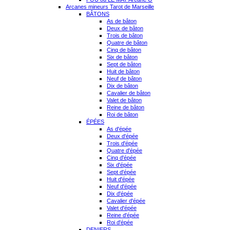
Arcanes mineurs Tarot de Marseille
BÂTONS
As de bâton
Deux de bâton
Trois de bâton
Quatre de bâton
Cinq de bâton
Six de bâton
Sept de bâton
Huit de bâton
Neuf de bâton
Dix de bâton
Cavalier de bâton
Valet de bâton
Reine de bâton
Roi de bâton
ÉPÉES
As d'épée
Deux d'épée
Trois d'épée
Quatre d'épée
Cinq d'épée
Six d'épée
Sept d'épée
Huit d'épée
Neuf d'épée
Dix d'épée
Cavalier d'épée
Valet d'épée
Reine d'épée
Roi d'épée
DENIERS