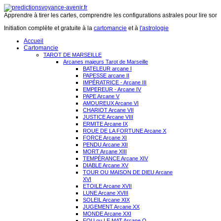
Apprendre à tirer les cartes, comprendre les configurations astrales pour lire son 
Initiation complète et gratuite à la
cartomancie
et à
l'astrologie
Accueil
Cartomancie
TAROT DE MARSEILLE
Arcanes majeurs Tarot de Marseille
BATELEUR arcane I
PAPESSE arcane II
IMPÉRATRICE - Arcane III
EMPEREUR - Arcane IV
PAPE Arcane V
AMOUREUX Arcane VI
CHARIOT Arcane VII
JUSTICE Arcane VIII
ERMITE Arcane IX
ROUE DE LA FORTUNE Arcane X
FORCE Arcane XI
PENDU Arcane XII
MORT Arcane XIII
TEMPÉRANCE Arcane XIV
DIABLE Arcane XV
TOUR OU MAISON DE DIEU Arcane
XVI
ETOILE Arcane XVII
LUNE Arcane XVIII
SOLEIL Arcane XIX
JUGEMENT Arcane XX
MONDE Arcane XXI
FOU ou LE MAT Arcane O