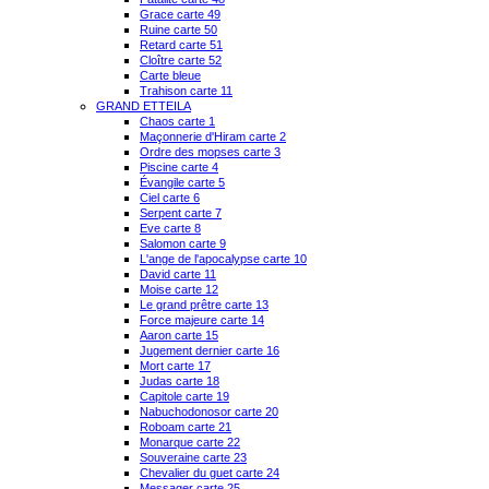
Grace carte 49
Ruine carte 50
Retard carte 51
Cloître carte 52
Carte bleue
Trahison carte 11
GRAND ETTEILA
Chaos carte 1
Maçonnerie d'Hiram carte 2
Ordre des mopses carte 3
Piscine carte 4
Évangile carte 5
Ciel carte 6
Serpent carte 7
Eve carte 8
Salomon carte 9
L'ange de l'apocalypse carte 10
David carte 11
Moise carte 12
Le grand prêtre carte 13
Force majeure carte 14
Aaron carte 15
Jugement dernier carte 16
Mort carte 17
Judas carte 18
Capitole carte 19
Nabuchodonosor carte 20
Roboam carte 21
Monarque carte 22
Souveraine carte 23
Chevalier du guet carte 24
Messager carte 25