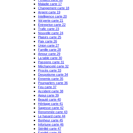
Maladie carte 17
Changement carte 18
Argent carte 19
Intelligence carte 20
Vol perte carte 21
Entreprise carte 22
Trafic carte 23
Nouvelle carte 24
Plaisirs carte 25
Paix carte 26
Union carte 27
Famille carte 28
Amour carte 29
La table carte 30
Passions carte 31
Méchanceté carte 32
Procès carte 33
Despotisme carte 34
Ennemis carte 35
Pourparlers carte 36
Feu carte 37
Accident carte 38
Appui carte 39
Beauté carte 40
Héritage carte 41
Sagesse carte 42
Renommée carte 43
Le hasard carte 44
Bonheur carte 45
Infortune carte 46
Stérilité carte 47
Fatalité carte 48