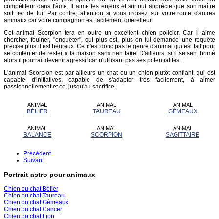
compétiteur dans l'âme. Il aime les enjeux et surtout apprécie que son maître
soit fier de lui. Par contre, attention si vous croisez sur votre route d'autres
animaux car votre compagnon est facilement querelleur.
Cet animal Scorpion fera en outre un excellent chien policier. Car il aime
chercher, fouiner, "enquêter", qui plus est, plus on lui demande une requête
précise plus il est heureux. Ce n'est donc pas le genre d'animal qui est fait pour
se contenter de rester à la maison sans rien faire. D'ailleurs, si il se sent brimé
alors il pourrait devenir agressif car n'utilisant pas ses potentialités.
L'animal Scorpion est par ailleurs un chat ou un chien plutôt confiant, qui est
capable d'initiatives, capable de s'adapter très facilement, à aimer
passionnellement et ce, jusqu'au sacrifice.
ANIMAL
ANIMAL
ANIMAL
BÉLIER
TAUREAU
GÉMEAUX
ANIMAL
ANIMAL
ANIMAL
BALANCE
SCORPION
SAGITTAIRE
Précédent
Suivant
Portrait astro pour animaux
Chien ou chat Bélier
Chien ou chat Taureau
Chien ou chat Gémeaux
Chien ou chat Cancer
Chien ou chat Lion