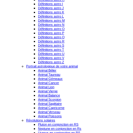
Définitions astro I
Définitions astro J
Définitions astro K
Définitions astro L
Définitions astro M
Définitions astro N
Définitions astro O
Définitions astro P
Définitions astro Q
Définitions astro R
Définitions astro S
Définitions astro T
Définitions astro U
Définitions astro V
Définitions astro Z
Portrait astrologique de votre animal
Animal Bélier
Animal Taureau
Animal Gémeaux
Animal Cancer
Animal Lion
Animal Vierge
Animal Balance
Animal Scorpion
Animal Sagittaire
Animal Capricorne
Animal Verseau
Animal Poissons
Révolutions solaires
Pluton en conjonction en RS
Neptune en conjonction en Rs
Uranus en conjonction en RS