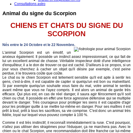
Consultations astro
Animal du signe du Scorpion
CHIENS ET CHATS DU SIGNE DU
SCORPION
Nés entre le 24 Octobre et le 22 Novembre.
L'animal Scorpion est un émotif, un
anxieux également. Il possède un instinct assez impressionnant, ce qui fait de
lui un excellent animal de chasse. Véritable inspecteur doté d'une intelligence
d'enquêteur, il a le don de trouver ce qui est caché. D'ailleurs à ce propos, si un
jour vous cherchez à cacher un objet qu'il désire par exemple, c'est peine
perdue, il le trouvera coûte que coûte.
Le chat ou le chien Scorpion est tellement sensible qu'il est apte à sentir les
gens, c'est-à-dire, il est capable de capter si quelqu'un est bon ou malveillant.
Si par exemple quelqu'un souhaite vous faire du mal, votre animal le sentira
avant même que vous ne l'ayez compris. Il est alors un animal de garde très
efficace. Qui plus est, en cas de réel danger, il saura agir férocement qu'il soit
chien ou chat. Il possède en effet une force agressive défensive qui se multiplie
devant le danger. Très courageux pour protéger les siens il est capable d'agir
pour les protéger quitte à se mettre lui-même en danger. Pour ses maîtres il est
prêt à tout, prêt à tous les sacrifices, sa vie comprise. C'est donc un animal très
fidèle, loyal sur lequel vous pouvez compter à 100 %.
Comme il est très instinctif, il reconnaît immédiatement la ruse. C'est pourquoi,
n'allez pas utiliser des stragèmes pour l'éduquer, ça ne marchera pas. Avec le
chien ou le chat Scorpion, une recommandation doit être franche car lui-même