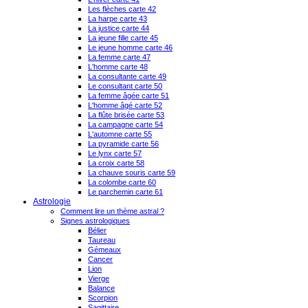
Les flèches carte 42
La harpe carte 43
La justice carte 44
La jeune fille carte 45
Le jeune homme carte 46
La femme carte 47
L'homme carte 48
La consultante carte 49
Le consultant carte 50
La femme âgée carte 51
L'homme âgé carte 52
La flûte brisée carte 53
La campagne carte 54
L'automne carte 55
La pyramide carte 56
Le lynx carte 57
La croix carte 58
La chauve souris carte 59
La colombe carte 60
Le parchemin carte 61
Astrologie
Comment lire un thème astral ?
Signes astrologiques
Bélier
Taureau
Gémeaux
Cancer
Lion
Vierge
Balance
Scorpion
Sagittaire