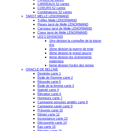
CARREAUX 52 cartes
COEURS 52 cartes
Combinaisons 52 cartes
TAROT MELLE LENORMAND
Trèfles Melle LENORMAND
Piques tarot de Melle LENORMAND
Carreaux tarot de Melle LENORMAND
Coeur tarot de Melle LENORMAND
LES 5 DIVISIONS
1ère division la conquête de la toison
d'or
2ème division la guerre de troie
3ème division le grand oeuvre
4eme division les événements
inattendus
5eme division l'ordre des temps
ORACLE DE BELLINE
Destinée carte 1
Étoile de l'homme carte 2
Réussite carte 5
Étoile de la femme carte 3
Nativité carte 4
Élévation carte 6
Honneurs carte 7
Campagne pensées amitiés carte 8
Campagne santé carte 9
Présents carte 10
Départ carte 12
Inconstance carte 13
Découverte carte 14
Eau carte 15
Pénates carte 16