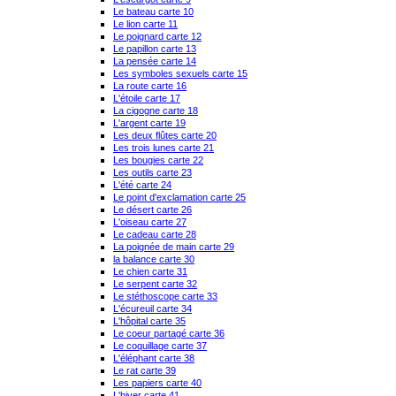
Le bateau carte 10
Le lion carte 11
Le poignard carte 12
Le papillon carte 13
La pensée carte 14
Les symboles sexuels carte 15
La route carte 16
L'étoile carte 17
La cigogne carte 18
L'argent carte 19
Les deux flûtes carte 20
Les trois lunes carte 21
Les bougies carte 22
Les outils carte 23
L'été carte 24
Le point d'exclamation carte 25
Le désert carte 26
L'oiseau carte 27
Le cadeau carte 28
La poignée de main carte 29
la balance carte 30
Le chien carte 31
Le serpent carte 32
Le stéthoscope carte 33
L'écureuil carte 34
L'hôpital carte 35
Le coeur partagé carte 36
Le coquillage carte 37
L'éléphant carte 38
Le rat carte 39
Les papiers carte 40
L'hiver carte 41