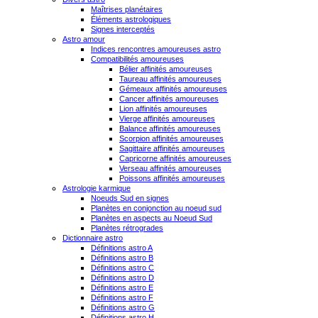
Maîtrises planétaires
Éléments astrologiques
Signes interceptés
Astro amour
Indices rencontres amoureuses astro
Compatibilités amoureuses
Bélier affinités amoureuses
Taureau affinités amoureuses
Gémeaux affinités amoureuses
Cancer affinités amoureuses
Lion affinités amoureuses
Vierge affinités amoureuses
Balance affinités amoureuses
Scorpion affinités amoureuses
Sagittaire affinités amoureuses
Capricorne affinités amoureuses
Verseau affinités amoureuses
Poissons affinités amoureuses
Astrologie karmique
Noeuds Sud en signes
Planètes en conjonction au noeud sud
Planètes en aspects au Noeud Sud
Planètes rétrogrades
Dictionnaire astro
Définitions astro A
Définitions astro B
Définitions astro C
Définitions astro D
Définitions astro E
Définitions astro F
Définitions astro G
Définitions astro H