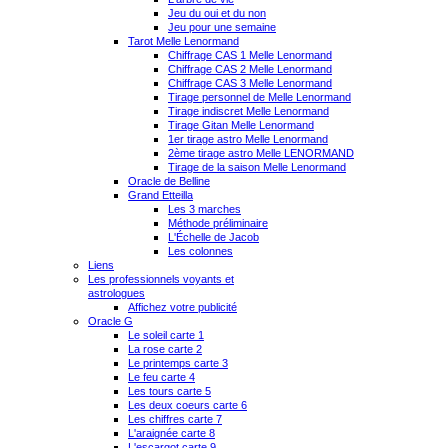
Jeu du oui et du non
Jeu pour une semaine
Tarot Melle Lenormand
Chiffrage CAS 1 Melle Lenormand
Chiffrage CAS 2 Melle Lenormand
Chiffrage CAS 3 Melle Lenormand
Tirage personnel de Melle Lenormand
Tirage indiscret Melle Lenormand
Tirage Gitan Melle Lenormand
1er tirage astro Melle Lenormand
2ème tirage astro Melle LENORMAND
Tirage de la saison Melle Lenormand
Oracle de Belline
Grand Etteilla
Les 3 marches
Méthode préliminaire
L'Échelle de Jacob
Les colonnes
Liens
Les professionnels voyants et
astrologues
Affichez votre publicité
Oracle G
Le soleil carte 1
La rose carte 2
Le printemps carte 3
Le feu carte 4
Les tours carte 5
Les deux coeurs carte 6
Les chiffres carte 7
L'araignée carte 8
L'escargot carte 9