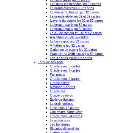
Lire dans les pensées jeu 32 cartes
Le grand éventail jeu 32 cartes
Le temple du hasard jeu 32 cartes
La grande étoile jeu 32 et 52 cartes
L'avenir du couple jeu 32 et 52 cartes
La preuve par 9 jeu 52 cartes
La preuve par 4 jeu 32 cartes
Le jeu de l'amour jeu 32 et 52 cartes
A la gitane jeu de 52 cartes
Le bon espoir jeu 52 cartes
A l'italienne jeu 32 cartes
Catherine de russie jeu 32 cartes
Français du XVIII siècle jeu 52 cartes
Les 3 cartes jeu de 52 cartes
Tarot de Marseille
Oracle avec 3 cartes
Oracle avec 7 cartes
Fait précis
Oracle avec 2 cartes
Oracle chiffré
Méthode 5 cartes
Oracle sur
Oracle du miroir
Étoile de Salomon
La croix celtique
Le jeu des 12 cartes
Une affaire particulière
Oracle avec 24 cartes
Le jeu du nom
Jeu bohémien
Situation déterminée
L'arbre de vie