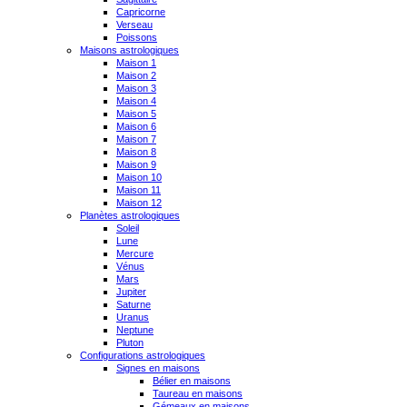
Capricorne
Verseau
Poissons
Maisons astrologiques
Maison 1
Maison 2
Maison 3
Maison 4
Maison 5
Maison 6
Maison 7
Maison 8
Maison 9
Maison 10
Maison 11
Maison 12
Planètes astrologiques
Soleil
Lune
Mercure
Vénus
Mars
Jupiter
Saturne
Uranus
Neptune
Pluton
Configurations astrologiques
Signes en maisons
Bélier en maisons
Taureau en maisons
Gémeaux en maisons