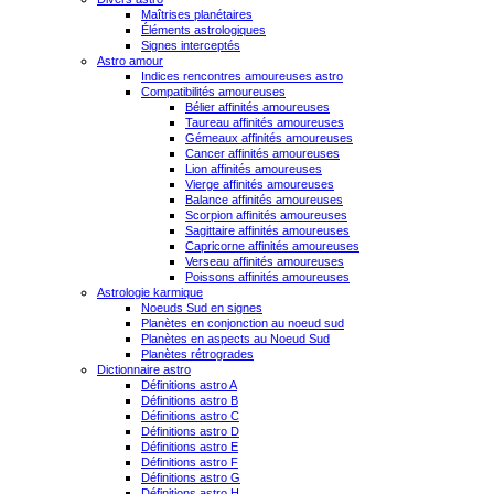
Maîtrises planétaires
Éléments astrologiques
Signes interceptés
Astro amour
Indices rencontres amoureuses astro
Compatibilités amoureuses
Bélier affinités amoureuses
Taureau affinités amoureuses
Gémeaux affinités amoureuses
Cancer affinités amoureuses
Lion affinités amoureuses
Vierge affinités amoureuses
Balance affinités amoureuses
Scorpion affinités amoureuses
Sagittaire affinités amoureuses
Capricorne affinités amoureuses
Verseau affinités amoureuses
Poissons affinités amoureuses
Astrologie karmique
Noeuds Sud en signes
Planètes en conjonction au noeud sud
Planètes en aspects au Noeud Sud
Planètes rétrogrades
Dictionnaire astro
Définitions astro A
Définitions astro B
Définitions astro C
Définitions astro D
Définitions astro E
Définitions astro F
Définitions astro G
Définitions astro H