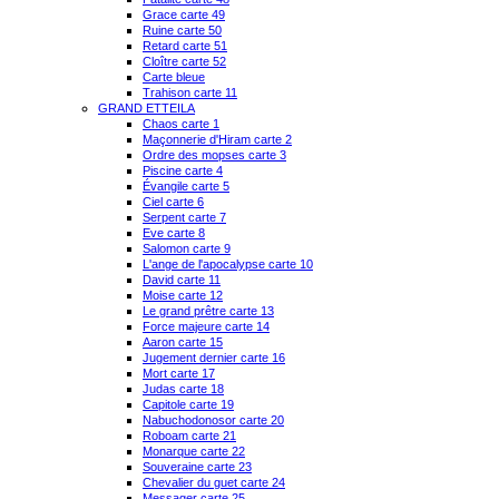
Grace carte 49
Ruine carte 50
Retard carte 51
Cloître carte 52
Carte bleue
Trahison carte 11
GRAND ETTEILA
Chaos carte 1
Maçonnerie d'Hiram carte 2
Ordre des mopses carte 3
Piscine carte 4
Évangile carte 5
Ciel carte 6
Serpent carte 7
Eve carte 8
Salomon carte 9
L'ange de l'apocalypse carte 10
David carte 11
Moise carte 12
Le grand prêtre carte 13
Force majeure carte 14
Aaron carte 15
Jugement dernier carte 16
Mort carte 17
Judas carte 18
Capitole carte 19
Nabuchodonosor carte 20
Roboam carte 21
Monarque carte 22
Souveraine carte 23
Chevalier du guet carte 24
Messager carte 25