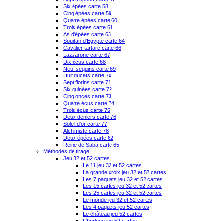
Six épées carte 58
Cinq épées carte 59
Quatre épées carte 60
Trois épées carte 61
As d'épées carte 63
Soudan d'Egypte carte 64
Cavalier tartare carte 66
Lazzarone carte 67
Dix écus carte 68
Neuf sequins carte 69
Huit ducats carte 70
Sept florins carte 71
Six guinées carte 72
Cinq onces carte 73
Quatre écus carte 74
Trois écus carte 75
Deux deniers carte 76
Soleil d'or carte 77
Alchimiste carte 78
Deux épées carte 62
Reine de Saba carte 65
Méthodes de tirage
Jeu 32 et 52 cartes
Le 11 jeu 32 et 52 cartes
La grande croix jeu 32 et 52 cartes
Les 7 paquets jeu 32 et 52 cartes
Les 15 cartes jeu 32 et 52 cartes
Les 25 cartes jeu 32 et 52 cartes
Le monde jeu 32 et 52 cartes
Les 4 paquets jeu 52 cartes
Le château jeu 52 cartes
L'horloge jeu 52 cartes