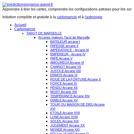
Apprendre à tirer les cartes, comprendre les configurations astrales pour lire son 
Initiation complète et gratuite à la
cartomancie
et à
l'astrologie
Accueil
Cartomancie
TAROT DE MARSEILLE
Arcanes majeurs Tarot de Marseille
BATELEUR arcane I
PAPESSE arcane II
IMPÉRATRICE - Arcane III
EMPEREUR - Arcane IV
PAPE Arcane V
AMOUREUX Arcane VI
CHARIOT Arcane VII
JUSTICE Arcane VIII
ERMITE Arcane IX
ROUE DE LA FORTUNE Arcane X
FORCE Arcane XI
PENDU Arcane XII
MORT Arcane XIII
TEMPÉRANCE Arcane XIV
DIABLE Arcane XV
TOUR OU MAISON DE DIEU Arcane
XVI
ETOILE Arcane XVII
LUNE Arcane XVIII
SOLEIL Arcane XIX
JUGEMENT Arcane XX
MONDE Arcane XXI
FOU ou LE MAT Arcane O