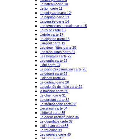
Le bateau carte 10
Le lion carte 11
Le poignard carte 12
Le papillon carte 13
La pensée carte 14
Les symboles sexuels carte 15
La route carte 16
L'étoile carte 17
La cigogne carte 18
L'argent carte 19
Les deux flûtes carte 20
Les trois lunes carte 21
Les bougies carte 22
Les outils carte 23
L'été carte 24
Le point d'exclamation carte 25
Le désert carte 26
L'oiseau carte 27
Le cadeau carte 28
La poignée de main carte 29
la balance carte 30
Le chien carte 31
Le serpent carte 32
Le stéthoscope carte 33
L'écureuil carte 34
L'hôpital carte 35
Le coeur partagé carte 36
Le coquillage carte 37
L'éléphant carte 38
Le rat carte 39
Les papiers carte 40
L'hiver carte 41