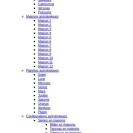
Capricorne
Verseau
Poissons
Maisons astrologiques
Maison 1
Maison 2
Maison 3
Maison 4
Maison 5
Maison 6
Maison 7
Maison 8
Maison 9
Maison 10
Maison 11
Maison 12
Planètes astrologiques
Soleil
Lune
Mercure
Vénus
Mars
Jupiter
Saturne
Uranus
Neptune
Pluton
Configurations astrologiques
Signes en maisons
Bélier en maisons
Taureau en maisons
Gémeaux en maisons