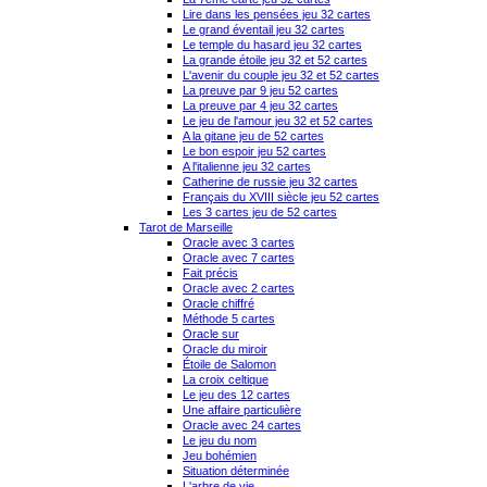
Lire dans les pensées jeu 32 cartes
Le grand éventail jeu 32 cartes
Le temple du hasard jeu 32 cartes
La grande étoile jeu 32 et 52 cartes
L'avenir du couple jeu 32 et 52 cartes
La preuve par 9 jeu 52 cartes
La preuve par 4 jeu 32 cartes
Le jeu de l'amour jeu 32 et 52 cartes
A la gitane jeu de 52 cartes
Le bon espoir jeu 52 cartes
A l'italienne jeu 32 cartes
Catherine de russie jeu 32 cartes
Français du XVIII siècle jeu 52 cartes
Les 3 cartes jeu de 52 cartes
Tarot de Marseille
Oracle avec 3 cartes
Oracle avec 7 cartes
Fait précis
Oracle avec 2 cartes
Oracle chiffré
Méthode 5 cartes
Oracle sur
Oracle du miroir
Étoile de Salomon
La croix celtique
Le jeu des 12 cartes
Une affaire particulière
Oracle avec 24 cartes
Le jeu du nom
Jeu bohémien
Situation déterminée
L'arbre de vie