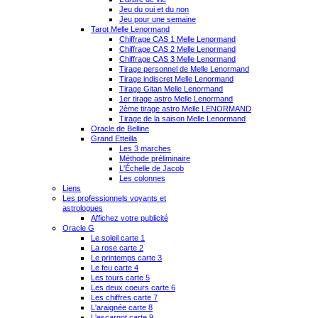
Jeu du oui et du non
Jeu pour une semaine
Tarot Melle Lenormand
Chiffrage CAS 1 Melle Lenormand
Chiffrage CAS 2 Melle Lenormand
Chiffrage CAS 3 Melle Lenormand
Tirage personnel de Melle Lenormand
Tirage indiscret Melle Lenormand
Tirage Gitan Melle Lenormand
1er tirage astro Melle Lenormand
2ème tirage astro Melle LENORMAND
Tirage de la saison Melle Lenormand
Oracle de Belline
Grand Etteilla
Les 3 marches
Méthode préliminaire
L'Échelle de Jacob
Les colonnes
Liens
Les professionnels voyants et
astrologues
Affichez votre publicité
Oracle G
Le soleil carte 1
La rose carte 2
Le printemps carte 3
Le feu carte 4
Les tours carte 5
Les deux coeurs carte 6
Les chiffres carte 7
L'araignée carte 8
L'escargot carte 9