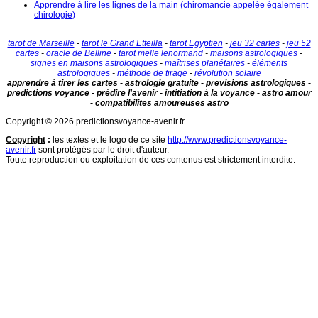
Apprendre à lire les lignes de la main (chiromancie appelée également
chirologie)
tarot de Marseille
-
tarot le Grand Etteilla
-
tarot Egyptien
-
jeu 32 cartes
-
jeu 52
cartes
-
oracle de Belline
-
tarot melle lenormand
-
maisons astrologiques
-
signes en maisons astrologiques
-
maîtrises planétaires
-
éléments
astrologiques
-
méthode de tirage
-
révolution solaire
apprendre à tirer les cartes - astrologie gratuite - previsions astrologiques -
predictions voyance - prédire l'avenir - intitiation à la voyance - astro amour
- compatibilites amoureuses astro
Copyright © 2026 predictionsvoyance-avenir.fr
Copyright
:
les textes et le logo de ce site
http://www.predictionsvoyance-
avenir.fr
sont protégés par le droit d'auteur.
Toute reproduction ou exploitation de ces contenus est strictement interdite.