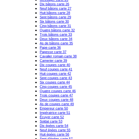
Dix bâtons carte 26
Neuf bâtons carte 27
Huit bâtons carte 28
Sept bâtons carte 29
Six bâtons carte 30
Cinq bâtons carte 31
Quatre bâtons carte 32
Trois bâtons carte 33
Deux bâtons carte 34
As de bâtons carte 35
Pape carte 36
Papesse carte 37
Cavalier romain carte 38
Camerier carte 39
Dix coupes carte 40
Neuf coupes carte 41
Huit coupes carte 42
Sept coupes carte 43
Six coupes carte 44
Cinq coupes carte 45
Quatre coupes carte 46
Trois coupes carte 47
Deux coupes carte 48
As de coupes carte 49
Empereur carte 50
Impératrice carte 51
Écuyer carte 52
Soldat carte 53
Dix épées carte 54
Neuf épées carte 55
Huit épées carte 56
Sept d'épées carte 57