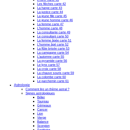
Les flèches carte 42
La harpe carte 43
La justice carte 44
La jeune fille carte 45
Le jeune homme carte 46
La femme carte 47
L'homme carte 48
La consultante carte 49
Le consultant carte 50
La femme âgée carte 51
L'homme âgé carte 52
La flûte brisée carte 53
La campagne carte 54
L'automne carte 55
La pyramide carte 56
Le lynx carte 57
La croix carte 58
La chauve souris carte 59
La colombe carte 60
Le parchemin carte 61
Astrologie
Comment lire un thème astral ?
Signes astrologiques
Bélier
Taureau
Gémeaux
Cancer
Lion
Vierge
Balance
Scorpion
Sagittaire