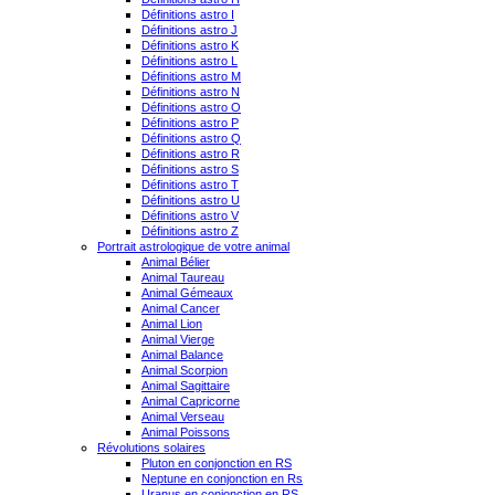
Définitions astro I
Définitions astro J
Définitions astro K
Définitions astro L
Définitions astro M
Définitions astro N
Définitions astro O
Définitions astro P
Définitions astro Q
Définitions astro R
Définitions astro S
Définitions astro T
Définitions astro U
Définitions astro V
Définitions astro Z
Portrait astrologique de votre animal
Animal Bélier
Animal Taureau
Animal Gémeaux
Animal Cancer
Animal Lion
Animal Vierge
Animal Balance
Animal Scorpion
Animal Sagittaire
Animal Capricorne
Animal Verseau
Animal Poissons
Révolutions solaires
Pluton en conjonction en RS
Neptune en conjonction en Rs
Uranus en conjonction en RS