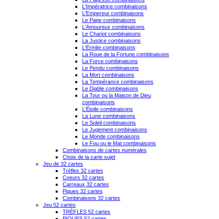
L'Impératrice combinaisons
L'Empereur combinaisons
Le Pape combinaisons
L'Amoureux combinaisons
Le Chariot combinaisons
La Justice combinaisons
L'Ermite combinaisons
La Roue de la Fortune combinaisons
La Force combinaisons
Le Pendu combinaisons
La Mort combinaisons
La Tempérance combinaisons
Le Diable combinaisons
La Tour ou la Maison de Dieu
combinaisons
L'Étoile combinaisons
La Lune combinaisons
Le Soleil combinaisons
Le Jugement combinaisons
Le Monde combinaisons
Le Fou ou le Mat combinaisons
Combinaisons de cartes numérales
Choix de la carte sujet
Jeu de 32 cartes
Trèfles 32 cartes
Coeurs 32 cartes
Carreaux 32 cartes
Piques 32 cartes
Combinaisons 32 cartes
Jeu 52 cartes
TRÈFLES 52 cartes
PIQUES 52 cartes