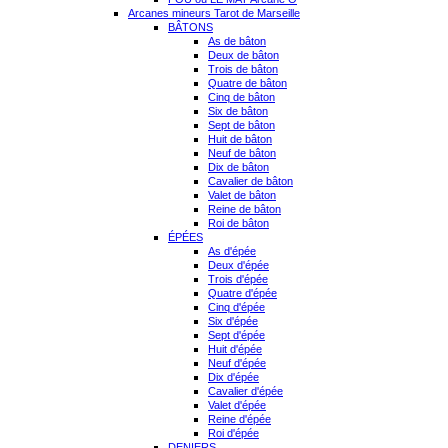
Arcanes mineurs Tarot de Marseille
BÂTONS
As de bâton
Deux de bâton
Trois de bâton
Quatre de bâton
Cinq de bâton
Six de bâton
Sept de bâton
Huit de bâton
Neuf de bâton
Dix de bâton
Cavalier de bâton
Valet de bâton
Reine de bâton
Roi de bâton
ÉPÉES
As d'épée
Deux d'épée
Trois d'épée
Quatre d'épée
Cinq d'épée
Six d'épée
Sept d'épée
Huit d'épée
Neuf d'épée
Dix d'épée
Cavalier d'épée
Valet d'épée
Reine d'épée
Roi d'épée
DENIERS