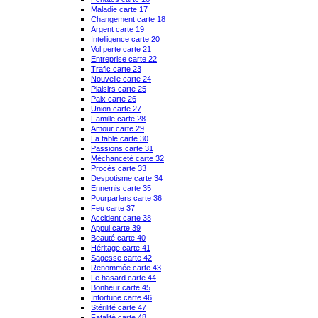
Maladie carte 17
Changement carte 18
Argent carte 19
Intelligence carte 20
Vol perte carte 21
Entreprise carte 22
Trafic carte 23
Nouvelle carte 24
Plaisirs carte 25
Paix carte 26
Union carte 27
Famille carte 28
Amour carte 29
La table carte 30
Passions carte 31
Méchanceté carte 32
Procès carte 33
Despotisme carte 34
Ennemis carte 35
Pourparlers carte 36
Feu carte 37
Accident carte 38
Appui carte 39
Beauté carte 40
Héritage carte 41
Sagesse carte 42
Renommée carte 43
Le hasard carte 44
Bonheur carte 45
Infortune carte 46
Stérilité carte 47
Fatalité carte 48