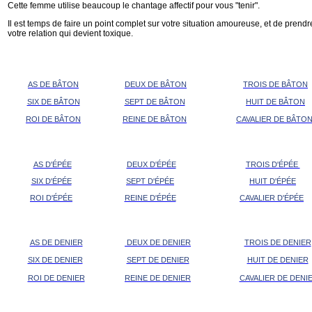
Cette femme utilise beaucoup le chantage affectif pour vous "tenir".
Il est temps de faire un point complet sur votre situation amoureuse, et de pren
votre relation qui devient toxique.
AS DE BÂTON
DEUX DE BÂTON
TROIS DE BÂTON
SIX DE BÂTON
SEPT DE BÂTON
HUIT DE BÂTON
ROI DE BÂTON
REINE DE BÂTON
CAVALIER DE BÂTO
AS D'ÉPÉE
DEUX D'ÉPÉE
TROIS D'ÉPÉE
SIX D'ÉPÉE
SEPT D'ÉPÉE
HUIT D'ÉPÉE
ROI D'ÉPÉE
REINE D'ÉPÉE
CAVALIER D'ÉPÉE
AS DE DENIER
DEUX DE DENIER
TROIS DE DENIER
SIX DE DENIER
SEPT DE DENIER
HUIT DE DENIER
ROI DE DENIER
REINE DE DENIER
CAVALIER DE DENI