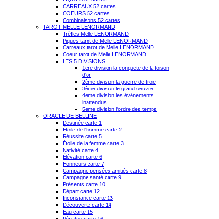
CARREAUX 52 cartes
COEURS 52 cartes
Combinaisons 52 cartes
TAROT MELLE LENORMAND
Trèfles Melle LENORMAND
Piques tarot de Melle LENORMAND
Carreaux tarot de Melle LENORMAND
Coeur tarot de Melle LENORMAND
LES 5 DIVISIONS
1ère division la conquête de la toison
d'or
2ème division la guerre de troie
3ème division le grand oeuvre
4eme division les événements
inattendus
5eme division l'ordre des temps
ORACLE DE BELLINE
Destinée carte 1
Étoile de l'homme carte 2
Réussite carte 5
Étoile de la femme carte 3
Nativité carte 4
Élévation carte 6
Honneurs carte 7
Campagne pensées amitiés carte 8
Campagne santé carte 9
Présents carte 10
Départ carte 12
Inconstance carte 13
Découverte carte 14
Eau carte 15
Pénates carte 16