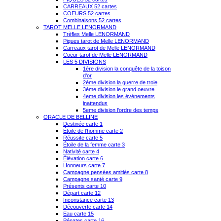
CARREAUX 52 cartes
COEURS 52 cartes
Combinaisons 52 cartes
TAROT MELLE LENORMAND
Trèfles Melle LENORMAND
Piques tarot de Melle LENORMAND
Carreaux tarot de Melle LENORMAND
Coeur tarot de Melle LENORMAND
LES 5 DIVISIONS
1ère division la conquête de la toison
d'or
2ème division la guerre de troie
3ème division le grand oeuvre
4eme division les événements
inattendus
5eme division l'ordre des temps
ORACLE DE BELLINE
Destinée carte 1
Étoile de l'homme carte 2
Réussite carte 5
Étoile de la femme carte 3
Nativité carte 4
Élévation carte 6
Honneurs carte 7
Campagne pensées amitiés carte 8
Campagne santé carte 9
Présents carte 10
Départ carte 12
Inconstance carte 13
Découverte carte 14
Eau carte 15
Pénates carte 16