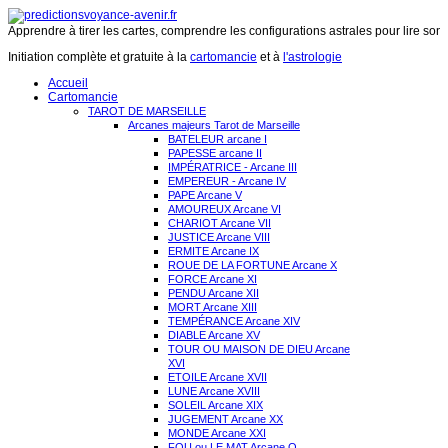
Apprendre à tirer les cartes, comprendre les configurations astrales pour lire son 
Initiation complète et gratuite à la
cartomancie
et à
l'astrologie
Accueil
Cartomancie
TAROT DE MARSEILLE
Arcanes majeurs Tarot de Marseille
BATELEUR arcane I
PAPESSE arcane II
IMPÉRATRICE - Arcane III
EMPEREUR - Arcane IV
PAPE Arcane V
AMOUREUX Arcane VI
CHARIOT Arcane VII
JUSTICE Arcane VIII
ERMITE Arcane IX
ROUE DE LA FORTUNE Arcane X
FORCE Arcane XI
PENDU Arcane XII
MORT Arcane XIII
TEMPÉRANCE Arcane XIV
DIABLE Arcane XV
TOUR OU MAISON DE DIEU Arcane
XVI
ETOILE Arcane XVII
LUNE Arcane XVIII
SOLEIL Arcane XIX
JUGEMENT Arcane XX
MONDE Arcane XXI
FOU ou LE MAT Arcane O