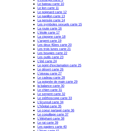
Le bateau carte 10
Le lion carte 11
Le poignard carte 12
Le papillon carte 13
La pensée carte 14
Les symboles sexuels carte 15
La route carte 16
L'étoile carte 17
La cigogne carte 18
L'argent carte 19
Les deux flûtes carte 20
Les trois lunes carte 21
Les bougies carte 22
Les outils carte 23
L'été carte 24
Le point d'exclamation carte 25
Le désert carte 26
L'oiseau carte 27
Le cadeau carte 28
La poignée de main carte 29
la balance carte 30
Le chien carte 31
Le serpent carte 32
Le stéthoscope carte 33
L'écureuil carte 34
L'hôpital carte 35
Le coeur partagé carte 36
Le coquillage carte 37
L'éléphant carte 38
Le rat carte 39
Les papiers carte 40
L'hiver carte 41