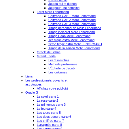
Jeu du oui et du non
Jeu pour une semaine
Tarot Melle Lenormand
Chiffrage CAS 1 Melle Lenormand
Chiffrage CAS 2 Melle Lenormand
Chiffrage CAS 3 Melle Lenormand
Tirage personnel de Melle Lenormand
Tirage indiscret Melle Lenormand
Tirage Gitan Melle Lenormand
1er tirage astro Melle Lenormand
2ème tirage astro Melle LENORMAND
Tirage de la saison Melle Lenormand
Oracle de Belline
Grand Etteilla
Les 3 marches
Méthode préliminaire
L'Échelle de Jacob
Les colonnes
Liens
Les professionnels voyants et
astrologues
Affichez votre publicité
Oracle G
Le soleil carte 1
La rose carte 2
Le printemps carte 3
Le feu carte 4
Les tours carte 5
Les deux coeurs carte 6
Les chiffres carte 7
L'araignée carte 8
L'escargot carte 9