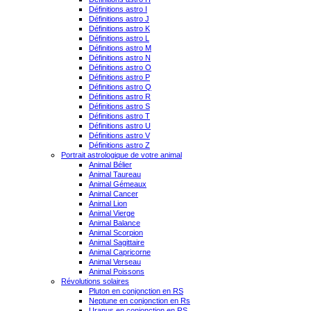
Définitions astro I
Définitions astro J
Définitions astro K
Définitions astro L
Définitions astro M
Définitions astro N
Définitions astro O
Définitions astro P
Définitions astro Q
Définitions astro R
Définitions astro S
Définitions astro T
Définitions astro U
Définitions astro V
Définitions astro Z
Portrait astrologique de votre animal
Animal Bélier
Animal Taureau
Animal Gémeaux
Animal Cancer
Animal Lion
Animal Vierge
Animal Balance
Animal Scorpion
Animal Sagittaire
Animal Capricorne
Animal Verseau
Animal Poissons
Révolutions solaires
Pluton en conjonction en RS
Neptune en conjonction en Rs
Uranus en conjonction en RS