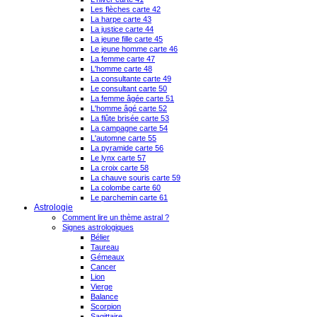
Les flèches carte 42
La harpe carte 43
La justice carte 44
La jeune fille carte 45
Le jeune homme carte 46
La femme carte 47
L'homme carte 48
La consultante carte 49
Le consultant carte 50
La femme âgée carte 51
L'homme âgé carte 52
La flûte brisée carte 53
La campagne carte 54
L'automne carte 55
La pyramide carte 56
Le lynx carte 57
La croix carte 58
La chauve souris carte 59
La colombe carte 60
Le parchemin carte 61
Astrologie
Comment lire un thème astral ?
Signes astrologiques
Bélier
Taureau
Gémeaux
Cancer
Lion
Vierge
Balance
Scorpion
Sagittaire