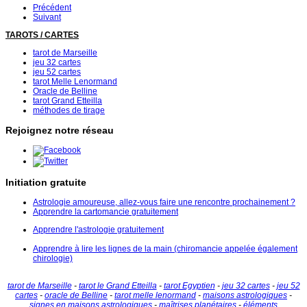
Précédent
Suivant
TAROTS / CARTES
tarot de Marseille
jeu 32 cartes
jeu 52 cartes
tarot Melle Lenormand
Oracle de Belline
tarot Grand Etteilla
méthodes de tirage
Rejoignez notre réseau
Initiation gratuite
Astrologie amoureuse, allez-vous faire une rencontre prochainement ?
Apprendre la cartomancie gratuitement
Apprendre l'astrologie gratuitement
Apprendre à lire les lignes de la main (chiromancie appelée également
chirologie)
tarot de Marseille
-
tarot le Grand Etteilla
-
tarot Egyptien
-
jeu 32 cartes
-
jeu 52
cartes
-
oracle de Belline
-
tarot melle lenormand
-
maisons astrologiques
-
signes en maisons astrologiques
-
maîtrises planétaires
-
éléments