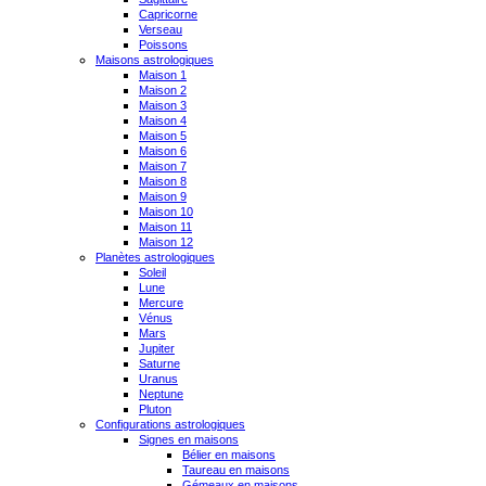
Capricorne
Verseau
Poissons
Maisons astrologiques
Maison 1
Maison 2
Maison 3
Maison 4
Maison 5
Maison 6
Maison 7
Maison 8
Maison 9
Maison 10
Maison 11
Maison 12
Planètes astrologiques
Soleil
Lune
Mercure
Vénus
Mars
Jupiter
Saturne
Uranus
Neptune
Pluton
Configurations astrologiques
Signes en maisons
Bélier en maisons
Taureau en maisons
Gémeaux en maisons