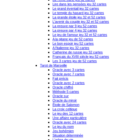
Lire dans les pensées jeu 32 cartes
Le grand éventail jeu 32 cartes
Le temple du hasard jeu 32 cartes
La grande étoile jeu 32 et 52 cartes
L'avenir du couple jeu 32 et 52 cartes
La preuve par 9 jeu 52 cartes
La preuve par 4 jeu 32 cartes
Le jeu de l'amour jeu 32 et 52 cartes
A la gitane jeu de 52 cartes
Le bon espoir jeu 52 cartes
A l'italienne jeu 32 cartes
Catherine de russie jeu 32 cartes
Français du XVIII siècle jeu 52 cartes
Les 3 cartes jeu de 52 cartes
Tarot de Marseille
Oracle avec 3 cartes
Oracle avec 7 cartes
Fait précis
Oracle avec 2 cartes
Oracle chiffré
Méthode 5 cartes
Oracle sur
Oracle du miroir
Étoile de Salomon
La croix celtique
Le jeu des 12 cartes
Une affaire particulière
Oracle avec 24 cartes
Le jeu du nom
Jeu bohémien
Situation déterminée
L'arbre de vie