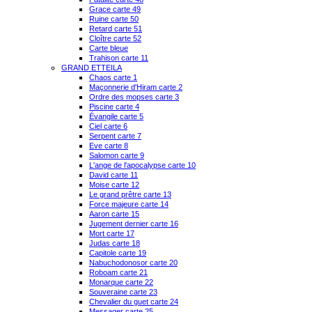
Grace carte 49
Ruine carte 50
Retard carte 51
Cloître carte 52
Carte bleue
Trahison carte 11
GRAND ETTEILA
Chaos carte 1
Maçonnerie d'Hiram carte 2
Ordre des mopses carte 3
Piscine carte 4
Évangile carte 5
Ciel carte 6
Serpent carte 7
Eve carte 8
Salomon carte 9
L'ange de l'apocalypse carte 10
David carte 11
Moise carte 12
Le grand prêtre carte 13
Force majeure carte 14
Aaron carte 15
Jugement dernier carte 16
Mort carte 17
Judas carte 18
Capitole carte 19
Nabuchodonosor carte 20
Roboam carte 21
Monarque carte 22
Souveraine carte 23
Chevalier du guet carte 24
Messager carte 25