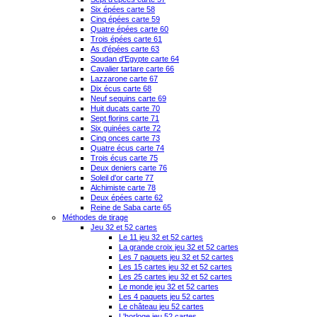
Six épées carte 58
Cinq épées carte 59
Quatre épées carte 60
Trois épées carte 61
As d'épées carte 63
Soudan d'Egypte carte 64
Cavalier tartare carte 66
Lazzarone carte 67
Dix écus carte 68
Neuf sequins carte 69
Huit ducats carte 70
Sept florins carte 71
Six guinées carte 72
Cinq onces carte 73
Quatre écus carte 74
Trois écus carte 75
Deux deniers carte 76
Soleil d'or carte 77
Alchimiste carte 78
Deux épées carte 62
Reine de Saba carte 65
Méthodes de tirage
Jeu 32 et 52 cartes
Le 11 jeu 32 et 52 cartes
La grande croix jeu 32 et 52 cartes
Les 7 paquets jeu 32 et 52 cartes
Les 15 cartes jeu 32 et 52 cartes
Les 25 cartes jeu 32 et 52 cartes
Le monde jeu 32 et 52 cartes
Les 4 paquets jeu 52 cartes
Le château jeu 52 cartes
L'horloge jeu 52 cartes