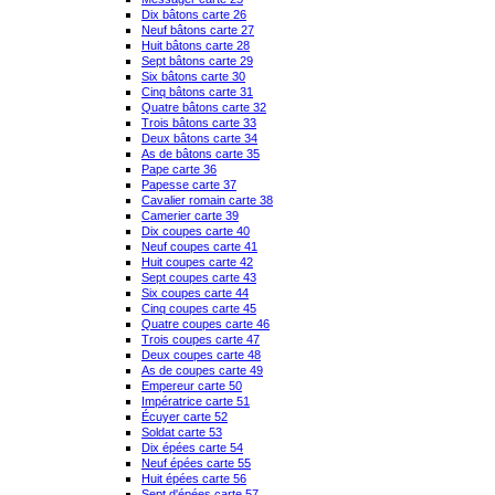
Dix bâtons carte 26
Neuf bâtons carte 27
Huit bâtons carte 28
Sept bâtons carte 29
Six bâtons carte 30
Cinq bâtons carte 31
Quatre bâtons carte 32
Trois bâtons carte 33
Deux bâtons carte 34
As de bâtons carte 35
Pape carte 36
Papesse carte 37
Cavalier romain carte 38
Camerier carte 39
Dix coupes carte 40
Neuf coupes carte 41
Huit coupes carte 42
Sept coupes carte 43
Six coupes carte 44
Cinq coupes carte 45
Quatre coupes carte 46
Trois coupes carte 47
Deux coupes carte 48
As de coupes carte 49
Empereur carte 50
Impératrice carte 51
Écuyer carte 52
Soldat carte 53
Dix épées carte 54
Neuf épées carte 55
Huit épées carte 56
Sept d'épées carte 57