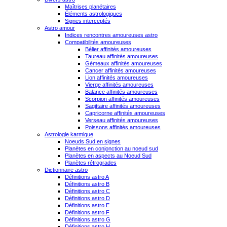
Maîtrises planétaires
Éléments astrologiques
Signes interceptés
Astro amour
Indices rencontres amoureuses astro
Compatibilités amoureuses
Bélier affinités amoureuses
Taureau affinités amoureuses
Gémeaux affinités amoureuses
Cancer affinités amoureuses
Lion affinités amoureuses
Vierge affinités amoureuses
Balance affinités amoureuses
Scorpion affinités amoureuses
Sagittaire affinités amoureuses
Capricorne affinités amoureuses
Verseau affinités amoureuses
Poissons affinités amoureuses
Astrologie karmique
Noeuds Sud en signes
Planètes en conjonction au noeud sud
Planètes en aspects au Noeud Sud
Planètes rétrogrades
Dictionnaire astro
Définitions astro A
Définitions astro B
Définitions astro C
Définitions astro D
Définitions astro E
Définitions astro F
Définitions astro G
Définitions astro H