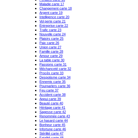
Maladie carte 17
Changement carte 18
Argent carte 19
Intelligence carte 20
Vol perte carte 21
Entreprise carte 22
Trafic carte 23
Nouvelle carte 24
Plaisirs carte 25
Paix carte 26
Union carte 27
Famille carte 28
Amour carte 29
La table carte 30
Passions carte 31
Méchanceté carte 32
Procès carte 33
Despotisme carte 34
Ennemis carte 35
Pourparlers carte 36
Feu carte 37
Accident carte 38
Appui carte 39
Beauté carte 40
Héritage carte 41
Sagesse carte 42
Renommée carte 43
Le hasard carte 44
Bonheur carte 45
Infortune carte 46
Stérilité carte 47
Fatalité carte 48