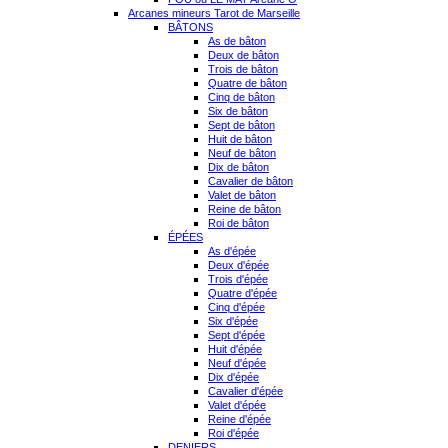
Arcanes mineurs Tarot de Marseille
BÂTONS
As de bâton
Deux de bâton
Trois de bâton
Quatre de bâton
Cinq de bâton
Six de bâton
Sept de bâton
Huit de bâton
Neuf de bâton
Dix de bâton
Cavalier de bâton
Valet de bâton
Reine de bâton
Roi de bâton
ÉPÉES
As d'épée
Deux d'épée
Trois d'épée
Quatre d'épée
Cinq d'épée
Six d'épée
Sept d'épée
Huit d'épée
Neuf d'épée
Dix d'épée
Cavalier d'épée
Valet d'épée
Reine d'épée
Roi d'épée
DENIERS