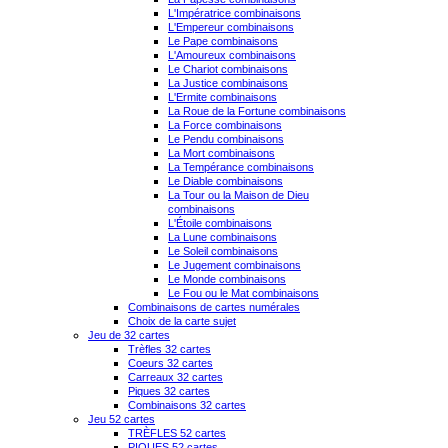
L'Impératrice combinaisons
L'Empereur combinaisons
Le Pape combinaisons
L'Amoureux combinaisons
Le Chariot combinaisons
La Justice combinaisons
L'Ermite combinaisons
La Roue de la Fortune combinaisons
La Force combinaisons
Le Pendu combinaisons
La Mort combinaisons
La Tempérance combinaisons
Le Diable combinaisons
La Tour ou la Maison de Dieu
combinaisons
L'Étoile combinaisons
La Lune combinaisons
Le Soleil combinaisons
Le Jugement combinaisons
Le Monde combinaisons
Le Fou ou le Mat combinaisons
Combinaisons de cartes numérales
Choix de la carte sujet
Jeu de 32 cartes
Trèfles 32 cartes
Coeurs 32 cartes
Carreaux 32 cartes
Piques 32 cartes
Combinaisons 32 cartes
Jeu 52 cartes
TRÈFLES 52 cartes
PIQUES 52 cartes