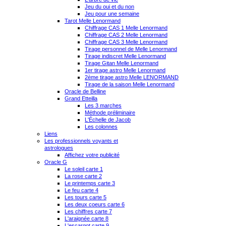
Jeu du oui et du non
Jeu pour une semaine
Tarot Melle Lenormand
Chiffrage CAS 1 Melle Lenormand
Chiffrage CAS 2 Melle Lenormand
Chiffrage CAS 3 Melle Lenormand
Tirage personnel de Melle Lenormand
Tirage indiscret Melle Lenormand
Tirage Gitan Melle Lenormand
1er tirage astro Melle Lenormand
2ème tirage astro Melle LENORMAND
Tirage de la saison Melle Lenormand
Oracle de Belline
Grand Etteilla
Les 3 marches
Méthode préliminaire
L'Échelle de Jacob
Les colonnes
Liens
Les professionnels voyants et
astrologues
Affichez votre publicité
Oracle G
Le soleil carte 1
La rose carte 2
Le printemps carte 3
Le feu carte 4
Les tours carte 5
Les deux coeurs carte 6
Les chiffres carte 7
L'araignée carte 8
L'escargot carte 9