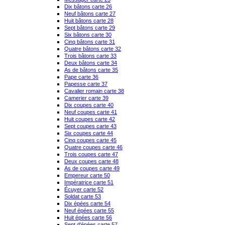
Dix bâtons carte 26
Neuf bâtons carte 27
Huit bâtons carte 28
Sept bâtons carte 29
Six bâtons carte 30
Cinq bâtons carte 31
Quatre bâtons carte 32
Trois bâtons carte 33
Deux bâtons carte 34
As de bâtons carte 35
Pape carte 36
Papesse carte 37
Cavalier romain carte 38
Camerier carte 39
Dix coupes carte 40
Neuf coupes carte 41
Huit coupes carte 42
Sept coupes carte 43
Six coupes carte 44
Cinq coupes carte 45
Quatre coupes carte 46
Trois coupes carte 47
Deux coupes carte 48
As de coupes carte 49
Empereur carte 50
Impératrice carte 51
Écuyer carte 52
Soldat carte 53
Dix épées carte 54
Neuf épées carte 55
Huit épées carte 56
Sept d'épées carte 57