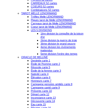
CARREAUX 52 cartes
COEURS 52 cartes
Combinaisons 52 cartes
TAROT MELLE LENORMAND
Trèfles Melle LENORMAND
Piques tarot de Melle LENORMAND
Carreaux tarot de Melle LENORMAND
Coeur tarot de Melle LENORMAND
LES 5 DIVISIONS
1ère division la conquête de la toison
d'or
2ème division la guerre de troie
3ème division le grand oeuvre
4eme division les événements
inattendus
5eme division l'ordre des temps
ORACLE DE BELLINE
Destinée carte 1
Étoile de l'homme carte 2
Réussite carte 5
Étoile de la femme carte 3
Nativité carte 4
Élévation carte 6
Honneurs carte 7
Campagne pensées amitiés carte 8
Campagne santé carte 9
Présents carte 10
Départ carte 12
Inconstance carte 13
Découverte carte 14
Eau carte 15
Pénates carte 16