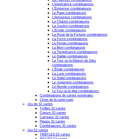
L'Impératrice combinaisons
L'Empereur combinaisons
Le Pape combinaisons
L'Amoureux combinaisons
Le Chariot combinaisons
La Justice combinaisons
L'Ermite combinaisons
La Roue de la Fortune combinaisons
La Force combinaisons
Le Pendu combinaisons
La Mort combinaisons
La Tempérance combinaisons
Le Diable combinaisons
La Tour ou la Maison de Dieu
combinaisons
L'Étoile combinaisons
La Lune combinaisons
Le Soleil combinaisons
Le Jugement combinaisons
Le Monde combinaisons
Le Fou ou le Mat combinaisons
Combinaisons de cartes numérales
Choix de la carte sujet
Jeu de 32 cartes
Trèfles 32 cartes
Coeurs 32 cartes
Carreaux 32 cartes
Piques 32 cartes
Combinaisons 32 cartes
Jeu 52 cartes
TRÈFLES 52 cartes
PIQUES 52 cartes