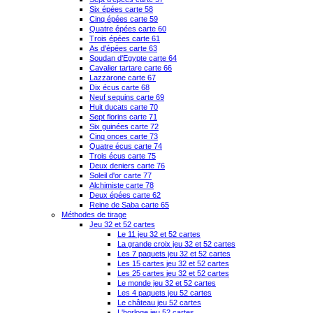
Six épées carte 58
Cinq épées carte 59
Quatre épées carte 60
Trois épées carte 61
As d'épées carte 63
Soudan d'Egypte carte 64
Cavalier tartare carte 66
Lazzarone carte 67
Dix écus carte 68
Neuf sequins carte 69
Huit ducats carte 70
Sept florins carte 71
Six guinées carte 72
Cinq onces carte 73
Quatre écus carte 74
Trois écus carte 75
Deux deniers carte 76
Soleil d'or carte 77
Alchimiste carte 78
Deux épées carte 62
Reine de Saba carte 65
Méthodes de tirage
Jeu 32 et 52 cartes
Le 11 jeu 32 et 52 cartes
La grande croix jeu 32 et 52 cartes
Les 7 paquets jeu 32 et 52 cartes
Les 15 cartes jeu 32 et 52 cartes
Les 25 cartes jeu 32 et 52 cartes
Le monde jeu 32 et 52 cartes
Les 4 paquets jeu 52 cartes
Le château jeu 52 cartes
L'horloge jeu 52 cartes