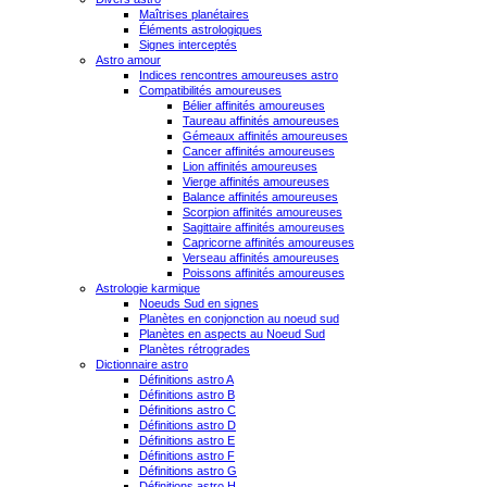
Maîtrises planétaires
Éléments astrologiques
Signes interceptés
Astro amour
Indices rencontres amoureuses astro
Compatibilités amoureuses
Bélier affinités amoureuses
Taureau affinités amoureuses
Gémeaux affinités amoureuses
Cancer affinités amoureuses
Lion affinités amoureuses
Vierge affinités amoureuses
Balance affinités amoureuses
Scorpion affinités amoureuses
Sagittaire affinités amoureuses
Capricorne affinités amoureuses
Verseau affinités amoureuses
Poissons affinités amoureuses
Astrologie karmique
Noeuds Sud en signes
Planètes en conjonction au noeud sud
Planètes en aspects au Noeud Sud
Planètes rétrogrades
Dictionnaire astro
Définitions astro A
Définitions astro B
Définitions astro C
Définitions astro D
Définitions astro E
Définitions astro F
Définitions astro G
Définitions astro H