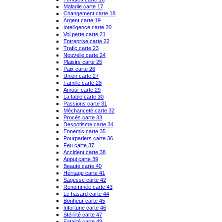
Maladie carte 17
Changement carte 18
Argent carte 19
Intelligence carte 20
Vol perte carte 21
Entreprise carte 22
Trafic carte 23
Nouvelle carte 24
Plaisirs carte 25
Paix carte 26
Union carte 27
Famille carte 28
Amour carte 29
La table carte 30
Passions carte 31
Méchanceté carte 32
Procès carte 33
Despotisme carte 34
Ennemis carte 35
Pourparlers carte 36
Feu carte 37
Accident carte 38
Appui carte 39
Beauté carte 40
Héritage carte 41
Sagesse carte 42
Renommée carte 43
Le hasard carte 44
Bonheur carte 45
Infortune carte 46
Stérilité carte 47
Fatalité carte 48