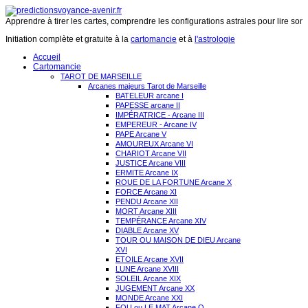
Apprendre à tirer les cartes, comprendre les configurations astrales pour lire son 
Initiation complète et gratuite à la
cartomancie
et à
l'astrologie
Accueil
Cartomancie
TAROT DE MARSEILLE
Arcanes majeurs Tarot de Marseille
BATELEUR arcane I
PAPESSE arcane II
IMPÉRATRICE - Arcane III
EMPEREUR - Arcane IV
PAPE Arcane V
AMOUREUX Arcane VI
CHARIOT Arcane VII
JUSTICE Arcane VIII
ERMITE Arcane IX
ROUE DE LA FORTUNE Arcane X
FORCE Arcane XI
PENDU Arcane XII
MORT Arcane XIII
TEMPÉRANCE Arcane XIV
DIABLE Arcane XV
TOUR OU MAISON DE DIEU Arcane
XVI
ETOILE Arcane XVII
LUNE Arcane XVIII
SOLEIL Arcane XIX
JUGEMENT Arcane XX
MONDE Arcane XXI
FOU ou LE MAT Arcane O