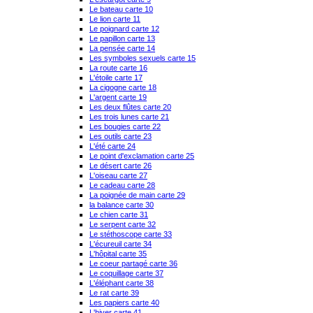
Le bateau carte 10
Le lion carte 11
Le poignard carte 12
Le papillon carte 13
La pensée carte 14
Les symboles sexuels carte 15
La route carte 16
L'étoile carte 17
La cigogne carte 18
L'argent carte 19
Les deux flûtes carte 20
Les trois lunes carte 21
Les bougies carte 22
Les outils carte 23
L'été carte 24
Le point d'exclamation carte 25
Le désert carte 26
L'oiseau carte 27
Le cadeau carte 28
La poignée de main carte 29
la balance carte 30
Le chien carte 31
Le serpent carte 32
Le stéthoscope carte 33
L'écureuil carte 34
L'hôpital carte 35
Le coeur partagé carte 36
Le coquillage carte 37
L'éléphant carte 38
Le rat carte 39
Les papiers carte 40
L'hiver carte 41