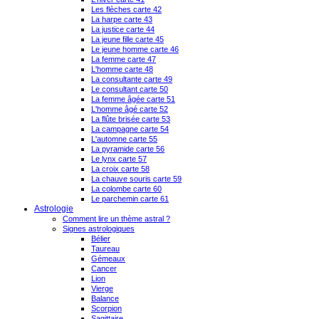
Les flèches carte 42
La harpe carte 43
La justice carte 44
La jeune fille carte 45
Le jeune homme carte 46
La femme carte 47
L'homme carte 48
La consultante carte 49
Le consultant carte 50
La femme âgée carte 51
L'homme âgé carte 52
La flûte brisée carte 53
La campagne carte 54
L'automne carte 55
La pyramide carte 56
Le lynx carte 57
La croix carte 58
La chauve souris carte 59
La colombe carte 60
Le parchemin carte 61
Astrologie
Comment lire un thème astral ?
Signes astrologiques
Bélier
Taureau
Gémeaux
Cancer
Lion
Vierge
Balance
Scorpion
Sagittaire