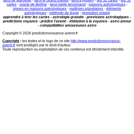
tarot de Marseille
-
tarot le Grand Etteilla
-
tarot Egyptien
-
jeu 32 cartes
-
jeu 52
cartes
-
oracle de Belline
-
tarot melle lenormand
-
maisons astrologiques
-
signes en maisons astrologiques
-
maîtrises planétaires
-
éléments
astrologiques
-
méthode de tirage
-
révolution solaire
apprendre à tirer les cartes - astrologie gratuite - previsions astrologiques -
predictions voyance - prédire l'avenir - intitiation à la voyance - astro amour
- compatibilites amoureuses astro
Copyright © 2026 predictionsvoyance-avenir.fr
Copyright
:
les textes et le logo de ce site
http://www.predictionsvoyance-
avenir.fr
sont protégés par le droit d'auteur.
Toute reproduction ou exploitation de ces contenus est strictement interdite.