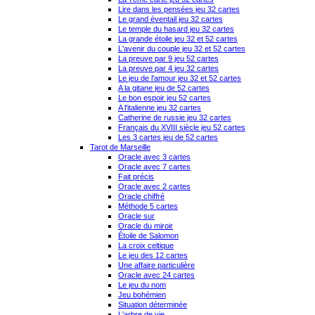
Lire dans les pensées jeu 32 cartes
Le grand éventail jeu 32 cartes
Le temple du hasard jeu 32 cartes
La grande étoile jeu 32 et 52 cartes
L'avenir du couple jeu 32 et 52 cartes
La preuve par 9 jeu 52 cartes
La preuve par 4 jeu 32 cartes
Le jeu de l'amour jeu 32 et 52 cartes
A la gitane jeu de 52 cartes
Le bon espoir jeu 52 cartes
A l'italienne jeu 32 cartes
Catherine de russie jeu 32 cartes
Français du XVIII siècle jeu 52 cartes
Les 3 cartes jeu de 52 cartes
Tarot de Marseille
Oracle avec 3 cartes
Oracle avec 7 cartes
Fait précis
Oracle avec 2 cartes
Oracle chiffré
Méthode 5 cartes
Oracle sur
Oracle du miroir
Étoile de Salomon
La croix celtique
Le jeu des 12 cartes
Une affaire particulière
Oracle avec 24 cartes
Le jeu du nom
Jeu bohémien
Situation déterminée
L'arbre de vie