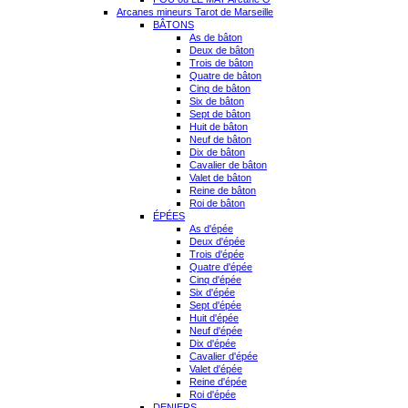
Arcanes mineurs Tarot de Marseille
BÂTONS
As de bâton
Deux de bâton
Trois de bâton
Quatre de bâton
Cinq de bâton
Six de bâton
Sept de bâton
Huit de bâton
Neuf de bâton
Dix de bâton
Cavalier de bâton
Valet de bâton
Reine de bâton
Roi de bâton
ÉPÉES
As d'épée
Deux d'épée
Trois d'épée
Quatre d'épée
Cinq d'épée
Six d'épée
Sept d'épée
Huit d'épée
Neuf d'épée
Dix d'épée
Cavalier d'épée
Valet d'épée
Reine d'épée
Roi d'épée
DENIERS