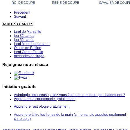
ROI DE COUPE
REINE DE COUPE
CAVALIER DE COUP
Précédent
Suivant
TAROTS / CARTES
tarot de Marseille
jeu 32 cartes
jeu 52 cartes
tarot Melle Lenormand
Oracle de Belline
tarot Grand Etteilla
méthodes de tirage
Rejoignez notre réseau
Initiation gratuite
Astrologie amoureuse, allez-vous faire une rencontre prochainement ?
Apprendre la cartomancie gratuitement
Apprendre l'astrologie gratuitement
Apprendre à lire les lignes de la main (chiromancie appelée également
chirologie)