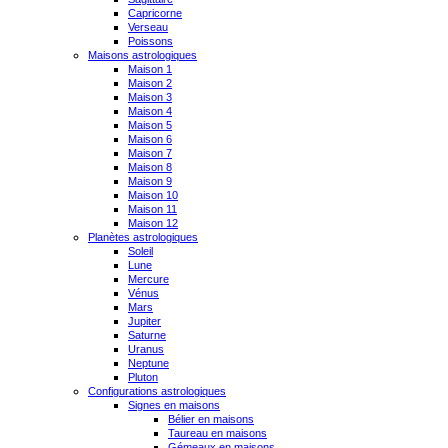
Capricorne
Verseau
Poissons
Maisons astrologiques
Maison 1
Maison 2
Maison 3
Maison 4
Maison 5
Maison 6
Maison 7
Maison 8
Maison 9
Maison 10
Maison 11
Maison 12
Planètes astrologiques
Soleil
Lune
Mercure
Vénus
Mars
Jupiter
Saturne
Uranus
Neptune
Pluton
Configurations astrologiques
Signes en maisons
Bélier en maisons
Taureau en maisons
Gémeaux en maisons