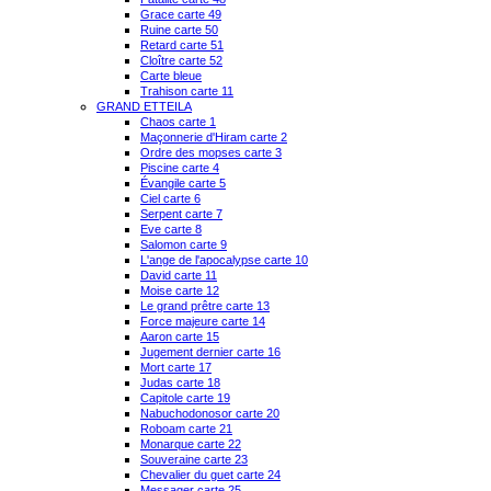
Grace carte 49
Ruine carte 50
Retard carte 51
Cloître carte 52
Carte bleue
Trahison carte 11
GRAND ETTEILA
Chaos carte 1
Maçonnerie d'Hiram carte 2
Ordre des mopses carte 3
Piscine carte 4
Évangile carte 5
Ciel carte 6
Serpent carte 7
Eve carte 8
Salomon carte 9
L'ange de l'apocalypse carte 10
David carte 11
Moise carte 12
Le grand prêtre carte 13
Force majeure carte 14
Aaron carte 15
Jugement dernier carte 16
Mort carte 17
Judas carte 18
Capitole carte 19
Nabuchodonosor carte 20
Roboam carte 21
Monarque carte 22
Souveraine carte 23
Chevalier du guet carte 24
Messager carte 25