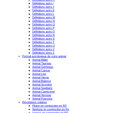
Définitions astro I
Définitions astro J
Définitions astro K
Définitions astro L
Définitions astro M
Définitions astro N
Définitions astro O
Définitions astro P
Définitions astro Q
Définitions astro R
Définitions astro S
Définitions astro T
Définitions astro U
Définitions astro V
Définitions astro Z
Portrait astrologique de votre animal
Animal Bélier
Animal Taureau
Animal Gémeaux
Animal Cancer
Animal Lion
Animal Vierge
Animal Balance
Animal Scorpion
Animal Sagittaire
Animal Capricorne
Animal Verseau
Animal Poissons
Révolutions solaires
Pluton en conjonction en RS
Neptune en conjonction en Rs
Uranus en conjonction en RS