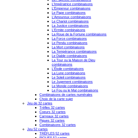
L'Impératrice combinaisons
L'Empereur combinaisons
Le Pape combinaisons
L'Amoureux combinaisons
Le Chariot combinaisons
La Justice combinaisons
L'Ermite combinaisons
La Roue de la Fortune combinaisons
La Force combinaisons
Le Pendu combinaisons
La Mort combinaisons
La Tempérance combinaisons
Le Diable combinaisons
La Tour ou la Maison de Dieu
combinaisons
L'Étoile combinaisons
La Lune combinaisons
Le Soleil combinaisons
Le Jugement combinaisons
Le Monde combinaisons
Le Fou ou le Mat combinaisons
Combinaisons de cartes numérales
Choix de la carte sujet
Jeu de 32 cartes
Trèfles 32 cartes
Coeurs 32 cartes
Carreaux 32 cartes
Piques 32 cartes
Combinaisons 32 cartes
Jeu 52 cartes
TRÈFLES 52 cartes
PIQUES 52 cartes