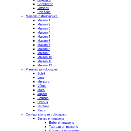
Capricorne
Verseau
Poissons
Maisons astrologiques
Maison 1
Maison 2
Maison 3
Maison 4
Maison 5
Maison 6
Maison 7
Maison 8
Maison 9
Maison 10
Maison 11
Maison 12
Planètes astrologiques
Soleil
Lune
Mercure
Vénus
Mars
Jupiter
Saturne
Uranus
Neptune
Pluton
Configurations astrologiques
Signes en maisons
Bélier en maisons
Taureau en maisons
Gémeaux en maisons