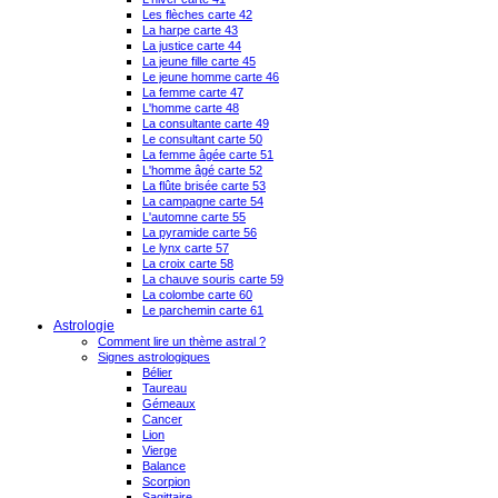
Les flèches carte 42
La harpe carte 43
La justice carte 44
La jeune fille carte 45
Le jeune homme carte 46
La femme carte 47
L'homme carte 48
La consultante carte 49
Le consultant carte 50
La femme âgée carte 51
L'homme âgé carte 52
La flûte brisée carte 53
La campagne carte 54
L'automne carte 55
La pyramide carte 56
Le lynx carte 57
La croix carte 58
La chauve souris carte 59
La colombe carte 60
Le parchemin carte 61
Astrologie
Comment lire un thème astral ?
Signes astrologiques
Bélier
Taureau
Gémeaux
Cancer
Lion
Vierge
Balance
Scorpion
Sagittaire