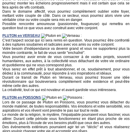
pourriez monter les échelons progressivement mais il est certain que cela se
fera après de vifs combats.
Dans le domaine affectif, vous pourriez complètement oublier votre foyer,
mettant votre couple de côté. Dans ce secteur, vous pourriez alors vivre une
véritable crise ou votre couple sera mis en danger.
Possible rencontre amoureuse (passionnée, fougueuse) qui remettra en
question tout ce que vous avez construit avec votre conjoint.
PLUTON
en
VERSEAU
en
:
C'est l'aspect social qui ici sera remis en question. Vous pourriez être confronté
à des ruptures soudaines et radicales avec vos amis ou votre conjoint.
Votre besoin d'indépendance va devenir grand et vous ne supporterez plus la
moindre contrainte, le fait de vous sentir "enchaîné".
Vous pourriez avoir envie de vous consacrer à de vastes projets, souvent
humanitaires, aux autres, à la collectivité vous détachant de votre vie ordinaire
et quotidienne qui ne vous correspond plus.
Vous serez en effet prêt à tout abandonner, et ce, soudainement, pour vous
dédiez à la communauté, pour répondre à vos inspirations et idéaux.
Durant ce transit de Pluton en Verseau, vous pourriez trouver une idée
révolutionnaire qui bouleversera complètement votre existence et peut-être
même celle des autres.
La créativité, tout ce qui est novateur et avant-gardiste vous intéressera.
PLUTON
en
POISSONS
en
:
Lors de ce passage de Pluton en Poissons, vous pourriez vous détacher du
monde matériel, de toutes responsabilités. Vos émotions et votre sensibilité, vos
aspirations et vos rêvent vont prendre le pas sur tout le reste.
Le monde de la religion, le mystère, l'impalpable pourraient vous fasciner, vous
attirer. Durant cette période vous fonctionnerez en étant plus proche de vos
émotions, plus à l'écoute de vos besoins plutôt que ceux des autres.
Des évènements extérieurs pourraient agir tel un "déclic" et vous réaliserez
alors vouloir changer votre vie et accomplir vos rêves.