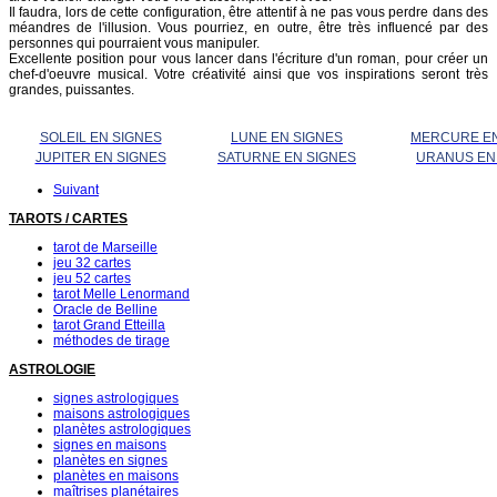
Il faudra, lors de cette configuration, être attentif à ne pas vous perdre dans des
méandres de l'illusion. Vous pourriez, en outre, être très influencé par des
personnes qui pourraient vous manipuler.
Excellente position pour vous lancer dans l'écriture d'un roman, pour créer un
chef-d'oeuvre musical. Votre créativité ainsi que vos inspirations seront très
grandes, puissantes.
SOLEIL EN SIGNES
LUNE EN SIGNES
MERCURE EN
JUPITER EN SIGNES
SATURNE EN SIGNES
URANUS EN
Suivant
TAROTS / CARTES
tarot de Marseille
jeu 32 cartes
jeu 52 cartes
tarot Melle Lenormand
Oracle de Belline
tarot Grand Etteilla
méthodes de tirage
ASTROLOGIE
signes astrologiques
maisons astrologiques
planètes astrologiques
signes en maisons
planètes en signes
planètes en maisons
maîtrises planétaires