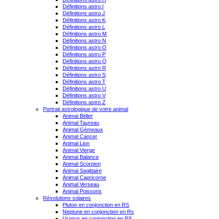
Définitions astro I
Définitions astro J
Définitions astro K
Définitions astro L
Définitions astro M
Définitions astro N
Définitions astro O
Définitions astro P
Définitions astro Q
Définitions astro R
Définitions astro S
Définitions astro T
Définitions astro U
Définitions astro V
Définitions astro Z
Portrait astrologique de votre animal
Animal Bélier
Animal Taureau
Animal Gémeaux
Animal Cancer
Animal Lion
Animal Vierge
Animal Balance
Animal Scorpion
Animal Sagittaire
Animal Capricorne
Animal Verseau
Animal Poissons
Révolutions solaires
Pluton en conjonction en RS
Neptune en conjonction en Rs
Uranus en conjonction en RS