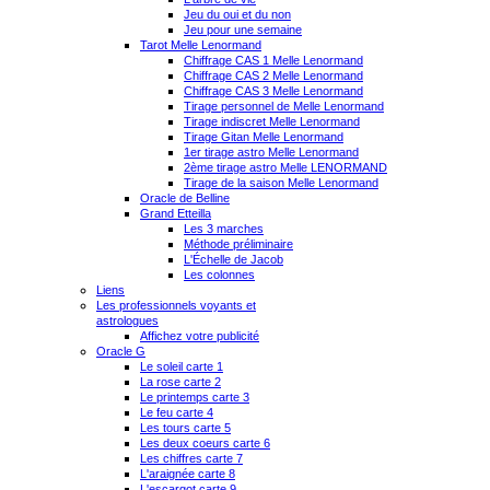
Jeu du oui et du non
Jeu pour une semaine
Tarot Melle Lenormand
Chiffrage CAS 1 Melle Lenormand
Chiffrage CAS 2 Melle Lenormand
Chiffrage CAS 3 Melle Lenormand
Tirage personnel de Melle Lenormand
Tirage indiscret Melle Lenormand
Tirage Gitan Melle Lenormand
1er tirage astro Melle Lenormand
2ème tirage astro Melle LENORMAND
Tirage de la saison Melle Lenormand
Oracle de Belline
Grand Etteilla
Les 3 marches
Méthode préliminaire
L'Échelle de Jacob
Les colonnes
Liens
Les professionnels voyants et
astrologues
Affichez votre publicité
Oracle G
Le soleil carte 1
La rose carte 2
Le printemps carte 3
Le feu carte 4
Les tours carte 5
Les deux coeurs carte 6
Les chiffres carte 7
L'araignée carte 8
L'escargot carte 9