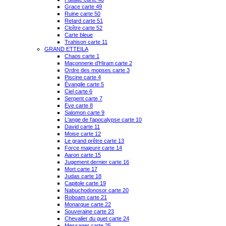
Grace carte 49
Ruine carte 50
Retard carte 51
Cloître carte 52
Carte bleue
Trahison carte 11
GRAND ETTEILA
Chaos carte 1
Maçonnerie d'Hiram carte 2
Ordre des mopses carte 3
Piscine carte 4
Évangile carte 5
Ciel carte 6
Serpent carte 7
Eve carte 8
Salomon carte 9
L'ange de l'apocalypse carte 10
David carte 11
Moise carte 12
Le grand prêtre carte 13
Force majeure carte 14
Aaron carte 15
Jugement dernier carte 16
Mort carte 17
Judas carte 18
Capitole carte 19
Nabuchodonosor carte 20
Roboam carte 21
Monarque carte 22
Souveraine carte 23
Chevalier du guet carte 24
Messager carte 25