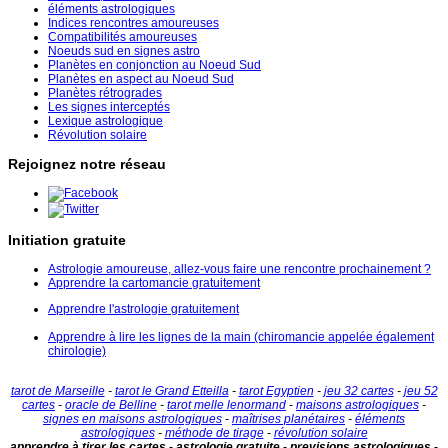
éléments astrologiques
Indices rencontres amoureuses
Compatibilités amoureuses
Noeuds sud en signes astro
Planètes en conjonction au Noeud Sud
Planètes en aspect au Noeud Sud
Planètes rétrogrades
Les signes interceptés
Lexique astrologique
Révolution solaire
Rejoignez notre réseau
Initiation gratuite
Astrologie amoureuse, allez-vous faire une rencontre prochainement ?
Apprendre la cartomancie gratuitement
Apprendre l'astrologie gratuitement
Apprendre à lire les lignes de la main (chiromancie appelée également
chirologie)
tarot de Marseille
-
tarot le Grand Etteilla
-
tarot Egyptien
-
jeu 32 cartes
-
jeu 52
cartes
-
oracle de Belline
-
tarot melle lenormand
-
maisons astrologiques
-
signes en maisons astrologiques
-
maîtrises planétaires
-
éléments
astrologiques
-
méthode de tirage
-
révolution solaire
apprendre à tirer les cartes - astrologie gratuite - previsions astrologiques -