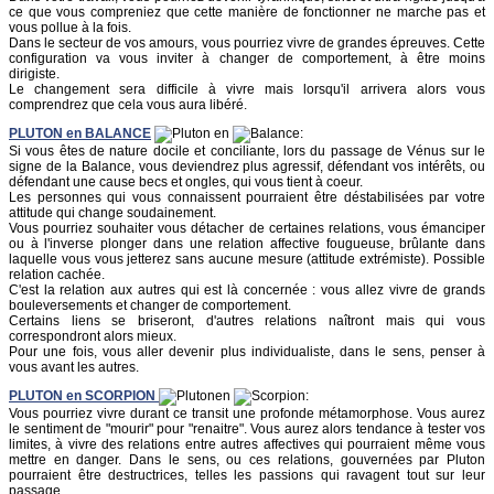
ce que vous compreniez que cette manière de fonctionner ne marche pas et
vous pollue à la fois.
Dans le secteur de vos amours, vous pourriez vivre de grandes épreuves. Cette
configuration va vous inviter à changer de comportement, à être moins
dirigiste.
Le changement sera difficile à vivre mais lorsqu'il arrivera alors vous
comprendrez que cela vous aura libéré.
PLUTON
en
BALANCE
en
:
Si vous êtes de nature docile et conciliante, lors du passage de Vénus sur le
signe de la Balance, vous deviendrez plus agressif, défendant vos intérêts, ou
défendant une cause becs et ongles, qui vous tient à coeur.
Les personnes qui vous connaissent pourraient être déstabilisées par votre
attitude qui change soudainement.
Vous pourriez souhaiter vous détacher de certaines relations, vous émanciper
ou à l'inverse plonger dans une relation affective fougueuse, brûlante dans
laquelle vous vous jetterez sans aucune mesure (attitude extrémiste). Possible
relation cachée.
C'est la relation aux autres qui est là concernée : vous allez vivre de grands
bouleversements et changer de comportement.
Certains liens se briseront, d'autres relations naîtront mais qui vous
correspondront alors mieux.
Pour une fois, vous aller devenir plus individualiste, dans le sens, penser à
vous avant les autres.
PLUTON
en
SCORPION
en
:
Vous pourriez vivre durant ce transit une profonde métamorphose. Vous aurez
le sentiment de "mourir" pour "renaitre". Vous aurez alors tendance à tester vos
limites, à vivre des relations entre autres affectives qui pourraient même vous
mettre en danger. Dans le sens, ou ces relations, gouvernées par Pluton
pourraient être destructrices, telles les passions qui ravagent tout sur leur
passage.