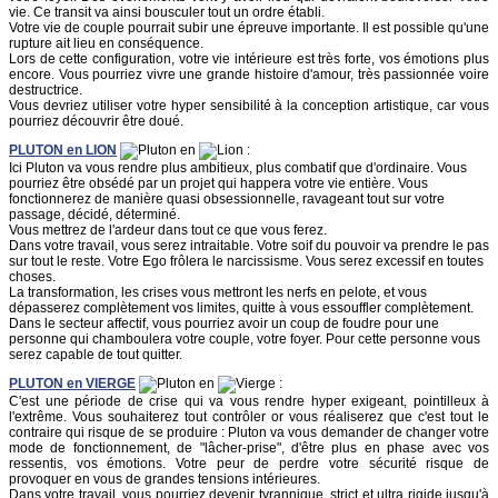
vie. Ce transit va ainsi bousculer tout un ordre établi.
Votre vie de couple pourrait subir une épreuve importante. Il est possible qu'une
rupture ait lieu en conséquence.
Lors de cette configuration, votre vie intérieure est très forte, vos émotions plus
encore. Vous pourriez vivre une grande histoire d'amour, très passionnée voire
destructrice.
Vous devriez utiliser votre hyper sensibilité à la conception artistique, car vous
pourriez découvrir être doué.
PLUTON
en
LION
en
:
Ici Pluton va vous rendre plus ambitieux, plus combatif que d'ordinaire. Vous
pourriez être obsédé par un projet qui happera votre vie entière. Vous
fonctionnerez de manière quasi obsessionnelle, ravageant tout sur votre
passage, décidé, déterminé.
Vous mettrez de l'ardeur dans tout ce que vous ferez.
Dans votre travail, vous serez intraitable. Votre soif du pouvoir va prendre le pas
sur tout le reste. Votre Ego frôlera le narcissisme. Vous serez excessif en toutes
choses.
La transformation, les crises vous mettront les nerfs en pelote, et vous
dépasserez complètement vos limites, quitte à vous essouffler complètement.
Dans le secteur affectif, vous pourriez avoir un coup de foudre pour une
personne qui chamboulera votre couple, votre foyer. Pour cette personne vous
serez capable de tout quitter.
PLUTON
en
VIERGE
en
:
C'est une période de crise qui va vous rendre hyper exigeant, pointilleux à
l'extrême. Vous souhaiterez tout contrôler or vous réaliserez que c'est tout le
contraire qui risque de se produire : Pluton va vous demander de changer votre
mode de fonctionnement, de "lâcher-prise", d'être plus en phase avec vos
ressentis, vos émotions. Votre peur de perdre votre sécurité risque de
provoquer en vous de grandes tensions intérieures.
Dans votre travail, vous pourriez devenir tyrannique, strict et ultra rigide jusqu'à