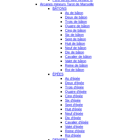
Arcanes mineurs Tarot de Marseille
BÂTONS
As de bâton
Deux de bâton
Trois de bâton
Quatre de bâton
Cinq de bâton
Six de bâton
Sept de bâton
Huit de bâton
Neuf de bâton
Dix de bâton
Cavalier de bâton
Valet de bâton
Reine de bâton
Roi de bâton
ÉPÉES
As d'épée
Deux d'épée
Trois d'épée
Quatre d'épée
Cinq d'épée
Six d'épée
Sept d'épée
Huit d'épée
Neuf d'épée
Dix d'épée
Cavalier d'épée
Valet d'épée
Reine d'épée
Roi d'épée
DENIERS