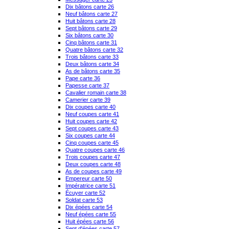
Dix bâtons carte 26
Neuf bâtons carte 27
Huit bâtons carte 28
Sept bâtons carte 29
Six bâtons carte 30
Cinq bâtons carte 31
Quatre bâtons carte 32
Trois bâtons carte 33
Deux bâtons carte 34
As de bâtons carte 35
Pape carte 36
Papesse carte 37
Cavalier romain carte 38
Camerier carte 39
Dix coupes carte 40
Neuf coupes carte 41
Huit coupes carte 42
Sept coupes carte 43
Six coupes carte 44
Cinq coupes carte 45
Quatre coupes carte 46
Trois coupes carte 47
Deux coupes carte 48
As de coupes carte 49
Empereur carte 50
Impératrice carte 51
Écuyer carte 52
Soldat carte 53
Dix épées carte 54
Neuf épées carte 55
Huit épées carte 56
Sept d'épées carte 57