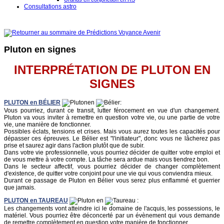
Consultations astro
Pluton en signes
INTERPRÉTATION DE PLUTON EN
SIGNES
PLUTON
en
BÉLIER
en
:
Vous pourriez, durant ce transit, lutter férocement en vue d'un changement.
Pluton va vous inviter à remettre en question votre vie, ou une partie de votre
vie, une manière de fonctionner.
Possibles éclats, tensions et crises. Mais vous aurez toutes les capacités pour
dépasser ces épreuves. Le Bélier est "l'initiateur", donc vous ne lâcherez pas
prise et saurez agir dans l'action plutôt que de subir.
Dans votre vie professionnelle, vous pourriez décider de quitter votre emploi et
de vous mettre à votre compte. La tâche sera ardue mais vous tiendrez bon.
Dans le secteur affectif, vous pourriez décider de changer complètement
d'existence, de quitter votre conjoint pour une vie qui vous conviendra mieux.
Durant ce passage de Pluton en Bélier vous serez plus enflammé et guerrier
que jamais.
PLUTON
en
TAUREAU
en
:
Les changements vont atteindre ici le domaine de l'acquis, les possessions, le
matériel. Vous pourriez être déconcerté par un évènement qui vous demande
de remettre complètement en question votre manière de fonctionner.