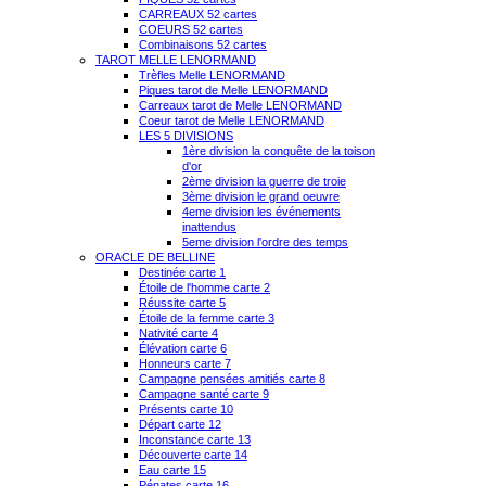
CARREAUX 52 cartes
COEURS 52 cartes
Combinaisons 52 cartes
TAROT MELLE LENORMAND
Trèfles Melle LENORMAND
Piques tarot de Melle LENORMAND
Carreaux tarot de Melle LENORMAND
Coeur tarot de Melle LENORMAND
LES 5 DIVISIONS
1ère division la conquête de la toison
d'or
2ème division la guerre de troie
3ème division le grand oeuvre
4eme division les événements
inattendus
5eme division l'ordre des temps
ORACLE DE BELLINE
Destinée carte 1
Étoile de l'homme carte 2
Réussite carte 5
Étoile de la femme carte 3
Nativité carte 4
Élévation carte 6
Honneurs carte 7
Campagne pensées amitiés carte 8
Campagne santé carte 9
Présents carte 10
Départ carte 12
Inconstance carte 13
Découverte carte 14
Eau carte 15
Pénates carte 16