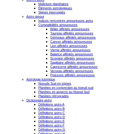
Maîtrises planétaires
Éléments astrologiques
Signes interceptés
Astro amour
Indices rencontres amoureuses astro
Compatibilités amoureuses
Bélier affinités amoureuses
Taureau affinités amoureuses
Gémeaux affinités amoureuses
Cancer affinités amoureuses
Lion affinités amoureuses
Vierge affinités amoureuses
Balance affinités amoureuses
Scorpion affinités amoureuses
Sagittaire affinités amoureuses
Capricorne affinités amoureuses
Verseau affinités amoureuses
Poissons affinités amoureuses
Astrologie karmique
Noeuds Sud en signes
Planètes en conjonction au noeud sud
Planètes en aspects au Noeud Sud
Planètes rétrogrades
Dictionnaire astro
Définitions astro A
Définitions astro B
Définitions astro C
Définitions astro D
Définitions astro E
Définitions astro F
Définitions astro G
Définitions astro H