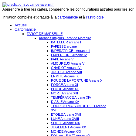
Apprendre à tirer les cartes, comprendre les configurations astrales pour lire son 
Initiation complète et gratuite à la
cartomancie
et à
l'astrologie
Accueil
Cartomancie
TAROT DE MARSEILLE
Arcanes majeurs Tarot de Marseille
BATELEUR arcane I
PAPESSE arcane II
IMPÉRATRICE - Arcane III
EMPEREUR - Arcane IV
PAPE Arcane V
AMOUREUX Arcane VI
CHARIOT Arcane VII
JUSTICE Arcane VIII
ERMITE Arcane IX
ROUE DE LA FORTUNE Arcane X
FORCE Arcane XI
PENDU Arcane XII
MORT Arcane XIII
TEMPÉRANCE Arcane XIV
DIABLE Arcane XV
TOUR OU MAISON DE DIEU Arcane
XVI
ETOILE Arcane XVII
LUNE Arcane XVIII
SOLEIL Arcane XIX
JUGEMENT Arcane XX
MONDE Arcane XXI
FOU ou LE MAT Arcane O