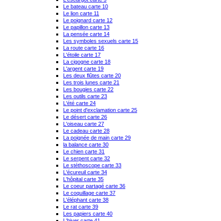
Le bateau carte 10
Le lion carte 11
Le poignard carte 12
Le papillon carte 13
La pensée carte 14
Les symboles sexuels carte 15
La route carte 16
L'étoile carte 17
La cigogne carte 18
L'argent carte 19
Les deux flûtes carte 20
Les trois lunes carte 21
Les bougies carte 22
Les outils carte 23
L'été carte 24
Le point d'exclamation carte 25
Le désert carte 26
L'oiseau carte 27
Le cadeau carte 28
La poignée de main carte 29
la balance carte 30
Le chien carte 31
Le serpent carte 32
Le stéthoscope carte 33
L'écureuil carte 34
L'hôpital carte 35
Le coeur partagé carte 36
Le coquillage carte 37
L'éléphant carte 38
Le rat carte 39
Les papiers carte 40
L'hiver carte 41