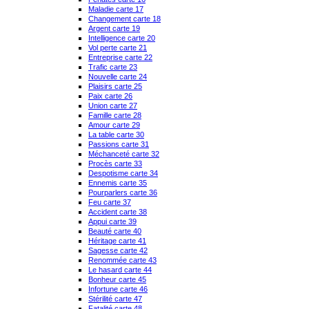
Maladie carte 17
Changement carte 18
Argent carte 19
Intelligence carte 20
Vol perte carte 21
Entreprise carte 22
Trafic carte 23
Nouvelle carte 24
Plaisirs carte 25
Paix carte 26
Union carte 27
Famille carte 28
Amour carte 29
La table carte 30
Passions carte 31
Méchanceté carte 32
Procès carte 33
Despotisme carte 34
Ennemis carte 35
Pourparlers carte 36
Feu carte 37
Accident carte 38
Appui carte 39
Beauté carte 40
Héritage carte 41
Sagesse carte 42
Renommée carte 43
Le hasard carte 44
Bonheur carte 45
Infortune carte 46
Stérilité carte 47
Fatalité carte 48