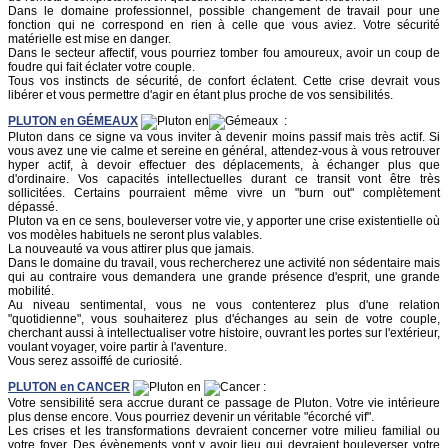
Dans le domaine professionnel, possible changement de travail pour une
fonction qui ne correspond en rien à celle que vous aviez. Votre sécurité
matérielle est mise en danger.
Dans le secteur affectif, vous pourriez tomber fou amoureux, avoir un coup de
foudre qui fait éclater votre couple.
Tous vos instincts de sécurité, de confort éclatent. Cette crise devrait vous
libérer et vous permettre d'agir en étant plus proche de vos sensibilités.
PLUTON
en
GÉMEAUX
en
:
Pluton dans ce signe va vous inviter à devenir moins passif mais très actif. Si
vous avez une vie calme et sereine en général, attendez-vous à vous retrouver
hyper actif, à devoir effectuer des déplacements, à échanger plus que
d'ordinaire. Vos capacités intellectuelles durant ce transit vont être très
sollicitées. Certains pourraient même vivre un "burn out" complètement
dépassé.
Pluton va en ce sens, bouleverser votre vie, y apporter une crise existentielle où
vos modèles habituels ne seront plus valables.
La nouveauté va vous attirer plus que jamais.
Dans le domaine du travail, vous rechercherez une activité non sédentaire mais
qui au contraire vous demandera une grande présence d'esprit, une grande
mobilité.
Au niveau sentimental, vous ne vous contenterez plus d'une relation
"quotidienne", vous souhaiterez plus d'échanges au sein de votre couple,
cherchant aussi à intellectualiser votre histoire, ouvrant les portes sur l'extérieur,
voulant voyager, voire partir à l'aventure.
Vous serez assoiffé de curiosité.
PLUTON
en
CANCER
en
:
Votre sensibilité sera accrue durant ce passage de Pluton. Votre vie intérieure
plus dense encore. Vous pourriez devenir un véritable "écorché vif".
Les crises et les transformations devraient concerner votre milieu familial ou
votre foyer. Des évènements vont y avoir lieu qui devraient bouleverser votre