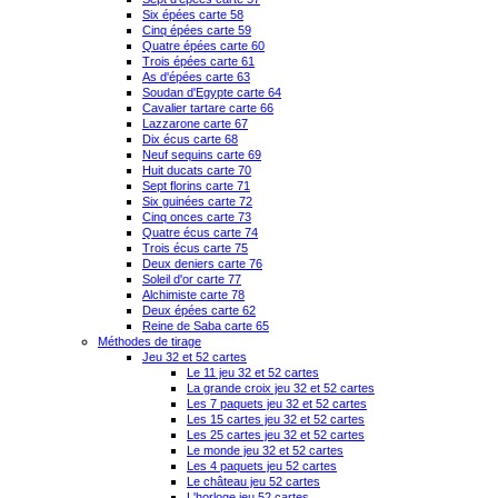
Six épées carte 58
Cinq épées carte 59
Quatre épées carte 60
Trois épées carte 61
As d'épées carte 63
Soudan d'Egypte carte 64
Cavalier tartare carte 66
Lazzarone carte 67
Dix écus carte 68
Neuf sequins carte 69
Huit ducats carte 70
Sept florins carte 71
Six guinées carte 72
Cinq onces carte 73
Quatre écus carte 74
Trois écus carte 75
Deux deniers carte 76
Soleil d'or carte 77
Alchimiste carte 78
Deux épées carte 62
Reine de Saba carte 65
Méthodes de tirage
Jeu 32 et 52 cartes
Le 11 jeu 32 et 52 cartes
La grande croix jeu 32 et 52 cartes
Les 7 paquets jeu 32 et 52 cartes
Les 15 cartes jeu 32 et 52 cartes
Les 25 cartes jeu 32 et 52 cartes
Le monde jeu 32 et 52 cartes
Les 4 paquets jeu 52 cartes
Le château jeu 52 cartes
L'horloge jeu 52 cartes