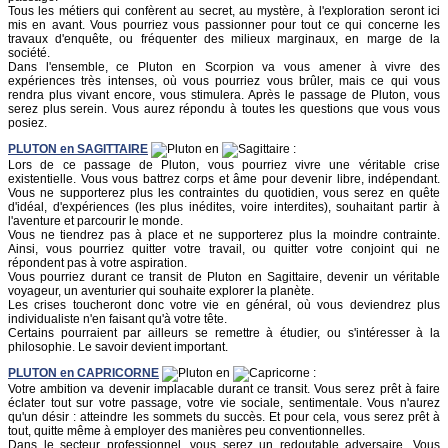
Tous les métiers qui confèrent au secret, au mystère, à l'exploration seront ici
mis en avant. Vous pourriez vous passionner pour tout ce qui concerne les
travaux d'enquête, ou fréquenter des milieux marginaux, en marge de la
société.
Dans l'ensemble, ce Pluton en Scorpion va vous amener à vivre des
expériences très intenses, où vous pourriez vous brûler, mais ce qui vous
rendra plus vivant encore, vous stimulera. Après le passage de Pluton, vous
serez plus serein. Vous aurez répondu à toutes les questions que vous vous
posiez.
PLUTON
en
SAGITTAIRE
en
:
Lors de ce passage de Pluton, vous pourriez vivre une véritable crise
existentielle. Vous vous battrez corps et âme pour devenir libre, indépendant.
Vous ne supporterez plus les contraintes du quotidien, vous serez en quête
d'idéal, d'expériences (les plus inédites, voire interdites), souhaitant partir à
l'aventure et parcourir le monde.
Vous ne tiendrez pas à place et ne supporterez plus la moindre contrainte.
Ainsi, vous pourriez quitter votre travail, ou quitter votre conjoint qui ne
répondent pas à votre aspiration.
Vous pourriez durant ce transit de Pluton en Sagittaire, devenir un véritable
voyageur, un aventurier qui souhaite explorer la planète.
Les crises toucheront donc votre vie en général, où vous deviendrez plus
individualiste n'en faisant qu'à votre tête.
Certains pourraient par ailleurs se remettre à étudier, ou s'intéresser à la
philosophie. Le savoir devient important.
PLUTON
en
CAPRICORNE
en
:
Votre ambition va devenir implacable durant ce transit. Vous serez prêt à faire
éclater tout sur votre passage, votre vie sociale, sentimentale. Vous n'aurez
qu'un désir : atteindre les sommets du succès. Et pour cela, vous serez prêt à
tout, quitte même à employer des manières peu conventionnelles.
Dans le secteur professionnel, vous serez un redoutable adversaire. Vous