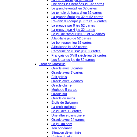
Lire dans les pensées jeu 32 cartes
Le grand éventail jeu 32 cartes
Le temple du hasard jeu 32 cartes
La grande étoile jeu 32 et 52 cartes
L'avenir du couple jeu 32 et 52 cartes
La preuve par 9 jeu 52 cartes
La preuve par 4 jeu 32 cartes
Le jeu de l'amour jeu 32 et 52 cartes
A la gitane jeu de 52 cartes
Le bon espoir jeu 52 cartes
A l'italienne jeu 32 cartes
Catherine de russie jeu 32 cartes
Français du XVIII siècle jeu 52 cartes
Les 3 cartes jeu de 52 cartes
Tarot de Marseille
Oracle avec 3 cartes
Oracle avec 7 cartes
Fait précis
Oracle avec 2 cartes
Oracle chiffré
Méthode 5 cartes
Oracle sur
Oracle du miroir
Étoile de Salomon
La croix celtique
Le jeu des 12 cartes
Une affaire particulière
Oracle avec 24 cartes
Le jeu du nom
Jeu bohémien
Situation déterminée
L'arbre de vie