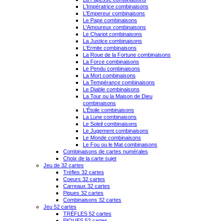
L'Impératrice combinaisons
L'Empereur combinaisons
Le Pape combinaisons
L'Amoureux combinaisons
Le Chariot combinaisons
La Justice combinaisons
L'Ermite combinaisons
La Roue de la Fortune combinaisons
La Force combinaisons
Le Pendu combinaisons
La Mort combinaisons
La Tempérance combinaisons
Le Diable combinaisons
La Tour ou la Maison de Dieu
combinaisons
L'Étoile combinaisons
La Lune combinaisons
Le Soleil combinaisons
Le Jugement combinaisons
Le Monde combinaisons
Le Fou ou le Mat combinaisons
Combinaisons de cartes numérales
Choix de la carte sujet
Jeu de 32 cartes
Trèfles 32 cartes
Coeurs 32 cartes
Carreaux 32 cartes
Piques 32 cartes
Combinaisons 32 cartes
Jeu 52 cartes
TRÈFLES 52 cartes
PIQUES 52 cartes