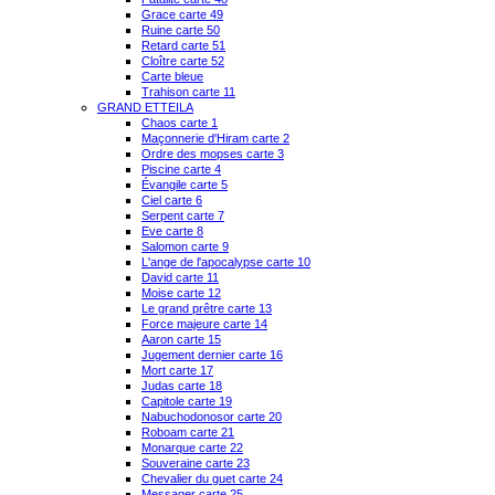
Grace carte 49
Ruine carte 50
Retard carte 51
Cloître carte 52
Carte bleue
Trahison carte 11
GRAND ETTEILA
Chaos carte 1
Maçonnerie d'Hiram carte 2
Ordre des mopses carte 3
Piscine carte 4
Évangile carte 5
Ciel carte 6
Serpent carte 7
Eve carte 8
Salomon carte 9
L'ange de l'apocalypse carte 10
David carte 11
Moise carte 12
Le grand prêtre carte 13
Force majeure carte 14
Aaron carte 15
Jugement dernier carte 16
Mort carte 17
Judas carte 18
Capitole carte 19
Nabuchodonosor carte 20
Roboam carte 21
Monarque carte 22
Souveraine carte 23
Chevalier du guet carte 24
Messager carte 25