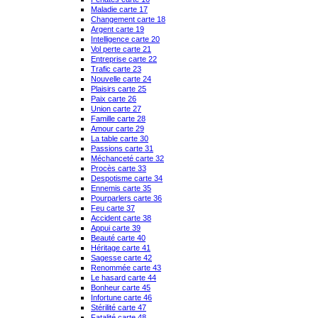
Maladie carte 17
Changement carte 18
Argent carte 19
Intelligence carte 20
Vol perte carte 21
Entreprise carte 22
Trafic carte 23
Nouvelle carte 24
Plaisirs carte 25
Paix carte 26
Union carte 27
Famille carte 28
Amour carte 29
La table carte 30
Passions carte 31
Méchanceté carte 32
Procès carte 33
Despotisme carte 34
Ennemis carte 35
Pourparlers carte 36
Feu carte 37
Accident carte 38
Appui carte 39
Beauté carte 40
Héritage carte 41
Sagesse carte 42
Renommée carte 43
Le hasard carte 44
Bonheur carte 45
Infortune carte 46
Stérilité carte 47
Fatalité carte 48