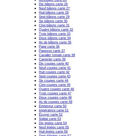
Dix bâtons carte 26
Neuf bâtons carte 27
Huit bâtons carte 28
Sept bâtons carte 29
Six bâtons carte 30
Cinq bâtons carte 31
Quatre bâtons carte 32
Trois bâtons carte 33
Deux bâtons carte 34
As de bâtons carte 35
Pape carte 36
Papesse carte 37
Cavalier romain carte 38
Camerier carte 39
Dix coupes carte 40
Neuf coupes carte 41
Huit coupes carte 42
Sept coupes carte 43
Six coupes carte 44
Cinq coupes carte 45
Quatre coupes carte 46
Trois coupes carte 47
Deux coupes carte 48
As de coupes carte 49
Empereur carte 50
Impératrice carte 51
Écuyer carte 52
Soldat carte 53
Dix épées carte 54
Neuf épées carte 55
Huit épées carte 56
Sept d'épées carte 57