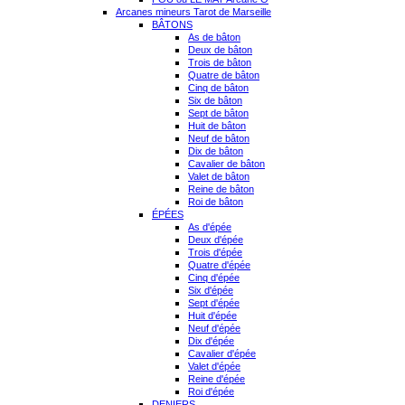
Arcanes mineurs Tarot de Marseille
BÂTONS
As de bâton
Deux de bâton
Trois de bâton
Quatre de bâton
Cinq de bâton
Six de bâton
Sept de bâton
Huit de bâton
Neuf de bâton
Dix de bâton
Cavalier de bâton
Valet de bâton
Reine de bâton
Roi de bâton
ÉPÉES
As d'épée
Deux d'épée
Trois d'épée
Quatre d'épée
Cinq d'épée
Six d'épée
Sept d'épée
Huit d'épée
Neuf d'épée
Dix d'épée
Cavalier d'épée
Valet d'épée
Reine d'épée
Roi d'épée
DENIERS