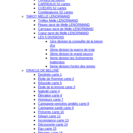
CARREAUX 52 cartes
COEURS 52 cartes
Combinaisons 52 cartes
TAROT MELLE LENORMAND
Trèfles Melle LENORMAND
Piques tarot de Melle LENORMAND
Carreaux tarot de Melle LENORMAND
Coeur tarot de Melle LENORMAND
LES 5 DIVISIONS
1ère division la conquête de la toison
d'or
2ème division la guerre de troie
3ème division le grand oeuvre
4eme division les événements
inattendus
5eme division l'ordre des temps
ORACLE DE BELLINE
Destinée carte 1
Étoile de l'homme carte 2
Réussite carte 5
Étoile de la femme carte 3
Nativité carte 4
Élévation carte 6
Honneurs carte 7
Campagne pensées amitiés carte 8
Campagne santé carte 9
Présents carte 10
Départ carte 12
Inconstance carte 13
Découverte carte 14
Eau carte 15
Pénates carte 16