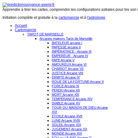
Apprendre à tirer les cartes, comprendre les configurations astrales pour lire son 
Initiation complète et gratuite à la
cartomancie
et à
l'astrologie
Accueil
Cartomancie
TAROT DE MARSEILLE
Arcanes majeurs Tarot de Marseille
BATELEUR arcane I
PAPESSE arcane II
IMPÉRATRICE - Arcane III
EMPEREUR - Arcane IV
PAPE Arcane V
AMOUREUX Arcane VI
CHARIOT Arcane VII
JUSTICE Arcane VIII
ERMITE Arcane IX
ROUE DE LA FORTUNE Arcane X
FORCE Arcane XI
PENDU Arcane XII
MORT Arcane XIII
TEMPÉRANCE Arcane XIV
DIABLE Arcane XV
TOUR OU MAISON DE DIEU Arcane
XVI
ETOILE Arcane XVII
LUNE Arcane XVIII
SOLEIL Arcane XIX
JUGEMENT Arcane XX
MONDE Arcane XXI
FOU ou LE MAT Arcane O