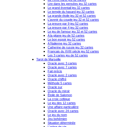
Lire dans les pensées jeu 32 cartes
Le grand éventail jeu 32 cartes
Le temple du hasard jeu 32 cartes
La grande étoile jeu 32 et 52 cartes
L'avenir du couple jeu 32 et 52 cartes
La preuve par 9 jeu 52 cartes
La preuve par 4 jeu 32 cartes
Le jeu de l'amour jeu 32 et 52 cartes
A la gitane jeu de 52 cartes
Le bon espoir jeu 52 cartes
A l'italienne jeu 32 cartes
Catherine de russie jeu 32 cartes
Français du XVIII siècle jeu 52 cartes
Les 3 cartes jeu de 52 cartes
Tarot de Marseille
Oracle avec 3 cartes
Oracle avec 7 cartes
Fait précis
Oracle avec 2 cartes
Oracle chiffré
Méthode 5 cartes
Oracle sur
Oracle du miroir
Étoile de Salomon
La croix celtique
Le jeu des 12 cartes
Une affaire particulière
Oracle avec 24 cartes
Le jeu du nom
Jeu bohémien
Situation déterminée
L'arbre de vie