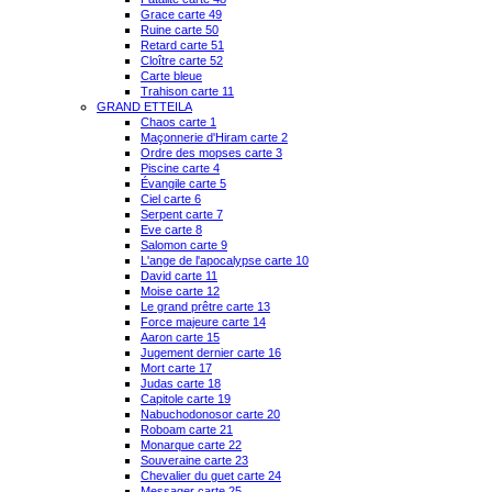
Grace carte 49
Ruine carte 50
Retard carte 51
Cloître carte 52
Carte bleue
Trahison carte 11
GRAND ETTEILA
Chaos carte 1
Maçonnerie d'Hiram carte 2
Ordre des mopses carte 3
Piscine carte 4
Évangile carte 5
Ciel carte 6
Serpent carte 7
Eve carte 8
Salomon carte 9
L'ange de l'apocalypse carte 10
David carte 11
Moise carte 12
Le grand prêtre carte 13
Force majeure carte 14
Aaron carte 15
Jugement dernier carte 16
Mort carte 17
Judas carte 18
Capitole carte 19
Nabuchodonosor carte 20
Roboam carte 21
Monarque carte 22
Souveraine carte 23
Chevalier du guet carte 24
Messager carte 25