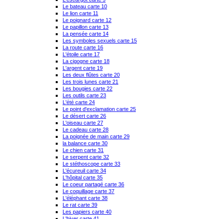
Le bateau carte 10
Le lion carte 11
Le poignard carte 12
Le papillon carte 13
La pensée carte 14
Les symboles sexuels carte 15
La route carte 16
L'étoile carte 17
La cigogne carte 18
L'argent carte 19
Les deux flûtes carte 20
Les trois lunes carte 21
Les bougies carte 22
Les outils carte 23
L'été carte 24
Le point d'exclamation carte 25
Le désert carte 26
L'oiseau carte 27
Le cadeau carte 28
La poignée de main carte 29
la balance carte 30
Le chien carte 31
Le serpent carte 32
Le stéthoscope carte 33
L'écureuil carte 34
L'hôpital carte 35
Le coeur partagé carte 36
Le coquillage carte 37
L'éléphant carte 38
Le rat carte 39
Les papiers carte 40
L'hiver carte 41