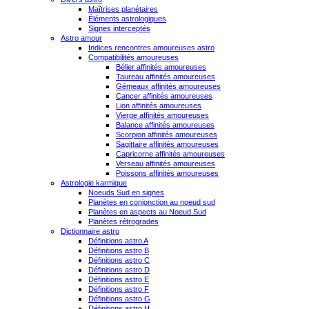
Maîtrises planétaires
Éléments astrologiques
Signes interceptés
Astro amour
Indices rencontres amoureuses astro
Compatibilités amoureuses
Bélier affinités amoureuses
Taureau affinités amoureuses
Gémeaux affinités amoureuses
Cancer affinités amoureuses
Lion affinités amoureuses
Vierge affinités amoureuses
Balance affinités amoureuses
Scorpion affinités amoureuses
Sagittaire affinités amoureuses
Capricorne affinités amoureuses
Verseau affinités amoureuses
Poissons affinités amoureuses
Astrologie karmique
Noeuds Sud en signes
Planètes en conjonction au noeud sud
Planètes en aspects au Noeud Sud
Planètes rétrogrades
Dictionnaire astro
Définitions astro A
Définitions astro B
Définitions astro C
Définitions astro D
Définitions astro E
Définitions astro F
Définitions astro G
Définitions astro H