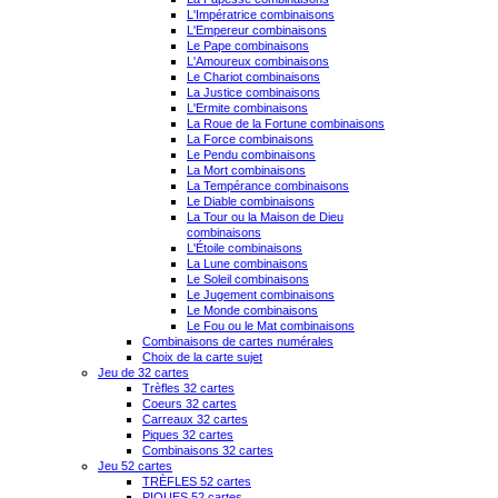
L'Impératrice combinaisons
L'Empereur combinaisons
Le Pape combinaisons
L'Amoureux combinaisons
Le Chariot combinaisons
La Justice combinaisons
L'Ermite combinaisons
La Roue de la Fortune combinaisons
La Force combinaisons
Le Pendu combinaisons
La Mort combinaisons
La Tempérance combinaisons
Le Diable combinaisons
La Tour ou la Maison de Dieu
combinaisons
L'Étoile combinaisons
La Lune combinaisons
Le Soleil combinaisons
Le Jugement combinaisons
Le Monde combinaisons
Le Fou ou le Mat combinaisons
Combinaisons de cartes numérales
Choix de la carte sujet
Jeu de 32 cartes
Trèfles 32 cartes
Coeurs 32 cartes
Carreaux 32 cartes
Piques 32 cartes
Combinaisons 32 cartes
Jeu 52 cartes
TRÈFLES 52 cartes
PIQUES 52 cartes