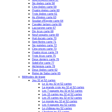
Six épées carte 58
Cinq épées carte 59
Quatre épées carte 60
Trois épées carte 61
As d'épées carte 63
Soudan d'Egypte carte 64
Cavalier tartare carte 66
Lazzarone carte 67
Dix écus carte 68
Neuf sequins carte 69
Huit ducats carte 70
Sept florins carte 71
Six guinées carte 72
Cinq onces carte 73
Quatre écus carte 74
Trois écus carte 75
Deux deniers carte 76
Soleil d'or carte 77
Alchimiste carte 78
Deux épées carte 62
Reine de Saba carte 65
Méthodes de tirage
Jeu 32 et 52 cartes
Le 11 jeu 32 et 52 cartes
La grande croix jeu 32 et 52 cartes
Les 7 paquets jeu 32 et 52 cartes
Les 15 cartes jeu 32 et 52 cartes
Les 25 cartes jeu 32 et 52 cartes
Le monde jeu 32 et 52 cartes
Les 4 paquets jeu 52 cartes
Le château jeu 52 cartes
L'horloge jeu 52 cartes