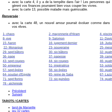
avec la carte 4, il y a de la tempête dans l'air ! Les personnes qui
gèrent vos finances pourraient bien vous couper les vivres.
avec la carte 13, possible maladie mais guérissable.
Renversée
:
avec la carte 48, un nouvel amour pourrait évoluer comme dans
vos rêves.
1- chaos
2- maçonnerie d'Hiram
4- piscin
8- eve
9- Salomon
11- Davi
15- Aaron
16- jugement dernier
18- Juda
22- Monarque
23- souveraine
25- mes
29- sept bâtons
30- six bâtons
32- quat
36- pape
37- papesse
39- came
43- sept coupes
44- six coupes
46- quat
50- empereur
51- impératrice
53- solda
57- sept épées
58- six épées
60- quat
64- soudan d'Egypte
65- reine de Saba
67- Lazz
71- sept florins
72- six guinées
74- quat
78 - alchimiste
Précédent
Suivant
TAROTS / CARTES
tarot de Marseille
jeu 32 cartes