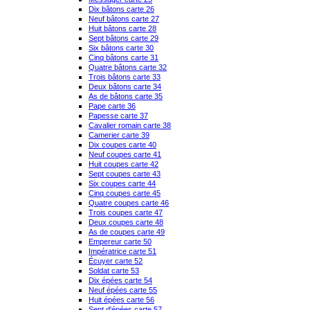
Dix bâtons carte 26
Neuf bâtons carte 27
Huit bâtons carte 28
Sept bâtons carte 29
Six bâtons carte 30
Cinq bâtons carte 31
Quatre bâtons carte 32
Trois bâtons carte 33
Deux bâtons carte 34
As de bâtons carte 35
Pape carte 36
Papesse carte 37
Cavalier romain carte 38
Camerier carte 39
Dix coupes carte 40
Neuf coupes carte 41
Huit coupes carte 42
Sept coupes carte 43
Six coupes carte 44
Cinq coupes carte 45
Quatre coupes carte 46
Trois coupes carte 47
Deux coupes carte 48
As de coupes carte 49
Empereur carte 50
Impératrice carte 51
Écuyer carte 52
Soldat carte 53
Dix épées carte 54
Neuf épées carte 55
Huit épées carte 56
Sept d'épées carte 57