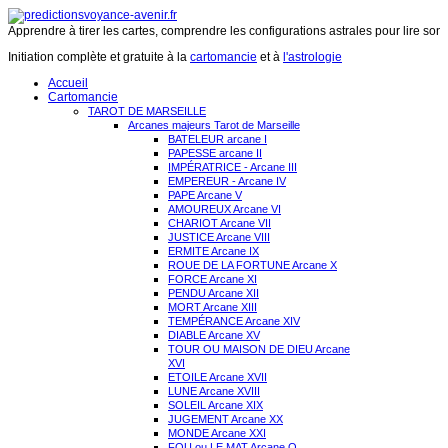
Apprendre à tirer les cartes, comprendre les configurations astrales pour lire son 
Initiation complète et gratuite à la
cartomancie
et à
l'astrologie
Accueil
Cartomancie
TAROT DE MARSEILLE
Arcanes majeurs Tarot de Marseille
BATELEUR arcane I
PAPESSE arcane II
IMPÉRATRICE - Arcane III
EMPEREUR - Arcane IV
PAPE Arcane V
AMOUREUX Arcane VI
CHARIOT Arcane VII
JUSTICE Arcane VIII
ERMITE Arcane IX
ROUE DE LA FORTUNE Arcane X
FORCE Arcane XI
PENDU Arcane XII
MORT Arcane XIII
TEMPÉRANCE Arcane XIV
DIABLE Arcane XV
TOUR OU MAISON DE DIEU Arcane
XVI
ETOILE Arcane XVII
LUNE Arcane XVIII
SOLEIL Arcane XIX
JUGEMENT Arcane XX
MONDE Arcane XXI
FOU ou LE MAT Arcane O