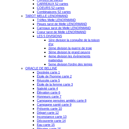
CARREAUX 52 cartes
COEURS 52 cartes
Combinaisons 52 cartes
TAROT MELLE LENORMAND
Trèfles Melle LENORMAND
Piques tarot de Melle LENORMAND
Carreaux tarot de Melle LENORMAND
Coeur tarot de Melle LENORMAND
LES 5 DIVISIONS
1ère division la conquête de la toison
d'or
2ème division la guerre de troie
3ème division le grand oeuvre
4eme division les événements
inattendus
5eme division l'ordre des temps
ORACLE DE BELLINE
Destinée carte 1
Étoile de l'homme carte 2
Réussite carte 5
Étoile de la femme carte 3
Nativité carte 4
Élévation carte 6
Honneurs carte 7
Campagne pensées amitiés carte 8
Campagne santé carte 9
Présents carte 10
Départ carte 12
Inconstance carte 13
Découverte carte 14
Eau carte 15
Pénates carte 16