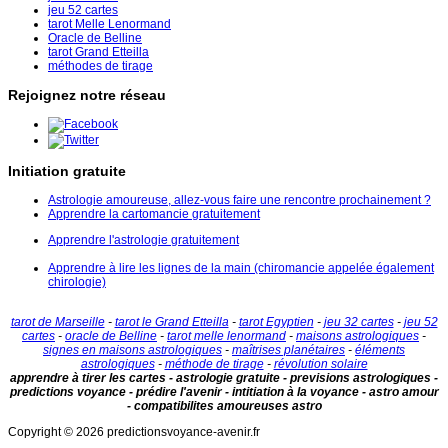
jeu 52 cartes
tarot Melle Lenormand
Oracle de Belline
tarot Grand Etteilla
méthodes de tirage
Rejoignez notre réseau
Initiation gratuite
Astrologie amoureuse, allez-vous faire une rencontre prochainement ?
Apprendre la cartomancie gratuitement
Apprendre l'astrologie gratuitement
Apprendre à lire les lignes de la main (chiromancie appelée également
chirologie)
tarot de Marseille
-
tarot le Grand Etteilla
-
tarot Egyptien
-
jeu 32 cartes
-
jeu 52
cartes
-
oracle de Belline
-
tarot melle lenormand
-
maisons astrologiques
-
signes en maisons astrologiques
-
maîtrises planétaires
-
éléments
astrologiques
-
méthode de tirage
-
révolution solaire
apprendre à tirer les cartes - astrologie gratuite - previsions astrologiques -
predictions voyance - prédire l'avenir - intitiation à la voyance - astro amour
- compatibilites amoureuses astro
Copyright © 2026 predictionsvoyance-avenir.fr