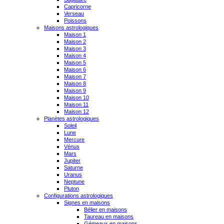
Capricorne
Verseau
Poissons
Maisons astrologiques
Maison 1
Maison 2
Maison 3
Maison 4
Maison 5
Maison 6
Maison 7
Maison 8
Maison 9
Maison 10
Maison 11
Maison 12
Planètes astrologiques
Soleil
Lune
Mercure
Vénus
Mars
Jupiter
Saturne
Uranus
Neptune
Pluton
Configurations astrologiques
Signes en maisons
Bélier en maisons
Taureau en maisons
Gémeaux en maisons