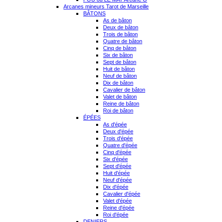
Arcanes mineurs Tarot de Marseille
BÂTONS
As de bâton
Deux de bâton
Trois de bâton
Quatre de bâton
Cinq de bâton
Six de bâton
Sept de bâton
Huit de bâton
Neuf de bâton
Dix de bâton
Cavalier de bâton
Valet de bâton
Reine de bâton
Roi de bâton
ÉPÉES
As d'épée
Deux d'épée
Trois d'épée
Quatre d'épée
Cinq d'épée
Six d'épée
Sept d'épée
Huit d'épée
Neuf d'épée
Dix d'épée
Cavalier d'épée
Valet d'épée
Reine d'épée
Roi d'épée
DENIERS