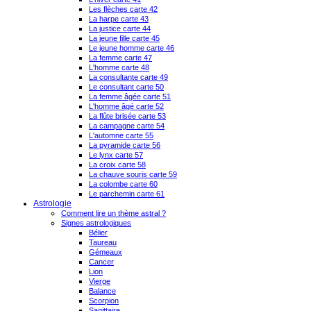
Les flèches carte 42
La harpe carte 43
La justice carte 44
La jeune fille carte 45
Le jeune homme carte 46
La femme carte 47
L'homme carte 48
La consultante carte 49
Le consultant carte 50
La femme âgée carte 51
L'homme âgé carte 52
La flûte brisée carte 53
La campagne carte 54
L'automne carte 55
La pyramide carte 56
Le lynx carte 57
La croix carte 58
La chauve souris carte 59
La colombe carte 60
Le parchemin carte 61
Astrologie
Comment lire un thème astral ?
Signes astrologiques
Bélier
Taureau
Gémeaux
Cancer
Lion
Vierge
Balance
Scorpion
Sagittaire