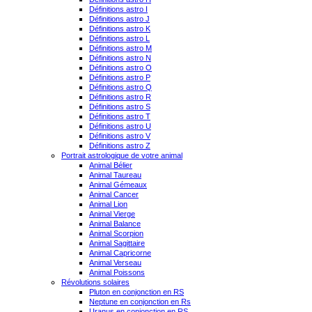
Définitions astro I
Définitions astro J
Définitions astro K
Définitions astro L
Définitions astro M
Définitions astro N
Définitions astro O
Définitions astro P
Définitions astro Q
Définitions astro R
Définitions astro S
Définitions astro T
Définitions astro U
Définitions astro V
Définitions astro Z
Portrait astrologique de votre animal
Animal Bélier
Animal Taureau
Animal Gémeaux
Animal Cancer
Animal Lion
Animal Vierge
Animal Balance
Animal Scorpion
Animal Sagittaire
Animal Capricorne
Animal Verseau
Animal Poissons
Révolutions solaires
Pluton en conjonction en RS
Neptune en conjonction en Rs
Uranus en conjonction en RS