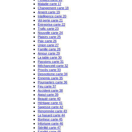
Maladie carte 17
Changement carte 18
Argent carte 19
Intelligence carte 20
Vol perte carte 21
Entreprise carte 22
Trafic carte 23
Nouvelle carte 24
Plaisirs carte 25
Paix carte 26
Union carte 27
Famille carte 28
Amour carte 29
La table carte 30
Passions carte 31
Méchanceté carte 32
Procès carte 33
Despotisme carte 34
Ennemis carte 35
Pourparlers carte 36
Feu carte 37
Accident carte 38
Appui carte 39
Beauté carte 40
Héritage carte 41
Sagesse carte 42
Renommée carte 43
Le hasard carte 44
Bonheur carte 45
Infortune carte 46
Stérilité carte 47
Fatalité carte 48