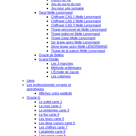
Jeu du oui et du non
Jeu pour une semaine
Tarot Melle Lenormand
Chiffrage CAS 1 Melle Lenormand
Chiffrage CAS 2 Melle Lenormand
Chiffrage CAS 3 Melle Lenormand
Tirage personnel de Melle Lenormand
Tirage indiscret Melle Lenormand
Tirage Gitan Melle Lenormand
1er tirage astro Melle Lenormand
2ème tirage astro Melle LENORMAND
Tirage de la saison Melle Lenormand
Oracle de Belline
Grand Etteilla
Les 3 marches
Méthode préliminaire
L'Échelle de Jacob
Les colonnes
Liens
Les professionnels voyants et
astrologues
Affichez votre publicité
Oracle G
Le soleil carte 1
La rose carte 2
Le printemps carte 3
Le feu carte 4
Les tours carte 5
Les deux coeurs carte 6
Les chiffres carte 7
L'araignée carte 8
L'escargot carte 9