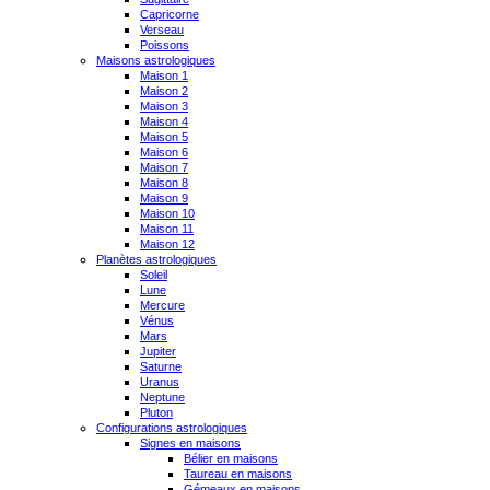
Capricorne
Verseau
Poissons
Maisons astrologiques
Maison 1
Maison 2
Maison 3
Maison 4
Maison 5
Maison 6
Maison 7
Maison 8
Maison 9
Maison 10
Maison 11
Maison 12
Planètes astrologiques
Soleil
Lune
Mercure
Vénus
Mars
Jupiter
Saturne
Uranus
Neptune
Pluton
Configurations astrologiques
Signes en maisons
Bélier en maisons
Taureau en maisons
Gémeaux en maisons