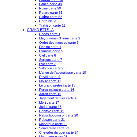
Grace carte 49
Ruine carte 50
Retard carte 51
Cloître carte 52
Carte bleue
Trahison carte 11
GRAND ETTEILA
Chaos carte 1
Maçonnerie d'Hiram carte 2
Ordre des mopses carte 3
Piscine carte 4
Évangile carte 5
Ciel carte 6
Serpent carte 7
Eve carte 8
Salomon carte 9
L'ange de l'apocalypse carte 10
David carte 11
Moise carte 12
Le grand prêtre carte 13
Force majeure carte 14
Aaron carte 15
Jugement dernier carte 16
Mort carte 17
Judas carte 18
Capitole carte 19
Nabuchodonosor carte 20
Roboam carte 21
Monarque carte 22
Souveraine carte 23
Chevalier du guet carte 24
Messager carte 25