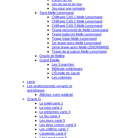
Jeu du oui et du non
Jeu pour une semaine
Tarot Melle Lenormand
Chiffrage CAS 1 Melle Lenormand
Chiffrage CAS 2 Melle Lenormand
Chiffrage CAS 3 Melle Lenormand
Tirage personnel de Melle Lenormand
Tirage indiscret Melle Lenormand
Tirage Gitan Melle Lenormand
1er tirage astro Melle Lenormand
2ème tirage astro Melle LENORMAND
Tirage de la saison Melle Lenormand
Oracle de Belline
Grand Etteilla
Les 3 marches
Méthode préliminaire
L'Échelle de Jacob
Les colonnes
Liens
Les professionnels voyants et
astrologues
Affichez votre publicité
Oracle G
Le soleil carte 1
La rose carte 2
Le printemps carte 3
Le feu carte 4
Les tours carte 5
Les deux coeurs carte 6
Les chiffres carte 7
L'araignée carte 8
L'escargot carte 9