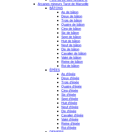
Arcanes mineurs Tarot de Marseille
BÂTONS
As de bâton
Deux de bâton
Trois de bâton
Quatre de bâton
Cinq de bâton
Six de bâton
Sept de bâton
Huit de bâton
Neuf de bâton
Dix de bâton
Cavalier de bâton
Valet de bâton
Reine de bâton
Roi de bâton
ÉPÉES
As d'épée
Deux d'épée
Trois d'épée
Quatre d'épée
Cinq d'épée
Six d'épée
Sept d'épée
Huit d'épée
Neuf d'épée
Dix d'épée
Cavalier d'épée
Valet d'épée
Reine d'épée
Roi d'épée
DENIERS