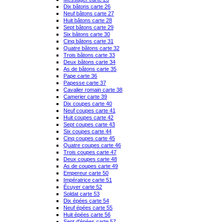
Dix bâtons carte 26
Neuf bâtons carte 27
Huit bâtons carte 28
Sept bâtons carte 29
Six bâtons carte 30
Cinq bâtons carte 31
Quatre bâtons carte 32
Trois bâtons carte 33
Deux bâtons carte 34
As de bâtons carte 35
Pape carte 36
Papesse carte 37
Cavalier romain carte 38
Camerier carte 39
Dix coupes carte 40
Neuf coupes carte 41
Huit coupes carte 42
Sept coupes carte 43
Six coupes carte 44
Cinq coupes carte 45
Quatre coupes carte 46
Trois coupes carte 47
Deux coupes carte 48
As de coupes carte 49
Empereur carte 50
Impératrice carte 51
Écuyer carte 52
Soldat carte 53
Dix épées carte 54
Neuf épées carte 55
Huit épées carte 56
Sept d'épées carte 57