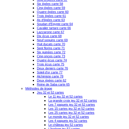
Six épées carte 58
Cinq épées carte 59
Quatre épées carte 60
Trois épées carte 61
As d'épées carte 63
Soudan d'Egypte carte 64
Cavalier tartare carte 66
Lazzarone carte 67
Dix écus carte 68
Neuf sequins carte 69
Huit ducats carte 70
Sept florins carte 71
Six guinées carte 72
Cinq onces carte 73
Quatre écus carte 74
Trois écus carte 75
Deux deniers carte 76
Soleil d'or carte 77
Alchimiste carte 78
Deux épées carte 62
Reine de Saba carte 65
Méthodes de tirage
Jeu 32 et 52 cartes
Le 11 jeu 32 et 52 cartes
La grande croix jeu 32 et 52 cartes
Les 7 paquets jeu 32 et 52 cartes
Les 15 cartes jeu 32 et 52 cartes
Les 25 cartes jeu 32 et 52 cartes
Le monde jeu 32 et 52 cartes
Les 4 paquets jeu 52 cartes
Le château jeu 52 cartes
L'horloge jeu 52 cartes