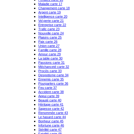
Maladie carte 17
Changement carte 18
Argent carte 19
Intelligence carte 20
Vol perte carte 21
Entreprise carte 22
Trafic carte 23
Nouvelle carte 24
Plaisirs carte 25
Paix carte 26
Union carte 27
Famille carte 28
Amour carte 29
La table carte 30
Passions carte 31
Méchanceté carte 32
Procès carte 33
Despotisme carte 34
Ennemis carte 35
Pourparlers carte 36
Feu carte 37
Accident carte 38
Appui carte 39
Beauté carte 40
Héritage carte 41
Sagesse carte 42
Renommée carte 43
Le hasard carte 44
Bonheur carte 45
Infortune carte 46
Stérilité carte 47
Fatalité carte 48