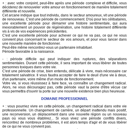
+ : avec votre conjoint, peut-être après une période complexe et difficile, vous
déciderez de renouveler votre amour en fonctionnement de manière totalement
différente et nouvelle.
Cet arcane indique que tout individu, dans le secteur amoureux, vit une période
de renouveau. C'est une période de commencement. D'où pour les célibataires,
une excellente période pour démarrer une histoire sentimentale, qui aura
inexorablement un pouvoir de régénération, une histoire totalement différente
vis à vis de vos expériences précédentes.
C'est une excellente période pour achever ce qui ne va pas, ce qui ne vous
convient plus concernant le secteur de vos amours, et pour vous lancer dans
une nouvelle manière de fonctionner.
Peut-être même rencontrez-vous un partenaire inhabituel.
Période favorable à la naissance.
- : période difficile qui peut indiquer des ruptures, des séparations
sentimentales. Durant cette période, il sera important de vous libérer de toutes
personnes toxiques dans votre vie.
C'est une période de crise, bien entendu, délicate à vivre, mais nécessaire car
totalement salvatrice. Il vous faudra accepter de faire le deuil d'une vie à deux,
d'un partenaire, voire même d'un mode de fonctionnement.
Votre vie, si vous réussissez à faire face, va connaître un changement radical.
Alors, ne vous découragez pas, cette période vaut la peine d'être vécue car
vous permettra d'ouvrir la porte sur une nouvelle existence bien plus heureuse.
DOMAINE PROFESSIONNEL
+ : vous pourriez vivre en cette période, un changement radical dans votre vie
professionnelle. Un changement de carrière, un départ inattendu mais positif,
une reconversion, un déplacement dans une nouvelle région ou un nouveau
pays où vous vous établirez... Si vous vivez une période conflits divers,
rencontrez de nombreux problèmes, il est alors temps d'agir et de vous libérer
de ce qui ne vous convient pas.