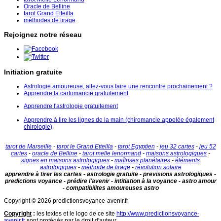
Oracle de Belline
tarot Grand Etteilla
méthodes de tirage
Rejoignez notre réseau
Initiation gratuite
Astrologie amoureuse, allez-vous faire une rencontre prochainement ?
Apprendre la cartomancie gratuitement
Apprendre l'astrologie gratuitement
Apprendre à lire les lignes de la main (chiromancie appelée également
chirologie)
tarot de Marseille
-
tarot le Grand Etteilla
-
tarot Egyptien
-
jeu 32 cartes
-
jeu 52
cartes
-
oracle de Belline
-
tarot melle lenormand
-
maisons astrologiques
-
signes en maisons astrologiques
-
maîtrises planétaires
-
éléments
astrologiques
-
méthode de tirage
-
révolution solaire
apprendre à tirer les cartes - astrologie gratuite - previsions astrologiques -
predictions voyance - prédire l'avenir - intitiation à la voyance - astro amour
- compatibilites amoureuses astro
Copyright © 2026 predictionsvoyance-avenir.fr
Copyright
:
les textes et le logo de ce site
http://www.predictionsvoyance-
avenir.fr
sont protégés par le droit d'auteur.