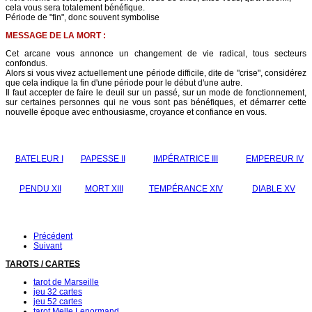
cela vous sera totalement bénéfique.
Période de "fin", donc souvent symbolise
MESSAGE DE LA MORT :
Cet arcane vous annonce un changement de vie radical, tous secteurs
confondus.
Alors si vous vivez actuellement une période difficile, dite de "crise", considérez
que cela indique la fin d'une période pour le début d'une autre.
Il faut accepter de faire le deuil sur un passé, sur un mode de fonctionnement,
sur certaines personnes qui ne vous sont pas bénéfiques, et démarrer cette
nouvelle époque avec enthousiasme, croyance et confiance en vous.
BATELEUR I
PAPESSE II
IMPÉRATRICE III
EMPEREUR IV
PENDU XII
MORT XIII
TEMPÉRANCE XIV
DIABLE XV
Précédent
Suivant
TAROTS / CARTES
tarot de Marseille
jeu 32 cartes
jeu 52 cartes
tarot Melle Lenormand