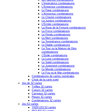
L'Impératrice combinaisons
L'Empereur combinaisons
Le Pape combinaisons
L'Amoureux combinaisons
Le Chariot combinaisons
La Justice combinaisons
L'Ermite combinaisons
La Roue de la Fortune combinaisons
La Force combinaisons
Le Pendu combinaisons
La Mort combinaisons
La Tempérance combinaisons
Le Diable combinaisons
La Tour ou la Maison de Dieu
combinaisons
L'Étoile combinaisons
La Lune combinaisons
Le Soleil combinaisons
Le Jugement combinaisons
Le Monde combinaisons
Le Fou ou le Mat combinaisons
Combinaisons de cartes numérales
Choix de la carte sujet
Jeu de 32 cartes
Trèfles 32 cartes
Coeurs 32 cartes
Carreaux 32 cartes
Piques 32 cartes
Combinaisons 32 cartes
Jeu 52 cartes
TRÈFLES 52 cartes
PIQUES 52 cartes