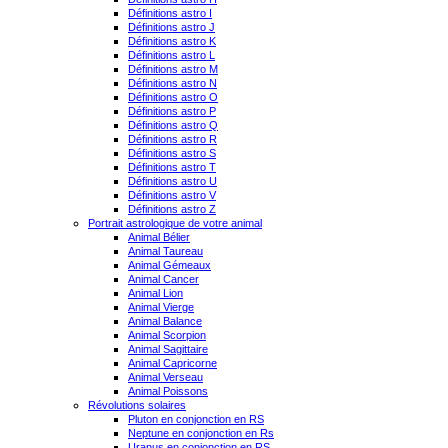
Définitions astro I
Définitions astro J
Définitions astro K
Définitions astro L
Définitions astro M
Définitions astro N
Définitions astro O
Définitions astro P
Définitions astro Q
Définitions astro R
Définitions astro S
Définitions astro T
Définitions astro U
Définitions astro V
Définitions astro Z
Portrait astrologique de votre animal
Animal Bélier
Animal Taureau
Animal Gémeaux
Animal Cancer
Animal Lion
Animal Vierge
Animal Balance
Animal Scorpion
Animal Sagittaire
Animal Capricorne
Animal Verseau
Animal Poissons
Révolutions solaires
Pluton en conjonction en RS
Neptune en conjonction en Rs
Uranus en conjonction en RS