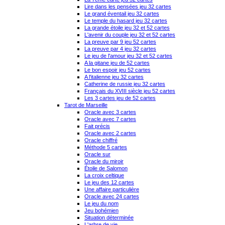
Lire dans les pensées jeu 32 cartes
Le grand éventail jeu 32 cartes
Le temple du hasard jeu 32 cartes
La grande étoile jeu 32 et 52 cartes
L'avenir du couple jeu 32 et 52 cartes
La preuve par 9 jeu 52 cartes
La preuve par 4 jeu 32 cartes
Le jeu de l'amour jeu 32 et 52 cartes
A la gitane jeu de 52 cartes
Le bon espoir jeu 52 cartes
A l'italienne jeu 32 cartes
Catherine de russie jeu 32 cartes
Français du XVIII siècle jeu 52 cartes
Les 3 cartes jeu de 52 cartes
Tarot de Marseille
Oracle avec 3 cartes
Oracle avec 7 cartes
Fait précis
Oracle avec 2 cartes
Oracle chiffré
Méthode 5 cartes
Oracle sur
Oracle du miroir
Étoile de Salomon
La croix celtique
Le jeu des 12 cartes
Une affaire particulière
Oracle avec 24 cartes
Le jeu du nom
Jeu bohémien
Situation déterminée
L'arbre de vie