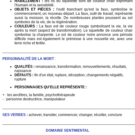
HABILLEMENT :
les os du squelette sont de couleur chair exprimant
l'humain et la sensibilité.
OBJETS ET PIÈCES :
l'outil tranchant qu'est la faux, symbolise le
commencement, un nouveau départ. La faux, outil de travail, représente
aussi la moisson, la récolte. De nombreuses plantes poussent au sol
symboles de la vie, de la régénération.
COULEURS :
La faux est de couleur rouge symbolisant la vie, la vie
après la mort (aspect de transformation). Le squelette de couleur chair
symbolise la charpente. Le sol de couleur noire annonce une période
difficile mais est également le prémisse à une nouvelle vie, avec une
terre riche et fertile.
______________________________________________________________
PERSONNALITÉ DE LA MORT
:
QUALITÉS :
renaissance, transformation, renouvellements, résultats,
naissance
DÉFAUTS :
fin d'un état, rupture, déception, changements négatifs,
rupture
PERSONNAGES QU'ELLE REPRÉSENTE :
+ : les ancêtres, la famille, psychothérapeute
- : personne destructrice, manipulateur
______________________________________________________________
SES VERBES :
achever, transiter, commencer, changer, récolter, conclure
______________________________________________________________
DOMAINE SENTIMENTAL