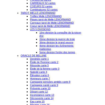
CARREAUX 52 cartes
COEURS 52 cartes
Combinaisons 52 cartes
TAROT MELLE LENORMAND
Trèfles Melle LENORMAND
Piques tarot de Melle LENORMAND
Carreaux tarot de Melle LENORMAND
Coeur tarot de Melle LENORMAND
LES 5 DIVISIONS
1ère division la conquête de la toison
d'or
2ème division la guerre de troie
3ème division le grand oeuvre
4eme division les événements
inattendus
5eme division l'ordre des temps
ORACLE DE BELLINE
Destinée carte 1
Étoile de l'homme carte 2
Réussite carte 5
Étoile de la femme carte 3
Nativité carte 4
Élévation carte 6
Honneurs carte 7
Campagne pensées amitiés carte 8
Campagne santé carte 9
Présents carte 10
Départ carte 12
Inconstance carte 13
Découverte carte 14
Eau carte 15
Pénates carte 16