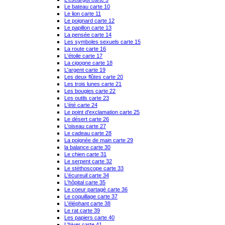
Le bateau carte 10
Le lion carte 11
Le poignard carte 12
Le papillon carte 13
La pensée carte 14
Les symboles sexuels carte 15
La route carte 16
L'étoile carte 17
La cigogne carte 18
L'argent carte 19
Les deux flûtes carte 20
Les trois lunes carte 21
Les bougies carte 22
Les outils carte 23
L'été carte 24
Le point d'exclamation carte 25
Le désert carte 26
L'oiseau carte 27
Le cadeau carte 28
La poignée de main carte 29
la balance carte 30
Le chien carte 31
Le serpent carte 32
Le stéthoscope carte 33
L'écureuil carte 34
L'hôpital carte 35
Le coeur partagé carte 36
Le coquillage carte 37
L'éléphant carte 38
Le rat carte 39
Les papiers carte 40
L'hiver carte 41