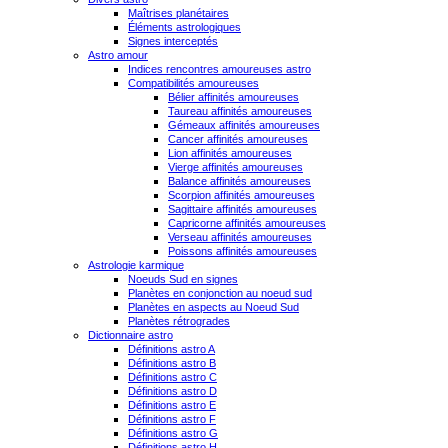
Maîtrises planétaires
Éléments astrologiques
Signes interceptés
Astro amour
Indices rencontres amoureuses astro
Compatibilités amoureuses
Bélier affinités amoureuses
Taureau affinités amoureuses
Gémeaux affinités amoureuses
Cancer affinités amoureuses
Lion affinités amoureuses
Vierge affinités amoureuses
Balance affinités amoureuses
Scorpion affinités amoureuses
Sagittaire affinités amoureuses
Capricorne affinités amoureuses
Verseau affinités amoureuses
Poissons affinités amoureuses
Astrologie karmique
Noeuds Sud en signes
Planètes en conjonction au noeud sud
Planètes en aspects au Noeud Sud
Planètes rétrogrades
Dictionnaire astro
Définitions astro A
Définitions astro B
Définitions astro C
Définitions astro D
Définitions astro E
Définitions astro F
Définitions astro G
Définitions astro H