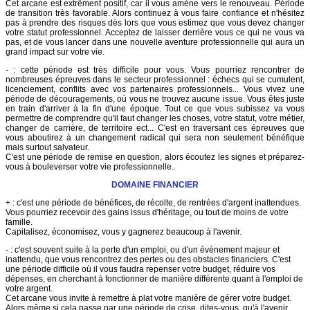
Cet arcane est extrêment positif, car il vous amène vers le renouveau. Période
de transition très favorable. Alors continuez à vous faire confiance et n'hésitez
pas à prendre des risques dès lors que vous estimez que vous devez changer
votre statut professionnel. Acceptez de laisser derrière vous ce qui ne vous va
pas, et de vous lancer dans une nouvelle aventure professionnelle qui aura un
grand impact sur votre vie.
- : cette période est très difficile pour vous. Vous pourriez rencontrer de
nombreuses épreuves dans le secteur professionnel : échecs qui se cumulent,
licenciement, conflits avec vos partenaires professionnels... Vous vivez une
période de découragements, où vous ne trouvez aucune issue. Vous êtes juste
en train d'arriver à la fin d'une époque. Tout ce que vous subissez va vous
permettre de comprendre qu'il faut changer les choses, votre statut, votre métier,
changer de carrière, de territoire ect... C'est en traversant ces épreuves que
vous aboutirez à un changement radical qui sera non seulement bénéfique
mais surtout salvateur.
C'est une période de remise en question, alors écoutez les signes et préparez-
vous à bouleverser votre vie professionnelle.
DOMAINE FINANCIER
+ : c'est une période de bénéfices, de récolte, de rentrées d'argent inattendues.
Vous pourriez recevoir des gains issus d'héritage, ou tout de moins de votre
famille.
Capitalisez, économisez, vous y gagnerez beaucoup à l'avenir.
- : c'est souvent suite à la perte d'un emploi, ou d'un évènement majeur et
inattendu, que vous rencontrez des pertes ou des obstacles financiers. C'est
une période difficile où il vous faudra repenser votre budget, réduire vos
dépenses, en cherchant à fonctionner de manière différente quant à l'emploi de
votre argent.
Cet arcane vous invite à remettre à plat votre manière de gérer votre budget.
Alors même si cela passe par une période de crise, dites-vous, qu'à l'avenir,