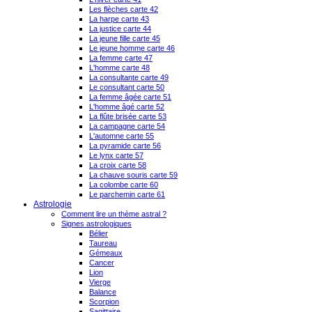
Les flèches carte 42
La harpe carte 43
La justice carte 44
La jeune fille carte 45
Le jeune homme carte 46
La femme carte 47
L'homme carte 48
La consultante carte 49
Le consultant carte 50
La femme âgée carte 51
L'homme âgé carte 52
La flûte brisée carte 53
La campagne carte 54
L'automne carte 55
La pyramide carte 56
Le lynx carte 57
La croix carte 58
La chauve souris carte 59
La colombe carte 60
Le parchemin carte 61
Astrologie
Comment lire un thème astral ?
Signes astrologiques
Bélier
Taureau
Gémeaux
Cancer
Lion
Vierge
Balance
Scorpion
Sagittaire