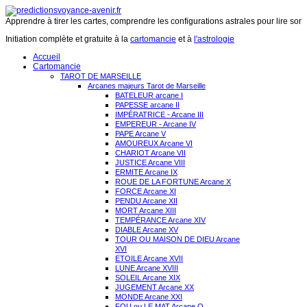
Apprendre à tirer les cartes, comprendre les configurations astrales pour lire son 
Initiation complète et gratuite à la
cartomancie
et à
l'astrologie
Accueil
Cartomancie
TAROT DE MARSEILLE
Arcanes majeurs Tarot de Marseille
BATELEUR arcane I
PAPESSE arcane II
IMPÉRATRICE - Arcane III
EMPEREUR - Arcane IV
PAPE Arcane V
AMOUREUX Arcane VI
CHARIOT Arcane VII
JUSTICE Arcane VIII
ERMITE Arcane IX
ROUE DE LA FORTUNE Arcane X
FORCE Arcane XI
PENDU Arcane XII
MORT Arcane XIII
TEMPÉRANCE Arcane XIV
DIABLE Arcane XV
TOUR OU MAISON DE DIEU Arcane
XVI
ETOILE Arcane XVII
LUNE Arcane XVIII
SOLEIL Arcane XIX
JUGEMENT Arcane XX
MONDE Arcane XXI
FOU ou LE MAT Arcane O