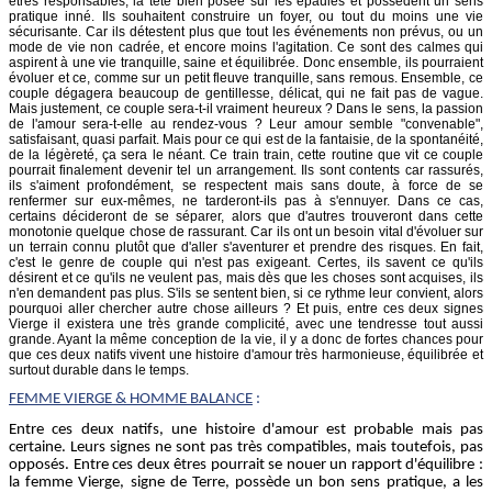
êtres responsables, la tête bien posée sur les épaules et possèdent un sens
pratique inné. Ils souhaitent construire un foyer, ou tout du moins une vie
sécurisante. Car ils détestent plus que tout les événements non prévus, ou un
mode de vie non cadrée, et encore moins l'agitation. Ce sont des calmes qui
aspirent à une vie tranquille, saine et équilibrée. Donc ensemble, ils pourraient
évoluer et ce, comme sur un petit fleuve tranquille, sans remous. Ensemble, ce
couple dégagera beaucoup de gentillesse, délicat, qui ne fait pas de vague.
Mais justement, ce couple sera-t-il vraiment heureux ? Dans le sens, la passion
de l'amour sera-t-elle au rendez-vous ? Leur amour semble "convenable",
satisfaisant, quasi parfait. Mais pour ce qui est de la fantaisie, de la spontanéité,
de la légèreté, ça sera le néant. Ce train train, cette routine que vit ce couple
pourrait finalement devenir tel un arrangement. Ils sont contents car rassurés,
ils s'aiment profondément, se respectent mais sans doute, à force de se
renfermer sur eux-mêmes, ne tarderont-ils pas à s'ennuyer. Dans ce cas,
certains décideront de se séparer, alors que d'autres trouveront dans cette
monotonie quelque chose de rassurant. Car ils ont un besoin vital d'évoluer sur
un terrain connu plutôt que d'aller s'aventurer et prendre des risques. En fait,
c'est le genre de couple qui n'est pas exigeant. Certes, ils savent ce qu'ils
désirent et ce qu'ils ne veulent pas, mais dès que les choses sont acquises, ils
n'en demandent pas plus. S'ils se sentent bien, si ce rythme leur convient, alors
pourquoi aller chercher autre chose ailleurs ? Et puis, entre ces deux signes
Vierge il existera une très grande complicité, avec une tendresse tout aussi
grande. Ayant la même conception de la vie, il y a donc de fortes chances pour
que ces deux natifs vivent une histoire d'amour très harmonieuse, équilibrée et
surtout durable dans le temps.
FEMME
VIERGE
& HOMME BALANCE
:
Entre ces deux natifs, une histoire d'amour est probable mais pas
certaine. Leurs signes ne sont pas très compatibles, mais toutefois, pas
opposés. Entre ces deux êtres pourrait se nouer un rapport d'équilibre :
la femme Vierge, signe de Terre, possède un bon sens pratique, a les