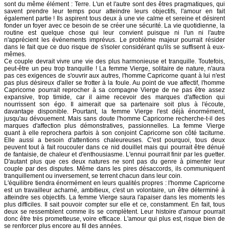
sont du même élément : Terre. L'un et l'autre sont des êtres pragmatiques, qui
savent prendre leur temps pour atteindre leurs objectifs, l'amour en fait
également partie ! Ils aspirent tous deux à une vie calme et sereine et désirent
fonder un foyer avec ce besoin de se créer une sécurité. La vie quotidienne, la
routine est quelque chose qui leur convient puisque ni l'un ni l'autre
n'apprécient les événements imprévus. Le problème majeur pourrait résider
dans le fait que ce duo risque de s'isoler considérant qu'ils se suffisent à eux-
mêmes.
Ce couple devrait vivre une vie des plus harmonieuse et tranquille. Toutefois,
peut-être un peu trop tranquille ! La femme Vierge, solitaire de nature, n'aura
pas ces exigences de s'ouvrir aux autres, l'homme Capricorne quant à lui n'est
pas plus désireux d'aller se frotter à la foule. Au point de vue affectif, l'homme
Capricorne pourrait reprocher à sa compagne Vierge de ne pas être assez
expansive, trop timide, car il aime recevoir des marques d'affection qui
nourrissent son égo. Il aimerait que sa partenaire soit plus à l'écoute,
davantage disponible. Pourtant, la femme Vierge l'est déjà énormément,
jusqu'au dévouement. Mais sans doute l'homme Capricorne recherche-t-il des
marques d'affection plus démonstratives, passionnelles. La femme Vierge
quant à elle reprochera parfois à son conjoint Capricorne son côté taciturne.
Elle aussi a besoin d'attentions chaleureuses. C'est pourquoi, tous deux
peuvent tout à fait roucouler dans ce nid douillet mais qui pourrait être dénué
de fantaisie, de chaleur et d'enthousiasme. L'ennui pourrait finir par les guetter.
D'autant plus que ces deux natures ne sont pas du genre à pimenter leur
couple par des disputes. Même dans les pires désaccords, ils communiquent
tranquillement ou inversement, se terrent chacun dans leur coin.
L'équilibre tiendra énormément en leurs qualités propres : l'homme Capricorne
est un travailleur acharné, ambitieux, c'est un volontaire, un être déterminé à
atteindre ses objectifs. La femme Vierge saura l'apaiser dans les moments les
plus difficiles. Il sait pouvoir compter sur elle et ce, constamment. En fait, tous
deux se ressemblent comme ils se complètent. Leur histoire d'amour pourrait
donc être très prometteuse, voire efficace. L'amour qui plus est, risque bien de
se renforcer plus encore au fil des années.