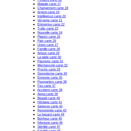
Maladie carte 17
Changement carte 18
Argent carte 19
Intelligence carte 20
Vol perte carte 21
Entreprise carte 22
Trafic carte 23
Nouvelle carte 24
Plaisirs carte 25
Paix carte 26
Union carte 27
Famille carte 28
Amour carte 29
La table carte 30
Passions carte 31
Méchanceté carte 32
Procès carte 33
Despotisme carte 34
Ennemis carte 35
Pourparlers carte 36
Feu carte 37
Accident carte 38
Appui carte 39
Beauté carte 40
Héritage carte 41
Sagesse carte 42
Renommée carte 43
Le hasard carte 44
Bonheur carte 45
Infortune carte 46
Stérilité carte 47
Fatalité carte 48