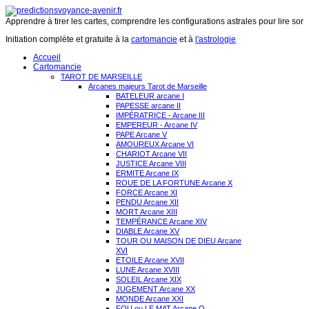
Apprendre à tirer les cartes, comprendre les configurations astrales pour lire son 
Initiation complète et gratuite à la
cartomancie
et à
l'astrologie
Accueil
Cartomancie
TAROT DE MARSEILLE
Arcanes majeurs Tarot de Marseille
BATELEUR arcane I
PAPESSE arcane II
IMPÉRATRICE - Arcane III
EMPEREUR - Arcane IV
PAPE Arcane V
AMOUREUX Arcane VI
CHARIOT Arcane VII
JUSTICE Arcane VIII
ERMITE Arcane IX
ROUE DE LA FORTUNE Arcane X
FORCE Arcane XI
PENDU Arcane XII
MORT Arcane XIII
TEMPÉRANCE Arcane XIV
DIABLE Arcane XV
TOUR OU MAISON DE DIEU Arcane
XVI
ETOILE Arcane XVII
LUNE Arcane XVIII
SOLEIL Arcane XIX
JUGEMENT Arcane XX
MONDE Arcane XXI
FOU ou LE MAT Arcane O