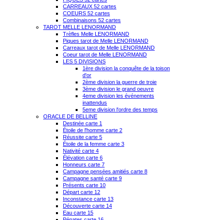
CARREAUX 52 cartes
COEURS 52 cartes
Combinaisons 52 cartes
TAROT MELLE LENORMAND
Trèfles Melle LENORMAND
Piques tarot de Melle LENORMAND
Carreaux tarot de Melle LENORMAND
Coeur tarot de Melle LENORMAND
LES 5 DIVISIONS
1ère division la conquête de la toison
d'or
2ème division la guerre de troie
3ème division le grand oeuvre
4eme division les événements
inattendus
5eme division l'ordre des temps
ORACLE DE BELLINE
Destinée carte 1
Étoile de l'homme carte 2
Réussite carte 5
Étoile de la femme carte 3
Nativité carte 4
Élévation carte 6
Honneurs carte 7
Campagne pensées amitiés carte 8
Campagne santé carte 9
Présents carte 10
Départ carte 12
Inconstance carte 13
Découverte carte 14
Eau carte 15
Pénates carte 16