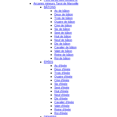
Arcanes mineurs Tarot de Marseille
BÂTONS
As de bâton
Deux de bâton
Trois de bâton
Quatre de bâton
Cinq de bâton
Six de bâton
Sept de bâton
Huit de bâton
Neuf de bâton
Dix de bâton
Cavalier de bâton
Valet de bâton
Reine de bâton
Roi de bâton
ÉPÉES
As d'épée
Deux d'épée
Trois d'épée
Quatre d'épée
Cinq d'épée
Six d'épée
Sept d'épée
Huit d'épée
Neuf d'épée
Dix d'épée
Cavalier d'épée
Valet d'épée
Reine d'épée
Roi d'épée
DENIERS