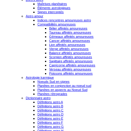
Maîtrises planétaires
Éléments astrologiques
Signes interceptés
Astro amour
Indices rencontres amoureuses astro
Compatibilités amoureuses
Bélier affinités amoureuses
Taureau affinités amoureuses
Gémeaux affinités amoureuses
Cancer affinités amoureuses
Lion affinités amoureuses
Vierge affinités amoureuses
Balance affinités amoureuses
Scorpion affinités amoureuses
Sagittaire affinités amoureuses
Capricorne affinités amoureuses
Verseau affinités amoureuses
Poissons affinités amoureuses
Astrologie karmique
Noeuds Sud en signes
Planètes en conjonction au noeud sud
Planètes en aspects au Noeud Sud
Planètes rétrogrades
Dictionnaire astro
Définitions astro A
Définitions astro B
Définitions astro C
Définitions astro D
Définitions astro E
Définitions astro F
Définitions astro G
Définitions astro H