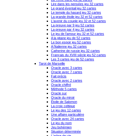
Lire dans les pensées jeu 32 cartes
Le grand éventail jeu 32 cartes
Le temple du hasard jeu 32 cartes
La grande étoile jeu 32 et 52 cartes
L'avenir du couple jeu 32 et 52 cartes
La preuve par 9 jeu 52 cartes
La preuve par 4 jeu 32 cartes
Le jeu de l'amour jeu 32 et 52 cartes
A la gitane jeu de 52 cartes
Le bon espoir jeu 52 cartes
A l'italienne jeu 32 cartes
Catherine de russie jeu 32 cartes
Français du XVIII siècle jeu 52 cartes
Les 3 cartes jeu de 52 cartes
Tarot de Marseille
Oracle avec 3 cartes
Oracle avec 7 cartes
Fait précis
Oracle avec 2 cartes
Oracle chiffré
Méthode 5 cartes
Oracle sur
Oracle du miroir
Étoile de Salomon
La croix celtique
Le jeu des 12 cartes
Une affaire particulière
Oracle avec 24 cartes
Le jeu du nom
Jeu bohémien
Situation déterminée
L'arbre de vie