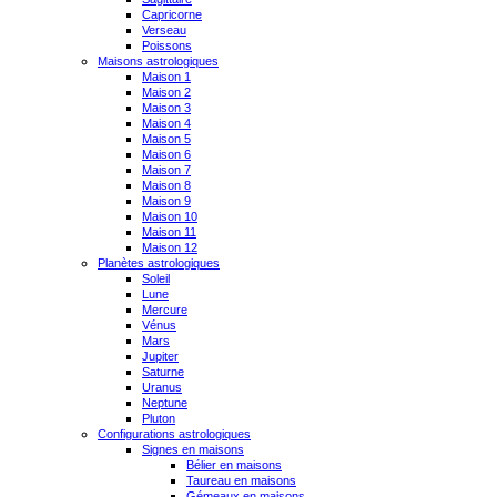
Capricorne
Verseau
Poissons
Maisons astrologiques
Maison 1
Maison 2
Maison 3
Maison 4
Maison 5
Maison 6
Maison 7
Maison 8
Maison 9
Maison 10
Maison 11
Maison 12
Planètes astrologiques
Soleil
Lune
Mercure
Vénus
Mars
Jupiter
Saturne
Uranus
Neptune
Pluton
Configurations astrologiques
Signes en maisons
Bélier en maisons
Taureau en maisons
Gémeaux en maisons