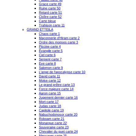
Grace carte 49
Ruine carte 50
Retard carte 51
Cloître carte 52
Carte bleue
Trahison carte 11
GRAND ETTEILA
Chaos carte 1
Maçonnerie d'Hiram carte 2
Ordre des mopses carte 3
Piscine carte 4
Évangile carte 5
Ciel carte 6
Serpent carte 7
Eve carte 8
Salomon carte 9
L'ange de l'apocalypse carte 10
David carte 11
Moise carte 12
Le grand prêtre carte 13
Force majeure carte 14
Aaron carte 15
Jugement dernier carte 16
Mort carte 17
Judas carte 18
Capitole carte 19
Nabuchodonosor carte 20
Roboam carte 21
Monarque carte 22
Souveraine carte 23
Chevalier du guet carte 24
Messager carte 25