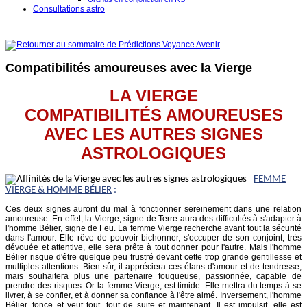
Consultations astro
Compatibilités amoureuses avec la Vierge
LA VIERGE
COMPATIBILITÉS AMOUREUSES
AVEC LES AUTRES SIGNES
ASTROLOGIQUES
FEMME
VIERGE & HOMME BÉLIER
:
Ces deux signes auront du mal à fonctionner sereinement dans une relation
amoureuse. En effet, la Vierge, signe de Terre aura des difficultés à s'adapter à
l'homme Bélier, signe de Feu. La femme Vierge recherche avant tout la sécurité
dans l'amour. Elle rêve de pouvoir bichonner, s'occuper de son conjoint, très
dévouée et attentive, elle sera prête à tout donner pour l'autre. Mais l'homme
Bélier risque d'être quelque peu frustré devant cette trop grande gentillesse et
multiples attentions. Bien sûr, il appréciera ces élans d'amour et de tendresse,
mais souhaitera plus une partenaire fougueuse, passionnée, capable de
prendre des risques. Or la femme Vierge, est timide. Elle mettra du temps à se
livrer, à se confier, et à donner sa confiance à l'être aimé. Inversement, l'homme
Bélier, fonce et veut tout, tout de suite et maintenant. Il est impulsif, elle est