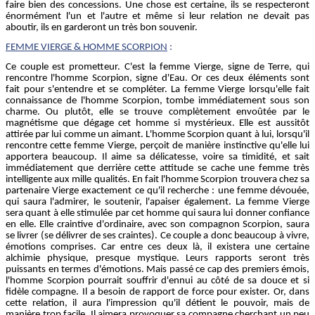
faire bien des concessions. Une chose est certaine, ils se respecteront
énormément l'un et l'autre et même si leur relation ne devait pas
aboutir, ils en garderont un très bon souvenir.
FEMME
VIERGE
& HOMME SCORPION
:
Ce couple est prometteur. C'est la femme Vierge, signe de Terre, qui
rencontre l'homme Scorpion, signe d'Eau. Or ces deux éléments sont
fait pour s'entendre et se compléter. La femme Vierge lorsqu'elle fait
connaissance de l'homme Scorpion, tombe immédiatement sous son
charme. Ou plutôt, elle se trouve complètement envoûtée par le
magnétisme que dégage cet homme si mystérieux. Elle est aussitôt
attirée par lui comme un aimant. L'homme Scorpion quant à lui, lorsqu'il
rencontre cette femme Vierge, perçoit de manière instinctive qu'elle lui
apportera beaucoup. Il aime sa délicatesse, voire sa timidité, et sait
immédiatement que derrière cette attitude se cache une femme très
intelligente aux mille qualités. En fait l'homme Scorpion trouvera chez sa
partenaire Vierge exactement ce qu'il recherche : une femme dévouée,
qui saura l'admirer, le soutenir, l'apaiser également. La femme Vierge
sera quant à elle stimulée par cet homme qui saura lui donner confiance
en elle. Elle craintive d'ordinaire, avec son compagnon Scorpion, saura
se livrer (se délivrer de ses craintes). Ce couple a donc beaucoup à vivre,
émotions comprises. Car entre ces deux là, il existera une certaine
alchimie physique, presque mystique. Leurs rapports seront très
puissants en termes d'émotions. Mais passé ce cap des premiers émois,
l'homme Scorpion pourrait souffrir d'ennui au côté de sa douce et si
fidèle compagne. Il a besoin de rapport de force pour exister. Or, dans
cette relation, il aura l'impression qu'il détient le pouvoir, mais de
manière trop facile. Il aimera provoquer sa compagne cherchant un peu