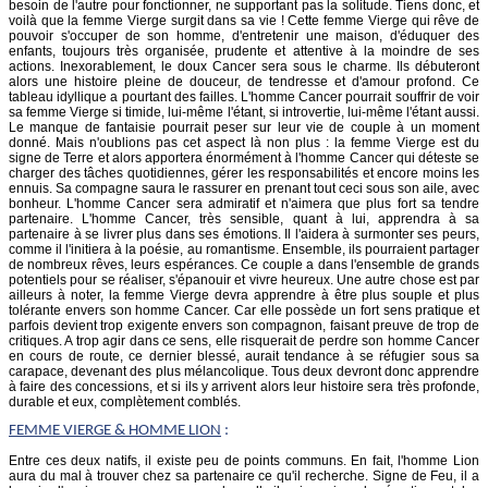
besoin de l'autre pour fonctionner, ne supportant pas la solitude. Tiens donc, et
voilà que la femme Vierge surgit dans sa vie ! Cette femme Vierge qui rêve de
pouvoir s'occuper de son homme, d'entretenir une maison, d'éduquer des
enfants, toujours très organisée, prudente et attentive à la moindre de ses
actions. Inexorablement, le doux Cancer sera sous le charme. Ils débuteront
alors une histoire pleine de douceur, de tendresse et d'amour profond. Ce
tableau idyllique a pourtant des failles. L'homme Cancer pourrait souffrir de voir
sa femme Vierge si timide, lui-même l'étant, si introvertie, lui-même l'étant aussi.
Le manque de fantaisie pourrait peser sur leur vie de couple à un moment
donné. Mais n'oublions pas cet aspect là non plus : la femme Vierge est du
signe de Terre et alors apportera énormément à l'homme Cancer qui déteste se
charger des tâches quotidiennes, gérer les responsabilités et encore moins les
ennuis. Sa compagne saura le rassurer en prenant tout ceci sous son aile, avec
bonheur. L'homme Cancer sera admiratif et n'aimera que plus fort sa tendre
partenaire. L'homme Cancer, très sensible, quant à lui, apprendra à sa
partenaire à se livrer plus dans ses émotions. Il l'aidera à surmonter ses peurs,
comme il l'initiera à la poésie, au romantisme. Ensemble, ils pourraient partager
de nombreux rêves, leurs espérances. Ce couple a dans l'ensemble de grands
potentiels pour se réaliser, s'épanouir et vivre heureux. Une autre chose est par
ailleurs à noter, la femme Vierge devra apprendre à être plus souple et plus
tolérante envers son homme Cancer. Car elle possède un fort sens pratique et
parfois devient trop exigente envers son compagnon, faisant preuve de trop de
critiques. A trop agir dans ce sens, elle risquerait de perdre son homme Cancer
en cours de route, ce dernier blessé, aurait tendance à se réfugier sous sa
carapace, devenant des plus mélancolique. Tous deux devront donc apprendre
à faire des concessions, et si ils y arrivent alors leur histoire sera très profonde,
durable et eux, complètement comblés.
FEMME
VIERGE
& HOMME LION
:
Entre ces deux natifs, il existe peu de points communs. En fait, l'homme Lion
aura du mal à trouver chez sa partenaire ce qu'il recherche. Signe de Feu, il a