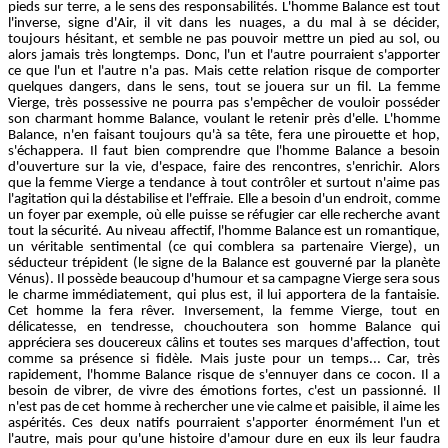
pieds sur terre, a le sens des responsabilités. L'homme Balance est tout
l'inverse, signe d'Air, il vit dans les nuages, a du mal à se décider,
toujours hésitant, et semble ne pas pouvoir mettre un pied au sol, ou
alors jamais très longtemps. Donc, l'un et l'autre pourraient s'apporter
ce que l'un et l'autre n'a pas. Mais cette relation risque de comporter
quelques dangers, dans le sens, tout se jouera sur un fil. La femme
Vierge, très possessive ne pourra pas s'empêcher de vouloir posséder
son charmant homme Balance, voulant le retenir près d'elle. L'homme
Balance, n'en faisant toujours qu'à sa tête, fera une pirouette et hop,
s'échappera. Il faut bien comprendre que l'homme Balance a besoin
d'ouverture sur la vie, d'espace, faire des rencontres, s'enrichir. Alors
que la femme Vierge a tendance à tout contrôler et surtout n'aime pas
l'agitation qui la déstabilise et l'effraie. Elle a besoin d'un endroit, comme
un foyer par exemple, où elle puisse se réfugier car elle recherche avant
tout la sécurité. Au niveau affectif, l'homme Balance est un romantique,
un véritable sentimental (ce qui comblera sa partenaire Vierge), un
séducteur trépident (le signe de la Balance est gouverné par la planète
Vénus). Il possède beaucoup d'humour et sa campagne Vierge sera sous
le charme immédiatement, qui plus est, il lui apportera de la fantaisie.
Cet homme la fera rêver. Inversement, la femme Vierge, tout en
délicatesse, en tendresse, chouchoutera son homme Balance qui
appréciera ses doucereux câlins et toutes ses marques d'affection, tout
comme sa présence si fidèle. Mais juste pour un temps... Car, très
rapidement, l'homme Balance risque de s'ennuyer dans ce cocon. Il a
besoin de vibrer, de vivre des émotions fortes, c'est un passionné. Il
n'est pas de cet homme à rechercher une vie calme et paisible, il aime les
aspérités. Ces deux natifs pourraient s'apporter énormément l'un et
l'autre, mais pour qu'une histoire d'amour dure en eux ils leur faudra