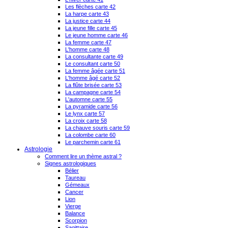
Les flèches carte 42
La harpe carte 43
La justice carte 44
La jeune fille carte 45
Le jeune homme carte 46
La femme carte 47
L'homme carte 48
La consultante carte 49
Le consultant carte 50
La femme âgée carte 51
L'homme âgé carte 52
La flûte brisée carte 53
La campagne carte 54
L'automne carte 55
La pyramide carte 56
Le lynx carte 57
La croix carte 58
La chauve souris carte 59
La colombe carte 60
Le parchemin carte 61
Astrologie
Comment lire un thème astral ?
Signes astrologiques
Bélier
Taureau
Gémeaux
Cancer
Lion
Vierge
Balance
Scorpion
Sagittaire