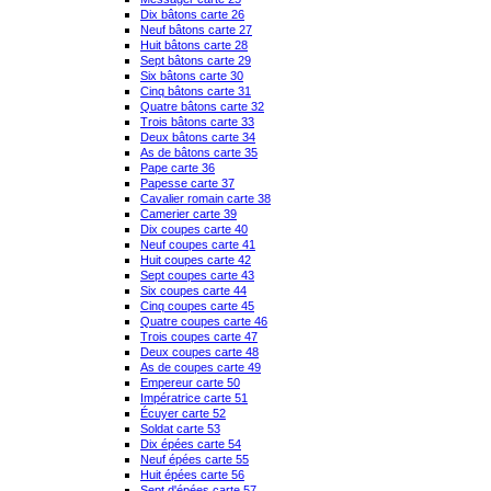
Dix bâtons carte 26
Neuf bâtons carte 27
Huit bâtons carte 28
Sept bâtons carte 29
Six bâtons carte 30
Cinq bâtons carte 31
Quatre bâtons carte 32
Trois bâtons carte 33
Deux bâtons carte 34
As de bâtons carte 35
Pape carte 36
Papesse carte 37
Cavalier romain carte 38
Camerier carte 39
Dix coupes carte 40
Neuf coupes carte 41
Huit coupes carte 42
Sept coupes carte 43
Six coupes carte 44
Cinq coupes carte 45
Quatre coupes carte 46
Trois coupes carte 47
Deux coupes carte 48
As de coupes carte 49
Empereur carte 50
Impératrice carte 51
Écuyer carte 52
Soldat carte 53
Dix épées carte 54
Neuf épées carte 55
Huit épées carte 56
Sept d'épées carte 57