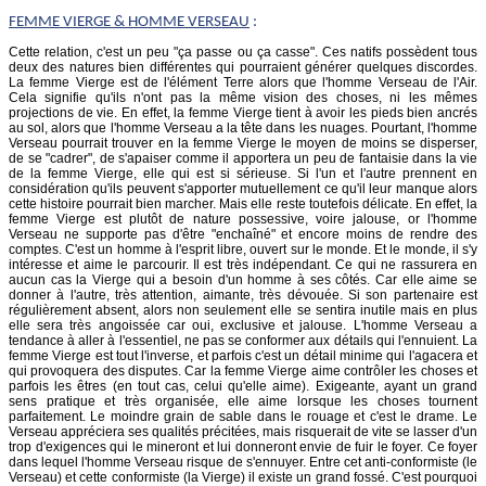
FEMME
VIERGE
& HOMME VERSEAU
:
Cette relation, c'est un peu "ça passe ou ça casse". Ces natifs possèdent tous
deux des natures bien différentes qui pourraient générer quelques discordes.
La femme Vierge est de l'élément Terre alors que l'homme Verseau de l'Air.
Cela signifie qu'ils n'ont pas la même vision des choses, ni les mêmes
projections de vie. En effet, la femme Vierge tient à avoir les pieds bien ancrés
au sol, alors que l'homme Verseau a la tête dans les nuages. Pourtant, l'homme
Verseau pourrait trouver en la femme Vierge le moyen de moins se disperser,
de se "cadrer", de s'apaiser comme il apportera un peu de fantaisie dans la vie
de la femme Vierge, elle qui est si sérieuse. Si l'un et l'autre prennent en
considération qu'ils peuvent s'apporter mutuellement ce qu'il leur manque alors
cette histoire pourrait bien marcher. Mais elle reste toutefois délicate. En effet, la
femme Vierge est plutôt de nature possessive, voire jalouse, or l'homme
Verseau ne supporte pas d'être "enchaîné" et encore moins de rendre des
comptes. C'est un homme à l'esprit libre, ouvert sur le monde. Et le monde, il s'y
intéresse et aime le parcourir. Il est très indépendant. Ce qui ne rassurera en
aucun cas la Vierge qui a besoin d'un homme à ses côtés. Car elle aime se
donner à l'autre, très attention, aimante, très dévouée. Si son partenaire est
régulièrement absent, alors non seulement elle se sentira inutile mais en plus
elle sera très angoissée car oui, exclusive et jalouse. L'homme Verseau a
tendance à aller à l'essentiel, ne pas se conformer aux détails qui l'ennuient. La
femme Vierge est tout l'inverse, et parfois c'est un détail minime qui l'agacera et
qui provoquera des disputes. Car la femme Vierge aime contrôler les choses et
parfois les êtres (en tout cas, celui qu'elle aime). Exigeante, ayant un grand
sens pratique et très organisée, elle aime lorsque les choses tournent
parfaitement. Le moindre grain de sable dans le rouage et c'est le drame. Le
Verseau appréciera ses qualités précitées, mais risquerait de vite se lasser d'un
trop d'exigences qui le mineront et lui donneront envie de fuir le foyer. Ce foyer
dans lequel l'homme Verseau risque de s'ennuyer. Entre cet anti-conformiste (le
Verseau) et cette conformiste (la Vierge) il existe un grand fossé. C'est pourquoi