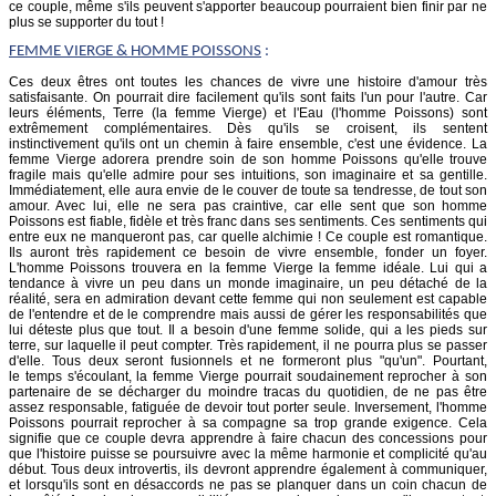
ce couple, même s'ils peuvent s'apporter beaucoup pourraient bien finir par ne
plus se supporter du tout !
FEMME
VIERGE
& HOMME POISSONS
:
Ces deux êtres ont toutes les chances de vivre une histoire d'amour très
satisfaisante. On pourrait dire facilement qu'ils sont faits l'un pour l'autre. Car
leurs éléments, Terre (la femme Vierge) et l'Eau (l'homme Poissons) sont
extrêmement complémentaires. Dès qu'ils se croisent, ils sentent
instinctivement qu'ils ont un chemin à faire ensemble, c'est une évidence. La
femme Vierge adorera prendre soin de son homme Poissons qu'elle trouve
fragile mais qu'elle admire pour ses intuitions, son imaginaire et sa gentille.
Immédiatement, elle aura envie de le couver de toute sa tendresse, de tout son
amour. Avec lui, elle ne sera pas craintive, car elle sent que son homme
Poissons est fiable, fidèle et très franc dans ses sentiments. Ces sentiments qui
entre eux ne manqueront pas, car quelle alchimie ! Ce couple est romantique.
Ils auront très rapidement ce besoin de vivre ensemble, fonder un foyer.
L'homme Poissons trouvera en la femme Vierge la femme idéale. Lui qui a
tendance à vivre un peu dans un monde imaginaire, un peu détaché de la
réalité, sera en admiration devant cette femme qui non seulement est capable
de l'entendre et de le comprendre mais aussi de gérer les responsabilités que
lui déteste plus que tout. Il a besoin d'une femme solide, qui a les pieds sur
terre, sur laquelle il peut compter. Très rapidement, il ne pourra plus se passer
d'elle. Tous deux seront fusionnels et ne formeront plus "qu'un". Pourtant,
le temps s'écoulant, la femme Vierge pourrait soudainement reprocher à son
partenaire de se décharger du moindre tracas du quotidien, de ne pas être
assez responsable, fatiguée de devoir tout porter seule. Inversement, l'homme
Poissons pourrait reprocher à sa compagne sa trop grande exigence. Cela
signifie que ce couple devra apprendre à faire chacun des concessions pour
que l'histoire puisse se poursuivre avec la même harmonie et complicité qu'au
début. Tous deux introvertis, ils devront apprendre également à communiquer,
et lorsqu'ils sont en désaccords ne pas se planquer dans un coin chacun de