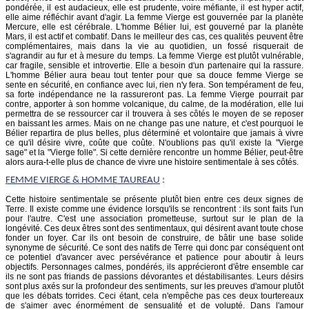
pondérée, il est audacieux, elle est prudente, voire méfiante, il est hyper actif,
elle aime réfléchir avant d'agir. La femme Vierge est gouvernée par la planète
Mercure, elle est cérébrale. L'homme Bélier lui, est gouverné par la planète
Mars, il est actif et combatif. Dans le meilleur des cas, ces qualités peuvent être
complémentaires, mais dans la vie au quotidien, un fossé risquerait de
s'agrandir au fur et à mesure du temps. La femme Vierge est plutôt vulnérable,
car fragile, sensible et introvertie. Elle a besoin d'un partenaire qui la rassure.
L'homme Bélier aura beau tout tenter pour que sa douce femme Vierge se
sente en sécurité, en confiance avec lui, rien n'y fera. Son tempérament de feu,
sa forte indépendance ne la rassureront pas. La femme Vierge pourrait par
contre, apporter à son homme volcanique, du calme, de la modération, elle lui
permettra de se ressourcer car il trouvera à ses côtés le moyen de se reposer
en baissant les armes. Mais on ne change pas une nature, et c'est pourquoi le
Bélier repartira de plus belles, plus déterminé et volontaire que jamais à vivre
ce qu'il désire vivre, coûte que coûte. N'oublions pas qu'il existe la "Vierge
sage" et la "Vierge folle". Si cette dernière rencontre un homme Bélier, peut-être
alors aura-t-elle plus de chance de vivre une histoire sentimentale à ses côtés.
FEMME
VIERGE
& HOMME TAUREAU
:
Cette histoire sentimentale se présente plutôt bien entre ces deux signes de
Terre. Il existe comme une évidence lorsqu'ils se rencontrent : ils sont faits l'un
pour l'autre. C'est une association prometteuse, surtout sur le plan de la
longévité. Ces deux êtres sont des sentimentaux, qui désirent avant toute chose
fonder un foyer. Car ils ont besoin de construire, de bâtir une base solide
synonyme de sécurité. Ce sont des natifs de Terre qui donc par conséquent ont
ce potentiel d'avancer avec persévérance et patience pour aboutir à leurs
objectifs. Personnages calmes, pondérés, ils apprécieront d'être ensemble car
ils ne sont pas friands de passions dévorantes et déstabilisantes. Leurs désirs
sont plus axés sur la profondeur des sentiments, sur les preuves d'amour plutôt
que les débats torrides. Ceci étant, cela n'empêche pas ces deux tourtereaux
de s'aimer avec énormément de sensualité et de volupté. Dans l'amour