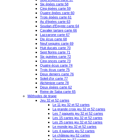
Six épées carte 58
Cinq épées carte 59
Quatre épées carte 60
Trois épées carte 61
As d'épées carte 63
Soudan d'Egypte carte 64
Cavalier tartare carte 66
Lazzarone carte 67
Dix écus carte 68
Neuf sequins carte 69
Huit ducats carte 70
Sept florins carte 71
Six guinées carte 72
Cinq onces carte 73
Quatre écus carte 74
Trois écus carte 75
Deux deniers carte 76
Soleil d'or carte 77
Alchimiste carte 78
Deux épées carte 62
Reine de Saba carte 65
Méthodes de tirage
Jeu 32 et 52 cartes
Le 11 jeu 32 et 52 cartes
La grande croix jeu 32 et 52 cartes
Les 7 paquets jeu 32 et 52 cartes
Les 15 cartes jeu 32 et 52 cartes
Les 25 cartes jeu 32 et 52 cartes
Le monde jeu 32 et 52 cartes
Les 4 paquets jeu 52 cartes
Le château jeu 52 cartes
L'horloge jeu 52 cartes