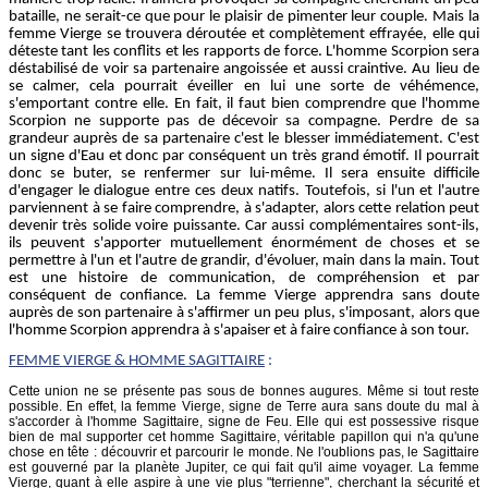
bataille, ne serait-ce que pour le plaisir de pimenter leur couple. Mais la
femme Vierge se trouvera déroutée et complètement effrayée, elle qui
déteste tant les conflits et les rapports de force. L'homme Scorpion sera
déstabilisé de voir sa partenaire angoissée et aussi craintive. Au lieu de
se calmer, cela pourrait éveiller en lui une sorte de véhémence,
s'emportant contre elle. En fait, il faut bien comprendre que l'homme
Scorpion ne supporte pas de décevoir sa compagne. Perdre de sa
grandeur auprès de sa partenaire c'est le blesser immédiatement. C'est
un signe d'Eau et donc par conséquent un très grand émotif. Il pourrait
donc se buter, se renfermer sur lui-même. Il sera ensuite difficile
d'engager le dialogue entre ces deux natifs. Toutefois, si l'un et l'autre
parviennent à se faire comprendre, à s'adapter, alors cette relation peut
devenir très solide voire puissante. Car aussi complémentaires sont-ils,
ils peuvent s'apporter mutuellement énormément de choses et se
permettre à l'un et l'autre de grandir, d'évoluer, main dans la main. Tout
est une histoire de communication, de compréhension et par
conséquent de confiance. La femme Vierge apprendra sans doute
auprès de son partenaire à s'affirmer un peu plus, s'imposant, alors que
l'homme Scorpion apprendra à s'apaiser et à faire confiance à son tour.
FEMME
VIERGE
& HOMME SAGITTAIRE
:
Cette union ne se présente pas sous de bonnes augures. Même si tout reste
possible. En effet, la femme Vierge, signe de Terre aura sans doute du mal à
s'accorder à l'homme Sagittaire, signe de Feu. Elle qui est possessive risque
bien de mal supporter cet homme Sagittaire, véritable papillon qui n'a qu'une
chose en tête : découvrir et parcourir le monde. Ne l'oublions pas, le Sagittaire
est gouverné par la planète Jupiter, ce qui fait qu'il aime voyager. La femme
Vierge, quant à elle aspire à une vie plus "terrienne", cherchant la sécurité et