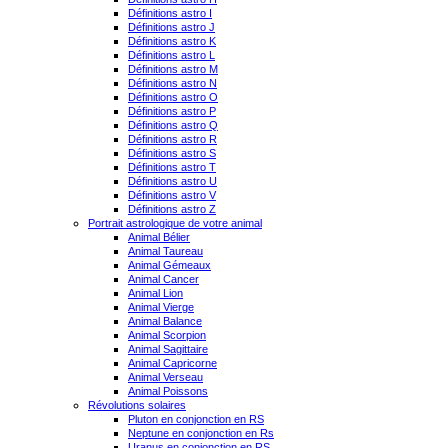
Définitions astro I
Définitions astro J
Définitions astro K
Définitions astro L
Définitions astro M
Définitions astro N
Définitions astro O
Définitions astro P
Définitions astro Q
Définitions astro R
Définitions astro S
Définitions astro T
Définitions astro U
Définitions astro V
Définitions astro Z
Portrait astrologique de votre animal
Animal Bélier
Animal Taureau
Animal Gémeaux
Animal Cancer
Animal Lion
Animal Vierge
Animal Balance
Animal Scorpion
Animal Sagittaire
Animal Capricorne
Animal Verseau
Animal Poissons
Révolutions solaires
Pluton en conjonction en RS
Neptune en conjonction en Rs
Uranus en conjonction en RS