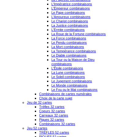
L'Impératrice combinaisons
L'Empereur combinaisons
Le Pape combinaisons
L'Amoureux combinaisons
Le Chariot combinaisons
La Justice combinaisons
L'Ermite combinaisons
La Roue de la Fortune combinaisons
La Force combinaisons
Le Pendu combinaisons
La Mort combinaisons
La Tempérance combinaisons
Le Diable combinaisons
La Tour ou la Maison de Dieu
combinaisons
L'Étoile combinaisons
La Lune combinaisons
Le Soleil combinaisons
Le Jugement combinaisons
Le Monde combinaisons
Le Fou ou le Mat combinaisons
Combinaisons de cartes numérales
Choix de la carte sujet
Jeu de 32 cartes
Trèfles 32 cartes
Coeurs 32 cartes
Carreaux 32 cartes
Piques 32 cartes
Combinaisons 32 cartes
Jeu 52 cartes
TRÈFLES 52 cartes
PIQUES 52 cartes