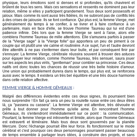
physique, leurs émotions sont si denses et si profondes, qu'ils chavirent et
brûlent de tous les sens. Mais ces sensations et ressentis ne dominent pas leur
relation, même si elles y participent grandement. Tous deux sont possessifs et
jaloux. Mais comme ils sont aussi très fidèles, ils ne subiront pas de conflits liés
à des crises de jalousie. Ils se font confiance. Qui plus est, la femme Vierge, met
généralement du temps à se confier, à se livrer et à faire confiance à un
partenaire, mais en face d'elle, se trouve l'homme Taureau qui lui est d'une
patience infinie. Dès lors que la femme Vierge se sent à l'aise, alors elle
comblera l'homme Taureau de mille attentions. Elle s'amusera parfois à passer
de la "Vierge sage" à la "Vierge folle" qui apportera un peu de piment à ce
couple qui vit plutôt une vie calme et routinière. A ce sujet, l'un et l'autre devront
être attentifs à ne pas s'enfermer dans leur bulle, et par conséquent finir par
s'ennuyer. La femme Vierge, cérébrale réussira souvent à trouver des astuces
pour égayer leur relation, comme l'homme Taureau, très sensuel, saura jouer
sur les aspects les plus virils, "gentleman" pour combler sa princesse. Ces deux
natifs ont donc toutes les chances de réussir une très belle histoire d'amour.
Une union qui probablement durera dans le temps, qui plus est, se renforcera
aussi avec le temps. Il existera un très bel équilibre et une très douce harmonie
dans cette relation affective.
FEMME
VIERGE
& HOMME GÉMEAUX
:
Malgré des différences évidentes entre ces deux signes, ils pourraient bien
nous surprendre ! En fait ça sera un peu la roulette russe entre ces deux êtres
là, ça "passera ou cassera". La femme Vierge est attentive, très dévouée et
prête à tout donner pour l'homme qu'elle aime. En rencontrant l'homme
Gémeaux, ils s'entendront immédiatement sur ce point : la communication.
Pourtant, la femme Vierge est introvertie et timide, alors que l'homme Gémeaux
est extraverti et téméraire. Mais tous deux sont gouvernés par la planète
Mercure. Donc l'échange pourrait être leur force. Ils fonctionnent sur le mode
cérébral et c'est pourquoi ces deux personnages pourraient passer beaucoup
de temps ensemble à partager leurs idées, à construire des projets, et sans