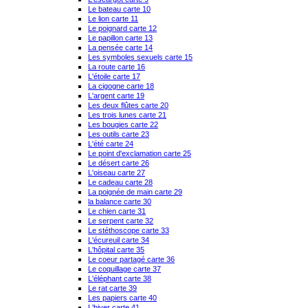
Le bateau carte 10
Le lion carte 11
Le poignard carte 12
Le papillon carte 13
La pensée carte 14
Les symboles sexuels carte 15
La route carte 16
L'étoile carte 17
La cigogne carte 18
L'argent carte 19
Les deux flûtes carte 20
Les trois lunes carte 21
Les bougies carte 22
Les outils carte 23
L'été carte 24
Le point d'exclamation carte 25
Le désert carte 26
L'oiseau carte 27
Le cadeau carte 28
La poignée de main carte 29
la balance carte 30
Le chien carte 31
Le serpent carte 32
Le stéthoscope carte 33
L'écureuil carte 34
L'hôpital carte 35
Le coeur partagé carte 36
Le coquillage carte 37
L'éléphant carte 38
Le rat carte 39
Les papiers carte 40
L'hiver carte 41