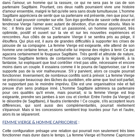
dans l'amour, un homme qui la rassure, ce qui ne sera pas le cas de son
partenaire Sagittaire. Pourtant, ces deux natifs pourraient vivre une histoire
d'amour ensemble, malgré le fait qu'elle sera sans doute tumultueuse. L'homme
Sagittaire appréciera de sentir que sa partenaire est présente, rien que pour lui,
fidèle, il sait pouvoir compter sur elle. Son égo gonflera de savoir cette douce et
tendresse Vierge l'aimer avec autant de dévotion, d'un amour absolu. Mais le
hic : il finira par s'ennuyer. C'est un passionné, un homme rayonnant, très
optimiste, positif et ouvert sur la vie et sur les nouvelles expériences et
rencontres. Aux côtés de sa partenaire Vierge il se sentira pris au piège, il
étouffera. Qui plus est, il aura de grandes difficultés à supporter les crises de
jalousie de sa compagne. La femme Vierge est exigeante, elle attend de son
homme une certaine tenue, et surtout elle lui impose des règles à tenir. Ce qui
agacera certainement le fougueux Sagittaire. Très gentil et altruiste de nature,
l'homme Sagittaire tentera de contaminer sa compagne à la légèreté, à la
fantaisie, lui expliquant que tout contrôler n'est pas utile, nécessaire et encore
moins dans un couple. Il essaiera comme il le pourra de l'apprivoiser, car il ne
supporte pas de la voir malheureuse. S'il y parvient, alors ce couple pourrait
fonctionner. Inversement, de nombreux conflits sont à prévoir. La femme Vierge
se préoccupe beaucoup des tâches du quotidien, elle aime que tout soit parfait,
ne supportant pas le moindre imprévu. Elle est une organisatrice née et fait
preuve d'un sens pratique inné. L'homme Sagittaire admirera sa partenaire
pour ces qualités qu'il envie, mais pourrait, si la femme Vierge est trop
exigeante, prendre ses jambes à son cou et s'enfuir. Entre l'ordre (la Vierge) et
le désordre (le Sagittaire), il faudra s'entendre ! Ce couple, s'ils acceptent leurs
différences, qui sont aussi des complémentarités, pourrait réellement
s'épanouir. Mais si les concessions semblent trop lourdes pour l'un et l'autre,
alors ils se sépareront.
FEMME
VIERGE
& HOMME CAPRICORNE
:
Cette configuration présage une relation qui pourrait non seulement très bien
fonctionner mais durer dans le temps. La femme Vierge et l'homme Capricorne