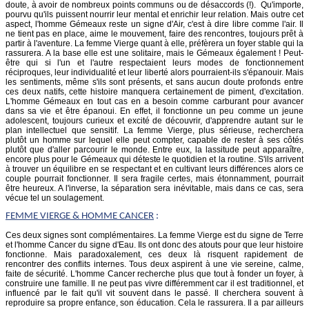
doute, à avoir de nombreux points communs ou de désaccords (!). Qu'importe,
pourvu qu'ils puissent nourrir leur mental et enrichir leur relation. Mais outre cet
aspect, l'homme Gémeaux reste un signe d'Air, c'est à dire libre comme l'air. Il
ne tient pas en place, aime le mouvement, faire des rencontres, toujours prêt à
partir à l'aventure. La femme Vierge quant à elle, préfèrera un foyer stable qui la
rassurera. A la base elle est une solitaire, mais le Gémeaux également ! Peut-
être qui si l'un et l'autre respectaient leurs modes de fonctionnement
réciproques, leur individualité et leur liberté alors pourraient-ils s'épanouir. Mais
les sentiments, même s'ils sont présents, et sans aucun doute profonds entre
ces deux natifs, cette histoire manquera certainement de piment, d'excitation.
L'homme Gémeaux en tout cas en a besoin comme carburant pour avancer
dans sa vie et être épanoui. En effet, il fonctionne un peu comme un jeune
adolescent, toujours curieux et excité de découvrir, d'apprendre autant sur le
plan intellectuel que sensitif. La femme Vierge, plus sérieuse, recherchera
plutôt un homme sur lequel elle peut compter, capable de rester à ses côtés
plutôt que d'aller parcourir le monde. Entre eux, la lassitude peut apparaître,
encore plus pour le Gémeaux qui déteste le quotidien et la routine. S'ils arrivent
à trouver un équilibre en se respectant et en cultivant leurs différences alors ce
couple pourrait fonctionner. Il sera fragile certes, mais étonnamment, pourrait
être heureux. A l'inverse, la séparation sera inévitable, mais dans ce cas, sera
vécue tel un soulagement.
FEMME
VIERGE
& HOMME CANCER
:
Ces deux signes sont complémentaires. La femme Vierge est du signe de Terre
et l'homme Cancer du signe d'Eau. Ils ont donc des atouts pour que leur histoire
fonctionne. Mais paradoxalement, ces deux là risquent rapidement de
rencontrer des conflits internes. Tous deux aspirent à une vie sereine, calme,
faite de sécurité. L'homme Cancer recherche plus que tout à fonder un foyer, à
construire une famille. Il ne peut pas vivre différemment car il est traditionnel, et
influencé par le fait qu'il vit souvent dans le passé. Il cherchera souvent à
reproduire sa propre enfance, son éducation. Cela le rassurera. Il a par ailleurs