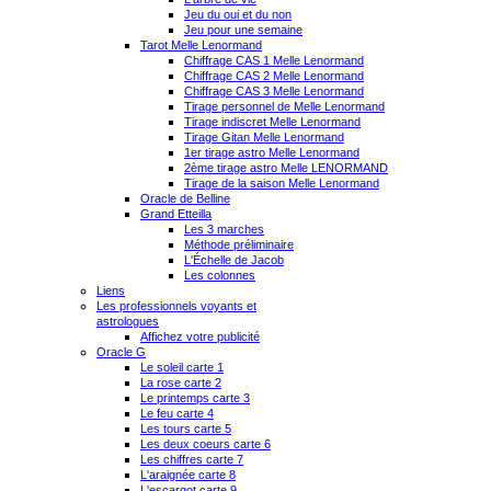
Jeu du oui et du non
Jeu pour une semaine
Tarot Melle Lenormand
Chiffrage CAS 1 Melle Lenormand
Chiffrage CAS 2 Melle Lenormand
Chiffrage CAS 3 Melle Lenormand
Tirage personnel de Melle Lenormand
Tirage indiscret Melle Lenormand
Tirage Gitan Melle Lenormand
1er tirage astro Melle Lenormand
2ème tirage astro Melle LENORMAND
Tirage de la saison Melle Lenormand
Oracle de Belline
Grand Etteilla
Les 3 marches
Méthode préliminaire
L'Échelle de Jacob
Les colonnes
Liens
Les professionnels voyants et
astrologues
Affichez votre publicité
Oracle G
Le soleil carte 1
La rose carte 2
Le printemps carte 3
Le feu carte 4
Les tours carte 5
Les deux coeurs carte 6
Les chiffres carte 7
L'araignée carte 8
L'escargot carte 9