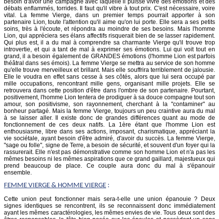
besoin d'avoir une campagne avec laquelle il puisse vivre des émotions et des
débats enflammés, torrides. Il faut qu'il vibre à tout prix. C'est nécessaire, voire
vital. La femme Vierge, dans un premier temps pourrait apporter à son
partenaire Lion, toute l'attention qu'il aime qu'on lui porte. Elle sera a ses petits
soins, très à l'écoute, et répondra au moindre de ses besoins. Mais l'homme
Lion, qui appréciera ses élans affectifs risquerait bien de se lasser rapidement.
Qui plus est, il a du mal à comprendre sa charmante Vierge qu'il trouve trop
introvertie, et qui a tant de mal à exprimer ses émotions. Lui qui voit tout en
grand, il a besoin également de GRANDES émotions (l'homme Lion est parfois
théâtral dans ses émois). La femme Vierge se mettra au service de son homme
qu'elle trouve merveilleux et brillant. Mais elle souffrira terriblement de jalousie.
Elle le voudra en effet sans cesse à ses côtés, alors que lui sera occupé par
mille occupations, rencontrant mille gens, organisant mille projets. Elle se
retrouvera dans cette position d'être dans l'ombre de son partenaire. Pourtant,
positivement, l'homme Lion tentera de prodiguer à sa douce compagne tout son
amour, son positivisme, son rayonnement, cherchant à la "contaminer" au
bonheur partagé. Mais la femme Vierge, toujours un peu craintive aura du mal
à se laisser aller. Il existe donc de grandes différences quant au mode de
fonctionnement de ces deux natifs. La 1ère étant que l'homme Lion est
enthousiasme, libre dans ses actions, imposant, charismatique, appréciant la
vie sociétale, ayant besoin d'être admiré, d'avoir du succès. La femme Vierge,
"sage ou folle", signe de Terre, a besoin de sécurité, et souvent d'un foyer qui la
rassurerait. Elle n'est pas démonstrative comme son homme Lion et n'a pas les
mêmes besoins ni les mêmes aspirations que ce grand gaillard, majestueux qui
prend beaucoup de place. Ce couple aura donc du mal à s'épanouir
ensemble.
FEMME
VIERGE
& HOMME VIERGE
:
Cette union peut fonctionner mais sera-t-elle une union épanouie ? Deux
signes identiques se rencontrent, ils se reconnaissent donc immédiatement
ayant les mêmes caractérologies, les mêmes envies de vie. Tous deux sont des