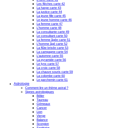
Les flèches carte 42
La harpe carte 43
La justice carte 44
La jeune fille carte 45
Le jeune homme carte 46
La femme carte 47
L'homme carte 48
La consultante carte 49
Le consultant carte 50
La femme âgée carte 51
L'homme âgé carte 52
La flûte brisée carte 53
La campagne carte 54
L'automne carte 55
La pyramide carte 56
Le lynx carte 57
La croix carte 58
La chauve souris carte 59
La colombe carte 60
Le parchemin carte 61
Astrologie
Comment lire un thème astral ?
Signes astrologiques
Bélier
Taureau
Gémeaux
Cancer
Lion
Vierge
Balance
Scorpion
Sagittaire