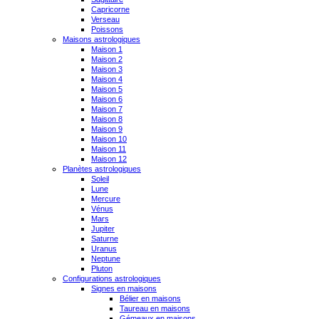
Capricorne
Verseau
Poissons
Maisons astrologiques
Maison 1
Maison 2
Maison 3
Maison 4
Maison 5
Maison 6
Maison 7
Maison 8
Maison 9
Maison 10
Maison 11
Maison 12
Planètes astrologiques
Soleil
Lune
Mercure
Vénus
Mars
Jupiter
Saturne
Uranus
Neptune
Pluton
Configurations astrologiques
Signes en maisons
Bélier en maisons
Taureau en maisons
Gémeaux en maisons