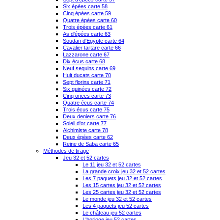
Six épées carte 58
Cinq épées carte 59
Quatre épées carte 60
Trois épées carte 61
As d'épées carte 63
Soudan d'Egypte carte 64
Cavalier tartare carte 66
Lazzarone carte 67
Dix écus carte 68
Neuf sequins carte 69
Huit ducats carte 70
Sept florins carte 71
Six guinées carte 72
Cinq onces carte 73
Quatre écus carte 74
Trois écus carte 75
Deux deniers carte 76
Soleil d'or carte 77
Alchimiste carte 78
Deux épées carte 62
Reine de Saba carte 65
Méthodes de tirage
Jeu 32 et 52 cartes
Le 11 jeu 32 et 52 cartes
La grande croix jeu 32 et 52 cartes
Les 7 paquets jeu 32 et 52 cartes
Les 15 cartes jeu 32 et 52 cartes
Les 25 cartes jeu 32 et 52 cartes
Le monde jeu 32 et 52 cartes
Les 4 paquets jeu 52 cartes
Le château jeu 52 cartes
L'horloge jeu 52 cartes