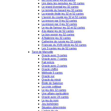
Lire dans les pensées jeu 32 cartes
Le grand éventail jeu 32 cartes
Le temple du hasard jeu 32 cartes
La grande étoile jeu 32 et 52 cartes
L'avenir du couple jeu 32 et 52 cartes
La preuve par 9 jeu 52 cartes
La preuve par 4 jeu 32 cartes
Le jeu de l'amour jeu 32 et 52 cartes
A la gitane jeu de 52 cartes
Le bon espoir jeu 52 cartes
A l'italienne jeu 32 cartes
Catherine de russie jeu 32 cartes
Français du XVIII siècle jeu 52 cartes
Les 3 cartes jeu de 52 cartes
Tarot de Marseille
Oracle avec 3 cartes
Oracle avec 7 cartes
Fait précis
Oracle avec 2 cartes
Oracle chiffré
Méthode 5 cartes
Oracle sur
Oracle du miroir
Étoile de Salomon
La croix celtique
Le jeu des 12 cartes
Une affaire particulière
Oracle avec 24 cartes
Le jeu du nom
Jeu bohémien
Situation déterminée
L'arbre de vie