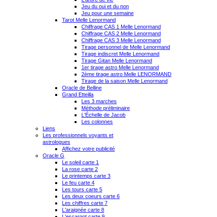
Jeu du oui et du non
Jeu pour une semaine
Tarot Melle Lenormand
Chiffrage CAS 1 Melle Lenormand
Chiffrage CAS 2 Melle Lenormand
Chiffrage CAS 3 Melle Lenormand
Tirage personnel de Melle Lenormand
Tirage indiscret Melle Lenormand
Tirage Gitan Melle Lenormand
1er tirage astro Melle Lenormand
2ème tirage astro Melle LENORMAND
Tirage de la saison Melle Lenormand
Oracle de Belline
Grand Etteilla
Les 3 marches
Méthode préliminaire
L'Échelle de Jacob
Les colonnes
Liens
Les professionnels voyants et
astrologues
Affichez votre publicité
Oracle G
Le soleil carte 1
La rose carte 2
Le printemps carte 3
Le feu carte 4
Les tours carte 5
Les deux coeurs carte 6
Les chiffres carte 7
L'araignée carte 8
L'escargot carte 9