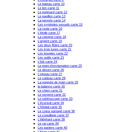
Le bateau carte 10
Le lion carte 11
Le poignard carte 12
Le papillon carte 13
La pensée carte 14
Les symboles sexuels carte 15
La route carte 16
L'étoile carte 17
La cigogne carte 18
L'argent carte 19
Les deux flûtes carte 20
Les trois lunes carte 21
Les bougies carte 22
Les outils carte 23
L'été carte 24
Le point d'exclamation carte 25
Le désert carte 26
L'oiseau carte 27
Le cadeau carte 28
La poignée de main carte 29
la balance carte 30
Le chien carte 31
Le serpent carte 32
Le stéthoscope carte 33
L'écureuil carte 34
L'hôpital carte 35
Le coeur partagé carte 36
Le coquillage carte 37
L'éléphant carte 38
Le rat carte 39
Les papiers carte 40
L'hiver carte 41