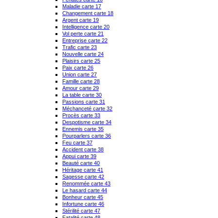
Maladie carte 17
Changement carte 18
Argent carte 19
Intelligence carte 20
Vol perte carte 21
Entreprise carte 22
Trafic carte 23
Nouvelle carte 24
Plaisirs carte 25
Paix carte 26
Union carte 27
Famille carte 28
Amour carte 29
La table carte 30
Passions carte 31
Méchanceté carte 32
Procès carte 33
Despotisme carte 34
Ennemis carte 35
Pourparlers carte 36
Feu carte 37
Accident carte 38
Appui carte 39
Beauté carte 40
Héritage carte 41
Sagesse carte 42
Renommée carte 43
Le hasard carte 44
Bonheur carte 45
Infortune carte 46
Stérilité carte 47
Fatalité carte 48