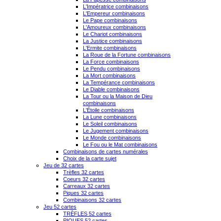
L'Impératrice combinaisons
L'Empereur combinaisons
Le Pape combinaisons
L'Amoureux combinaisons
Le Chariot combinaisons
La Justice combinaisons
L'Ermite combinaisons
La Roue de la Fortune combinaisons
La Force combinaisons
Le Pendu combinaisons
La Mort combinaisons
La Tempérance combinaisons
Le Diable combinaisons
La Tour ou la Maison de Dieu
combinaisons
L'Étoile combinaisons
La Lune combinaisons
Le Soleil combinaisons
Le Jugement combinaisons
Le Monde combinaisons
Le Fou ou le Mat combinaisons
Combinaisons de cartes numérales
Choix de la carte sujet
Jeu de 32 cartes
Trèfles 32 cartes
Coeurs 32 cartes
Carreaux 32 cartes
Piques 32 cartes
Combinaisons 32 cartes
Jeu 52 cartes
TRÈFLES 52 cartes
PIQUES 52 cartes