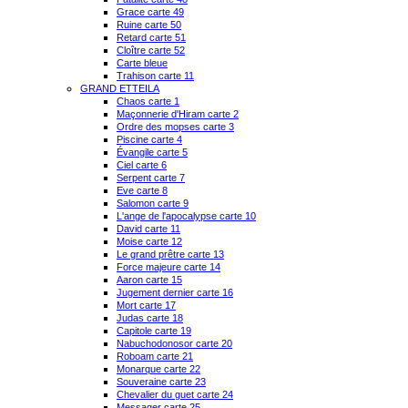
Grace carte 49
Ruine carte 50
Retard carte 51
Cloître carte 52
Carte bleue
Trahison carte 11
GRAND ETTEILA
Chaos carte 1
Maçonnerie d'Hiram carte 2
Ordre des mopses carte 3
Piscine carte 4
Évangile carte 5
Ciel carte 6
Serpent carte 7
Eve carte 8
Salomon carte 9
L'ange de l'apocalypse carte 10
David carte 11
Moise carte 12
Le grand prêtre carte 13
Force majeure carte 14
Aaron carte 15
Jugement dernier carte 16
Mort carte 17
Judas carte 18
Capitole carte 19
Nabuchodonosor carte 20
Roboam carte 21
Monarque carte 22
Souveraine carte 23
Chevalier du guet carte 24
Messager carte 25