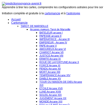
Apprendre à tirer les cartes, comprendre les configurations astrales pour lire son 
Initiation complète et gratuite à la
cartomancie
et à
l'astrologie
Accueil
Cartomancie
TAROT DE MARSEILLE
Arcanes majeurs Tarot de Marseille
BATELEUR arcane I
PAPESSE arcane II
IMPÉRATRICE - Arcane III
EMPEREUR - Arcane IV
PAPE Arcane V
AMOUREUX Arcane VI
CHARIOT Arcane VII
JUSTICE Arcane VIII
ERMITE Arcane IX
ROUE DE LA FORTUNE Arcane X
FORCE Arcane XI
PENDU Arcane XII
MORT Arcane XIII
TEMPÉRANCE Arcane XIV
DIABLE Arcane XV
TOUR OU MAISON DE DIEU Arcane
XVI
ETOILE Arcane XVII
LUNE Arcane XVIII
SOLEIL Arcane XIX
JUGEMENT Arcane XX
MONDE Arcane XXI
FOU ou LE MAT Arcane O