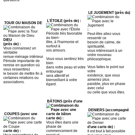
LE JUGEMENT (près du)
L'ÉTOILE (près de) :
TOUR OU MAISON DE
:
Période très favorable
Peut-être allez-vous
au bien-
ressentir ce
DIEU
être, à l'harmonie et
besoin de calme, de
(près de) :
surtout à
spiritualité,
Vous connaissez un
vos amours.
vous intéressant à un
véritable
ordre nouveau
remue-ménage intérieur.
Vous vous sentirez très
philosophique.
Période importante de
bien
remise en question où
Vous faites le point sur
dans votre peau et votre
vous ressentirez
votre
entourage
le besoin de mettre fin à
existence, que vous
sera attentif et
certaines relations ou
aimeriez plus
bienveillant à votre
associations.
paisible, plus en phase
égard.
avec celui
ou celle que vous êtes.
BÂTONS (près d'une
DENIERS (accompagné
COUPES (avec une
carte de) :
Vous êtes dans une
phase de
d'une carte de) :
carte de) :
commencement de
Il est tout à fait possible
Vous rencontrerez de
projet et