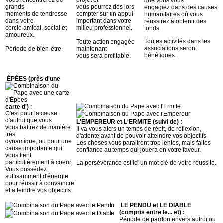
que vous vous
grands
vous pourrez dès lors
engagiez dans des causes
moments de tendresse
compter sur un appui
humanitaires où vous
dans votre
important dans votre
réussirez à obtenir des
cercle amical, social et
milieu professionnel.
fonds.
amoureux.
Toutes activités dans les
Toute action engagée
associations seront
Période de bien-être.
maintenant
bénéfiques.
vous sera profitable.
ÉPÉES (près d'une
carte d')
:
C'est pour la cause
d'autrui que vous
L'EMPEREUR et L'ERMITE (suivi de) :
vous battrez de manière
Il va vous alors un temps de répit, de réflexion,
très
d'attente avant de pouvoir atteindre vos objectifs.
dynamique, ou pour une
Les choses vous paraitront trop lentes, mais faites
cause importante qui
confiance au temps qui jouera en votre faveur.
vous tient
particulièrement à coeur.
La persévérance est ici un mot clé de votre réussite.
Vous possédez
suffisamment d'énergie
pour réussir à convaincre
et atteindre vos objectifs.
LE PENDU et LE DIABLE
(compris entre le... et) :
Période de pardon envers autrui ou