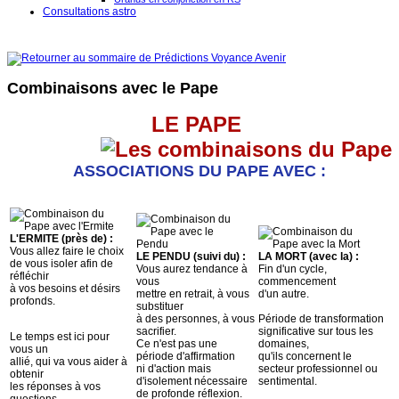
Consultations astro
Combinaisons avec le Pape
LE PAPE
ASSOCIATIONS DU PAPE AVEC :
L'ERMITE (près de) :
Vous allez faire le choix
LE PENDU (suivi du) :
LA MORT (avec la) :
de vous isoler afin de
Vous aurez tendance à
Fin d'un cycle,
réfléchir
vous
commencement
à vos besoins et désirs
mettre en retrait, à vous
d'un autre.
profonds.
substituer
à des personnes, à vous
Période de transformation
sacrifier.
significative sur tous les
Le temps est ici pour
Ce n'est pas une
domaines,
vous un
période d'affirmation
qu'ils concernent le
allié, qui va vous aider à
ni d'action mais
secteur professionnel ou
obtenir
d'isolement nécessaire
sentimental.
les réponses à vos
de profonde réflexion.
questions.