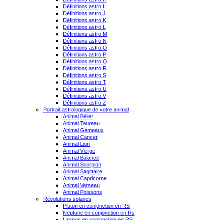
Définitions astro I
Définitions astro J
Définitions astro K
Définitions astro L
Définitions astro M
Définitions astro N
Définitions astro O
Définitions astro P
Définitions astro Q
Définitions astro R
Définitions astro S
Définitions astro T
Définitions astro U
Définitions astro V
Définitions astro Z
Portrait astrologique de votre animal
Animal Bélier
Animal Taureau
Animal Gémeaux
Animal Cancer
Animal Lion
Animal Vierge
Animal Balance
Animal Scorpion
Animal Sagittaire
Animal Capricorne
Animal Verseau
Animal Poissons
Révolutions solaires
Pluton en conjonction en RS
Neptune en conjonction en Rs
Uranus en conjonction en RS