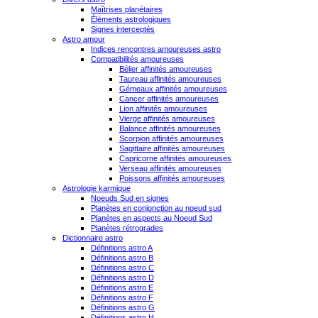
Maîtrises planétaires
Éléments astrologiques
Signes interceptés
Astro amour
Indices rencontres amoureuses astro
Compatibilités amoureuses
Bélier affinités amoureuses
Taureau affinités amoureuses
Gémeaux affinités amoureuses
Cancer affinités amoureuses
Lion affinités amoureuses
Vierge affinités amoureuses
Balance affinités amoureuses
Scorpion affinités amoureuses
Sagittaire affinités amoureuses
Capricorne affinités amoureuses
Verseau affinités amoureuses
Poissons affinités amoureuses
Astrologie karmique
Noeuds Sud en signes
Planètes en conjonction au noeud sud
Planètes en aspects au Noeud Sud
Planètes rétrogrades
Dictionnaire astro
Définitions astro A
Définitions astro B
Définitions astro C
Définitions astro D
Définitions astro E
Définitions astro F
Définitions astro G
Définitions astro H