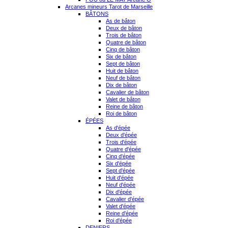
Arcanes mineurs Tarot de Marseille
BÂTONS
As de bâton
Deux de bâton
Trois de bâton
Quatre de bâton
Cinq de bâton
Six de bâton
Sept de bâton
Huit de bâton
Neuf de bâton
Dix de bâton
Cavalier de bâton
Valet de bâton
Reine de bâton
Roi de bâton
ÉPÉES
As d'épée
Deux d'épée
Trois d'épée
Quatre d'épée
Cinq d'épée
Six d'épée
Sept d'épée
Huit d'épée
Neuf d'épée
Dix d'épée
Cavalier d'épée
Valet d'épée
Reine d'épée
Roi d'épée
DENIERS