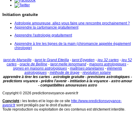
Initiation gratuite
Astrologie amoureuse, allez-vous faire une rencontre prochainement ?
Apprendre la cartomancie gratuitement
Apprendre l'astrologie gratuitement
Apprendre à lire les lignes de la main (chiromancie appelée également
chirologie)
tarot de Marseille
-
tarot le Grand Etteilla
-
tarot Egyptien
-
jeu 32 cartes
-
jeu 52
cartes
-
oracle de Belline
-
tarot melle lenormand
-
maisons astrologiques
-
signes en maisons astrologiques
-
maîtrises planétaires
-
éléments
astrologiques
-
méthode de tirage
-
révolution solaire
apprendre à tirer les cartes - astrologie gratuite - previsions astrologiques -
predictions voyance - prédire l'avenir - intitiation à la voyance - astro amour
- compatibilites amoureuses astro
Copyright © 2026 predictionsvoyance-avenir.fr
Copyright
:
les textes et le logo de ce site
http://www.predictionsvoyance-
avenir.fr
sont protégés par le droit d'auteur.
Toute reproduction ou exploitation de ces contenus est strictement interdite.