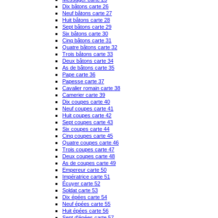
Dix bâtons carte 26
Neuf bâtons carte 27
Huit bâtons carte 28
Sept bâtons carte 29
Six bâtons carte 30
Cinq bâtons carte 31
Quatre bâtons carte 32
Trois bâtons carte 33
Deux bâtons carte 34
As de bâtons carte 35
Pape carte 36
Papesse carte 37
Cavalier romain carte 38
Camerier carte 39
Dix coupes carte 40
Neuf coupes carte 41
Huit coupes carte 42
Sept coupes carte 43
Six coupes carte 44
Cinq coupes carte 45
Quatre coupes carte 46
Trois coupes carte 47
Deux coupes carte 48
As de coupes carte 49
Empereur carte 50
Impératrice carte 51
Écuyer carte 52
Soldat carte 53
Dix épées carte 54
Neuf épées carte 55
Huit épées carte 56
Sept d'épées carte 57