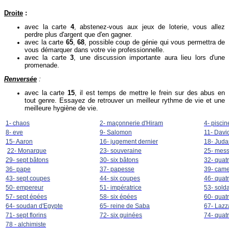
Droite
:
avec la carte
4
, abstenez-vous aux jeux de loterie, vous allez
perdre plus d'argent que d'en gagner.
avec la carte
65
,
68
, possible coup de génie qui vous permettra de
vous démarquer dans votre vie professionnelle.
avec la carte
3
, une discussion importante aura lieu lors d'une
promenade.
Renversée
:
avec la carte
15
, il est temps de mettre le frein sur des abus en
tout genre. Essayez de retrouver un meilleur rythme de vie et une
meilleure hygiène de vie.
1- chaos
2- maçonnerie d'Hiram
4- piscin
8- eve
9- Salomon
11- Davi
15- Aaron
16- jugement dernier
18- Juda
22- Monarque
23- souveraine
25- mes
29- sept bâtons
30- six bâtons
32- quat
36- pape
37- papesse
39- came
43- sept coupes
44- six coupes
46- quat
50- empereur
51- impératrice
53- solda
57- sept épées
58- six épées
60- quat
64- soudan d'Egypte
65- reine de Saba
67- Lazz
71- sept florins
72- six guinées
74- quat
78 - alchimiste