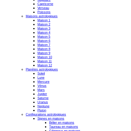
Capricorne
Verseau
Poissons
Maisons astrologiques
Maison 1
Maison 2
Maison 3
Maison 4
Maison 5
Maison 6
Maison 7
Maison 8
Maison 9
Maison 10
Maison 11
Maison 12
Planètes astrologiques
Soleil
Lune
Mercure
Vénus
Mars
Jupiter
Saturne
Uranus
Neptune
Pluton
Configurations astrologiques
Signes en maisons
Bélier en maisons
Taureau en maisons
Gémeaux en maisons