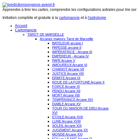
Apprendre à tirer les cartes, comprendre les configurations astrales pour lire son 
Initiation complète et gratuite à la
cartomancie
et à
l'astrologie
Accueil
Cartomancie
TAROT DE MARSEILLE
Arcanes majeurs Tarot de Marseille
BATELEUR arcane I
PAPESSE arcane II
IMPÉRATRICE - Arcane III
EMPEREUR - Arcane IV
PAPE Arcane V
AMOUREUX Arcane VI
CHARIOT Arcane VII
JUSTICE Arcane VIII
ERMITE Arcane IX
ROUE DE LA FORTUNE Arcane X
FORCE Arcane XI
PENDU Arcane XII
MORT Arcane XIII
TEMPÉRANCE Arcane XIV
DIABLE Arcane XV
TOUR OU MAISON DE DIEU Arcane
XVI
ETOILE Arcane XVII
LUNE Arcane XVIII
SOLEIL Arcane XIX
JUGEMENT Arcane XX
MONDE Arcane XXI
FOU ou LE MAT Arcane O