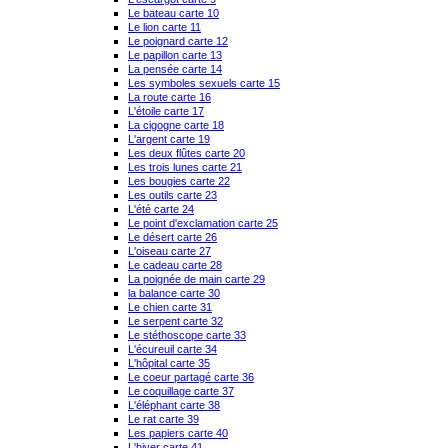
Le bateau carte 10
Le lion carte 11
Le poignard carte 12
Le papillon carte 13
La pensée carte 14
Les symboles sexuels carte 15
La route carte 16
L'étoile carte 17
La cigogne carte 18
L'argent carte 19
Les deux flûtes carte 20
Les trois lunes carte 21
Les bougies carte 22
Les outils carte 23
L'été carte 24
Le point d'exclamation carte 25
Le désert carte 26
L'oiseau carte 27
Le cadeau carte 28
La poignée de main carte 29
la balance carte 30
Le chien carte 31
Le serpent carte 32
Le stéthoscope carte 33
L'écureuil carte 34
L'hôpital carte 35
Le coeur partagé carte 36
Le coquillage carte 37
L'éléphant carte 38
Le rat carte 39
Les papiers carte 40
L'hiver carte 41