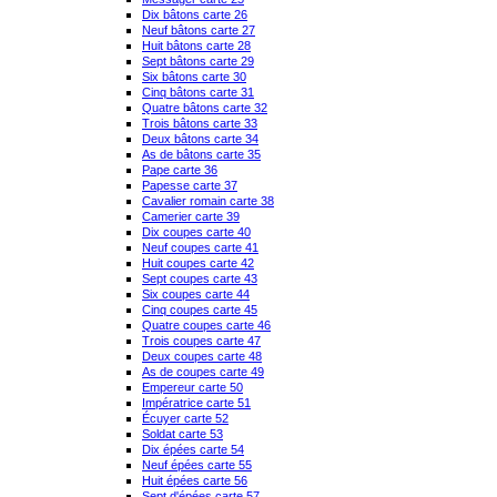
Dix bâtons carte 26
Neuf bâtons carte 27
Huit bâtons carte 28
Sept bâtons carte 29
Six bâtons carte 30
Cinq bâtons carte 31
Quatre bâtons carte 32
Trois bâtons carte 33
Deux bâtons carte 34
As de bâtons carte 35
Pape carte 36
Papesse carte 37
Cavalier romain carte 38
Camerier carte 39
Dix coupes carte 40
Neuf coupes carte 41
Huit coupes carte 42
Sept coupes carte 43
Six coupes carte 44
Cinq coupes carte 45
Quatre coupes carte 46
Trois coupes carte 47
Deux coupes carte 48
As de coupes carte 49
Empereur carte 50
Impératrice carte 51
Écuyer carte 52
Soldat carte 53
Dix épées carte 54
Neuf épées carte 55
Huit épées carte 56
Sept d'épées carte 57