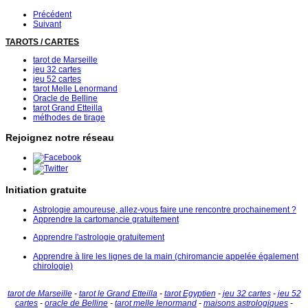
Précédent
Suivant
TAROTS / CARTES
tarot de Marseille
jeu 32 cartes
jeu 52 cartes
tarot Melle Lenormand
Oracle de Belline
tarot Grand Etteilla
méthodes de tirage
Rejoignez notre réseau
Initiation gratuite
Astrologie amoureuse, allez-vous faire une rencontre prochainement ?
Apprendre la cartomancie gratuitement
Apprendre l'astrologie gratuitement
Apprendre à lire les lignes de la main (chiromancie appelée également
chirologie)
tarot de Marseille
-
tarot le Grand Etteilla
-
tarot Egyptien
-
jeu 32 cartes
-
jeu 52
cartes
-
oracle de Belline
-
tarot melle lenormand
-
maisons astrologiques
-