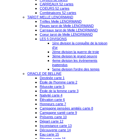
CARREAUX 52 cartes
COEURS 52 cartes
Combinaisons 52 cartes
TAROT MELLE LENORMAND
Trèfles Melle LENORMAND
Piques tarot de Melle LENORMAND
Carreaux tarot de Melle LENORMAND
Coeur tarot de Melle LENORMAND
LES 5 DIVISIONS
1ère division la conquête de la toison
d'or
2ème division la guerre de troie
3ème division le grand oeuvre
4eme division les événements
inattendus
5eme division l'ordre des temps
ORACLE DE BELLINE
Destinée carte 1
Étoile de l'homme carte 2
Réussite carte 5
Étoile de la femme carte 3
Nativité carte 4
Élévation carte 6
Honneurs carte 7
Campagne pensées amitiés carte 8
Campagne santé carte 9
Présents carte 10
Départ carte 12
Inconstance carte 13
Découverte carte 14
Eau carte 15
Pénates carte 16