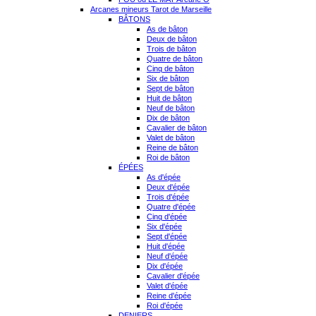
Arcanes mineurs Tarot de Marseille
BÂTONS
As de bâton
Deux de bâton
Trois de bâton
Quatre de bâton
Cinq de bâton
Six de bâton
Sept de bâton
Huit de bâton
Neuf de bâton
Dix de bâton
Cavalier de bâton
Valet de bâton
Reine de bâton
Roi de bâton
ÉPÉES
As d'épée
Deux d'épée
Trois d'épée
Quatre d'épée
Cinq d'épée
Six d'épée
Sept d'épée
Huit d'épée
Neuf d'épée
Dix d'épée
Cavalier d'épée
Valet d'épée
Reine d'épée
Roi d'épée
DENIERS