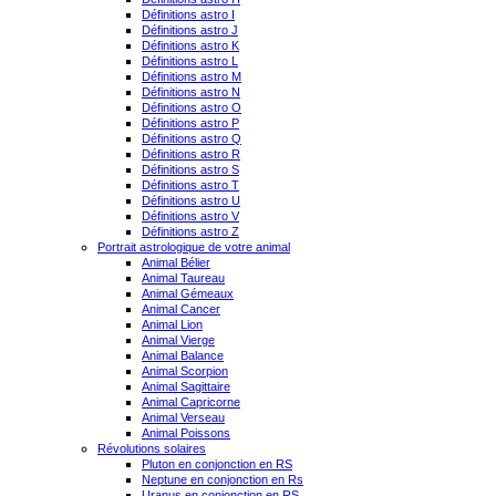
Définitions astro I
Définitions astro J
Définitions astro K
Définitions astro L
Définitions astro M
Définitions astro N
Définitions astro O
Définitions astro P
Définitions astro Q
Définitions astro R
Définitions astro S
Définitions astro T
Définitions astro U
Définitions astro V
Définitions astro Z
Portrait astrologique de votre animal
Animal Bélier
Animal Taureau
Animal Gémeaux
Animal Cancer
Animal Lion
Animal Vierge
Animal Balance
Animal Scorpion
Animal Sagittaire
Animal Capricorne
Animal Verseau
Animal Poissons
Révolutions solaires
Pluton en conjonction en RS
Neptune en conjonction en Rs
Uranus en conjonction en RS