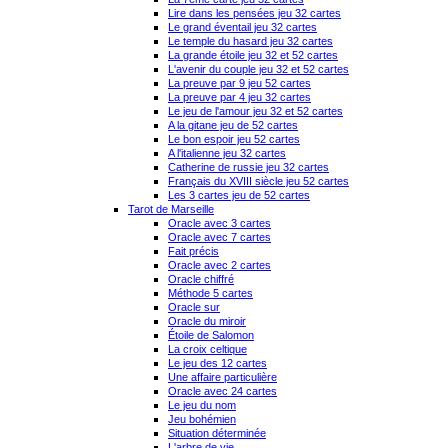
Lire dans les pensées jeu 32 cartes
Le grand éventail jeu 32 cartes
Le temple du hasard jeu 32 cartes
La grande étoile jeu 32 et 52 cartes
L'avenir du couple jeu 32 et 52 cartes
La preuve par 9 jeu 52 cartes
La preuve par 4 jeu 32 cartes
Le jeu de l'amour jeu 32 et 52 cartes
A la gitane jeu de 52 cartes
Le bon espoir jeu 52 cartes
A l'italienne jeu 32 cartes
Catherine de russie jeu 32 cartes
Français du XVIII siècle jeu 52 cartes
Les 3 cartes jeu de 52 cartes
Tarot de Marseille
Oracle avec 3 cartes
Oracle avec 7 cartes
Fait précis
Oracle avec 2 cartes
Oracle chiffré
Méthode 5 cartes
Oracle sur
Oracle du miroir
Étoile de Salomon
La croix celtique
Le jeu des 12 cartes
Une affaire particulière
Oracle avec 24 cartes
Le jeu du nom
Jeu bohémien
Situation déterminée
L'arbre de vie