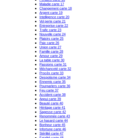
Maladie carte 17
Changement carte 18
Argent carte 19
Intelligence carte 20
Vol perte carte 21
Entreprise carte 22
Trafic carte 23
Nouvelle carte 24
Plaisirs carte 25
Paix carte 26
Union carte 27
Famille carte 28
Amour carte 29
La table carte 30
Passions carte 31
Méchanceté carte 32
Procès carte 33
Despotisme carte 34
Ennemis carte 35
Pourparlers carte 36
Feu carte 37
Accident carte 38
Appui carte 39
Beauté carte 40
Héritage carte 41
Sagesse carte 42
Renommée carte 43
Le hasard carte 44
Bonheur carte 45
Infortune carte 46
Stérilité carte 47
Fatalité carte 48