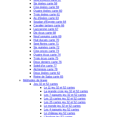
Six épées carte 58
Cinq épées carte 59
Quatre épées carte 60
Trois épées carte 61
As d'épées carte 63
Soudan d'Egypte carte 64
Cavalier tartare carte 66
Lazzarone carte 67
Dix écus carte 68
Neuf sequins carte 69
Huit ducats carte 70
Sept florins carte 71
Six guinées carte 72
Cinq onces carte 73
Quatre écus carte 74
Trois écus carte 75
Deux deniers carte 76
Soleil d'or carte 77
Alchimiste carte 78
Deux épées carte 62
Reine de Saba carte 65
Méthodes de tirage
Jeu 32 et 52 cartes
Le 11 jeu 32 et 52 cartes
La grande croix jeu 32 et 52 cartes
Les 7 paquets jeu 32 et 52 cartes
Les 15 cartes jeu 32 et 52 cartes
Les 25 cartes jeu 32 et 52 cartes
Le monde jeu 32 et 52 cartes
Les 4 paquets jeu 52 cartes
Le château jeu 52 cartes
L'horloge jeu 52 cartes