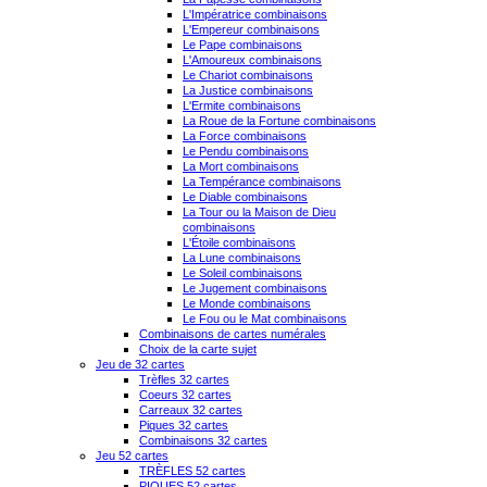
L'Impératrice combinaisons
L'Empereur combinaisons
Le Pape combinaisons
L'Amoureux combinaisons
Le Chariot combinaisons
La Justice combinaisons
L'Ermite combinaisons
La Roue de la Fortune combinaisons
La Force combinaisons
Le Pendu combinaisons
La Mort combinaisons
La Tempérance combinaisons
Le Diable combinaisons
La Tour ou la Maison de Dieu
combinaisons
L'Étoile combinaisons
La Lune combinaisons
Le Soleil combinaisons
Le Jugement combinaisons
Le Monde combinaisons
Le Fou ou le Mat combinaisons
Combinaisons de cartes numérales
Choix de la carte sujet
Jeu de 32 cartes
Trèfles 32 cartes
Coeurs 32 cartes
Carreaux 32 cartes
Piques 32 cartes
Combinaisons 32 cartes
Jeu 52 cartes
TRÈFLES 52 cartes
PIQUES 52 cartes