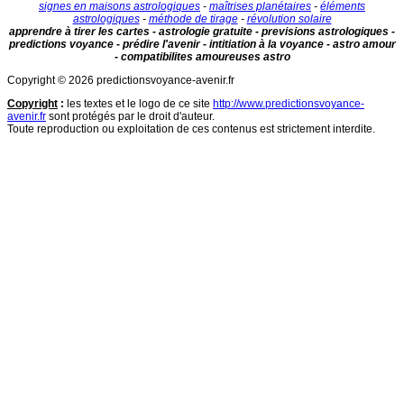
signes en maisons astrologiques
-
maîtrises planétaires
-
éléments
astrologiques
-
méthode de tirage
-
révolution solaire
apprendre à tirer les cartes - astrologie gratuite - previsions astrologiques -
predictions voyance - prédire l'avenir - intitiation à la voyance - astro amour
- compatibilites amoureuses astro
Copyright © 2026 predictionsvoyance-avenir.fr
Copyright
:
les textes et le logo de ce site
http://www.predictionsvoyance-
avenir.fr
sont protégés par le droit d'auteur.
Toute reproduction ou exploitation de ces contenus est strictement interdite.