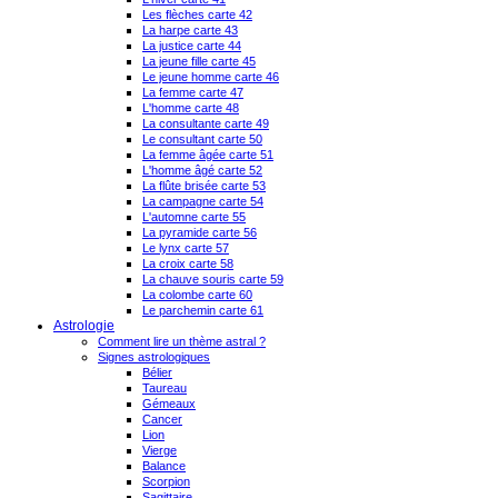
Les flèches carte 42
La harpe carte 43
La justice carte 44
La jeune fille carte 45
Le jeune homme carte 46
La femme carte 47
L'homme carte 48
La consultante carte 49
Le consultant carte 50
La femme âgée carte 51
L'homme âgé carte 52
La flûte brisée carte 53
La campagne carte 54
L'automne carte 55
La pyramide carte 56
Le lynx carte 57
La croix carte 58
La chauve souris carte 59
La colombe carte 60
Le parchemin carte 61
Astrologie
Comment lire un thème astral ?
Signes astrologiques
Bélier
Taureau
Gémeaux
Cancer
Lion
Vierge
Balance
Scorpion
Sagittaire