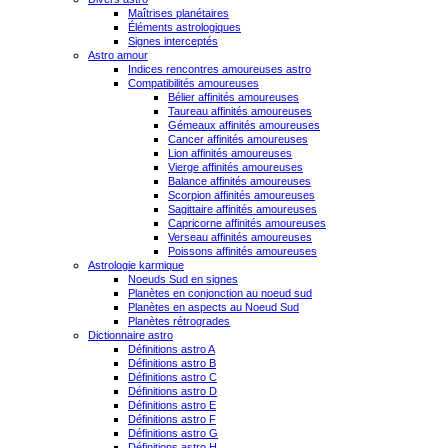
Maîtrises planétaires
Éléments astrologiques
Signes interceptés
Astro amour
Indices rencontres amoureuses astro
Compatibilités amoureuses
Bélier affinités amoureuses
Taureau affinités amoureuses
Gémeaux affinités amoureuses
Cancer affinités amoureuses
Lion affinités amoureuses
Vierge affinités amoureuses
Balance affinités amoureuses
Scorpion affinités amoureuses
Sagittaire affinités amoureuses
Capricorne affinités amoureuses
Verseau affinités amoureuses
Poissons affinités amoureuses
Astrologie karmique
Noeuds Sud en signes
Planètes en conjonction au noeud sud
Planètes en aspects au Noeud Sud
Planètes rétrogrades
Dictionnaire astro
Définitions astro A
Définitions astro B
Définitions astro C
Définitions astro D
Définitions astro E
Définitions astro F
Définitions astro G
Définitions astro H