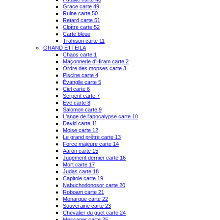
Grace carte 49
Ruine carte 50
Retard carte 51
Cloître carte 52
Carte bleue
Trahison carte 11
GRAND ETTEILA
Chaos carte 1
Maçonnerie d'Hiram carte 2
Ordre des mopses carte 3
Piscine carte 4
Évangile carte 5
Ciel carte 6
Serpent carte 7
Eve carte 8
Salomon carte 9
L'ange de l'apocalypse carte 10
David carte 11
Moise carte 12
Le grand prêtre carte 13
Force majeure carte 14
Aaron carte 15
Jugement dernier carte 16
Mort carte 17
Judas carte 18
Capitole carte 19
Nabuchodonosor carte 20
Roboam carte 21
Monarque carte 22
Souveraine carte 23
Chevalier du guet carte 24
Messager carte 25