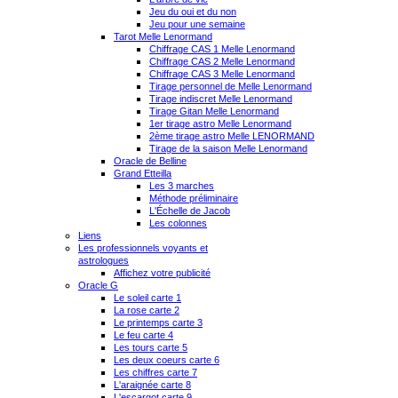
Jeu du oui et du non
Jeu pour une semaine
Tarot Melle Lenormand
Chiffrage CAS 1 Melle Lenormand
Chiffrage CAS 2 Melle Lenormand
Chiffrage CAS 3 Melle Lenormand
Tirage personnel de Melle Lenormand
Tirage indiscret Melle Lenormand
Tirage Gitan Melle Lenormand
1er tirage astro Melle Lenormand
2ème tirage astro Melle LENORMAND
Tirage de la saison Melle Lenormand
Oracle de Belline
Grand Etteilla
Les 3 marches
Méthode préliminaire
L'Échelle de Jacob
Les colonnes
Liens
Les professionnels voyants et
astrologues
Affichez votre publicité
Oracle G
Le soleil carte 1
La rose carte 2
Le printemps carte 3
Le feu carte 4
Les tours carte 5
Les deux coeurs carte 6
Les chiffres carte 7
L'araignée carte 8
L'escargot carte 9