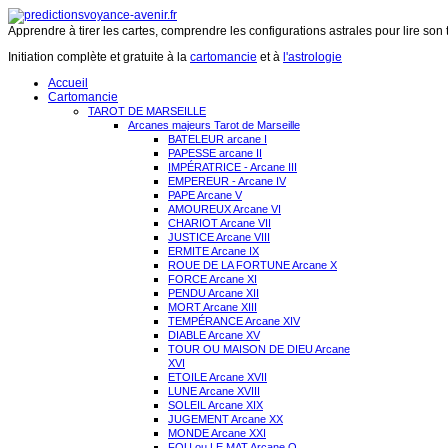
Apprendre à tirer les cartes, comprendre les configurations astrales pour lire son 
Initiation complète et gratuite à la
cartomancie
et à
l'astrologie
Accueil
Cartomancie
TAROT DE MARSEILLE
Arcanes majeurs Tarot de Marseille
BATELEUR arcane I
PAPESSE arcane II
IMPÉRATRICE - Arcane III
EMPEREUR - Arcane IV
PAPE Arcane V
AMOUREUX Arcane VI
CHARIOT Arcane VII
JUSTICE Arcane VIII
ERMITE Arcane IX
ROUE DE LA FORTUNE Arcane X
FORCE Arcane XI
PENDU Arcane XII
MORT Arcane XIII
TEMPÉRANCE Arcane XIV
DIABLE Arcane XV
TOUR OU MAISON DE DIEU Arcane
XVI
ETOILE Arcane XVII
LUNE Arcane XVIII
SOLEIL Arcane XIX
JUGEMENT Arcane XX
MONDE Arcane XXI
FOU ou LE MAT Arcane O