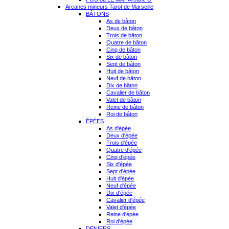
Arcanes mineurs Tarot de Marseille
BÂTONS
As de bâton
Deux de bâton
Trois de bâton
Quatre de bâton
Cinq de bâton
Six de bâton
Sept de bâton
Huit de bâton
Neuf de bâton
Dix de bâton
Cavalier de bâton
Valet de bâton
Reine de bâton
Roi de bâton
ÉPÉES
As d'épée
Deux d'épée
Trois d'épée
Quatre d'épée
Cinq d'épée
Six d'épée
Sept d'épée
Huit d'épée
Neuf d'épée
Dix d'épée
Cavalier d'épée
Valet d'épée
Reine d'épée
Roi d'épée
DENIERS