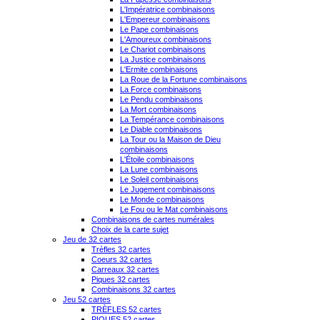
L'Impératrice combinaisons
L'Empereur combinaisons
Le Pape combinaisons
L'Amoureux combinaisons
Le Chariot combinaisons
La Justice combinaisons
L'Ermite combinaisons
La Roue de la Fortune combinaisons
La Force combinaisons
Le Pendu combinaisons
La Mort combinaisons
La Tempérance combinaisons
Le Diable combinaisons
La Tour ou la Maison de Dieu
combinaisons
L'Étoile combinaisons
La Lune combinaisons
Le Soleil combinaisons
Le Jugement combinaisons
Le Monde combinaisons
Le Fou ou le Mat combinaisons
Combinaisons de cartes numérales
Choix de la carte sujet
Jeu de 32 cartes
Trèfles 32 cartes
Coeurs 32 cartes
Carreaux 32 cartes
Piques 32 cartes
Combinaisons 32 cartes
Jeu 52 cartes
TRÈFLES 52 cartes
PIQUES 52 cartes