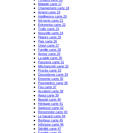
Maladie carte 17
Changement carte 18
Argent carte 19
Intelligence carte 20
Vol perte carte 21
Entreprise carte 22
Trafic carte 23
Nouvelle carte 24
Plaisirs carte 25
Paix carte 26
Union carte 27
Famille carte 28
Amour carte 29
La table carte 30
Passions carte 31
Méchanceté carte 32
Procès carte 33
Despotisme carte 34
Ennemis carte 35
Pourparlers carte 36
Feu carte 37
Accident carte 38
Appui carte 39
Beauté carte 40
Héritage carte 41
Sagesse carte 42
Renommée carte 43
Le hasard carte 44
Bonheur carte 45
Infortune carte 46
Stérilité carte 47
Fatalité carte 48