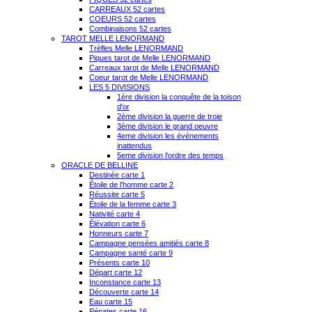
CARREAUX 52 cartes
COEURS 52 cartes
Combinaisons 52 cartes
TAROT MELLE LENORMAND
Trèfles Melle LENORMAND
Piques tarot de Melle LENORMAND
Carreaux tarot de Melle LENORMAND
Coeur tarot de Melle LENORMAND
LES 5 DIVISIONS
1ère division la conquête de la toison
d'or
2ème division la guerre de troie
3ème division le grand oeuvre
4eme division les événements
inattendus
5eme division l'ordre des temps
ORACLE DE BELLINE
Destinée carte 1
Étoile de l'homme carte 2
Réussite carte 5
Étoile de la femme carte 3
Nativité carte 4
Élévation carte 6
Honneurs carte 7
Campagne pensées amitiés carte 8
Campagne santé carte 9
Présents carte 10
Départ carte 12
Inconstance carte 13
Découverte carte 14
Eau carte 15
Pénates carte 16