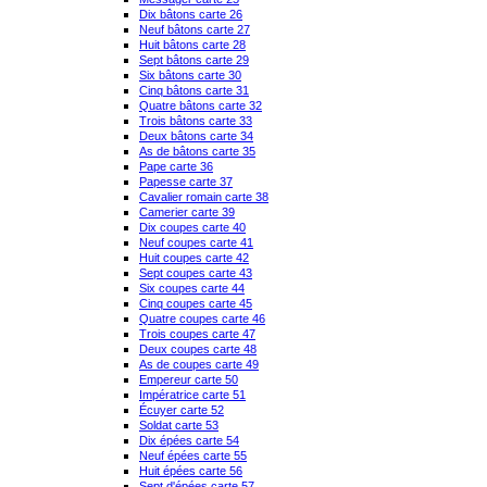
Dix bâtons carte 26
Neuf bâtons carte 27
Huit bâtons carte 28
Sept bâtons carte 29
Six bâtons carte 30
Cinq bâtons carte 31
Quatre bâtons carte 32
Trois bâtons carte 33
Deux bâtons carte 34
As de bâtons carte 35
Pape carte 36
Papesse carte 37
Cavalier romain carte 38
Camerier carte 39
Dix coupes carte 40
Neuf coupes carte 41
Huit coupes carte 42
Sept coupes carte 43
Six coupes carte 44
Cinq coupes carte 45
Quatre coupes carte 46
Trois coupes carte 47
Deux coupes carte 48
As de coupes carte 49
Empereur carte 50
Impératrice carte 51
Écuyer carte 52
Soldat carte 53
Dix épées carte 54
Neuf épées carte 55
Huit épées carte 56
Sept d'épées carte 57