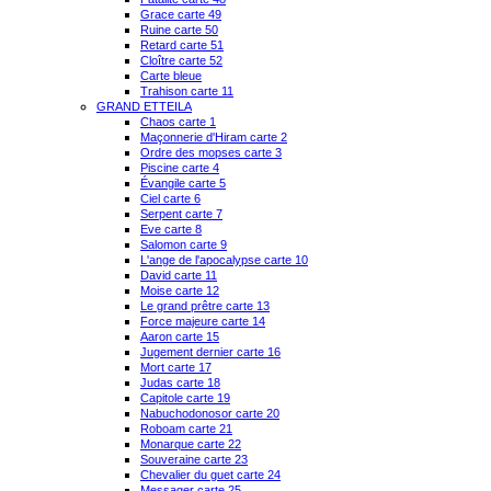
Grace carte 49
Ruine carte 50
Retard carte 51
Cloître carte 52
Carte bleue
Trahison carte 11
GRAND ETTEILA
Chaos carte 1
Maçonnerie d'Hiram carte 2
Ordre des mopses carte 3
Piscine carte 4
Évangile carte 5
Ciel carte 6
Serpent carte 7
Eve carte 8
Salomon carte 9
L'ange de l'apocalypse carte 10
David carte 11
Moise carte 12
Le grand prêtre carte 13
Force majeure carte 14
Aaron carte 15
Jugement dernier carte 16
Mort carte 17
Judas carte 18
Capitole carte 19
Nabuchodonosor carte 20
Roboam carte 21
Monarque carte 22
Souveraine carte 23
Chevalier du guet carte 24
Messager carte 25