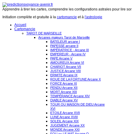
Apprendre à tirer les cartes, comprendre les configurations astrales pour lire son 
Initiation complète et gratuite à la
cartomancie
et à
l'astrologie
Accueil
Cartomancie
TAROT DE MARSEILLE
Arcanes majeurs Tarot de Marseille
BATELEUR arcane I
PAPESSE arcane II
IMPÉRATRICE - Arcane III
EMPEREUR - Arcane IV
PAPE Arcane V
AMOUREUX Arcane VI
CHARIOT Arcane VII
JUSTICE Arcane VIII
ERMITE Arcane IX
ROUE DE LA FORTUNE Arcane X
FORCE Arcane XI
PENDU Arcane XII
MORT Arcane XIII
TEMPÉRANCE Arcane XIV
DIABLE Arcane XV
TOUR OU MAISON DE DIEU Arcane
XVI
ETOILE Arcane XVII
LUNE Arcane XVIII
SOLEIL Arcane XIX
JUGEMENT Arcane XX
MONDE Arcane XXI
FOU ou LE MAT Arcane O