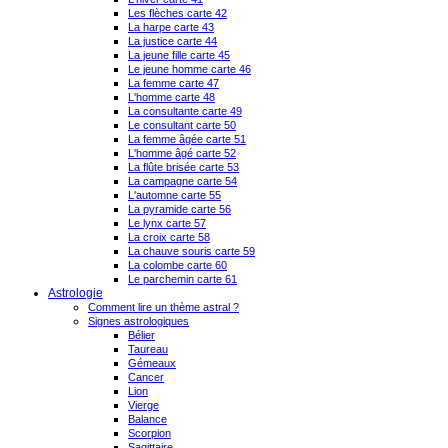
Les flèches carte 42
La harpe carte 43
La justice carte 44
La jeune fille carte 45
Le jeune homme carte 46
La femme carte 47
L'homme carte 48
La consultante carte 49
Le consultant carte 50
La femme âgée carte 51
L'homme âgé carte 52
La flûte brisée carte 53
La campagne carte 54
L'automne carte 55
La pyramide carte 56
Le lynx carte 57
La croix carte 58
La chauve souris carte 59
La colombe carte 60
Le parchemin carte 61
Astrologie
Comment lire un thème astral ?
Signes astrologiques
Bélier
Taureau
Gémeaux
Cancer
Lion
Vierge
Balance
Scorpion
Sagittaire