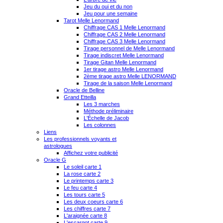
Jeu du oui et du non
Jeu pour une semaine
Tarot Melle Lenormand
Chiffrage CAS 1 Melle Lenormand
Chiffrage CAS 2 Melle Lenormand
Chiffrage CAS 3 Melle Lenormand
Tirage personnel de Melle Lenormand
Tirage indiscret Melle Lenormand
Tirage Gitan Melle Lenormand
1er tirage astro Melle Lenormand
2ème tirage astro Melle LENORMAND
Tirage de la saison Melle Lenormand
Oracle de Belline
Grand Etteilla
Les 3 marches
Méthode préliminaire
L'Échelle de Jacob
Les colonnes
Liens
Les professionnels voyants et
astrologues
Affichez votre publicité
Oracle G
Le soleil carte 1
La rose carte 2
Le printemps carte 3
Le feu carte 4
Les tours carte 5
Les deux coeurs carte 6
Les chiffres carte 7
L'araignée carte 8
L'escargot carte 9