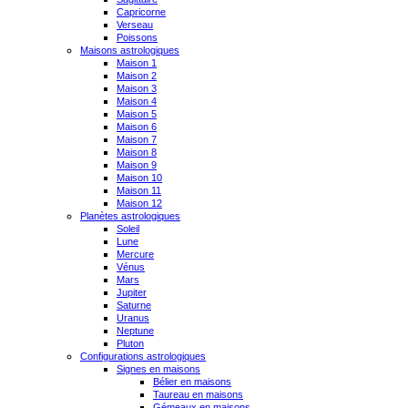
Capricorne
Verseau
Poissons
Maisons astrologiques
Maison 1
Maison 2
Maison 3
Maison 4
Maison 5
Maison 6
Maison 7
Maison 8
Maison 9
Maison 10
Maison 11
Maison 12
Planètes astrologiques
Soleil
Lune
Mercure
Vénus
Mars
Jupiter
Saturne
Uranus
Neptune
Pluton
Configurations astrologiques
Signes en maisons
Bélier en maisons
Taureau en maisons
Gémeaux en maisons