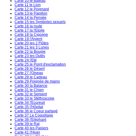
Carte 10 le Bateau
Carte 11 le Lion
Carte 12 le Poignard
Carte 13 le Papillon
Carte 14 la Pensée
Carte 15 les Symboles sexuels
Carte 16 la route
Carte 17 la l'Etoile
Carte 18 la Cigogne
Carte 19 l'Argent
Carte 20 les 2 Flûtes
Carte 21 les 3 Lunes
Carte 22 la Bougie
Carte 23 les Outils
Carte 24 l'Eté
Carte 25 le Point d'exclamation
Carte 26 le Désert
Carte 27 l'Oiseau
Carte 28 le Cadeau
Carte 29 Poignée de mains
Carte 30 la Balance
Carte 31 le Chien
Carte 32 le Serpent
Carte 33 le Stéthoscope
Carte 34 l'Ecureuil
Carte 35 l'Hôpital
Carte 36 le Coeur partagé
Carte 37 Le Coquillage
Carte 38 l'Eléphant
Carte 39 le Rat
Carte 40 les Papiers
Carte 41 l'Hiver