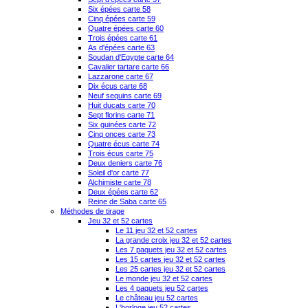
Six épées carte 58
Cinq épées carte 59
Quatre épées carte 60
Trois épées carte 61
As d'épées carte 63
Soudan d'Egypte carte 64
Cavalier tartare carte 66
Lazzarone carte 67
Dix écus carte 68
Neuf sequins carte 69
Huit ducats carte 70
Sept florins carte 71
Six guinées carte 72
Cinq onces carte 73
Quatre écus carte 74
Trois écus carte 75
Deux deniers carte 76
Soleil d'or carte 77
Alchimiste carte 78
Deux épées carte 62
Reine de Saba carte 65
Méthodes de tirage
Jeu 32 et 52 cartes
Le 11 jeu 32 et 52 cartes
La grande croix jeu 32 et 52 cartes
Les 7 paquets jeu 32 et 52 cartes
Les 15 cartes jeu 32 et 52 cartes
Les 25 cartes jeu 32 et 52 cartes
Le monde jeu 32 et 52 cartes
Les 4 paquets jeu 52 cartes
Le château jeu 52 cartes
L'horloge jeu 52 cartes