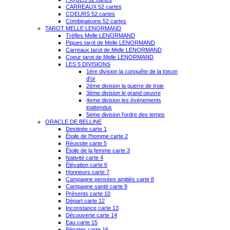
CARREAUX 52 cartes
COEURS 52 cartes
Combinaisons 52 cartes
TAROT MELLE LENORMAND
Trèfles Melle LENORMAND
Piques tarot de Melle LENORMAND
Carreaux tarot de Melle LENORMAND
Coeur tarot de Melle LENORMAND
LES 5 DIVISIONS
1ère division la conquête de la toison
d'or
2ème division la guerre de troie
3ème division le grand oeuvre
4eme division les événements
inattendus
5eme division l'ordre des temps
ORACLE DE BELLINE
Destinée carte 1
Étoile de l'homme carte 2
Réussite carte 5
Étoile de la femme carte 3
Nativité carte 4
Élévation carte 6
Honneurs carte 7
Campagne pensées amitiés carte 8
Campagne santé carte 9
Présents carte 10
Départ carte 12
Inconstance carte 13
Découverte carte 14
Eau carte 15
Pénates carte 16