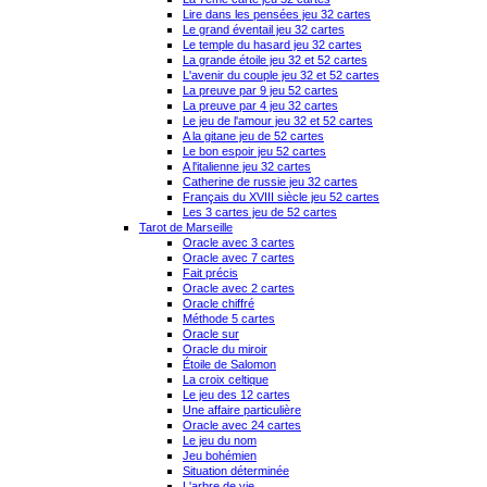
Lire dans les pensées jeu 32 cartes
Le grand éventail jeu 32 cartes
Le temple du hasard jeu 32 cartes
La grande étoile jeu 32 et 52 cartes
L'avenir du couple jeu 32 et 52 cartes
La preuve par 9 jeu 52 cartes
La preuve par 4 jeu 32 cartes
Le jeu de l'amour jeu 32 et 52 cartes
A la gitane jeu de 52 cartes
Le bon espoir jeu 52 cartes
A l'italienne jeu 32 cartes
Catherine de russie jeu 32 cartes
Français du XVIII siècle jeu 52 cartes
Les 3 cartes jeu de 52 cartes
Tarot de Marseille
Oracle avec 3 cartes
Oracle avec 7 cartes
Fait précis
Oracle avec 2 cartes
Oracle chiffré
Méthode 5 cartes
Oracle sur
Oracle du miroir
Étoile de Salomon
La croix celtique
Le jeu des 12 cartes
Une affaire particulière
Oracle avec 24 cartes
Le jeu du nom
Jeu bohémien
Situation déterminée
L'arbre de vie