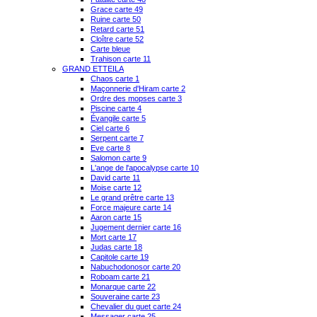
Grace carte 49
Ruine carte 50
Retard carte 51
Cloître carte 52
Carte bleue
Trahison carte 11
GRAND ETTEILA
Chaos carte 1
Maçonnerie d'Hiram carte 2
Ordre des mopses carte 3
Piscine carte 4
Évangile carte 5
Ciel carte 6
Serpent carte 7
Eve carte 8
Salomon carte 9
L'ange de l'apocalypse carte 10
David carte 11
Moise carte 12
Le grand prêtre carte 13
Force majeure carte 14
Aaron carte 15
Jugement dernier carte 16
Mort carte 17
Judas carte 18
Capitole carte 19
Nabuchodonosor carte 20
Roboam carte 21
Monarque carte 22
Souveraine carte 23
Chevalier du guet carte 24
Messager carte 25