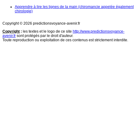
Apprendre à lire les lignes de la main (chiromancie appelée également
chirologie)
Copyright © 2026 predictionsvoyance-avenir.fr
Copyright
:
les textes et le logo de ce site
http://www.predictionsvoyance-
avenir.fr
sont protégés par le droit d'auteur.
Toute reproduction ou exploitation de ces contenus est strictement interdite.