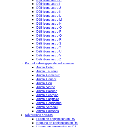
Définitions astro I
Définitions astro J
Définitions astro K
Définitions astro L
Définitions astro M
Définitions astro N
Définitions astro O
Définitions astro P
Définitions astro Q
Définitions astro R
Définitions astro S
Définitions astro T
Définitions astro U
Définitions astro V
Définitions astro Z
Portrait astrologique de votre animal
Animal Bélier
Animal Taureau
Animal Gémeaux
Animal Cancer
Animal Lion
Animal Vierge
Animal Balance
Animal Scorpion
Animal Sagittaire
Animal Capricorne
Animal Verseau
Animal Poissons
Révolutions solaires
Pluton en conjonction en RS
Neptune en conjonction en Rs
Uranus en conjonction en RS