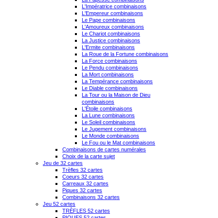
L'Impératrice combinaisons
L'Empereur combinaisons
Le Pape combinaisons
L'Amoureux combinaisons
Le Chariot combinaisons
La Justice combinaisons
L'Ermite combinaisons
La Roue de la Fortune combinaisons
La Force combinaisons
Le Pendu combinaisons
La Mort combinaisons
La Tempérance combinaisons
Le Diable combinaisons
La Tour ou la Maison de Dieu
combinaisons
L'Étoile combinaisons
La Lune combinaisons
Le Soleil combinaisons
Le Jugement combinaisons
Le Monde combinaisons
Le Fou ou le Mat combinaisons
Combinaisons de cartes numérales
Choix de la carte sujet
Jeu de 32 cartes
Trèfles 32 cartes
Coeurs 32 cartes
Carreaux 32 cartes
Piques 32 cartes
Combinaisons 32 cartes
Jeu 52 cartes
TRÈFLES 52 cartes
PIQUES 52 cartes