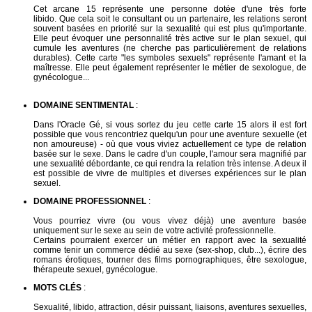
Cet arcane 15 représente une personne dotée d'une très forte
libido. Que cela soit le consultant ou un partenaire, les relations seront
souvent basées en priorité sur la sexualité qui est plus qu'importante.
Elle peut évoquer une personnalité très active sur le plan sexuel, qui
cumule les aventures (ne cherche pas particulièrement de relations
durables). Cette carte "les symboles sexuels" représente l'amant et la
maîtresse. Elle peut également représenter le métier de sexologue, de
gynécologue...
DOMAINE SENTIMENTAL
:
Dans l'Oracle Gé, si vous sortez du jeu cette carte 15 alors il est fort
possible que vous rencontriez quelqu'un pour une aventure sexuelle (et
non amoureuse) - où que vous viviez actuellement ce type de relation
basée sur le sexe. Dans le cadre d'un couple, l'amour sera magnifié par
une sexualité débordante, ce qui rendra la relation très intense. A deux il
est possible de vivre de multiples et diverses expériences sur le plan
sexuel.
DOMAINE PROFESSIONNEL
:
Vous pourriez vivre (ou vous vivez déjà) une aventure basée
uniquement sur le sexe au sein de votre activité professionnelle.
Certains pourraient exercer un métier en rapport avec la sexualité
comme tenir un commerce dédié au sexe (sex-shop, club...), écrire des
romans érotiques, tourner des films pornographiques, être sexologue,
thérapeute sexuel, gynécologue.
MOTS CLÉS
:
Sexualité, libido, attraction, désir puissant, liaisons, aventures sexuelles,