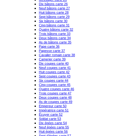
Dix bâtons carte 26
Neuf bâtons carte 27
Huit bâtons carte 28
Sept bâtons carte 29
Six bâtons carte 30
Cinq bâtons carte 31
Quatre bâtons carte 32
Trois bâtons carte 33
Deux bâtons carte 34
As de bâtons carte 35
Pape carte 36
Papesse carte 37
Cavalier romain carte 38
Camerier carte 39
Dix coupes carte 40
Neuf coupes carte 41
Huit coupes carte 42
Sept coupes carte 43
Six coupes carte 44
Cinq coupes carte 45
Quatre coupes carte 46
Trois coupes carte 47
Deux coupes carte 48
As de coupes carte 49
Empereur carte 50
Impératrice carte 51
Écuyer carte 52
Soldat carte 53
Dix épées carte 54
Neuf épées carte 55
Huit épées carte 56
Sept d'épées carte 57