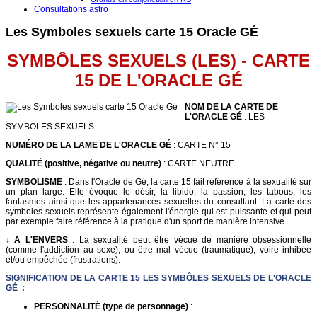
Consultations astro
Les Symboles sexuels carte 15 Oracle GÉ
SYMBÔLES SEXUELS (LES) - CARTE
15 DE L'ORACLE G
É
NOM DE LA CARTE DE
L'ORACLE GÉ
: LES
SYMBOLES SEXUELS
NUMÉRO DE LA LAME DE L'ORACLE GÉ
: CARTE N° 15
QUALITÉ (positive, négative ou neutre)
: CARTE NEUTRE
SYMBOLISME
: Dans l'Oracle de Gé, la carte 15 fait référence à la sexualité sur
un plan large. Elle évoque le désir, la libido, la passion, les tabous, les
fantasmes ainsi que les appartenances sexuelles du consultant. La carte des
symboles sexuels représente également l'énergie qui est puissante et qui peut
par exemple faire référence à la pratique d'un sport de manière intensive.
↓ A L'ENVERS
: La sexualité peut être vécue de manière obsessionnelle
(comme l'addiction au sexe), ou être mal vécue (traumatique), voire inhibée
et/ou empêchée (frustrations).
SIGNIFICATION DE LA CARTE 15 LES SYMBÔLES SEXUELS DE L'ORACLE
GÉ :
PERSONNALITÉ (type de personnage)
: