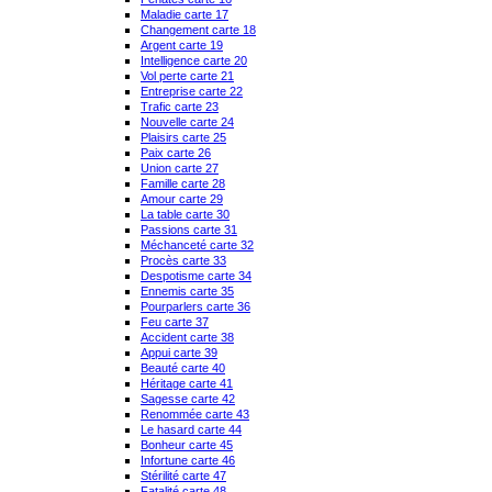
Maladie carte 17
Changement carte 18
Argent carte 19
Intelligence carte 20
Vol perte carte 21
Entreprise carte 22
Trafic carte 23
Nouvelle carte 24
Plaisirs carte 25
Paix carte 26
Union carte 27
Famille carte 28
Amour carte 29
La table carte 30
Passions carte 31
Méchanceté carte 32
Procès carte 33
Despotisme carte 34
Ennemis carte 35
Pourparlers carte 36
Feu carte 37
Accident carte 38
Appui carte 39
Beauté carte 40
Héritage carte 41
Sagesse carte 42
Renommée carte 43
Le hasard carte 44
Bonheur carte 45
Infortune carte 46
Stérilité carte 47
Fatalité carte 48