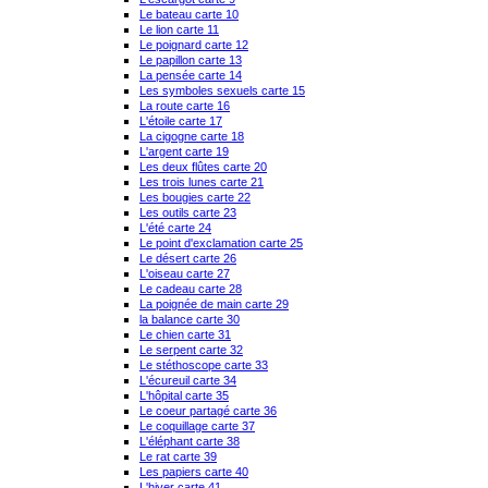
Le bateau carte 10
Le lion carte 11
Le poignard carte 12
Le papillon carte 13
La pensée carte 14
Les symboles sexuels carte 15
La route carte 16
L'étoile carte 17
La cigogne carte 18
L'argent carte 19
Les deux flûtes carte 20
Les trois lunes carte 21
Les bougies carte 22
Les outils carte 23
L'été carte 24
Le point d'exclamation carte 25
Le désert carte 26
L'oiseau carte 27
Le cadeau carte 28
La poignée de main carte 29
la balance carte 30
Le chien carte 31
Le serpent carte 32
Le stéthoscope carte 33
L'écureuil carte 34
L'hôpital carte 35
Le coeur partagé carte 36
Le coquillage carte 37
L'éléphant carte 38
Le rat carte 39
Les papiers carte 40
L'hiver carte 41