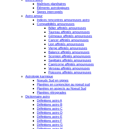
Maîtrises planétaires
Éléments astrologiques
Signes interceptés
Astro amour
Indices rencontres amoureuses astro
Compatibilités amoureuses
Bélier affinités amoureuses
Taureau affinités amoureuses
Gémeaux affinités amoureuses
Cancer affinités amoureuses
Lion affinités amoureuses
Vierge affinités amoureuses
Balance affinités amoureuses
Scorpion affinités amoureuses
Sagittaire affinités amoureuses
Capricorne affinités amoureuses
Verseau affinités amoureuses
Poissons affinités amoureuses
Astrologie karmique
Noeuds Sud en signes
Planètes en conjonction au noeud sud
Planètes en aspects au Noeud Sud
Planètes rétrogrades
Dictionnaire astro
Définitions astro A
Définitions astro B
Définitions astro C
Définitions astro D
Définitions astro E
Définitions astro F
Définitions astro G
Définitions astro H