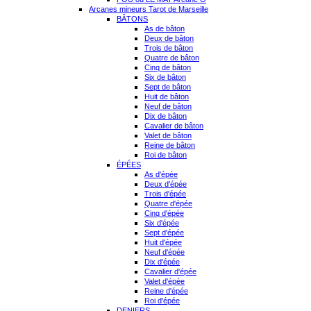
Arcanes mineurs Tarot de Marseille
BÂTONS
As de bâton
Deux de bâton
Trois de bâton
Quatre de bâton
Cinq de bâton
Six de bâton
Sept de bâton
Huit de bâton
Neuf de bâton
Dix de bâton
Cavalier de bâton
Valet de bâton
Reine de bâton
Roi de bâton
ÉPÉES
As d'épée
Deux d'épée
Trois d'épée
Quatre d'épée
Cinq d'épée
Six d'épée
Sept d'épée
Huit d'épée
Neuf d'épée
Dix d'épée
Cavalier d'épée
Valet d'épée
Reine d'épée
Roi d'épée
DENIERS