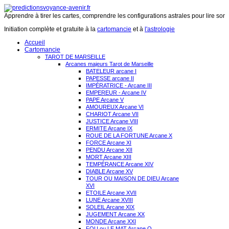
Apprendre à tirer les cartes, comprendre les configurations astrales pour lire son 
Initiation complète et gratuite à la
cartomancie
et à
l'astrologie
Accueil
Cartomancie
TAROT DE MARSEILLE
Arcanes majeurs Tarot de Marseille
BATELEUR arcane I
PAPESSE arcane II
IMPÉRATRICE - Arcane III
EMPEREUR - Arcane IV
PAPE Arcane V
AMOUREUX Arcane VI
CHARIOT Arcane VII
JUSTICE Arcane VIII
ERMITE Arcane IX
ROUE DE LA FORTUNE Arcane X
FORCE Arcane XI
PENDU Arcane XII
MORT Arcane XIII
TEMPÉRANCE Arcane XIV
DIABLE Arcane XV
TOUR OU MAISON DE DIEU Arcane
XVI
ETOILE Arcane XVII
LUNE Arcane XVIII
SOLEIL Arcane XIX
JUGEMENT Arcane XX
MONDE Arcane XXI
FOU ou LE MAT Arcane O