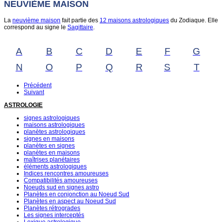
NEUVIÈME MAISON
La
neuvième maison
fait partie des
12 maisons astrologiques
du Zodiaque. Elle
correspond au signe le
Sagittaire
.
A
B
C
D
E
F
G
N
O
P
Q
R
S
T
Précédent
Suivant
ASTROLOGIE
signes astrologiques
maisons astrologiques
planètes astrologiques
signes en maisons
planètes en signes
planètes en maisons
maîtrises planétaires
éléments astrologiques
Indices rencontres amoureuses
Compatibilités amoureuses
Noeuds sud en signes astro
Planètes en conjonction au Noeud Sud
Planètes en aspect au Noeud Sud
Planètes rétrogrades
Les signes interceptés
Lexique astrologique