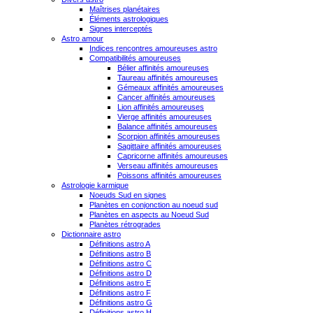
Maîtrises planétaires
Éléments astrologiques
Signes interceptés
Astro amour
Indices rencontres amoureuses astro
Compatibilités amoureuses
Bélier affinités amoureuses
Taureau affinités amoureuses
Gémeaux affinités amoureuses
Cancer affinités amoureuses
Lion affinités amoureuses
Vierge affinités amoureuses
Balance affinités amoureuses
Scorpion affinités amoureuses
Sagittaire affinités amoureuses
Capricorne affinités amoureuses
Verseau affinités amoureuses
Poissons affinités amoureuses
Astrologie karmique
Noeuds Sud en signes
Planètes en conjonction au noeud sud
Planètes en aspects au Noeud Sud
Planètes rétrogrades
Dictionnaire astro
Définitions astro A
Définitions astro B
Définitions astro C
Définitions astro D
Définitions astro E
Définitions astro F
Définitions astro G
Définitions astro H