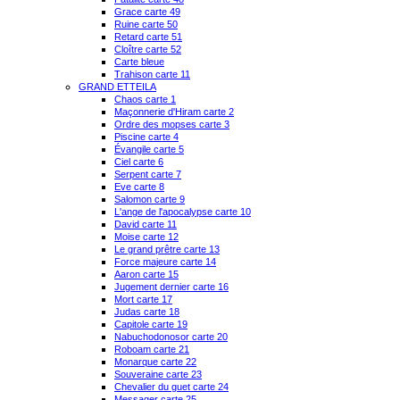
Grace carte 49
Ruine carte 50
Retard carte 51
Cloître carte 52
Carte bleue
Trahison carte 11
GRAND ETTEILA
Chaos carte 1
Maçonnerie d'Hiram carte 2
Ordre des mopses carte 3
Piscine carte 4
Évangile carte 5
Ciel carte 6
Serpent carte 7
Eve carte 8
Salomon carte 9
L'ange de l'apocalypse carte 10
David carte 11
Moise carte 12
Le grand prêtre carte 13
Force majeure carte 14
Aaron carte 15
Jugement dernier carte 16
Mort carte 17
Judas carte 18
Capitole carte 19
Nabuchodonosor carte 20
Roboam carte 21
Monarque carte 22
Souveraine carte 23
Chevalier du guet carte 24
Messager carte 25