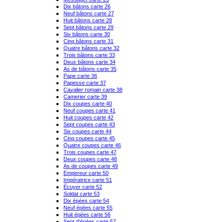
Dix bâtons carte 26
Neuf bâtons carte 27
Huit bâtons carte 28
Sept bâtons carte 29
Six bâtons carte 30
Cinq bâtons carte 31
Quatre bâtons carte 32
Trois bâtons carte 33
Deux bâtons carte 34
As de bâtons carte 35
Pape carte 36
Papesse carte 37
Cavalier romain carte 38
Camerier carte 39
Dix coupes carte 40
Neuf coupes carte 41
Huit coupes carte 42
Sept coupes carte 43
Six coupes carte 44
Cinq coupes carte 45
Quatre coupes carte 46
Trois coupes carte 47
Deux coupes carte 48
As de coupes carte 49
Empereur carte 50
Impératrice carte 51
Écuyer carte 52
Soldat carte 53
Dix épées carte 54
Neuf épées carte 55
Huit épées carte 56
Sept d'épées carte 57