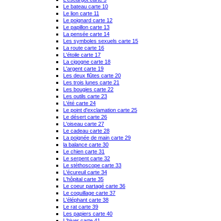
Le bateau carte 10
Le lion carte 11
Le poignard carte 12
Le papillon carte 13
La pensée carte 14
Les symboles sexuels carte 15
La route carte 16
L'étoile carte 17
La cigogne carte 18
L'argent carte 19
Les deux flûtes carte 20
Les trois lunes carte 21
Les bougies carte 22
Les outils carte 23
L'été carte 24
Le point d'exclamation carte 25
Le désert carte 26
L'oiseau carte 27
Le cadeau carte 28
La poignée de main carte 29
la balance carte 30
Le chien carte 31
Le serpent carte 32
Le stéthoscope carte 33
L'écureuil carte 34
L'hôpital carte 35
Le coeur partagé carte 36
Le coquillage carte 37
L'éléphant carte 38
Le rat carte 39
Les papiers carte 40
L'hiver carte 41