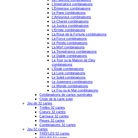
L'Impératrice combinaisons
L'Empereur combinaisons
Le Pape combinaisons
L'Amoureux combinaisons
Le Chariot combinaisons
La Justice combinaisons
L'Ermite combinaisons
La Roue de la Fortune combinaisons
La Force combinaisons
Le Pendu combinaisons
La Mort combinaisons
La Tempérance combinaisons
Le Diable combinaisons
La Tour ou la Maison de Dieu
combinaisons
L'Étoile combinaisons
La Lune combinaisons
Le Soleil combinaisons
Le Jugement combinaisons
Le Monde combinaisons
Le Fou ou le Mat combinaisons
Combinaisons de cartes numérales
Choix de la carte sujet
Jeu de 32 cartes
Trèfles 32 cartes
Coeurs 32 cartes
Carreaux 32 cartes
Piques 32 cartes
Combinaisons 32 cartes
Jeu 52 cartes
TRÈFLES 52 cartes
PIQUES 52 cartes