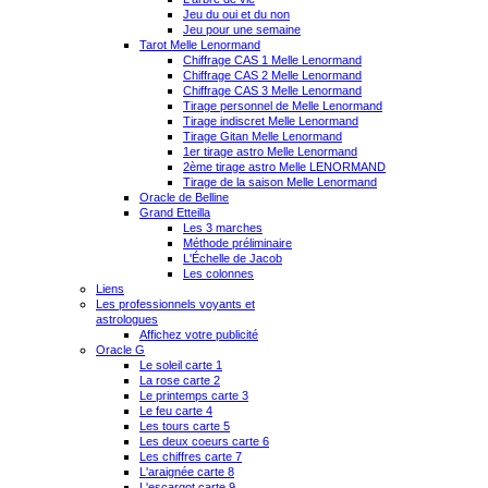
Jeu du oui et du non
Jeu pour une semaine
Tarot Melle Lenormand
Chiffrage CAS 1 Melle Lenormand
Chiffrage CAS 2 Melle Lenormand
Chiffrage CAS 3 Melle Lenormand
Tirage personnel de Melle Lenormand
Tirage indiscret Melle Lenormand
Tirage Gitan Melle Lenormand
1er tirage astro Melle Lenormand
2ème tirage astro Melle LENORMAND
Tirage de la saison Melle Lenormand
Oracle de Belline
Grand Etteilla
Les 3 marches
Méthode préliminaire
L'Échelle de Jacob
Les colonnes
Liens
Les professionnels voyants et
astrologues
Affichez votre publicité
Oracle G
Le soleil carte 1
La rose carte 2
Le printemps carte 3
Le feu carte 4
Les tours carte 5
Les deux coeurs carte 6
Les chiffres carte 7
L'araignée carte 8
L'escargot carte 9