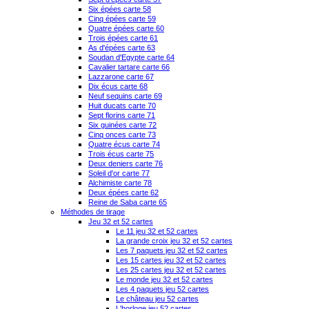
Six épées carte 58
Cinq épées carte 59
Quatre épées carte 60
Trois épées carte 61
As d'épées carte 63
Soudan d'Egypte carte 64
Cavalier tartare carte 66
Lazzarone carte 67
Dix écus carte 68
Neuf sequins carte 69
Huit ducats carte 70
Sept florins carte 71
Six guinées carte 72
Cinq onces carte 73
Quatre écus carte 74
Trois écus carte 75
Deux deniers carte 76
Soleil d'or carte 77
Alchimiste carte 78
Deux épées carte 62
Reine de Saba carte 65
Méthodes de tirage
Jeu 32 et 52 cartes
Le 11 jeu 32 et 52 cartes
La grande croix jeu 32 et 52 cartes
Les 7 paquets jeu 32 et 52 cartes
Les 15 cartes jeu 32 et 52 cartes
Les 25 cartes jeu 32 et 52 cartes
Le monde jeu 32 et 52 cartes
Les 4 paquets jeu 52 cartes
Le château jeu 52 cartes
L'horloge jeu 52 cartes