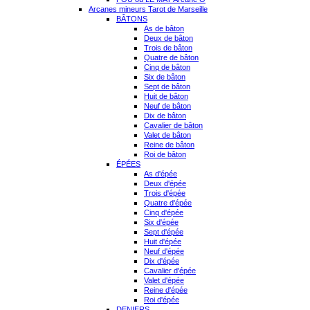
Arcanes mineurs Tarot de Marseille
BÂTONS
As de bâton
Deux de bâton
Trois de bâton
Quatre de bâton
Cinq de bâton
Six de bâton
Sept de bâton
Huit de bâton
Neuf de bâton
Dix de bâton
Cavalier de bâton
Valet de bâton
Reine de bâton
Roi de bâton
ÉPÉES
As d'épée
Deux d'épée
Trois d'épée
Quatre d'épée
Cinq d'épée
Six d'épée
Sept d'épée
Huit d'épée
Neuf d'épée
Dix d'épée
Cavalier d'épée
Valet d'épée
Reine d'épée
Roi d'épée
DENIERS