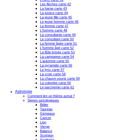
Les flèches carte 42
La harpe carte 43
La justice carte 44
La jeune fille carte 45
Le jeune homme carte 46
La femme carte 47
L'homme carte 48
La consultante carte 49
Le consultant carte 50
La femme âgée carte 51
L'homme âgé carte 52
La flûte brisée carte 53
La campagne carte 54
L'automne carte 55
La pyramide carte 56
Le lynx carte 57
La croix carte 58
La chauve souris carte 59
La colombe carte 60
Le parchemin carte 61
Astrologie
Comment lire un thème astral ?
Signes astrologiques
Bélier
Taureau
Gémeaux
Cancer
Lion
Vierge
Balance
Scorpion
Sagittaire