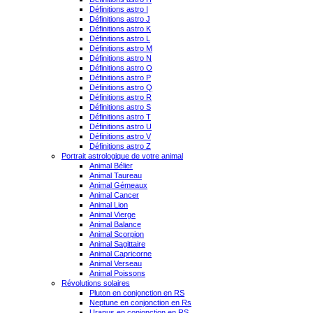
Définitions astro I
Définitions astro J
Définitions astro K
Définitions astro L
Définitions astro M
Définitions astro N
Définitions astro O
Définitions astro P
Définitions astro Q
Définitions astro R
Définitions astro S
Définitions astro T
Définitions astro U
Définitions astro V
Définitions astro Z
Portrait astrologique de votre animal
Animal Bélier
Animal Taureau
Animal Gémeaux
Animal Cancer
Animal Lion
Animal Vierge
Animal Balance
Animal Scorpion
Animal Sagittaire
Animal Capricorne
Animal Verseau
Animal Poissons
Révolutions solaires
Pluton en conjonction en RS
Neptune en conjonction en Rs
Uranus en conjonction en RS