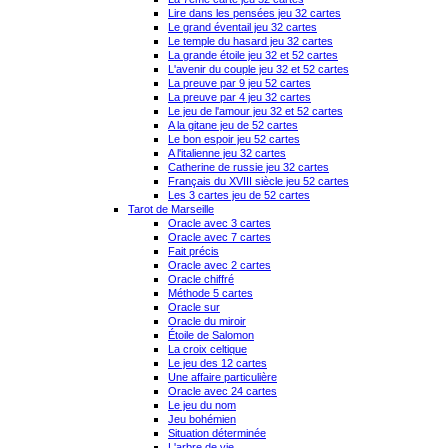
Lire dans les pensées jeu 32 cartes
Le grand éventail jeu 32 cartes
Le temple du hasard jeu 32 cartes
La grande étoile jeu 32 et 52 cartes
L'avenir du couple jeu 32 et 52 cartes
La preuve par 9 jeu 52 cartes
La preuve par 4 jeu 32 cartes
Le jeu de l'amour jeu 32 et 52 cartes
A la gitane jeu de 52 cartes
Le bon espoir jeu 52 cartes
A l'italienne jeu 32 cartes
Catherine de russie jeu 32 cartes
Français du XVIII siècle jeu 52 cartes
Les 3 cartes jeu de 52 cartes
Tarot de Marseille
Oracle avec 3 cartes
Oracle avec 7 cartes
Fait précis
Oracle avec 2 cartes
Oracle chiffré
Méthode 5 cartes
Oracle sur
Oracle du miroir
Étoile de Salomon
La croix celtique
Le jeu des 12 cartes
Une affaire particulière
Oracle avec 24 cartes
Le jeu du nom
Jeu bohémien
Situation déterminée
L'arbre de vie