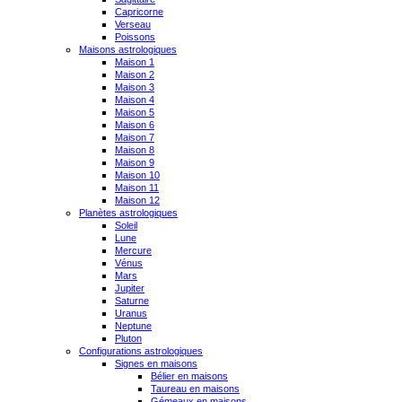
Capricorne
Verseau
Poissons
Maisons astrologiques
Maison 1
Maison 2
Maison 3
Maison 4
Maison 5
Maison 6
Maison 7
Maison 8
Maison 9
Maison 10
Maison 11
Maison 12
Planètes astrologiques
Soleil
Lune
Mercure
Vénus
Mars
Jupiter
Saturne
Uranus
Neptune
Pluton
Configurations astrologiques
Signes en maisons
Bélier en maisons
Taureau en maisons
Gémeaux en maisons