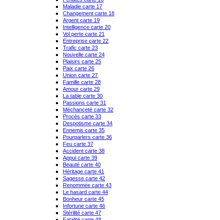
Maladie carte 17
Changement carte 18
Argent carte 19
Intelligence carte 20
Vol perte carte 21
Entreprise carte 22
Trafic carte 23
Nouvelle carte 24
Plaisirs carte 25
Paix carte 26
Union carte 27
Famille carte 28
Amour carte 29
La table carte 30
Passions carte 31
Méchanceté carte 32
Procès carte 33
Despotisme carte 34
Ennemis carte 35
Pourparlers carte 36
Feu carte 37
Accident carte 38
Appui carte 39
Beauté carte 40
Héritage carte 41
Sagesse carte 42
Renommée carte 43
Le hasard carte 44
Bonheur carte 45
Infortune carte 46
Stérilité carte 47
Fatalité carte 48