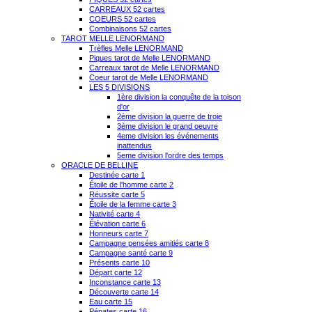
CARREAUX 52 cartes
COEURS 52 cartes
Combinaisons 52 cartes
TAROT MELLE LENORMAND
Trèfles Melle LENORMAND
Piques tarot de Melle LENORMAND
Carreaux tarot de Melle LENORMAND
Coeur tarot de Melle LENORMAND
LES 5 DIVISIONS
1ère division la conquête de la toison
d'or
2ème division la guerre de troie
3ème division le grand oeuvre
4eme division les événements
inattendus
5eme division l'ordre des temps
ORACLE DE BELLINE
Destinée carte 1
Étoile de l'homme carte 2
Réussite carte 5
Étoile de la femme carte 3
Nativité carte 4
Élévation carte 6
Honneurs carte 7
Campagne pensées amitiés carte 8
Campagne santé carte 9
Présents carte 10
Départ carte 12
Inconstance carte 13
Découverte carte 14
Eau carte 15
Pénates carte 16