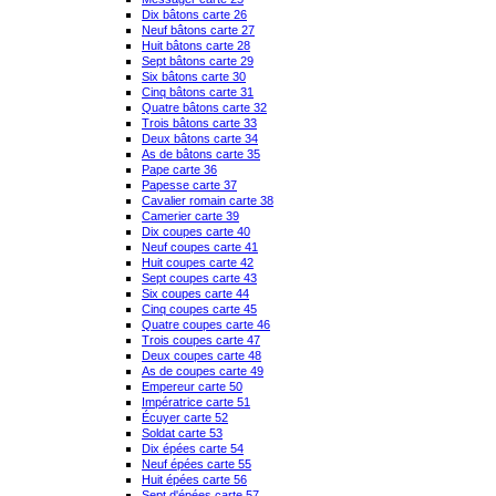
Dix bâtons carte 26
Neuf bâtons carte 27
Huit bâtons carte 28
Sept bâtons carte 29
Six bâtons carte 30
Cinq bâtons carte 31
Quatre bâtons carte 32
Trois bâtons carte 33
Deux bâtons carte 34
As de bâtons carte 35
Pape carte 36
Papesse carte 37
Cavalier romain carte 38
Camerier carte 39
Dix coupes carte 40
Neuf coupes carte 41
Huit coupes carte 42
Sept coupes carte 43
Six coupes carte 44
Cinq coupes carte 45
Quatre coupes carte 46
Trois coupes carte 47
Deux coupes carte 48
As de coupes carte 49
Empereur carte 50
Impératrice carte 51
Écuyer carte 52
Soldat carte 53
Dix épées carte 54
Neuf épées carte 55
Huit épées carte 56
Sept d'épées carte 57