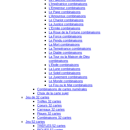
L'Impératrice combinaisons
L'Empereur combinaisons
Le Pape combinaisons
L'Amoureux combinaisons
Le Chariot combinaisons
La Justice combinaisons
L'Ermite combinaisons
La Roue de la Fortune combinaisons
La Force combinaisons
Le Pendu combinaisons
La Mort combinaisons
La Tempérance combinaisons
Le Diable combinaisons
La Tour ou la Maison de Dieu
combinaisons
L'Étoile combinaisons
La Lune combinaisons
Le Soleil combinaisons
Le Jugement combinaisons
Le Monde combinaisons
Le Fou ou le Mat combinaisons
Combinaisons de cartes numérales
Choix de la carte sujet
Jeu de 32 cartes
Trèfles 32 cartes
Coeurs 32 cartes
Carreaux 32 cartes
Piques 32 cartes
Combinaisons 32 cartes
Jeu 52 cartes
TRÈFLES 52 cartes
PIQUES 52 cartes