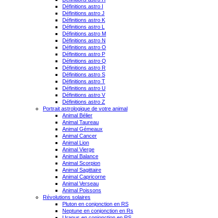
Définitions astro I
Définitions astro J
Définitions astro K
Définitions astro L
Définitions astro M
Définitions astro N
Définitions astro O
Définitions astro P
Définitions astro Q
Définitions astro R
Définitions astro S
Définitions astro T
Définitions astro U
Définitions astro V
Définitions astro Z
Portrait astrologique de votre animal
Animal Bélier
Animal Taureau
Animal Gémeaux
Animal Cancer
Animal Lion
Animal Vierge
Animal Balance
Animal Scorpion
Animal Sagittaire
Animal Capricorne
Animal Verseau
Animal Poissons
Révolutions solaires
Pluton en conjonction en RS
Neptune en conjonction en Rs
Uranus en conjonction en RS