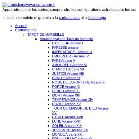
Apprendre à tirer les cartes, comprendre les configurations astrales pour lire son 
Initiation complète et gratuite à la
cartomancie
et à
l'astrologie
Accueil
Cartomancie
TAROT DE MARSEILLE
Arcanes majeurs Tarot de Marseille
BATELEUR arcane I
PAPESSE arcane II
IMPÉRATRICE - Arcane III
EMPEREUR - Arcane IV
PAPE Arcane V
AMOUREUX Arcane VI
CHARIOT Arcane VII
JUSTICE Arcane VIII
ERMITE Arcane IX
ROUE DE LA FORTUNE Arcane X
FORCE Arcane XI
PENDU Arcane XII
MORT Arcane XIII
TEMPÉRANCE Arcane XIV
DIABLE Arcane XV
TOUR OU MAISON DE DIEU Arcane
XVI
ETOILE Arcane XVII
LUNE Arcane XVIII
SOLEIL Arcane XIX
JUGEMENT Arcane XX
MONDE Arcane XXI
FOU ou LE MAT Arcane O