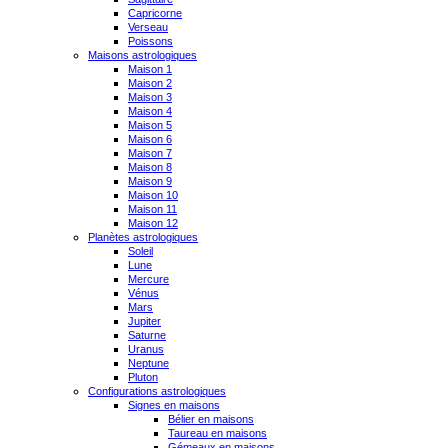
Capricorne
Verseau
Poissons
Maisons astrologiques
Maison 1
Maison 2
Maison 3
Maison 4
Maison 5
Maison 6
Maison 7
Maison 8
Maison 9
Maison 10
Maison 11
Maison 12
Planètes astrologiques
Soleil
Lune
Mercure
Vénus
Mars
Jupiter
Saturne
Uranus
Neptune
Pluton
Configurations astrologiques
Signes en maisons
Bélier en maisons
Taureau en maisons
Gémeaux en maisons