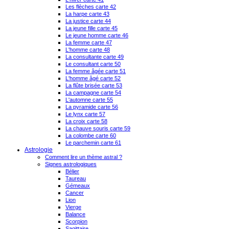
Les flèches carte 42
La harpe carte 43
La justice carte 44
La jeune fille carte 45
Le jeune homme carte 46
La femme carte 47
L'homme carte 48
La consultante carte 49
Le consultant carte 50
La femme âgée carte 51
L'homme âgé carte 52
La flûte brisée carte 53
La campagne carte 54
L'automne carte 55
La pyramide carte 56
Le lynx carte 57
La croix carte 58
La chauve souris carte 59
La colombe carte 60
Le parchemin carte 61
Astrologie
Comment lire un thème astral ?
Signes astrologiques
Bélier
Taureau
Gémeaux
Cancer
Lion
Vierge
Balance
Scorpion
Sagittaire