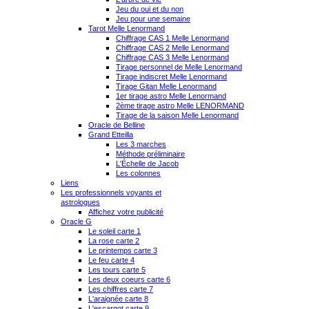
Jeu du oui et du non
Jeu pour une semaine
Tarot Melle Lenormand
Chiffrage CAS 1 Melle Lenormand
Chiffrage CAS 2 Melle Lenormand
Chiffrage CAS 3 Melle Lenormand
Tirage personnel de Melle Lenormand
Tirage indiscret Melle Lenormand
Tirage Gitan Melle Lenormand
1er tirage astro Melle Lenormand
2ème tirage astro Melle LENORMAND
Tirage de la saison Melle Lenormand
Oracle de Belline
Grand Etteilla
Les 3 marches
Méthode préliminaire
L'Échelle de Jacob
Les colonnes
Liens
Les professionnels voyants et
astrologues
Affichez votre publicité
Oracle G
Le soleil carte 1
La rose carte 2
Le printemps carte 3
Le feu carte 4
Les tours carte 5
Les deux coeurs carte 6
Les chiffres carte 7
L'araignée carte 8
L'escargot carte 9