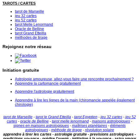
TAROTS / CARTES
tarot de Marseille
jeu 32 cartes
jeu 52 cartes
tarot Melle Lenormand
Oracle de Belline
tarot Grand Etteilla
méthodes de tirage
Rejoignez notre réseau
Initiation gratuite
Astrologie amoureuse, allez-vous faire une rencontre prochainement ?
Apprendre la cartomancie gratuitement
Apprendre l'astrologie gratuitement
Apprendre à lire les lignes de la main (chiromancie appelée également
chirologie)
tarot de Marseille
-
tarot le Grand Etteilla
-
tarot Egyptien
-
jeu 32 cartes
-
jeu 52
cartes
-
oracle de Belline
-
tarot melle lenormand
-
maisons astrologiques
-
signes en maisons astrologiques
-
maîtrises planétaires
-
éléments
astrologiques
-
méthode de tirage
-
révolution solaire
apprendre à tirer les cartes - astrologie gratuite - previsions astrologiques -
predictions voyance - prédire l'avenir - intitiation à la voyance - astro amour