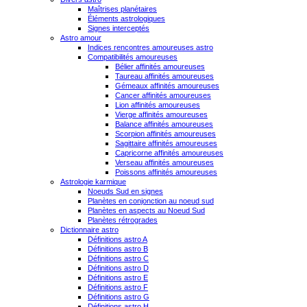
Maîtrises planétaires
Éléments astrologiques
Signes interceptés
Astro amour
Indices rencontres amoureuses astro
Compatibilités amoureuses
Bélier affinités amoureuses
Taureau affinités amoureuses
Gémeaux affinités amoureuses
Cancer affinités amoureuses
Lion affinités amoureuses
Vierge affinités amoureuses
Balance affinités amoureuses
Scorpion affinités amoureuses
Sagittaire affinités amoureuses
Capricorne affinités amoureuses
Verseau affinités amoureuses
Poissons affinités amoureuses
Astrologie karmique
Noeuds Sud en signes
Planètes en conjonction au noeud sud
Planètes en aspects au Noeud Sud
Planètes rétrogrades
Dictionnaire astro
Définitions astro A
Définitions astro B
Définitions astro C
Définitions astro D
Définitions astro E
Définitions astro F
Définitions astro G
Définitions astro H