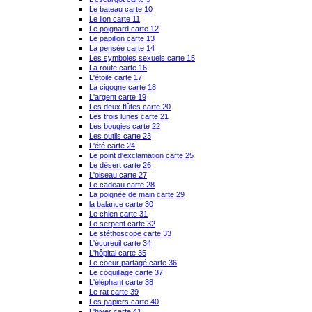
Le bateau carte 10
Le lion carte 11
Le poignard carte 12
Le papillon carte 13
La pensée carte 14
Les symboles sexuels carte 15
La route carte 16
L'étoile carte 17
La cigogne carte 18
L'argent carte 19
Les deux flûtes carte 20
Les trois lunes carte 21
Les bougies carte 22
Les outils carte 23
L'été carte 24
Le point d'exclamation carte 25
Le désert carte 26
L'oiseau carte 27
Le cadeau carte 28
La poignée de main carte 29
la balance carte 30
Le chien carte 31
Le serpent carte 32
Le stéthoscope carte 33
L'écureuil carte 34
L'hôpital carte 35
Le coeur partagé carte 36
Le coquillage carte 37
L'éléphant carte 38
Le rat carte 39
Les papiers carte 40
L'hiver carte 41