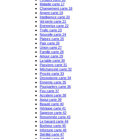
Maladie carte 17
Changement carte 18
Argent carte 19
Intelligence carte 20
Vol perte carte 21
Entreprise carte 22
Trafic carte 23
Nouvelle carte 24
Plaisirs carte 25
Paix carte 26
Union carte 27
Famille carte 28
Amour carte 29
La table carte 30
Passions carte 31
Méchanceté carte 32
Procès carte 33
Despotisme carte 34
Ennemis carte 35
Pourparlers carte 36
Feu carte 37
Accident carte 38
Appui carte 39
Beauté carte 40
Héritage carte 41
Sagesse carte 42
Renommée carte 43
Le hasard carte 44
Bonheur carte 45
Infortune carte 46
Stérilité carte 47
Fatalité carte 48