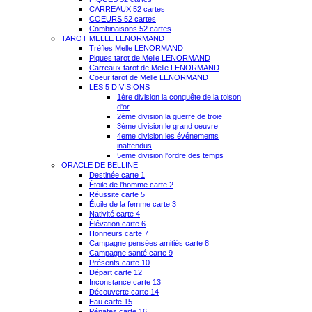
CARREAUX 52 cartes
COEURS 52 cartes
Combinaisons 52 cartes
TAROT MELLE LENORMAND
Trèfles Melle LENORMAND
Piques tarot de Melle LENORMAND
Carreaux tarot de Melle LENORMAND
Coeur tarot de Melle LENORMAND
LES 5 DIVISIONS
1ère division la conquête de la toison
d'or
2ème division la guerre de troie
3ème division le grand oeuvre
4eme division les événements
inattendus
5eme division l'ordre des temps
ORACLE DE BELLINE
Destinée carte 1
Étoile de l'homme carte 2
Réussite carte 5
Étoile de la femme carte 3
Nativité carte 4
Élévation carte 6
Honneurs carte 7
Campagne pensées amitiés carte 8
Campagne santé carte 9
Présents carte 10
Départ carte 12
Inconstance carte 13
Découverte carte 14
Eau carte 15
Pénates carte 16