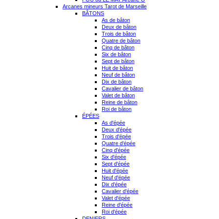
Arcanes mineurs Tarot de Marseille
BÂTONS
As de bâton
Deux de bâton
Trois de bâton
Quatre de bâton
Cinq de bâton
Six de bâton
Sept de bâton
Huit de bâton
Neuf de bâton
Dix de bâton
Cavalier de bâton
Valet de bâton
Reine de bâton
Roi de bâton
ÉPÉES
As d'épée
Deux d'épée
Trois d'épée
Quatre d'épée
Cinq d'épée
Six d'épée
Sept d'épée
Huit d'épée
Neuf d'épée
Dix d'épée
Cavalier d'épée
Valet d'épée
Reine d'épée
Roi d'épée
DENIERS