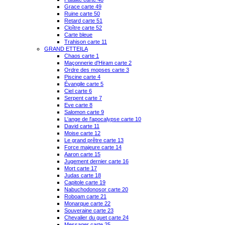
Grace carte 49
Ruine carte 50
Retard carte 51
Cloître carte 52
Carte bleue
Trahison carte 11
GRAND ETTEILA
Chaos carte 1
Maçonnerie d'Hiram carte 2
Ordre des mopses carte 3
Piscine carte 4
Évangile carte 5
Ciel carte 6
Serpent carte 7
Eve carte 8
Salomon carte 9
L'ange de l'apocalypse carte 10
David carte 11
Moise carte 12
Le grand prêtre carte 13
Force majeure carte 14
Aaron carte 15
Jugement dernier carte 16
Mort carte 17
Judas carte 18
Capitole carte 19
Nabuchodonosor carte 20
Roboam carte 21
Monarque carte 22
Souveraine carte 23
Chevalier du guet carte 24
Messager carte 25