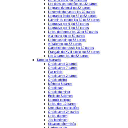
Lire dans les pensées jeu 32 cartes
Le grand éventail jeu 32 cartes
Le temple du hasard jeu 32 cartes
La grande étoile jeu 32 et 52 cartes
L'avenir du couple jeu 32 et 52 cartes
La preuve par 9 jeu 52 cartes
La preuve par 4 jeu 32 cartes
Le jeu de l'amour jeu 32 et 52 cartes
A la gitane jeu de 52 cartes
Le bon espoir jeu 52 cartes
A l'italienne jeu 32 cartes
Catherine de russie jeu 32 cartes
Français du XVIII siècle jeu 52 cartes
Les 3 cartes jeu de 52 cartes
Tarot de Marseille
Oracle avec 3 cartes
Oracle avec 7 cartes
Fait précis
Oracle avec 2 cartes
Oracle chiffré
Méthode 5 cartes
Oracle sur
Oracle du miroir
Étoile de Salomon
La croix celtique
Le jeu des 12 cartes
Une affaire particulière
Oracle avec 24 cartes
Le jeu du nom
Jeu bohémien
Situation déterminée
L'arbre de vie