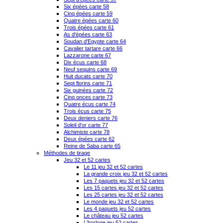
Six épées carte 58
Cinq épées carte 59
Quatre épées carte 60
Trois épées carte 61
As d'épées carte 63
Soudan d'Egypte carte 64
Cavalier tartare carte 66
Lazzarone carte 67
Dix écus carte 68
Neuf sequins carte 69
Huit ducats carte 70
Sept florins carte 71
Six guinées carte 72
Cinq onces carte 73
Quatre écus carte 74
Trois écus carte 75
Deux deniers carte 76
Soleil d'or carte 77
Alchimiste carte 78
Deux épées carte 62
Reine de Saba carte 65
Méthodes de tirage
Jeu 32 et 52 cartes
Le 11 jeu 32 et 52 cartes
La grande croix jeu 32 et 52 cartes
Les 7 paquets jeu 32 et 52 cartes
Les 15 cartes jeu 32 et 52 cartes
Les 25 cartes jeu 32 et 52 cartes
Le monde jeu 32 et 52 cartes
Les 4 paquets jeu 52 cartes
Le château jeu 52 cartes
L'horloge jeu 52 cartes