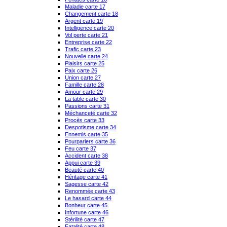
Maladie carte 17
Changement carte 18
Argent carte 19
Intelligence carte 20
Vol perte carte 21
Entreprise carte 22
Trafic carte 23
Nouvelle carte 24
Plaisirs carte 25
Paix carte 26
Union carte 27
Famille carte 28
Amour carte 29
La table carte 30
Passions carte 31
Méchanceté carte 32
Procès carte 33
Despotisme carte 34
Ennemis carte 35
Pourparlers carte 36
Feu carte 37
Accident carte 38
Appui carte 39
Beauté carte 40
Héritage carte 41
Sagesse carte 42
Renommée carte 43
Le hasard carte 44
Bonheur carte 45
Infortune carte 46
Stérilité carte 47
Fatalité carte 48