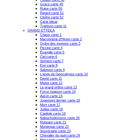
Grace carte 49
Ruine carte 50
Retard carte 51
Cloître carte 52
Carte bleue
Trahison carte 11
GRAND ETTEILA
Chaos carte 1
Maçonnerie d'Hiram carte 2
Ordre des mopses carte 3
Piscine carte 4
Évangile carte 5
Ciel carte 6
Serpent carte 7
Eve carte 8
Salomon carte 9
L'ange de l'apocalypse carte 10
David carte 11
Moise carte 12
Le grand prêtre carte 13
Force majeure carte 14
Aaron carte 15
Jugement dernier carte 16
Mort carte 17
Judas carte 18
Capitole carte 19
Nabuchodonosor carte 20
Roboam carte 21
Monarque carte 22
Souveraine carte 23
Chevalier du guet carte 24
Messager carte 25