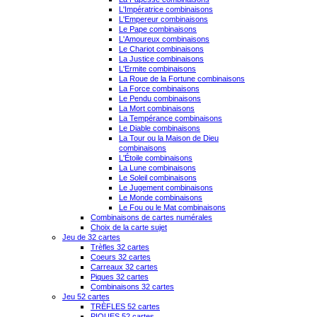
L'Impératrice combinaisons
L'Empereur combinaisons
Le Pape combinaisons
L'Amoureux combinaisons
Le Chariot combinaisons
La Justice combinaisons
L'Ermite combinaisons
La Roue de la Fortune combinaisons
La Force combinaisons
Le Pendu combinaisons
La Mort combinaisons
La Tempérance combinaisons
Le Diable combinaisons
La Tour ou la Maison de Dieu
combinaisons
L'Étoile combinaisons
La Lune combinaisons
Le Soleil combinaisons
Le Jugement combinaisons
Le Monde combinaisons
Le Fou ou le Mat combinaisons
Combinaisons de cartes numérales
Choix de la carte sujet
Jeu de 32 cartes
Trèfles 32 cartes
Coeurs 32 cartes
Carreaux 32 cartes
Piques 32 cartes
Combinaisons 32 cartes
Jeu 52 cartes
TRÈFLES 52 cartes
PIQUES 52 cartes