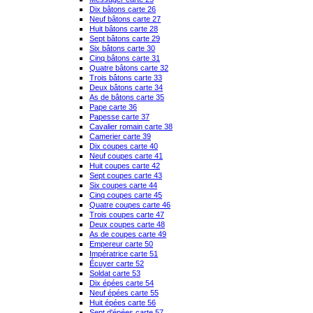
Dix bâtons carte 26
Neuf bâtons carte 27
Huit bâtons carte 28
Sept bâtons carte 29
Six bâtons carte 30
Cinq bâtons carte 31
Quatre bâtons carte 32
Trois bâtons carte 33
Deux bâtons carte 34
As de bâtons carte 35
Pape carte 36
Papesse carte 37
Cavalier romain carte 38
Camerier carte 39
Dix coupes carte 40
Neuf coupes carte 41
Huit coupes carte 42
Sept coupes carte 43
Six coupes carte 44
Cinq coupes carte 45
Quatre coupes carte 46
Trois coupes carte 47
Deux coupes carte 48
As de coupes carte 49
Empereur carte 50
Impératrice carte 51
Écuyer carte 52
Soldat carte 53
Dix épées carte 54
Neuf épées carte 55
Huit épées carte 56
Sept d'épées carte 57