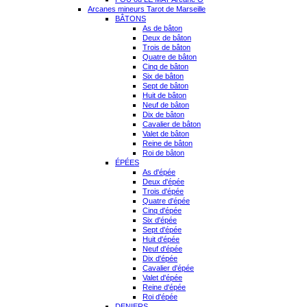
Arcanes mineurs Tarot de Marseille
BÂTONS
As de bâton
Deux de bâton
Trois de bâton
Quatre de bâton
Cinq de bâton
Six de bâton
Sept de bâton
Huit de bâton
Neuf de bâton
Dix de bâton
Cavalier de bâton
Valet de bâton
Reine de bâton
Roi de bâton
ÉPÉES
As d'épée
Deux d'épée
Trois d'épée
Quatre d'épée
Cinq d'épée
Six d'épée
Sept d'épée
Huit d'épée
Neuf d'épée
Dix d'épée
Cavalier d'épée
Valet d'épée
Reine d'épée
Roi d'épée
DENIERS