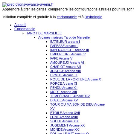
Apprendre à tirer les cartes, comprendre les configurations astrales pour lire son 
Initiation complète et gratuite à la
cartomancie
et à
l'astrologie
Accueil
Cartomancie
TAROT DE MARSEILLE
Arcanes majeurs Tarot de Marseille
BATELEUR arcane I
PAPESSE arcane II
IMPÉRATRICE - Arcane III
EMPEREUR - Arcane IV
PAPE Arcane V
AMOUREUX Arcane VI
CHARIOT Arcane VII
JUSTICE Arcane VIII
ERMITE Arcane IX
ROUE DE LA FORTUNE Arcane X
FORCE Arcane XI
PENDU Arcane XII
MORT Arcane XIII
TEMPÉRANCE Arcane XIV
DIABLE Arcane XV
TOUR OU MAISON DE DIEU Arcane
XVI
ETOILE Arcane XVII
LUNE Arcane XVIII
SOLEIL Arcane XIX
JUGEMENT Arcane XX
MONDE Arcane XXI
FOU ou LE MAT Arcane O