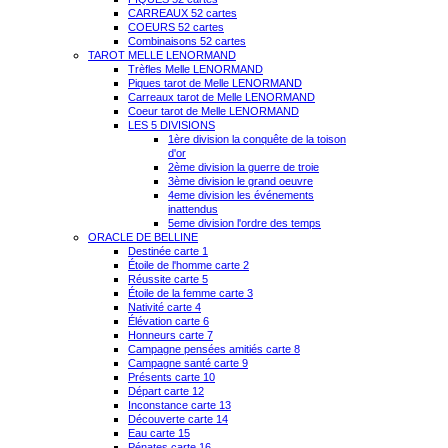
CARREAUX 52 cartes
COEURS 52 cartes
Combinaisons 52 cartes
TAROT MELLE LENORMAND
Trèfles Melle LENORMAND
Piques tarot de Melle LENORMAND
Carreaux tarot de Melle LENORMAND
Coeur tarot de Melle LENORMAND
LES 5 DIVISIONS
1ère division la conquête de la toison
d'or
2ème division la guerre de troie
3ème division le grand oeuvre
4eme division les événements
inattendus
5eme division l'ordre des temps
ORACLE DE BELLINE
Destinée carte 1
Étoile de l'homme carte 2
Réussite carte 5
Étoile de la femme carte 3
Nativité carte 4
Élévation carte 6
Honneurs carte 7
Campagne pensées amitiés carte 8
Campagne santé carte 9
Présents carte 10
Départ carte 12
Inconstance carte 13
Découverte carte 14
Eau carte 15
Pénates carte 16